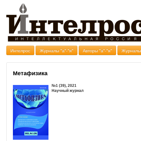
Интелрос
Журналы "а"-"я"
Авторы "а"-"я"
Журналь
Метафизика
№1 (39), 2021
Научный журнал