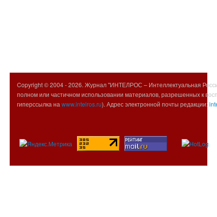
Copyright © 2004 -
2026. Журнал "ИНТЕЛРОС – Интеллектуальная Росси
полном или частичном использовании материалов, разрешенных к вос
гиперссылка на
www.intelros.ru
). Адрес электронной почты редакции:
int