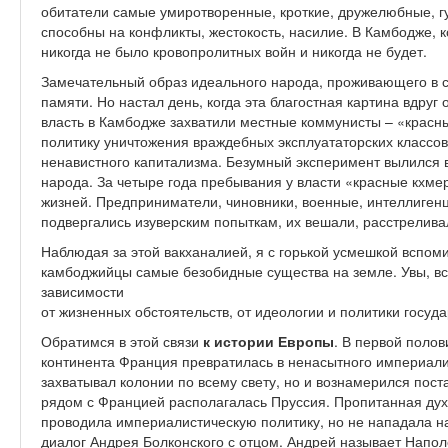
обитатели самые умиротворенные, кроткие, дружелюбные, г
способны на конфликты, жестокость, насилие. В Камбодже, 
никогда не было кровопролитных войн и никогда не будет.
Замечательный образ идеального народа, проживающего в с
памяти. Но настал день, когда эта благостная картина вдруг 
власть в Камбодже захватили местные коммунисты – «красн
политику уничтожения враждебных эксплуататорских классов
ненавистного капитализма. Безумный эксперимент вылился 
народа. За четыре года пребывания у власти «красные кхме
жизней. Предприниматели, чиновники, военные, интеллигенц
подвергались изуверским попыткам, их вешали, расстрелива
Наблюдая за этой вакханалией, я с горькой усмешкой вспом
камбоджийцы самые безобидные существа на земле. Увы, вс
зависимости
от жизненных обстоятельств, от идеологии и политики госуда
Обратимся в этой связи
к истории Европы
. В первой полов
континента Франция превратилась в ненасытного империали
захватывал колонии по всему свету, но и вознамерился пост
рядом с Францией располагалась Пруссия. Пропитанная дух
проводила империалистическую политику, но не нападала на
диалог Андрея Болконского с отцом. Андрей называет Напол