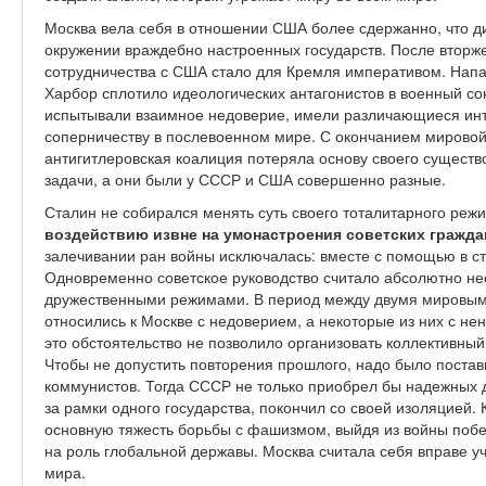
Москва вела себя в отношении США более сдержанно, что д
окружении враждебно настроенных государств. После втор
сотрудничества с США стало для Кремля императивом. Нап
Харбор сплотило идеологических антагонистов в военный со
испытывали взаимное недоверие, имели различающиеся инте
соперничеству в послевоенном мире. С окончанием мировой
антигитлеровская коалиция потеряла основу своего существ
задачи, а они были у СССР и США совершенно разные.
Сталин не собирался менять суть своего тоталитарного реж
воздействию извне на умонастроения советских гражда
залечивании ран войны исключалась: вместе с помощью в ст
Одновременно советское руководство считало абсолютно н
дружественными режимами. В период между двумя мировым
относились к Москве с недоверием, а некоторые из них с не
это обстоятельство не позволило организовать коллективный
Чтобы не допустить повторения прошлого, надо было постави
коммунистов. Тогда СССР не только приобрел бы надежных д
за рамки одного государства, покончил со своей изоляцией.
основную тяжесть борьбы с фашизмом, выйдя из войны поб
на роль глобальной державы. Москва считала себя вправе у
мира.