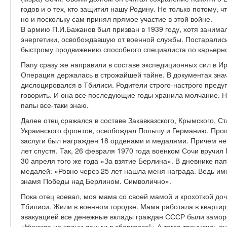
годов и о тех, кто защитил нашу Родину. Не только потому, ч
но и поскольку сам принял прямое участие в этой войне.
В армию П.И.Бажанов был призван в 1939 году, хотя занима
энергетики, освобождавшую от военной службы. Постарались
быстрому продвижению способного специалиста по карьерно
Папу сразу же направили в составе экспедиционных сил в Ира
Операция держалась в строжайшей тайне. В документах знач
дислоцировался в Тбилиси. Родители строго-настрого преду
говорить. И она все последующие годы хранила молчание. Н
папы все-таки знаю.
Далее отец сражался в составе Закавказского, Крымского, Ст
Украинского фронтов, освобождал Польшу и Германию. Прош
заслуги был награжден 18 орденами и медалями. Причем не
лет спустя. Так, 26 февраля 1970 года военком Сочи вручил
30 апреля того же года «За взятие Берлина». В дневнике пап
медалей: «Ровно через 25 лет нашла меня награда. Ведь им
знамя Победы над Берлином. Символично».
Пока отец воевал, моя мама со своей мамой и крохоткой доч
Тбилиси. Жили в военном городке. Мама работала в квартир
эвакуацией все денежные вклады граждан СССР были замор
«Никогда не храни деньги в сберкассе!» А тогда тронулись о