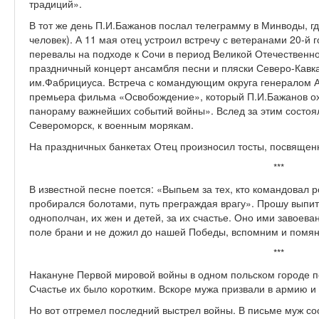
традиций».
В тот же день П.И.Бажанов послал телеграмму в Минводы, гд
человек). А 11 мая отец устроил встречу с ветеранами 20-й
перевалы на подходе к Сочи в период Великой Отечественн
праздничный концерт ансамбля песни и пляски Северо-Кавка
им.Фабрициуса. Встреча с командующим округа генералом 
премьера фильма «Освобождение», который П.И.Бажанов ох
панораму важнейших событий войны». Вслед за этим состоял
Североморск, к военным морякам.
На праздничных банкетах Отец произносил тосты, посвященн
***
В известной песне поется: «Выпьем за тех, кто командовал р
пробирался болотами, путь преграждая врагу». Прошу выпит
однополчан, их жен и детей, за их счастье. Оно ими завоеван
поле брани и не дожил до нашей Победы, вспомним и помя
***
Накануне Первой мировой войны в одном польском городе п
Счастье их было коротким. Вскоре мужа призвали в армию и
Но вот отгремел последний выстрел войны. В письме муж со