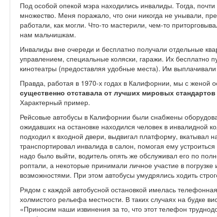
Под особой опекой мэра находились инвалиды. Тогда, почти 
множество. Меня поражало, что они никогда не унывали, пр
работали, как могли. Что-то мастерили, чем-то приторговыва
нам мальчишкам.
Инвалиды вне очереди и бесплатно получали отдельные кв
управлением, специальные коляски, гаражи. Их бесплатно пу
кинотеатры (предоставляя удобные места). Им выплачивали
Правда, работая в 1970-х годах в Калифорнии, мы с женой о
существенно отставала от лучших мировых стандартов
Характерный пример.
Рейсовые автобусы в Калифорнии были снабжены оборудова
ожидавших на остановке находился человек в инвалидной ко
подходил к входной двери, выдвигал платформу, вкатывал на
транспортировал инвалида в салон, помогая ему устроиться
надо было выйти, водитель опять же обслуживал его по пол
роптали, а некоторые принимали личное участие в погрузке 
возможностями. При этом автобусы умудрялись ходить строг
Рядом с каждой автобусной остановкой имелась телефонная б
холмистого рельефа местности. В таких случаях на будке ви
«Приносим наши извинения за то, что этот телефон трудно