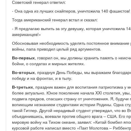
Советский генерал ответил:
- Она одна из лучших снайперов, уничтожила 140 фашистов!
Тогда американский генерал встал и сказал:
- Я предлагаю выпить за эту девушку, которая уничтожила 1
американцев!»
Обосновывая необходимость уделять постоянное внимание 
войны, папа приводил целый ряд аргументов.
Во-первых
, говорил он, мы должны хранить память о неис
бойни, о солдатах и мирных жителях.
Во-вторых
, празднуя День Победы, мы выражаем благодарн
победу и на фронтах, и в тылу.
В-третьих
, праздник важен для воспитания патриотизма у м
более актуально. Юное поколение начала XXI столетия, увы
подвига предков, спасших страну от уничтожения. Я, будучи
вопиющим незнанием студентами истории Родины. Одна студе
такой Гитлер. Другой нерадивый студент утверждал, что во
объединившись, воевали против общего врага – США. Его пр
мировую войну на Тихом океане, заявил: «Китай бомбил япо
курсовой работе написал вместо «Пакт Молотова – Риббент