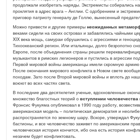
продолжали изобретать наряды. Экстремисты собирались на
проклятия в адрес врага – Англии. С одобрением и экстрем
приговор патриоту генералу де Голлю, вынесенный предател
Можно привести и другие примеры
неожиданных метаморф
веками сидели на своих островах и забавлялись чайными це
XIX века мощь, самураи обрушились с агрессиями и геноцидо
Тихоокеанский регион. Или итальянцы, долго безропотно сн
Европе, после объединения страны решили переквалифициро
музыкантов в римских легионеров и пустились в агрессии п
Первой мировой войны американцы имели скромную армию и
После окончания мирового конфликта в Новом свете вообще
походам. Зато после Второй мировой войны и вплоть до наш
воюют во всех частях света.
В последние два десятилетия ученые, вдохновленные оконч
множество благостных теорий о
вступлении человечества 
Фрэнсис Фукуяма опубликовал в 1990 году работу, возвестив
американская модель – политическая демократия и неолибе
распространяется по земному шару. Вскоре, утверждал Фук
бастионы, и все человечество заживет по американским пра
человеческая история кончится, ибо она есть история конфл
незачем будет конфликтовать.