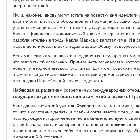
энергоносителей.
Ну, и, наконец, вновь могут встать на повестку дня идеоло
десятилетия в тень). В объединенной Германии бывшие гэдэ
утерянным социальным льготам и статусу граждан первого с
Европы финансово-экономический кризис поверг многих в пе
разоблачительные труды Карла Маркса о капитализме. И в с
народ делегировал в Белый дом Барака Обаму, подозреваем
Если уж в самых успешных и продвинутых государствах мира
что говорить об остальных. Причем, есть государство, котор
новой путеводной звездой. Это Китай. Если он продолжит н
этом под социалистическими знаменами и демонстрируя сво
или поздно Поднебесной начнут подражать.
Наблюдая за развитием современных международных отноше
государство должно быть сильным, чтобы выжить!
Труд
Еще древнегреческий учитель Фукидид писал, что в мире, гд
то, что в состоянии делать, а слабый со­глашается с тем, с 
последующая история чело­вечества свидетельствует о справ
бы ни была развита и совершенна та или иная цивилизация,
в состоянии постоять за себя. Характерные примеры: судьб
империи в XIX столетии.