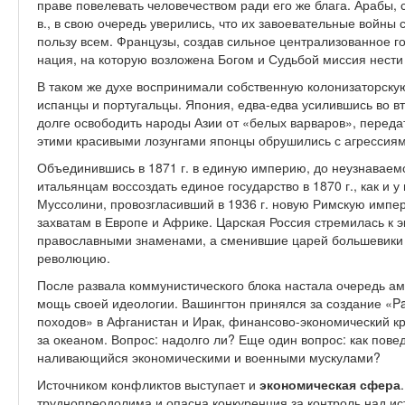
праве повелевать человечеством ради его же блага. Арабы,
в., в свою очередь уверились, что их завоевательные войн
пользу всем. Французы, создав сильное централизованное го
нация, на которую возложена Богом и Судьбой миссия нести
В таком же духе воспринимали собственную колонизаторскую
испанцы и португальцы. Япония, едва-едва усилившись во вт
долге освободить народы Азии от «белых варваров», переда
этими красивыми лозунгами японцы обрушились с агрессиям
Объединившись в 1871 г. в единую империю, до неузнаваем
итальянцам воссоздать единое государство в 1870 г., как и у
Муссолини, провозгласивший в 1936 г. новую Римскую импе
захватам в Европе и Африке. Царская Россия стремилась к 
православными знаменами, а сменившие царей большевики 
революцию.
После развала коммунистического блока настала очередь 
мощь своей идеологии. Вашингтон принялся за создание «P
походов» в Афганистан и Ирак, финансово-экономический к
за океаном. Вопрос: надолго ли? Еще один вопрос: как повед
наливающийся экономическими и военными мускулами?
Источником конфликтов выступает и
экономическая сфера
труднопреодолима и опасна конкуренция за контроль над и