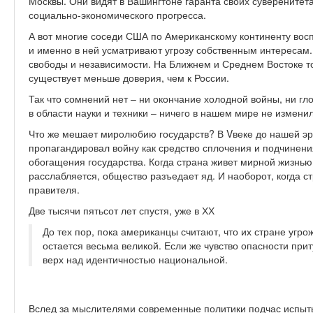
Москвы. Они видят в Вашингтоне гаранта своих суверенитет
социально-экономического прогресса.
А вот многие соседи США по Американскому континенту во
и именно в ней усматривают угрозу собственным интересам. 
свободы и независимости. На Ближнем и Среднем Востоке 
существует меньше доверия, чем к России.
Так что сомнений нет – ни окончание холодной войны, ни 
в области науки и техники – ничего в нашем мире не изменил
Что же мешает миролюбию государств? В Vвеке до нашей э
пропагандировал войну как средство сплочения и подчинени
обогащения государства. Когда страна живет мирной жизнь
расслабляется, общество разъедает яд. И наоборот, когда с
правителя.
Две тысячи пятьсот лет спустя, уже в ХХ
До тех пор, пока американцы считают, что их стране угр
остается весьма великой. Если же чувство опасности при
верх над идентичностью национальной.
Вслед за мыслителями современные политики подчас испыты