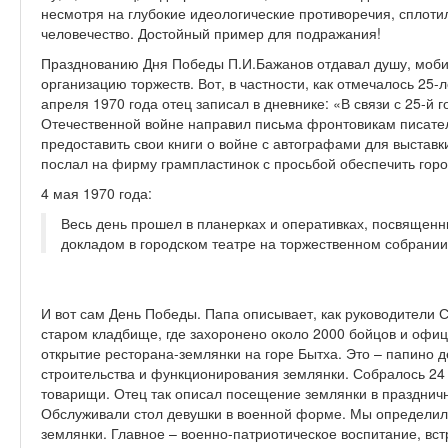
несмотря на глубокие идеологические противоречия, сплот
человечество. Достойный пример для подражания!
Празднованию Дня Победы П.И.Бажанов отдавал душу, мобил
организацию торжеств. Вот, в частности, как отмечалось 25-
апреля 1970 года отец записал в дневнике: «В связи с 25-й
Отечественной войне направил письма фронтовикам писате
предоставить свои книги о войне с автографами для выстав
послал на фирму грампластинок с просьбой обеспечить гор
4 мая 1970 года:
Весь день прошел в планерках и оперативках, посвящен
докладом в городском театре на торжественном собрани
И вот сам День Победы. Папа описывает, как руководители 
старом кладбище, где захоронено около 2000 бойцов и офиц
открытие ресторана-землянки на горе Бытха. Это – папино де
строительства и функционирования землянки. Собралось 24 
товарищи. Отец так описал посещение землянки в празднич
Обслуживали стол девушки в военной форме. Мы определил
землянки. Главное – военно-патриотическое воспитание, вс