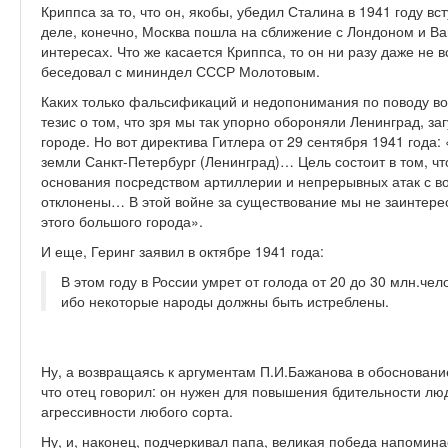
Криппса за то, что он, якобы, убедил Сталина в 1941 году в
деле, конечно, Москва пошла на сближение с Лондоном и В
интересах. Что же касается Криппса, то он ни разу даже не
беседовал с мининдел СССР Молотовым.
Каких только фальсификаций и недопонимания по поводу войн
тезис о том, что зря мы так упорно обороняли Ленинград, з
городе. Но вот директива Гитлера от 29 сентября 1941 года
земли Санкт-Петербург (Ленинград)… Цель состоит в том, чт
основания посредством артиллерии и непрерывных атак с в
отклонены… В этой войне за существование мы не заинтере
этого большого города».
И еще, Геринг заявил в октябре 1941 года:
В этом году в России умрет от голода от 20 до 30 млн.чел
ибо некоторые народы должны быть истреблены.
Ну, а возвращаясь к аргументам П.И.Бажанова в обосновани
что отец говорил: он нужен для повышения бдительности лю
агрессивности любого сорта.
Ну, и, наконец, подчеркивал папа, великая победа напомина