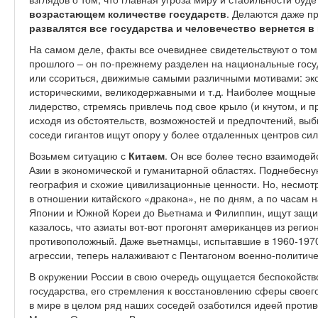
возрастающем количестве государств
. Делаются даже пр
развалятся все государства и человечество вернется в
На самом деле, факты все очевиднее свидетельствуют о том
прошлого – он по-прежнему разделен на национальные госу
или ссориться, движимые самыми различными мотивами: эк
историческими, великодержавными и т.д. Наиболее мощные 
лидерство, стремясь привлечь под свое крыло (и кнутом, и п
исходя из обстоятельств, возможностей и предпочтений, выб
соседи гигантов ищут опору у более отдаленных центров сил
Возьмем ситуацию с
Китаем
. Он все более тесно взаимодей
Азии в экономической и гуманитарной областях. Поднебесну
география и схожие цивилизационные ценности. Но, несмотря
в отношении китайского «дракона», не по дням, а по часам
Японии и Южной Кореи до Вьетнама и Филиппин, ищут защи
казалось, что азиаты вот-вот прогонят американцев из регио
противоположный. Даже вьетнамцы, испытавшие в 1960-1970
агрессии, теперь налаживают с Пентагоном военно-политиче
В окружении России в свою очередь ощущается беспокойств
государства, его стремления к восстановлению сферы своег
в мире в целом ряд наших соседей озаботился идеей прот