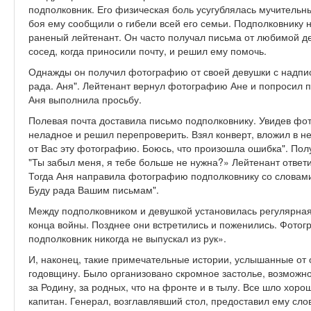
подполковник. Его физическая боль усугублялась мучительн
боя ему сообщили о гибели всей его семьи. Подполковнику н
раненый лейтенант. Он часто получал письма от любимой де
сосед, когда приносили почту, и решил ему помочь.
Однажды он получил фотографию от своей девушки с надпис
рада. Аня". Лейтенант вернул фотографию Ане и попросил п
Аня выполнила просьбу.
Полевая почта доставила письмо подполковнику. Увидев фо
неладное и решил перепроверить. Взял конверт, вложил в н
от Вас эту фотографию. Боюсь, что произошла ошибка". Полу
"Ты забыл меня, я тебе больше не нужна?» Лейтенант ответил
Тогда Аня направила фотографию подполковнику со словами
Буду рада Вашим письмам".
Между подполковником и девушкой установилась регулярная
конца войны. Позднее они встретились и поженились. Фотог
подполковник никогда не выпускал из рук».
И, наконец, такие примечательные истории, услышанные от 
годовщину. Было организовано скромное застолье, возможно
за Родину, за родных, что на фронте и в тылу. Все шло хоро
капитан. Генерал, возглавлявший стол, предоставил ему слово