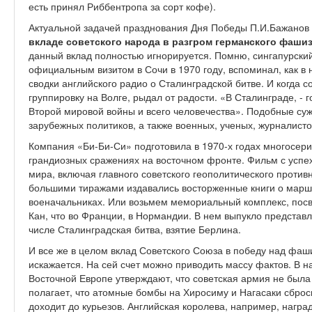
есть принял Риббентропа за сорт кофе).
Актуальной задачей празднования Дня Победы П.И.Бажанов
вкладе советского народа в разгром германского фаши
данный вклад полностью игнорируется. Помню, сингапурски
официальным визитом в Сочи в 1970 году, вспоминал, как в 
сводки английского радио о Сталинградской битве. И когда 
группировку на Волге, рыдал от радости. «В Сталинграде, - 
Второй мировой войны и всего человечества». Подобные су
зарубежных политиков, а также военных, ученых, журналисто
Компания «Би-Би-Си» подготовила в 1970-х годах многосер
грандиозных сражениях на восточном фронте. Фильм с успе
мира, включая главного советского геополитического проти
большими тиражами издавались восторженные книги о марша
военачальниках. Или возьмем мемориальный комплекс, пос
Кан, что во Франции, в Нормандии. В нем выпукло представ
числе Сталинградская битва, взятие Берлина.
И все же в целом вклад Советского Союза в победу над фаш
искажается. На сей счет можно приводить массу фактов. В на
Восточной Европе утверждают, что советская армия не был
полагает, что атомные бомбы на Хиросиму и Нагасаки сброс
доходит до курьезов. Английская королева, например, нагр