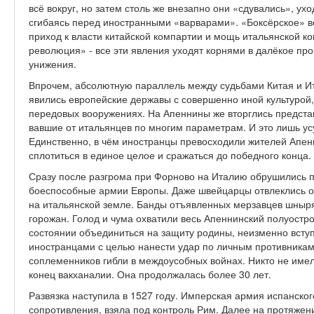
всё вокруг, но затем столь же внезапно они «сдувались», ухо
сгибаясь перед иностранными «варварами». «Боксёрское» в
приход к власти китайской компартии и мощь итальянской к
революция» - все эти явления уходят корнями в далёкое про
унижения.
Впрочем, абсолютную параллель меж­ду судьбами Китая и Ит
явились евро­пейские державы с совершенно иной культурой,
передовых вооружениях. На Апеннины же вторглись представ
вавшие от итальянцев по многим пара­метрам. И это лишь ус
Единственно, в чём иност­ранцы превосходили жителей Апенн
спло­титься в единое целое и сражаться до победного конца.
Сразу после разгрома при Форново на Италию обрушились п
боеспособные армии Европы. Даже швейцарцы отвлеклись от
на итальянской земле. Банды отъявлен­ных мерзавцев шнырял
горожан. Голод и чума охватили весь Апеннинский полуос­тро
состоянии объединиться на защиту роди­ны, неизменно всту
иностранцами с целью нанес­ти удар по личным противникам
соплемен­ников гибли в междоусобных войнах. Никто не име
конец вакханалии. Она про­должалась более 30 лет.
Развязка наступила в 1527 году. Импер­ская армия испанско
сопротивления, взяла под контроль Рим. Далее на протя­же