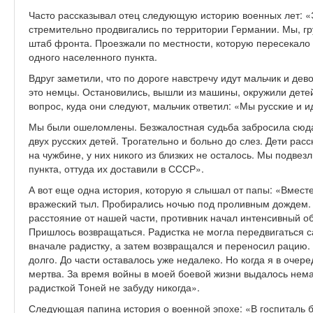
Часто рассказывал отец следующую историю военных лет: «
стремительно продвигались по территории Германии. Мы, г
штаб фронта. Проезжали по местности, которую пересекало м
одного населенного пункта.
Вдруг заметили, что по дороге навстречу идут мальчик и де
это немцы. Остановились, вышли из машины, окружили детей.
вопрос, куда они следуют, мальчик ответил: «Мы русские и и
Мы были ошеломлены. Безжалостная судьба забросила сюда,
двух русских детей. Трогательно и больно до слез. Дети расс
на чужбине, у них никого из близких не осталось. Мы подве
пункта, оттуда их доставили в СССР».
А вот еще одна история, которую я слышал от папы: «Вместе
вражеский тыл. Пробирались ночью под проливным дождем. 
расстояние от нашей части, противник начал интенсивный о
Пришлось возвращаться. Радистка не могла передвигаться 
вначале радистку, а затем возвращался и переносил рацию.
долго. До части оставалось уже недалеко. Но когда я в очер
мертва. За время войны в моей боевой жизни выдалось нема
радисткой Тоней не забуду никогда».
Следующая папина история о военной эпохе: «В госпиталь 