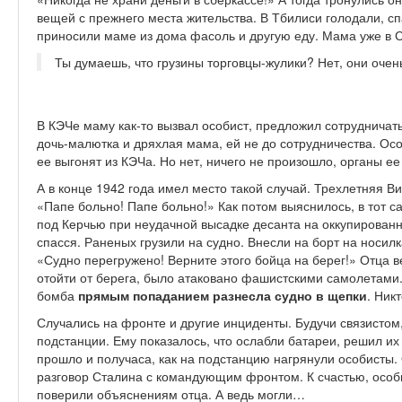
вещей с прежнего места жительства. В Тбилиси голодали, с
приносили маме из дома фасоль и другую еду. Мама уже в С
Ты думаешь, что грузины торговцы-жулики? Нет, они оче
В КЭЧе маму как-то вызвал особист, предложил сотрудничать
дочь-малютка и дряхлая мама, ей не до сотрудничества. Осо
ее выгонят из КЭЧа. Но нет, ничего не произошло, органы е
А в конце 1942 года имел место такой случай. Трехлетняя Ви
«Папе больно! Папе больно!» Как потом выяснилось, в тот 
под Керчью при неудачной высадке десанта на оккупирован
спасся. Раненых грузили на судно. Внесли на борт на носилк
«Судно перегружено! Верните этого бойца на берег!» Отца в
отойти от берега, было атаковано фашистскими самолетами.
бомба
прямым попаданием разнесла судно в щепки
. Ник
Случались на фронте и другие инциденты. Будучи связисто
подстанции. Ему показалось, что ослабли батареи, решил их
прошло и получаса, как на подстанцию нагрянули особисты.
разговор Сталина с командующим фронтом. К счастью, осо
поверили объяснениям отца. А ведь могли…