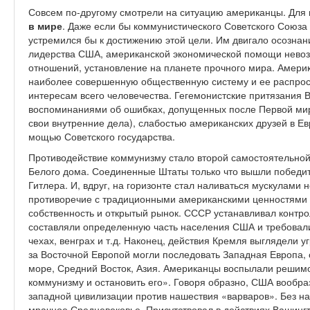
Совсем по-другому смотрели на ситуацию американцы. Для
в мире
. Даже если бы коммунистического Советского Союза
устремился бы к достижению этой цели. Им двигало осознани
лидерства США, американской экономической помощи нево
отношений, установление на планете прочного мира. Америка
наиболее совершенную общественную систему и ее распрост
интересам всего человечества. Гегемонистские притязания 
воспоминаниями об ошибках, допущенных после Первой мир
свои внутренние дела), слабостью американских друзей в Ев
мощью Советского государства.
Противодействие коммунизму стало второй самостоятельной
Белого дома. Соединенные Штаты только что вышли победи
Гитлера. И, вдруг, на горизонте стал наливаться мускулами
противоречие с традиционными американскими ценностями 
собственность и открытый рынок. СССР устанавливал контро
составляли определенную часть населения США и требовали
чехах, венграх и т.д. Наконец, действия Кремля выглядели 
за Восточной Европой могли последовать Западная Европа,
море, Средний Восток, Азия. Американцы воспылали решимо
коммунизму и остановить его». Говоря образно, США вообр
западной цивилизации против нашествия «варваров». Без на
мрачное Средневековье. Присутствовал в действиях Вашингт