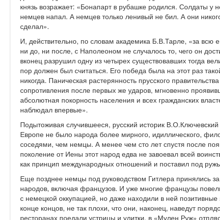
князь возражает: «Бонапарт в рубашке родился. Солдаты у н
немцев напал. А немцев только ленивый не бил. А они никого
сделал».
И, действительно, по словам академика Б.В.Тарле, «за всю 
ни до, ни после, с Наполеоном не случалось то, чего он дост
вконец разрушил одну из четырех существовавших тогда вел
пор должен был считаться. Его победа была на этот раз так
никогда. Паническая растерянность прусского правительства 
сопротивления после первых же ударов, мгновенно проявив
абсолютная покорность населения и всех гражданских власте
наблюдал впервые».
Подытоживая случившееся, русский историк В.О.Ключевский пи
Европе не было народа более мирного, идиллического, фил
соседями, чем немцы. А менее чем сто лет спустя после поя
поколение от Иены этот народ едва не завоевал всей воинс
как принцип международных отношений и поставил под ружь
Еще позднее немцы под руководством Гитлера принялись за 
народов, включая французов. И уже многие французы повели
с немецкой оккупацией, но даже находили в ней позитивные з
конце концов, не так плохи, что они, наконец, наведут поряд
ресторанах поедали устрицы и улитки, в «Мулен Руж» отпляс