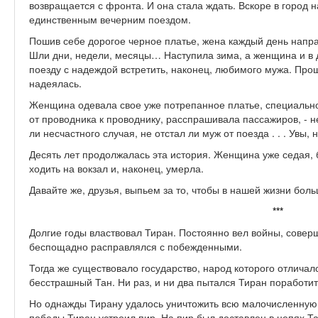
возвращается с фронта. И она стала ждать. Вскоре в город
единственным вечерним поездом.
Пошив себе дорогое черное платье, жена каждый день напра
Шли дни, недели, месяцы… Наступила зима, а женщина и в д
поезду с надеждой встретить, наконец, любимого мужа. Проше
надеялась.
Женщина одевала свое уже потрепанное платье, специально
от проводника к проводнику, расспрашивала пассажиров, - н
ли несчастного случая, не отстал ли муж от поезда . . . Увы, 
Десять лет продолжалась эта история. Женщина уже седая,
ходить на вокзал и, наконец, умерла.
Давайте же, друзья, выпьем за то, чтобы в нашей жизни бол
***
Долгие годы властвовал Тиран. Постоянно вел войны, совер
беспощадно расправлялся с побежденными.
Тогда же существовало государство, народ которого отличал
бесстрашный Тан. Ни раз, и ни два пытался Тиран поработить
Но однажды Тирану удалось уничтожить всю малочисленную 
победы Тиран устроил пир. На пир был доставлен в цепях Та