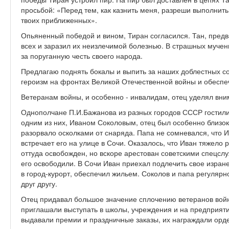
просьбой: «Перед тем, как казнить меня, разреши выполнить
твоих приближенных».
Опьяненный победой и вином, Тиран согласился. Тан, пред
всех и заразил их неизлечимой болезнью. В страшных мучени
за поруганную честь своего народа.
Предлагаю поднять бокалы и выпить за наших доблестных с
героизм на фронтах Великой Отечественной войны и обесп
Ветеранам войны, и особенно - инвалидам, отец уделял вни
Однополчане П.И.Бажанова из разных городов СССР гостили
одним из них, Иваном Соколовым, отец был особенно близок.
разорвало осколками от снаряда. Папа не сомневался, что Ива
встречает его на улице в Сочи. Оказалось, что Иван тяжело 
оттуда освобожден, но вскоре арестован советскими спецсл
его освободили. В Сочи Иван приехал подлечить свое изране
в город-курорт, обеспечил жильем. Соколов и папа регуляр
друг другу.
Отец придавал большое значение сплочению ветеранов войн
приглашали выступать в школы, учреждения и на предприят
выдавали премии и праздничные заказы, их награждали орд