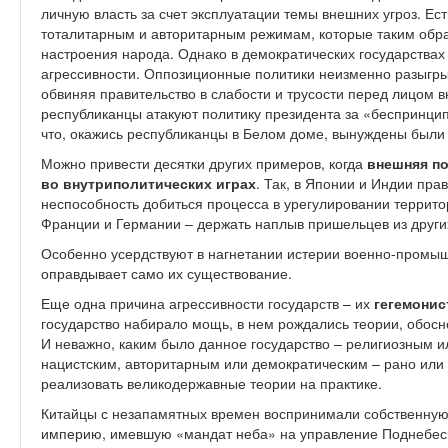
личную власть за счет эксплуатации темы внешних угроз. Ес
тоталитарным и авторитарным режимам, которые таким обр
настроения народа. Однако в демократических государствах
агрессивности. Оппозиционные политики неизменно разыгры
обвиняя правительство в слабости и трусости перед лицом 
республиканцы атакуют политику президента за «беспринцип
что, окажись республиканцы в Белом доме, вынуждены были 
Можно привести десятки других примеров, когда
внешняя по
во внутриполитических играх
. Так, в Японии и Индии пра
неспособность добиться процесса в урегулировании террито
Франции и Германии – держать наплыв пришельцев из други
Особенно усердствуют в нагнетании истерии военно-промыш
оправдывает само их существование.
Еще одна причина агрессивности государств – их
гегемонис
государство набирало мощь, в нем рождались теории, обос
И неважно, каким было данное государство – религиозным и
нацистским, авторитарным или демократическим – рано или
реализовать великодержавные теории на практике.
Китайцы с незапамятных времен воспринимали собственную
империю, имевшую «мандат неба» на управление Поднебесн