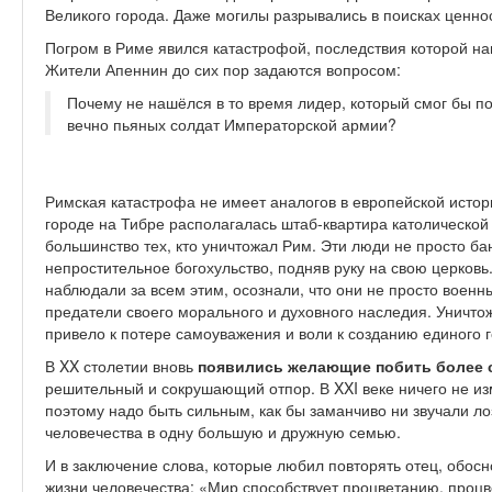
Великого города. Даже могилы разрыва­лись в поисках ценно
Погром в Риме явился катастрофой, последствия которой на
Жители Апен­нин до сих пор задаются вопросом:
По­чему не нашёлся в то время лидер, кото­рый смог бы п
вечно пьяных солдат Императорской армии?
Римская катастрофа не имеет аналогов в европейской истори
городе на Тибре располагалась штаб-квартира католичес­кой
большинство тех, кто уничтожал Рим. Эти люди не просто ба
непростительное богохульство, подняв руку на свою церков
наблюдали за всем этим, осознали, что они не просто воен­н
предатели своего морального и духовно­го наследия. Уничт
привело к потере самоуважения и воли к созданию единого г
В XX столетии вновь
появились желаю­щие побить более
решительный и со­крушающий отпор. В XXI веке ничего не и
поэтому надо быть сильным, как бы за­манчиво ни звучали л
человечества в одну большую и дружную семью.
И в заключение слова, которые любил повторять отец, обос
жизни человечества: «Мир способствует процветанию, проц