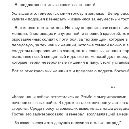
- Я предлагаю выпить за красивых женщин!
Услышав это, генерал склонил голову и заплакал. Вечер расс
капитан подошел к генералу и извинился за неуместный тост.
- Я отменяю тост капитана. Но хочу попросить вас выпить и
женщин, блистающих и внутренней, и внешней красотой, ко
окровавленных солдат с поля боя, за тех женщин, которые 
передовую, за тех наших женщин, которые темной ночью и в
солдатам направление на запад, за тех славных женщин-пар
выполняют свой священный и далеко не женский долг перед
которые, терпя невероятные лишения в тылу, стоят у станко
Вот за этих красивых женщин я и предлагаю поднять бокалы
***
«Когда наши войска встретились на Эльбе с американскими
вечеров союзных войск. В одном из таких вечеров участвова
стороны. Среди присутствовавших выделялась наша девушка,
Гостей это заинтересовало, и генерал, возглавлявший амери
- За какие заслуги эта девушка получила столько наград?