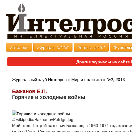
Интелрос
Журналы "а"-"я"
Авторы "а"-"я"
Журналь
Другие журналы на сайт
Журнальный клуб Интелрос
»
Мир и политика
»
№2, 2013
Бажанов Е.П.
Горячие и холодные войны
© wikipedia/BazhanovPetrIgn.jpg
Мой отец, Петр Игнатьевич Бажанов, в 1963-1971 годах зан
(мэра) Сочи. Своим долгом он считал сохранение памяти о 