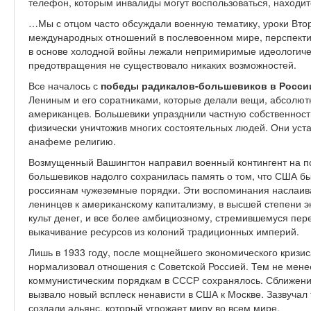
телефон, которым инвалиды могут воспользоваться, находи
…Мы с отцом часто обсуждали военную тематику, уроки Вто
международных отношений в послевоенном мире, перспекти
в основе холодной войны лежали непримиримые идеологичес
предотвращения не существовало никаких возможностей.
Все началось с
победы радикалов-большевиков в Росси
Лениным и его соратниками, которые делали вещи, абсолют
американцев. Большевики упразднили частную собственность
физически уничтожив многих состоятельных людей. Они уст
анафеме религию.
Возмущенный Вашингтон направил военный контингент на по
большевиков надолго сохранилась память о том, что США б
россиянам чужеземные порядки. Эти воспоминания наслаив
ленинцев к американскому капитализму, в высшей степени 
культ денег, и все более амбициозному, стремившемуся пере
выкачивание ресурсов из колоний традиционных империй.
Лишь в 1933 году, после мощнейшего экономического кризис
нормализовал отношения с Советской Россией. Тем не мене
коммунистическим порядкам в СССР сохранялось. Сближение
вызвало новый всплеск ненависти в США к Москве. Зазвучал 
создали альянс, который угрожает миру во всем мире.