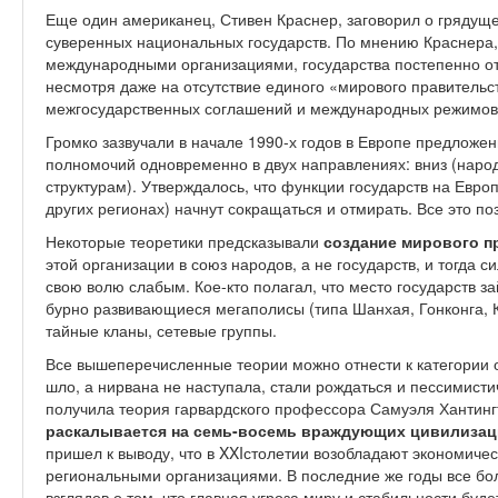
Еще один американец, Стивен Краснер, заговорил о грядущ
суверенных национальных государств. По мнению Краснера, 
международными организациями, государства постепенно от
несмотря даже на отсутствие единого «мирового правительст
межгосударственных соглашений и международных режимов
Громко зазвучали в начале 1990-х годов в Европе предложе
полномочий одновременно в двух направлениях: вниз (наро
структурам). Утверждалось, что функции государств на Евро
других регионах) начнут сокращаться и отмирать. Все это по
Некоторые теоретики предсказывали
создание мирового п
этой организации в союз народов, а не государств, и тогда с
свою волю слабым. Кое-кто полагал, что место государств 
бурно развивающиеся мегаполисы (типа Шанхая, Гонконга, 
тайные кланы, сетевые группы.
Все вышеперечисленные теории можно отнести к категории о
шло, а нирвана не наступала, стали рождаться и пессимист
получила теория гарвардского профессора Самуэля Хантинг
раскалывается на семь-восемь враждующих цивилиза
пришел к выводу, что в XXIстолетии возобладают экономиче
региональными организациями. В последние же годы все б
взглядов о том, что главная угроза миру и стабильности буде