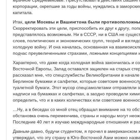
корпорации, окрепшие за годы войны, нуждались в заморск
капитала.
Итак,
цели Москвы и Вашингтона были противоположны
Скорректировать эти цели, приспособить их друг к другу, по
представлялось возможным. Ни в СССР, ни в США не сущес
слоев, политических и экономических групп, теорий и взгляд
холодную войну. И она началась, основанная на взаимоис
подчас преувеличенными страхами, ложными концепциями 
Характерно, что даже когда холодная война закончилась и с
Восточной Европы, Запад оставался зациклен на старых ст
рассказал мне, что спецслужбисты Великобритании в начале 
Берлином бумажки и салфетки, которые советские военносл
туалетной бумаги. Этот мусор спецсамолетами отправляли з
надписи на бумажках и салфетках, а заодно проводили хими
определить, что и в каких количествах ели советские военн
…Ну, а в беседах со мной отец обращал внимание на то обс
обстановка очень переменчива, страны и народы могут неож
Последние 40 лет я изучаю международные отношения и раз
Давным-давно, будучи студентом, я прочел в американском
утверждал, что эту страну в Юго-Восточной Азии можно назв