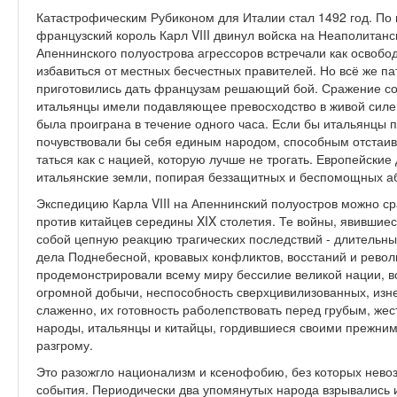
Катастрофическим Рубиконом для Италии стал 1492 год. По
французский король Карл VIII двинул войска на Неаполитанс­
Апеннинского полуострова агрессоров встречали как освобод
избавиться от местных бесчестных правителей. Но всё же п
приготовились дать французам решаю­щий бой. Сражение со
итальянцы имели по­давляющее превосходство в живой силе,
была проиграна в течение одного часа. Если бы итальянцы п
почувствовали бы себя еди­ным народом, способным отстаив
таться как с нацией, которую лучше не трогать. Европейски
итальянские земли, по­пирая беззащитных и беспомощных аб
Экспедицию Карла VIII на Апеннинс­кий полуостров можно с
против ки­тайцев середины XIX столетия. Те войны, явившиес
собой цепную реакцию трагических последствий - длительн
дела Поднебесной, кровавых конфлик­тов, восстаний и револ
продемонстрирова­ли всему миру бессилие великой нации, в
огромной добычи, неспособность сверхцивилизованных, изне
слажен­но, их готовность раболепствовать перед грубым, же
народы, итальянцы и китайцы, гордившиеся своими прежни­м
разгрому.
Это разожгло национализм и ксено­фобию, без которых нев
события. Периодически два упомянутых народа взрывались 