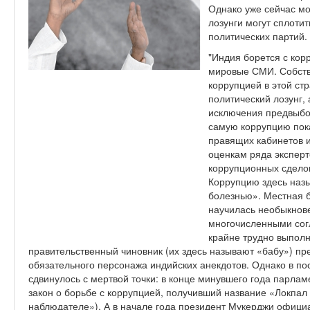
Однако уже сейчас мо
лозунги могут сплот
политических партий.
"Индия борется с кор
мировые СМИ. Собстве
коррупцией в этой ст
политический лозунг, 
исключения предвыбор
самую коррупцию пока
правящих кабинетов и
оценкам ряда эксперт
коррупционных сделок
Коррупцию здесь наз
болезнью». Местная 
научилась необыкнов
многочисленными сог
крайне трудно выполн
правительственный чиновник (их здесь называют «бабу») пре
обязательного персонажа индийских анекдотов. Однако в п
сдвинулось с мертвой точки: в конце минувшего года парла
закон о борьбе с коррупцией, получивший название «Локпал
наблюдателе»). А в начале года президент Мукерджи официа