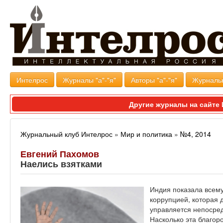
Интелрос
Журналы "а"-"я"
Авторы "а"-"я"
Журналь
Другие журналы на сайт
Журнальный клуб Интелрос
»
Мир и политика
»
№4, 2014
Евгений Пахомов
Наелись взятками
Индия показала всему
коррупцией, которая 
управляется непосре
Насколько эта благор