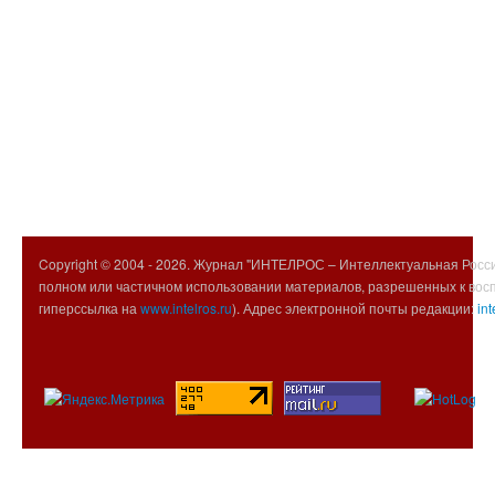
Copyright © 2004 -
2026. Журнал "ИНТЕЛРОС – Интеллектуальная Росси
полном или частичном использовании материалов, разрешенных к вос
гиперссылка на
www.intelros.ru
). Адрес электронной почты редакции:
int