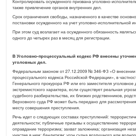
Контролировать осужденного призвана уголовно-исполните
также привлечение органов внутренних дел.
Срок ограничения свободы, назначенного в качестве основно
постановки осужденного на учет уголовно-исполнительной и
При этом суд возлагает на осужденного обязанность являтьс
одного до четырех раз в месяц для регистрации.
В Уголовно-процессуальный кодекс РФ внесены уточне
уголовных дел.
Федеральным законом от 27.12.2009 № 346-ФЗ «О внесении и
процессуального кодекса Российской Федерации», в частност
Генерального прокурора РФ или его заместителя уголовное 
экстремистского характера, если существует реальная угроз
судебного разбирательства, их близких родственников, родс
Верховного суда РФ может быть передано для рассмотрения
месту совершения преступления.
Речь идет о следующих составах преступлений: террористиче
деятельности; публичные призывы к осуществлению террори
оправдание терроризма; захват заложника; организация не
участие в нем; бандитизм; угон судна воздушного или водно