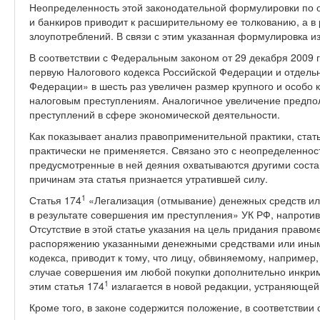
Неопределенность этой законодательной формулировки по
и банкиров приводит к расширительному ее толкованию, а в
злоупотреблений. В связи с этим указанная формулировка из
В соответствии с Федеральным законом от 29 декабря 2009 
первую Налогового кодекса Российской Федерации и отдель
Федерации» в шесть раз увеличен размер крупного и особо 
налоговым преступлениям. Аналогичное увеличение предпол
преступлений в сфере экономической деятельности.
Как показывает анализ правоприменительной практики, ста
практически не применяется. Связано это с неопределенност
предусмотренные в ней деяния охватываются другими сост
причинам эта статья признается утратившей силу.
1
Статья 174
«Легализация (отмывание) денежных средств ил
в результате совершения им преступления» УК РФ, напроти
Отсутствие в этой статье указания на цель придания право
распоряжению указанными денежными средствами или иным 
кодекса, приводит к тому, что лицу, обвиняемому, например
случае совершения им любой покупки дополнительно инкри
1
этим статья 174
излагается в новой редакции, устраняющей
Кроме того, в законе содержится положение, в соответствии