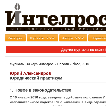
Интелрос
Журналы "а"-"я"
Авторы "а"-"я"
Журналь
Другие журналы на сайт
Журнальный клуб Интелрос
»
Неволя
»
№22, 2010
Юрий Александров
Юридический практикум
1. Новое в законодательстве
С 10 января 2010 года введены в действие положения У
исполнительного кодекса РФ о наказании в виде огран