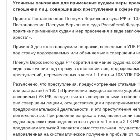
Уточнены основания для применения судами меры пресе
отношении лиц, совершивших преступления в сфере пр
Принято Постановление Пленума Верховного суда РФ от 10.
Постановление Пленума Верховного суда Российской Федера
практике применения судами мер пресечения в виде заключе
ареста“».
Причиной для этого послужили поправки, внесенные в УПК Р
под стражу подозреваемых или обвиняемых в совершении не
Пленум Верховного суда РФ обратил внимание судов на ос
виде заключения под стражу в отношении лиц, подозреваем
преступлений, перечисленных в части 1.1 статьи 108 УПК РФ
Разъяснено, что преступления, предусмотренные статьями 
или растрата») и 165 («Причинение имущественного ущерба
доверием») УК РФ, следует считать совершенными в сфере 
они совершены лицами, осуществляющими предприниматель
предпринимательской деятельности, и эти преступления неп
деятельностью. При решении вопроса о том, является ли та
судам надлежит руководствоваться пунктом 1 статьи 2 ГК РФ,
предпринимательской является самостоятельная, осуществл
направленная на систематическое получение прибыли от по