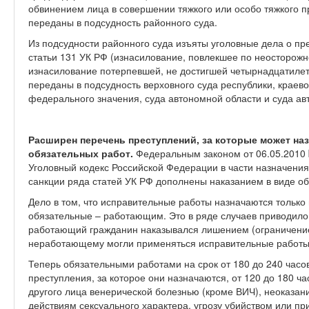
обвинением лица в совершении тяжкого или особо тяжкого п
переданы в подсудность районного суда.
Из подсудности районного суда изъяты уголовные дела о пр
статьи 131 УК РФ (изнасилование, повлекшее по неосторожн
изнасилование потерпевшей, не достигшей четырнадцатилетн
переданы в подсудность верховного суда республики, краево
федерального значения, суда автономной области и суда ав
Расширен перечень преступлений, за которые может наз
обязательных работ.
Федеральным законом от 06.05.2010
Уголовный кодекс Российской Федерации в части назначения
санкции ряда статей УК РФ дополнены наказанием в виде об
Дело в том, что исправительные работы назначаются тольк
обязательные – работающим. Это в ряде случаев приводило к
работающий гражданин наказывался лишением (ограничение
неработающему могли применяться исправительные работы
Теперь обязательными работами на срок от 180 до 240 часов
преступления, за которое они назначаются, от 120 до 180 ч
другого лица венерической болезнью (кроме ВИЧ), неоказа
действиям сексуального характера, угрозу убийством или п