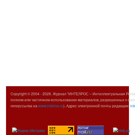
Copyright © 2004 -
2026. Журнал "ИНТЕЛРОС – Интеллектуальная Росси
полном или частичном использовании материалов, разрешенных к вос
гиперссылка на
www.intelros.ru
). Адрес электронной почты редакции:
int