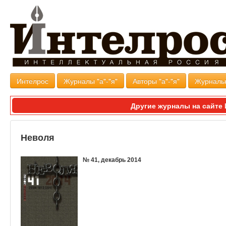
Интелрос
Журналы "а"-"я"
Авторы "а"-"я"
Журналь
Другие журналы на сайт
Неволя
№ 41, декабрь 2014