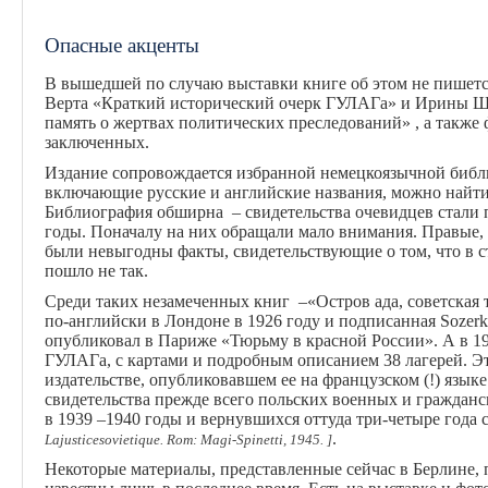
Опасные акценты
В вышедшей по случаю выставки книге об этом не пишетс
Верта «Краткий исторический очерк ГУЛАГа» и Ирины 
память о жертвах политических преследований» , а такж
заключенных.
Издание сопровождается избранной немецкоязычной библ
включающие русские и английские названия, можно найти н
Библиография обширна – свидетельства очевидцев стали п
годы. Поначалу на них обращали мало внимания. Правые,
были невыгодны факты, свидетельствующие о том, что в ст
пошло не так.
Среди таких незамеченных книг –«Остров ада, советская
по-английски в Лондоне в 1926 году и подписанная Sozerk
опубликовал в Париже «Тюрьму в красной России». А в 1
ГУЛАГа, с картами и подробным описанием 38 лагерей. Эт
издательстве, опубликовавшем ее на французском (!) язык
свидетельства прежде всего польских военных и гражданс
в 1939 –1940 годы и вернувшихся оттуда три-четыре года 
.
Lajusticesovietique. Rom: Magi-Spinetti, 1945. ]
Некоторые материалы, представленные сейчас в Берлине, 