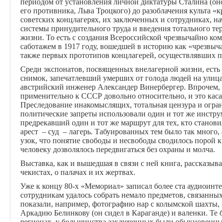
периодом от установления личной диктатуры Сталина (оно
его противника, Льва Троцкого) до разоблачения культа «к
советских концлагерях, их заключенных и сотрудниках, н
системы принудительного труда и введения тотального т
жизни. То есть с создания Всероссийской чрезвычайно ко
саботажем в 1917 году, вошедшей в историю как «чрезвыча
также первых прототипов концлагерей, осуществлявших 
Среди экспонатов, посвященных внелагерной жизни, есть
снимок, запечатлевший умерших от голода людей на улицах
австрийский инженер Александер Винербергер. Впрочем,
применительно к СССР довольно относительно, и это касае
Преследование инакомыслящих, тотальная цензура и огра
политические запреты использовали один и тот же инстру
предрекавший один и тот же маршрут для тех, кто станов
арест – суд – лагерь. Табуированных тем было так много,
узок, что понятие свободы и несвободы сводилось порой к
человеку дозволялось передвигаться без охраны и молча.
Выставка, как и вышедшая в связи с ней книга, рассказыв
чекистах, о палачах и их жертвах.
Уже к концу 80-х «Мемориал» записал более ста аудиоин
сотрудникам удалось собрать немало предметов, связанны
показали, например, фотографию нар с колымской шахты,
Аркадию Белинкову (он сидел в Караганде) и валенки. Те
регионах, у большинства заключенных были обыкновенные