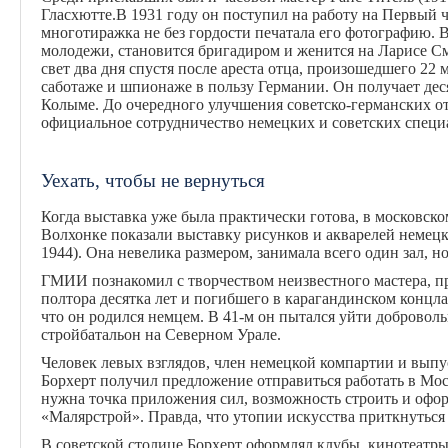
Гласхютте.В 1931 году он поступил на работу на Первый ч
многотиражка не без гордости печатала его фотографию. В
молодежи, становится бригадиром и женится на Ларисе С
свет два дня спустя после ареста отца, произошедшего 22 
саботаже и шпионаже в пользу Германии. Он получает деся
Колыме. До очередного улучшения советско-германских о
официальное сотрудничество немецких и советских специ
Уехать, чтобы не вернуться
Когда выставка уже была практически готова, в московско
Волхонке показали выставку рисунков и акварелей немецк
1944). Она невелика размером, занимала всего один зал, н
ГМИИ познакомил с творчеством неизвестного мастера, п
полтора десятка лет и погибшего в карагандинском концлаг
что он родился немцем. В 41-м он пытался уйти доброволь
стройбатальон на Северном Урале.
Человек левых взглядов, член немецкой компартии и выпу
Борхерт получил предложение отправиться работать в Мос
нужна точка приложения сил, возможность строить и офор
«Малярстрой». Правда, что утопии искусства приткнуться н
В советской столице Борхерт оформлял клубы, кинотеатры