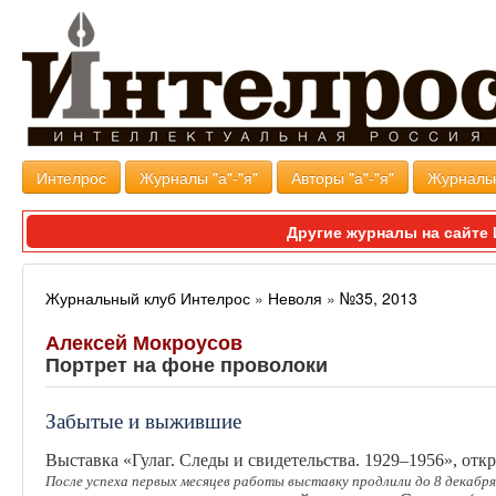
Интелрос
Журналы "а"-"я"
Авторы "а"-"я"
Журналь
Другие журналы на сайт
Журнальный клуб Интелрос
»
Неволя
»
№35, 2013
Алексей Мокроусов
Портрет на фоне проволоки
Забытые и выжившие
Выставка «Гулаг. Следы и свидетельства. 1929–1956», от
После успеха первых месяцев работы выставку продлили до 8 декабря 