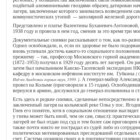
подбитый алюминиевыми гвоздями образец датирован нача
лагеря, заключенные которого занимались возведением са
коммунистических утопий -– заполярной железной дороги
Представлено и платье Валентины Буханевич-Антоновой, в
1938 году и провела в нем год, сменив за это время три м
Документальные снимки рассказывают о том, как по-разн
Одних освобождали, и, если их здоровье не было подорва
вновь успевали достичь какого-то социального положения
прежнему – так, профессор Московского горной академи
(1872–1953) получил в 1929 году десять лет лагерей. Он р
затем был начальником Канско-Тасеевской экспедиции НК
кафедру в московском нефтяном институте им. Губкина
[ 
. А генерал-майор Александ
Изд-во Академии горных наук, 1999. ]
провел на Колыме (приговорили к 15 годам). Освободивши
вернулся в армию, дослужился до генерал-полковника и с
Есть здесь и редкие снимки, сделанные непосредственно 
заключенный лагеря на колымской реке Олка у пос. Ягодн
Гнев его понятен, хотя в социальном отношении выглядит
у гнева может быть иной, чем он сам, смысл): практическ
лагерей не был отдан под суд и тем более сам приговорен
также почти никто не пострадал из судей либо из сотру
политически мотивированных преследований отдельных с
счет. Система охраняла своих и в противостоянии сидевш