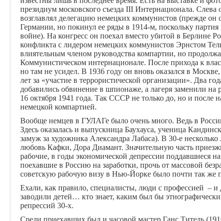
известны лишь в последнее время. Есть на выставке и фот
президиум московского съезда III Интернационала. Слева
возглавлял делегацию немецких коммунистов (прежде он 
Германии, но покинул ее ряды в 1914-м, поскольку партия
войне). На конгресс он поехал вместо убитой в Берлине 
конфликта с лидером немецких коммунистов Эрнстом Тел
влиятельным членом руководства компартии, но продолжал
Коммунистическом интернационале. После прихода к вла
но там не усидел. В 1936 году он вновь оказался в Москве,
лет за «участие в террористической организации». Два го
добавились обвинение в шпионаже, а лагеря заменили на 
16 октября 1941 года. Так СССР не только до, но и после 
немецкой компартией.
Вообще немцев в ГУЛАГе было очень много. Ведь в Росси
Здесь оказалась и выпускница Баухауса, ученица Кандинс
замуж за художника Александра Лабаса). В 30-е несколько
любовь Кафки, Дора Диамант. Значительную часть приез
рабочие, в годы экономической депрессии поддавшиеся на
поехавшие в Россию на заработки, прочь от массовой безра
советскую рабочую визу в Нью-Йорке было почти так же пр
Ехали, как правило, специалисты, люди с профессией – и 
заводили детей… кто знает, каким был бы этнографически
репрессий 30-х.
Среди приехавших был и часовой мастер Ганс Титель (191