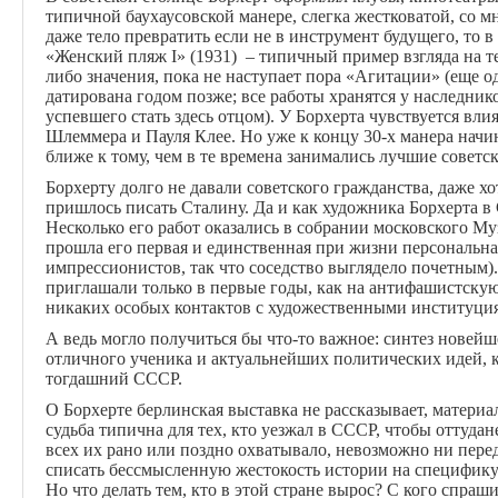
типичной баухаусовской манере, слегка жестковатой, со
даже тело превратить если не в инструмент будущего, то 
«Женский пляж I» (1931) – типичный пример взгляда на т
либо значения, пока не наступает пора «Агитации» (еще од
датирована годом позже; все работы хранятся у наследни
успевшего стать здесь отцом). У Борхерта чувствуется вл
Шлеммера и Пауля Клее. Но уже к концу 30-х манера начин
ближе к тому, чем в те времена занимались лучшие советс
Борхерту долго не давали советского гражданства, даже х
пришлось писать Сталину. Да и как художника Борхерта в
Несколько его работ оказались в собрании московского Муз
прошла его первая и единственная при жизни персональна
импрессионистов, так что соседство выглядело почетным)
приглашали только в первые годы, как на антифашистскую 
никаких особых контактов с художественными институциям
А ведь могло получиться бы что-то важное: синтез новей
отличного ученика и актуальнейших политических идей, 
тогдашний СССР.
О Борхерте берлинская выставка не рассказывает, материа
судьба типична для тех, кто уезжал в СССР, чтобы оттудан
всех их рано или поздно охватывало, невозможно ни пере
списать бессмысленную жестокость истории на специфику
Но что делать тем, кто в этой стране вырос? С кого спраш