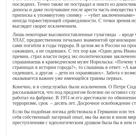
последних. Точно также не пострадал и никто из доносчи
доносы и даже получавшие после ареста часть имущества т
приписка к упомянутому снимку – «убит заключенными» -
иногда торжествующей справедливости. С точки зрения ис
выглядит скорее исключением.
Лишь некоторые высокопоставленные гулаговцы – вроде Ф
УЛАГ, предшественник печально знаменитой организации
сами погибли в годы террора. В целом же в России на пр
сажавших, а не сидевших. С тех пор как «Один день Ива
премии, страх власти перед экс-политическими заключенн
спрашиваешь в краеведческом музее Норильска: «Почему т
страницах в истории города?», то слышишь в ответ: «А ка
сидевших, а другая – дети их охранявших». Забота о воз
оказывается важнее уже имеющейся травмы первых.
Конечно, и в спецслужбах были исключения. О Петре Сид
рассказывается, что под предлогом болезни он оставил с
работал на фабрике. В 1951-м его арестовали по обвинени
терроризме, срок – десять лет. Досрочное освобождение с
Если бы подобная логика действовала в Германии или тех 
себя собственный лагерный опыт, мы бы жили в ином мир
преступлениям с идеологическим душком была бы в нем го