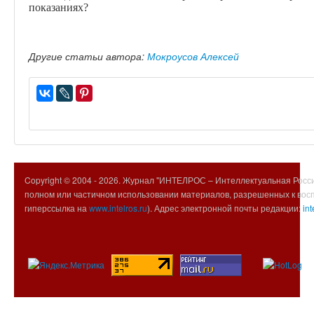
показаниях?
Другие статьи автора:
Мокроусов Алексей
Copyright © 2004 -
2026. Журнал "ИНТЕЛРОС – Интеллектуальная Росси
полном или частичном использовании материалов, разрешенных к вос
гиперссылка на
www.intelros.ru
). Адрес электронной почты редакции:
int