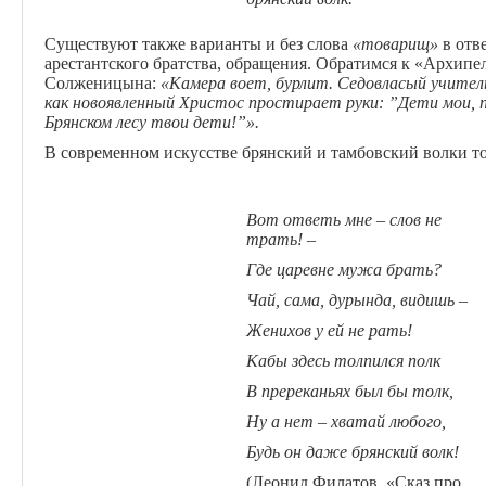
Существуют также варианты и без слова
«товарищ»
в отв
арестантского братства, обращения. Обратимся к «Архипе
Солженицына:
«Камера воет, бурлит. Седовласый учитель 
как новоявленный Христос простирает руки: ”Дети мои, п
Брянском лесу твои дети!”».
В современном искусстве брянский и тамбовский волки т
Вот ответь мне – слов не
трать! –
Где царевне мужа брать?
Чай, сама, дурында, видишь –
Женихов у ей не рать!
Кабы здесь толпился полк
В пререканьях был бы толк,
Ну а нет – хватай любого,
Будь он даже
брянский волк
!
(Леонид Филатов. «Сказ про