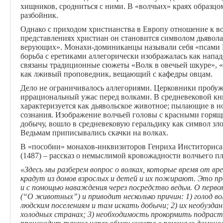
хищников, сродниться с ними. В «волчьих» краях образц
разбойник.
Однако с приходом христианства в Европу отношение к во
представлениях христиан он становится символом дьявола
верующих». Монахи-доминиканцы называли себя «псами 
борьба с еретиками аллегорически изображалась как напад
связаны традиционные сюжеты «Волк в овечьей шкуре», «
как лживый проповедник, вещающий с кафедры овцам.
Дело не ограничивалось аллегориями. Церковники пробужд
иррациональный ужас перед волками. В средневековой кн
характеризуется как дьявольское животное; пылающие в н
сознания. Изображение волчьей головы с красными горящи
добычу, вошло в средневековую геральдику как символ зл
Ведьмам приписывались скачки на волках.
В «пособии» монахов-инквизиторов Генриха Инститориса
(1487) – рассказ о немыслимой кровожадности волчьего п
«Здесь мы разберем вопрос о волках, которые время от в
крадут из домов взрослых и детей и их пожирают. Это п
и с помощью наваждения через посредство ведьм. О перво
(“О животных”) и приводит несколько причин: 1) голод в
людским поселениям и там искать добычи; 2) их необуздан
холодных странах; 3) необходимость прокормить подраст