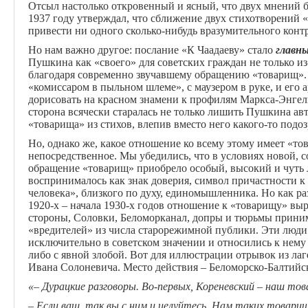
Отсыл настолько откровенный и ясный, что двух мнений б
1937 году утверждал, что сближение двух стихотворений «
привести ни одного сколько-нибудь вразумительного конт
Но нам важно другое: послание «К Чаадаеву» стало
главн
Пушкина как «своего» для советских граждан не только из-
благодаря современно звучавшему обращению «товарищ». 
«комиссаром в пыльном шлеме», с маузером в руке, и его
дорисовать на красном знамени к профилям Маркса-Энгел
сторона всячески старалась не только лишить Пушкина авт
«товарища» из стихов, влепив вместо него какого-то под
Но, однако же, какое отношение ко всему этому имеет «т
непосредственное. Мы убедились, что в условиях новой, с
обращение «товарищ» приобрело особый, высокий и чуть 
воспринималось как знак доверия, символ причастности к
человека», близкого по духу, единомышленника. Но как р
1920-х – начала 1930-х годов отношение к «товарищу» вы
стороны, Соловки, Беломорканал, допры и тюрьмы приним
«вредителей» из числа старорежимной публики. Эти люд
исключительно в советском значении и относились к нему
либо с явной злобой. Вот для иллюстрации отрывок из ла
Ивана Солоневича. Место действия – Беломорско-Балтийск
«– Дурацкие разговоры. Во-первых, Кореневский – наш тов
– Если ваш, так вы с ним и целуйтесь. Нам таких товари