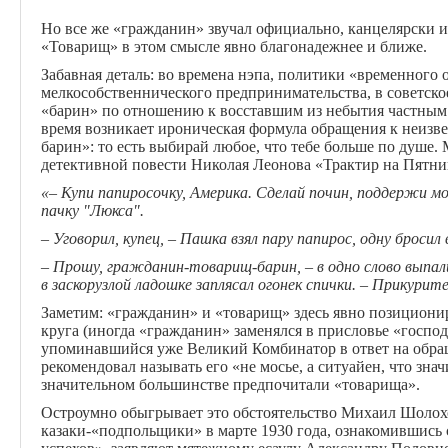
Но все же «гражданин» звучал официально, канцелярски и,
«Товарищ» в этом смысле явно благонадежнее и ближе.
Забавная деталь: во времена нэпа, политики «временного
мелкособственнического предпринимательства, в советское
«барин» по отношению к восставшим из небытия частным 
время возникает ироническая формула обращения к неизв
барин»: то есть выбирай любое, что тебе больше по душе.
детективной повести Николая Леонова «Трактир на Пятни
«
– Купи папиросочку, Америка. Сделай почин, поддержи 
пачку "Люкса".
– Уговорил, купец, – Пашка взял пару папирос, одну бросил 
– Прошу, гражданин-товарищ-барин, – в одно слово выпали
в заскорузлой ладошке заплясал огонек спички. – Прикурите
Заметим: «гражданин» и «товарищ» здесь явно позициони
круга (иногда «гражданин» заменялся в присловье «господ
упоминавшийся уже Великий Комбинатор в ответ на обра
рекомендовал называть его «не мосье, а ситуайен, что зна
значительном большинстве предпочитали «товарища».
Остроумно обыгрывает это обстоятельство Михаил Шолохо
казаки-«подпольщики» в марте 1930 года, ознакомившись 