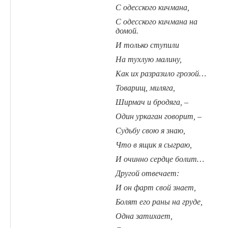
С одесского кичмана,
С одесского кичмана на
домой.
И только ступили
На тухлую малину,
Как их разразило грозой…
Товарищ, миляга,
Ширмач и бродяга, –
Один уркаган говорит, –
Судьбу свою я знаю,
Что в ящик я сыграю,
И очинно сердце болит…
Другой отвечает:
И он фарт свой знает,
Болят его раны на груде,
Одна затихает,