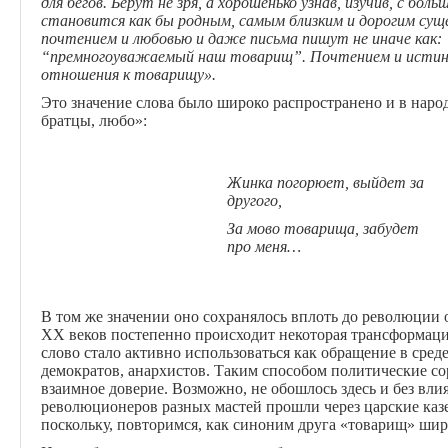
для бегов. Берут не зря, а хорошенько узнав, изучив, с б
становится как бы родным, самым близким и дорогим сущ
почтением и любовью и даже письма пишут не иначе как
“премногоуважаемый наш товарищ”. Почтением и истинн
отношения к товарищу».
Это значение слова было широко распространено и в народ
братцы, любо»:
Жинка погорюет, выйдет за
другого,
За мово товарища, забудет
про меня…
В том же значении оно сохранялось вплоть до революции 
XX веков постепенно происходит некоторая трансформац
слово стало активно использоваться как обращение в сред
демократов, анархистов.
Таким способом политические со
взаимное доверие. Возможно, не обошлось здесь и без вл
революционеров разных мастей прошли через царские казем
поскольку, повторимся, как синоним друга «товарищ» широ