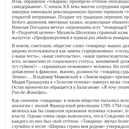
Итак, обращение «товарищ» приобрело оттенок оппозици
самодержавия». С начала ХХ века многие сотрудники пра
империи именовали революционную братию термином «то
открытой неприязнью. Позднее эту традицию переняли пр
Белого движения, мятежные казаки, недовольные обыватели
Николая Погодина мечтал
«перевешать всех “товарищей”
В «Поднятой целине» Михаила Шолохова справный казак
жалуется:
«Продразверсткой в первый раз обидели товарищи
В новом, советском, обществе слово «товарищ» вышло дал
широко использоваться как замена старорежимных «господ
(«ваша честь», «ваше сиятельство», «ваше превосходительс
всех, независимо от социального статуса, занимаемой долж
тут губком?» – спрашивали незнакомого человека. Но особ
добавление к фамилии, званию, должности: «товарищ суд
Ленин»… Владимир Маяковский в «Левом марше» призывал
Мадам Грицацуева в «Золотом теленке» именует мужа «т
Остап иронически обращается к Балаганову:
«
Я хочу уехат
Рио-де-Жанейро»
.
Как синоним «товарища» в новом обществе пытались испо
аналогии с эпохой Французской революции 1789–1794 год
являлось как бы символом признания человека «своим», 
власти. Однако очень скоро выяснилось, что в Совдепии э
каждого из них был свой оттенок. «Товарищ» звучал боле
случайно в песне «Широка страна моя родная» утверждало