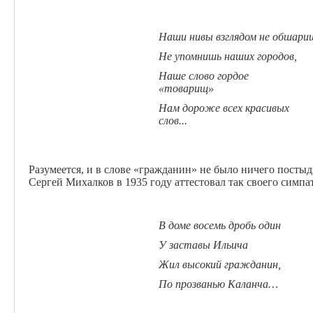
Наши
нивы
взглядом
не
обшари
Не упомнишь наших городов,
Наше слово гордое
«товарищ»
Нам дороже всех красивых
слов...
Разумеется, и в слове «гражданин» не было ничего постыд
Сергей Михалков в 1935 году аттестовал так своего симп
В доме
восемь
дробь
один
У заставы Ильича
Жил высокий гражданин,
По прозванью Каланча…