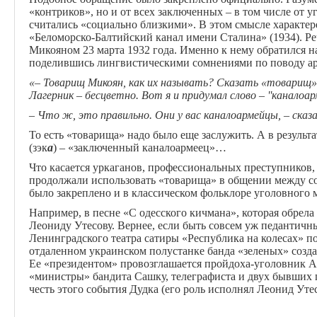
«контриков», но и от всех заключенных – в том числе от у
считались «социально близкими». В этом смысле характер
«Беломорско-Балтийский канал имени Сталина» (1934). Р
Микояном 23 марта 1932 года. Именно к нему обратился 
поделившись лингвистическими сомнениями по поводу аре
«– Товарищ Микоян, как их называть? Сказать «товарищ» 
Лагерник – бесцветно. Вот я и придумал слово – ''каналоа
– Что ж, это правильно. Они у вас каналоармейцы, – сказ
То есть «товарища» надо было еще заслужить. А в результа
(зэк
а
) – «заключенный каналоармеец»…
Что касается уркаганов, профессиональных преступников,
продолжали использовать «товарища» в общении между со
было закреплено и в классическом фольклоре уголовного
Например, в песне «С одесского кичмана», которая обрел
Леониду Утесову. Вернее, если быть совсем уж педантичн
Ленинградского театра сатиры «Республика на колесах» п
отдаленном украинском полустанке банда «зеленых» созд
Ее «президентом» провозглашается пройдоха-уголовник А
«министры» бандита Сашку, телеграфиста и двух бывших 
честь этого события Дудка (его роль исполнял Леонид Уте