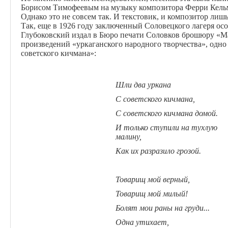
Борисом Тимофеевым на музыку композитора Ферри Кельм
Однако это не совсем так. И текстовик, и композитор лиш
Так, еще в 1926 году заключенный Соловецкого лагеря ос
Глубоковский издал в Бюро печати Соловков брошюру «Ма
произведений «уркаганского народного творчества», одно 
советского кичмана»:
Шли
два уркана
С советского кичмана,
С советского кичмана домой.
И только ступили на тухлую
малину,
Как их разразило грозой.
Товарищ мой верный,
Товарищ мой милый!
Болят мои раны на груди...
Одна утихает,