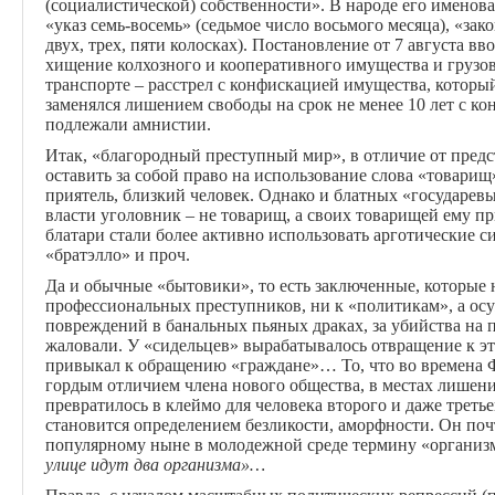
(социалистической) собственности». В народе его именова
«указ семь-восемь» (седьмое число восьмого месяца), «зако
двух, трех, пяти колосках). Постановление от 7 августа в
хищение колхозного и кооперативного имущества и грузо
транспорте – расстрел с конфискацией имущества,
которы
заменялся лишением свободы на срок не менее 10 лет с 
подлежали амнистии.
Итак, «благородный преступный мир», в отличие от предс
оставить за собой право на использование слова «товарищ
приятель, близкий человек. Однако и блатных «государевы
власти уголовник – не товарищ, а своих товарищей ему пр
блатари стали более активно использовать арготические с
«братэлло» и проч.
Да и обычные «бытовики», то есть заключенные, которые 
профессиональных преступников, ни к «политикам», а осу
повреждений в банальных пьяных драках, за убийства на п
жаловали. У «сидельцев» вырабатывалось отвращение к эт
привыкал к обращению «граждане»… То, что во времена 
гордым отличием члена нового общества, в местах лишен
превратилось в клеймо для человека второго и даже треть
становится определением безликости, аморфности. Он по
популярному ныне в молодежной среде термину «организм
улице идут два организма»…