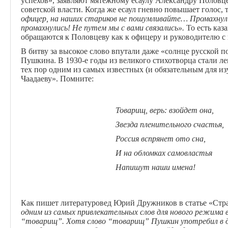
успехов», заявляют мятежному есаулу Александру Половцев
советской власти. Когда же есаул гневно повышает голос, 
офицер, на наших стариков не пошумливайте… Промахнул
промахнулись! Не путем мы с вами связались».
То есть каз
обращаются к Половцеву как к офицеру и руководителю
В битву за высокое слово впутали даже «солнце русской п
Пушкина. В 1930-е годы из великого стихотворца стали л
тех пор одним из самых известных (и обязательным для из
Чаадаеву». Помните:
Товарищ
,
верь
:
взойдет
она
,
Звезда
пленительного
счастья
,
Россия вспрянет ото сна,
И на обломках самовластья
Напишут наши имена!
Как пишет литературовед Юрий Дружников в статье «Стра
одним из самых привлекательных слов для нового режима 
“товарищ”. Хотя слово “товарищ” Пушкин
употребил в 