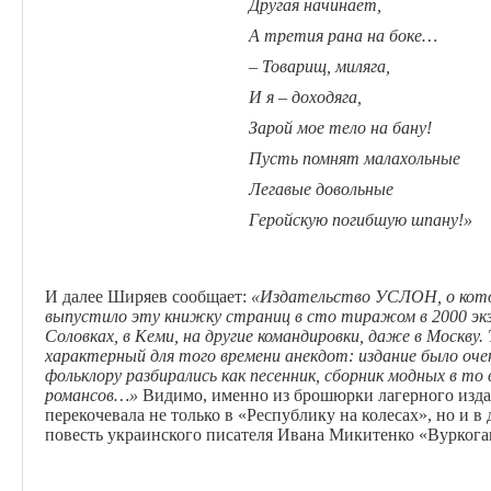
Другая начинает,
А третия рана на боке…
– Товарищ, миляга,
И я – доходяга,
Зарой мое тело на бану!
Пусть помнят малахольные
Легавые довольные
Геройскую погибшую шпану!»
И далее Ширяев сообщает:
«Издательство УСЛОН, о котор
выпустило эту книжку страниц в сто тиражом в 2000 экз
Соловках, в Кеми, на другие командировки, даже в Москву
характерный для того времени анекдот: издание было оч
фольклору разбирались как песенник, сборник модных в то
романсов…»
Видимо, именно из брошюрки лагерного издат
перекочевала не только в «Республику на колесах», но и в
повесть украинского писателя Ивана Микитенко «Вуркоган