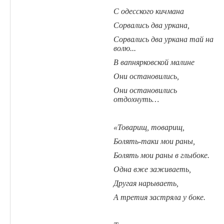
С одесского кичмана
Сорвались два уркана,
Сорвались два уркана тай на
волю...
В вапнярковской малине
Они остановились,
Они остановились
отдохнуть…
«Товарищ, товарищ,
Болять-таки мои раны,
Болять мои раны в глыбоке.
Одна вже заживаеть,
Другая нарываеть,
А третия застряла у боке.