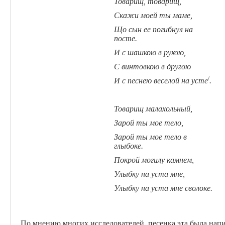
Товарищ, товарищ,
Скажи моей ты маме,
Що сын ее погибнул на
посте.
И с шашкою в рукою,
С винтовкою в другою
/
И с песнею веселой на усте
.
Товарищ малахольный,
Зарой ты мое тело,
Зарой ты мое тело в
глыбоке.
Покрой могилу камнем,
Улыбку на уста мне,
Улыбку на уста мне сволоке.
По мнению многих исследователей, песенка эта была напи