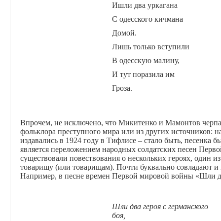
Ишли два уркагана
С одесского кичмана
Домой.
Лишь только вступили
В одесскую малину,
И тут поразила им
Гроза.
Впрочем, не исключено, что Микитенко и Мамонтов черпа
фольклора преступного мира или из других источников: н
издавались в 1924 году в Тифлисе – стало быть, песенка бы
является переложением народных солдатских песен Перв
существовали повествования о нескольких героях, один из
товарищу (или товарищам). Почти буквально совладают и 
Например, в песне времен Первой мировой войны «Шли дв
Шли два героя с германского
боя,