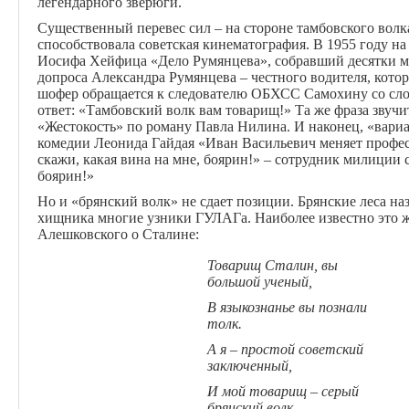
легендарного зверюги.
Существенный перевес сил – на стороне тамбовского волк
способствовала советская кинематография. В 1955 году 
Иосифа Хейфица «Дело Румянцева», собравший десятки ми
допроса Александра Румянцева – честного водителя, кото
шофер обращается к следователю ОБХСС Самохину со сл
ответ: «Тамбовский волк вам товарищ!» Та же фраза звучи
«Жестокость» по роману Павла Нилина. И наконец, «вариац
комедии Леонида Гайдая «Иван Васильевич меняет профес
скажи, какая вина на мне, боярин!» – сотрудник милиции 
боярин!»
Но и «брянский волк» не сдает позиции. Брянские леса н
хищника многие узники ГУЛАГа. Наиболее известно это ж
Алешковского о Сталине:
Товарищ Сталин, вы
большой ученый,
В языкознанье вы познали
толк.
А я – простой советский
заключенный,
И мой товарищ – серый
брянский волк.