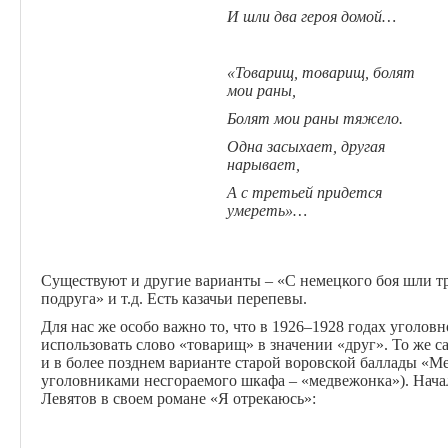
И шли два героя домой…
«Товарищ, товарищ, болят
мои раны,
Болят мои раны тяжело.
Одна засыхает, другая
нарывает,
А с третьей придется
умереть»…
Существуют и другие варианты – «С немецкого боя шли тр
подруга» и т.д. Есть казачьи перепевы.
Для нас же особо важно то, что в 1926–1928 годах уголов
использовать слово «товарищ» в значении «друг». То же 
и в более позднем варианте старой воровской баллады «
уголовниками несгораемого шкафа – «медвежонка»). Нача
Левятов в своем романе «Я отрекаюсь»: