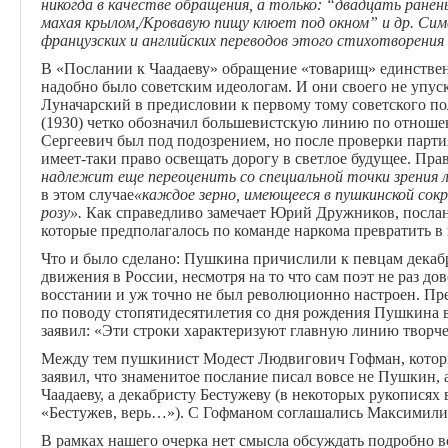
никогда в качестве обращения, а только: “двадцать ран
махая крылом,/Кровавую пищу клюет под окном” и др. Сим
французских и английских переводов этого стихотворения
В «Послании к Чаадаеву» обращение «товарищ» единственн
надобно было советским идеологам. И они своего не упу
Луначарский в предисловии к первому тому советского 
(1930) четко обозначил большевистскую линию по отноше
Сергеевич был под подозрением, но после проверки парти
имеет-таки право освещать дорогу в светлое будущее. Пра
надлежит еще переоценить со специальной точки зрения 
в этом случае
«каждое зерно, имеющееся в пушкинской сок
розу».
Как справедливо замечает Юрий Дружников, послани
которые предполагалось по команде наркома превратить в
Что и было сделано: Пушкина причислили к певцам дека
движения в России, несмотря на то что сам поэт не раз д
восстании и уж точно не был революционно настроен. Пр
по поводу стопятидесятилетия со дня рождения Пушкина 
заявил: «Эти строки характеризуют главную линию творч
Между тем пушкинист Модест Людвигович Гофман, который
заявил, что знаменитое послание писал вовсе не Пушкин, 
Чаадаеву, а декабристу Бестужеву (в некоторых рукописях
«Бестужев, верь…»). С Гофманом соглашались Максимил
В рамках нашего очерка нет смысла обсуждать подробно в