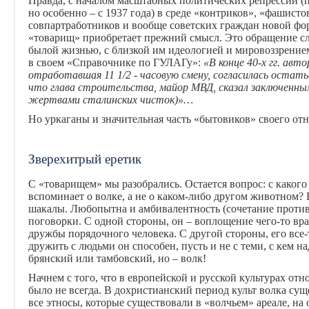
Правда, с началом масштабных политических репрессий (п
но особенно – с 1937 года) в среде «контриков», «фашисто
совпартработников и вообще советских граждан новой фор
«товарищ» приобретает прежний смысл. Это обращение сл
былой жизнью, с близкой им идеологией и мировоззрени
в своем «Справочнике по ГУЛАГу»:
«
В конце 40-х гг. авт
отработавшая 11 1/2 - часовую смену, согласилась остат
что глава
строительства, майор МВД, сказал заключенны
жертвами сталинских чисток)»…
Но уркаганы и значительная часть «бытовиков» своего от
Зверехитрый еретик
С «товарищем» мы разобрались. Остается вопрос: с какого
вспоминает о волке, а не о каком-либо другом животном? В
шакалы. Любопытна и амбивалентность (сочетание против
поговорки. С одной стороны, он – воплощение чего-то вра
дружбы порядочного человека. С другой стороны, его все-
дружить с людьми он способен, пусть и не с теми, с кем н
брянский или тамбовский, но – волк!
Начнем с того, что в европейской и русской культурах отн
было не всегда. В дохристианский период культ волка сущ
все этносы, которые существовали в «волчьем» ареале, на