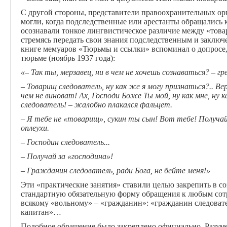
С другой стороны, представители правоохранительных орг
могли, когда подследственные или арестанты обращались 
осознавали тонкое лингвистическое различие между «тов
стремясь передать свои знания подследственным и заклю
книге мемуаров «Тюрьмы и ссылки» вспоминал о допросе, 
тюрьме (ноябрь 1937 года):
«– Так ты, мерзавец, ни в чем не хочешь сознаваться? – гр
– Товарищ следователь, ну как же я могу признаться?.. Вер
чем не виноват! Ах, Господи Боже Ты мой, ну как мне, ну 
следователь! – жалобно плакался фальцет.
– Я тебе не «товарищ», сукин ты сын! Вот тебе! Получай 
оплеухи.
– Господин следователь...
– Получай за «господина»!
– Гражданин следователь, ради Бога, не бейте меня!»
Эти «практические занятия» ставили целью закрепить в с
стандартную обязательную форму обращения к любым сот
всякому «вольному» – «гражданин»: «гражданин следоват
капитан»…
Подобное обращение было закреплено официально. Разумее