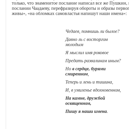
только, что знаменитое послание написал все же Пушкин, 
послании Чаадаеву, перефразируя обороты и образы первог
живы», «на обломках самовластья напишут наши имена»:
Чедаев, помнишь ли былое?
Давно ль с восторгом
молодым
Я мыслил имя роковое
Предать развалинам иным?
Но
в сердце, бурями
смиренном
,
Теперь и лень и тишина,
И, в умиленье вдохновенном,
На камне, дружбой
освященном,
Пишу я наши имена
.