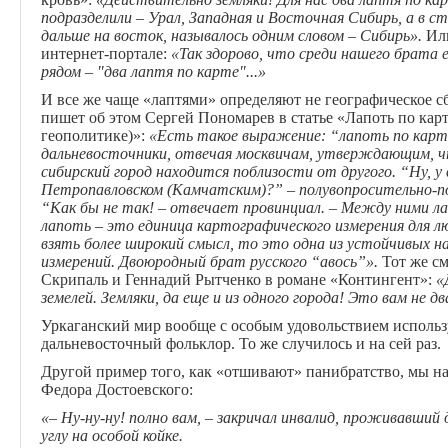
подразделили – Урал, Западная и Восточная Сибирь, а в ст
дальше на восток, называлось одним словом – Сибирь».
Ил
интернет-портале:
«Так здорово, что среди нашего брата
рядом – "
два
лаптя
по
карте
"...»
И все же чаще «лаптями» определяют не географическое с
пишет об этом Сергей Пономарев в статье «Лапоть по карт
геополитике)»:
«
Есть такое выражение: “лапоть по карт
дальневосточники, отвечая москвичам, утверждающим, ч
сибирский город находится поблизости от другого. “Ну, у
Петропавловском (Камчатским)?” – полувопросительно-п
“Как бы не так! – отвечает провинциал. – Между ними л
лапоть – это единица картографического измерения для лю
взять более широкий смысл, то это одна из устойчивых 
измерений. Двоюродный брат русского “авось”».
Тот же с
Скрипаль и Геннадий Рытченко в романе «Контингент»:
«
земелей.
Земляки
, да еще и из одного города! Это вам не
дв
Уркаганский мир вообще с особым удовольствием использу
дальневосточный фольклор. То же случилось и на сей раз.
Другой пример того, как «отшивают» панибратство, мы н
Федора Достоевского:
«– Ну-ну-ну! полно вам, – закричал инвалид, проживавший 
углу на особой койке.