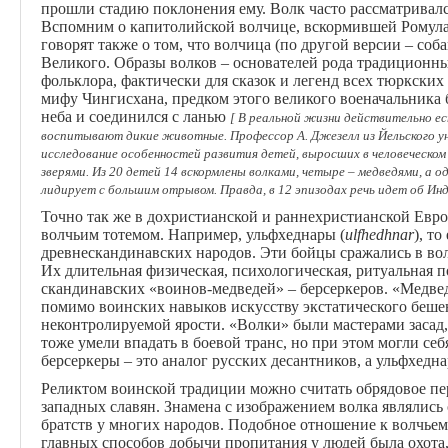
прошли стадию поклонения ему. Волк часто рассматривалс
Вспомним о капитолийской волчице, вскормившей Ромула 
говорят также о том, что волчица (по другой версии – соб
Великого. Образы волков – основателей рода традиционны 
фольклора, фактически для сказок и легенд всех тюркских
мифу Чингисхана, предком этого великого военачальника 
неба и соединился с ланью
[ В реальной жизни действительно ес
воспитывают дикие животные. Профессор А. Джезелл из Йельского ун
исследование особенностей развития детей, выросших в человеческом
зверями. Из 20 детей 14 вскормлены волками, четыре – медведями, а 
лидирует с большим отрывом. Правда, в 12 эпизодах речь идет об Инди
Точно так же в дохристианской и раннехристианской Евро
волчьим тотемом. Например, ульфхеднары (
ulfhedhnar
), т
древнескандинавских народов. Эти бойцы сражались в вол
Их длительная физическая, психологическая, ритуальная 
скандинавских «воинов-медведей» – берсеркеров. «Медвед
помимо воинских навыков искусству экстатического бешен
неконтролируемой ярости. «Волки» были мастерами засад
тоже умели впадать в боевой транс, но при этом могли себ
берсеркеры – это аналог русских десантников, а ульфхедн
Реликтом воинской традиции можно считать обрядовое п
западных славян. Знамена с изображением волка являлис
братств у многих народов. Подобное отношение к волчьему
главных способов добычи пропитания у людей была охота,