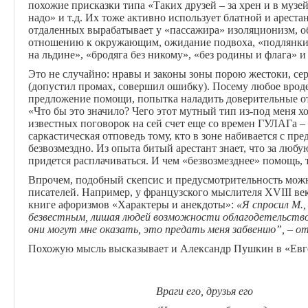
похожие присказки типа «Таких друзей – за хрен и в музей
надо» и т.д. Их тоже активно использует блатной и ареста
отдаленных вырабатывает у «пассажира» изоляционизм, о
отношению к окружающим, ожидание подвоха, «подлянки
на льдине», «бродяга без никому», «без родины и флага» и
Это не случайно: нравы и законы зоны порою жестоки, серь
(допустил промах, совершил ошибку). Посему любое врод
предложение помощи, попытка наладить доверительные о
«Что бы это значило? Чего этот мутный тип из-под меня 
известных поговорок на сей счет еще со времен ГУЛАГа –
саркастическая отповедь тому, кто в зоне набивается с п
безвозмездно. Из опыта битый арестант знает, что за люб
придется расплачиваться. И чем «безвозмезднее» помощь, 
Впрочем, подобный скепсис и предусмотрительность можн
писателей. Например, у французского мыслителя XVIII в
книге афоризмов «Характеры и анекдоты»:
«Я спросил М.
безвестным, лишая людей возможности облагодетельствов
они могут мне оказать, это предать меня забвению”, – о
Похожую мысль высказывает и Александр Пушкин в «Евг
Враги его, друзья его