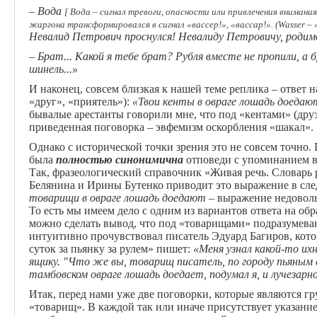
– Вода
[ Вода – сигнал тревоги, опасности или привлечения внимания
жаргона трансформировался в сигнал «вассер!», «вассар!». (Wasser – «в
Невалид Петрович проснулся! Невалиду Петровичу, родим
– Брат... Какой я тебе брат? Рубля вместе не пропили, а б
шинель...»
И наконец, совсем близкая к нашей теме реплика – ответ 
«друг», «приятель»):
«Твои кенты в овраге лошадь доедаю
бывалые арестанты говорили мне, что под «кентами» (друз
приведенная поговорка – эвфемизм оскорбления «шакал».
Однако с исторической точки зрения это не совсем точно.
была
полностью синонимична
отповеди с упоминанием во
Так, фразеологический справочник «Живая речь. Словарь
Белянина и Ирины Бутенко приводит это выражение в сле
товарищи в овраге лошадь доедают –
выражение недовол
То есть мы имеем дело с одним из вариантов ответа на об
можно сделать вывод, что под «товарищами» подразумеваю
интуитивно прочувствовал писатель Эдуард Багиров, кот
суток за пьянку за рулем» пишет:
«
Меня узнал какой-то их
ящику. "Что же вы, товарищ писатель, по городу пьяным 
тамбовском
овраге
лошадь
доедает, подумал я, и лучезар
Итак, перед нами уже две поговорки, которые являются 
«товарищ». В каждой так или иначе присутствует указание