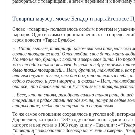
разобраться с товарищами, а затем перейдем и к волчьему 
Товарищ маузер, мосье Бендер и партайгеноссе 
Слово «товарищ» пользовалось особым почетом и уважени
народов. Одно из самых проникновенных его определений
героя повести «Тарас Бульба»:
«– Итак, выпьем, товарищи, разом выпьем поперед всего з
святее товарищества! Отец любит свое дитя, мать люби
Но это не то, братцы: любит и зверь свое дитя. Но пород
может один только человек. Бывали и в других землях това
было таких товарищей… Нет, братцы, так любить, как р
или чем другим, а всем, чем дал бог, что ни есть в тебе, а..
седою головою, и усом моргнул, и сказал: – Нет, так лю
они все, что такое значит в Русской земле товарищество!
…Всех, кто ни стоял, разобрала сильно такая речь, дошед 
старейшие в рядах стали неподвижны, потупив седые голо
старых очах; медленно отирали они ее рукавом».
То же самое отношение сохранялось в уголовной, каторжа
Дорошевич, который в 1897 году побывал по заданию газ
каторге и выпустил в 1903 году книгу «Сахалин»:
«“Товари
“товарищ” заключается договор на жизнь и смерть.
Това