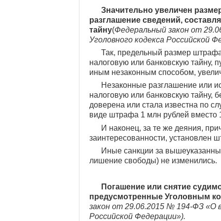
Значительно увеличен размер
разглашение сведений, составл
тайну
(
Федеральный закон от 29.0
Уголовного кодекса Российской Ф
Так, предельный размер штрафа
налоговую или банковскую тайну, п
иным незаконным способом, увеличе
Незаконные разглашение или и
налоговую или банковскую тайну, б
доверена или стала известна по сл
виде штрафа 1 млн рублей вместо 
И наконец, за те же деяния, п
заинтересованности, установлен шт
Иные санкции за вышеуказанные
лишение свободы) не изменились.
Погашение или снятие судимо
предусмотренные Уголовным ко
закон от 29.06.2015 № 194-ФЗ «О 
Российской Федерации»).