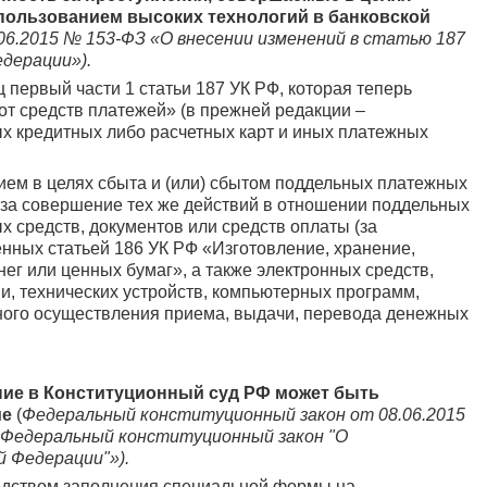
пользованием высоких технологий в банковской
06.2015 № 153-ФЗ «О внесении изменений в статью 187
едерации»).
 первый части 1 статьи 187 УК РФ, которая теперь
т средств платежей» (в прежней редакции –
х кредитных либо расчетных карт и иных платежных
ием в целях сбыта и (или) сбытом поддельных платежных
ь за совершение тех же действий в отношении поддельных
 средств, документов или средств оплаты (за
нных статьей 186 УК РФ «Изготовление, хранение,
ег или ценных бумаг», а также электронных средств,
, технических устройств, компьютерных программ,
ого осуществления приема, выдачи, перевода денежных
ение в Конституционный суд РФ может быть
ме
(
Федеральный конституционный закон от 08.06.2015
в Федеральный конституционный закон "О
 Федерации"»).
дством заполнения специальной формы на