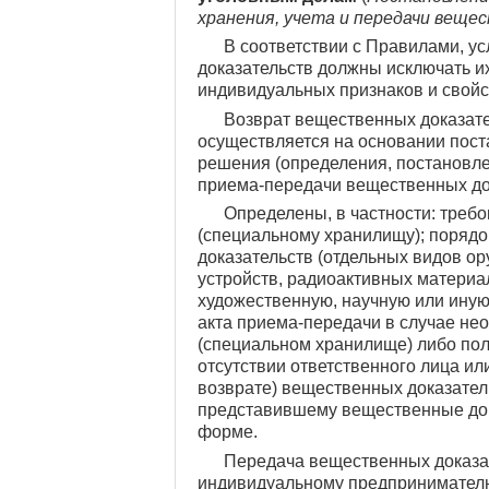
хранения, учета и передачи веще
В соответствии с Правилами, у
доказательств должны исключать их
индивидуальных признаков и свойст
Возврат вещественных доказате
осуществляется на основании пост
решения (определения, постановлени
приема-передачи вещественных до
Определены, в частности: треб
(специальному хранилищу); поряд
доказательств (отдельных видов о
устройств, радиоактивных материа
художественную, научную или иную
акта приема-передачи в случае не
(специальном хранилище) либо пол
отсутствии ответственного лица и
возврате) вещественных доказател
представившему вещественные дока
форме.
Передача вещественных доказат
индивидуальному предпринимателю