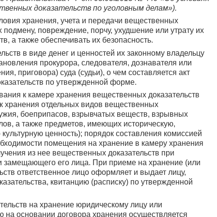
ственных доказательств по уголовным делам»).
словия хранения, учета и передачи вещественных
 подмену, повреждение, порчу, ухудшение или утрату их
в, а также обеспечивать их безопасность.
льств в виде денег и ценностей их законному владельцу
ановления прокурора, следователя, дознавателя или
я, приговора) суда (судьи), о чем составляется акт
казательств по утвержденной форме.
ования к камере хранения вещественных доказательств
ок хранения отдельных видов вещественных
ружия, боеприпасов, взрывчатых веществ, взрывных
лов, а также предметов, имеющих историческую,
 культурную ценность); порядок составления комиссией
обходимости помещения на хранение в камеру хранения
учения из нее вещественных доказательств при
ли замещающего его лица. При приеме на хранение (или
ьств ответственное лицо оформляет и выдает лицу,
зательства, квитанцию (расписку) по утвержденной
ельств на хранение юридическому лицу или
 на основании договора хранения осуществляется