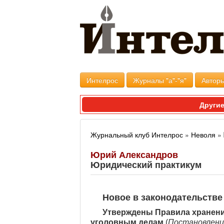
Интелрос
Журналы "а"-"я"
Авторы
Другие
Журнальный клуб Интелрос
»
Неволя
»
Юрий Александров
Юридический практикум
Новое в законодательстве
Утверждены Правила хранения
уголовным делам
(
Постановлени