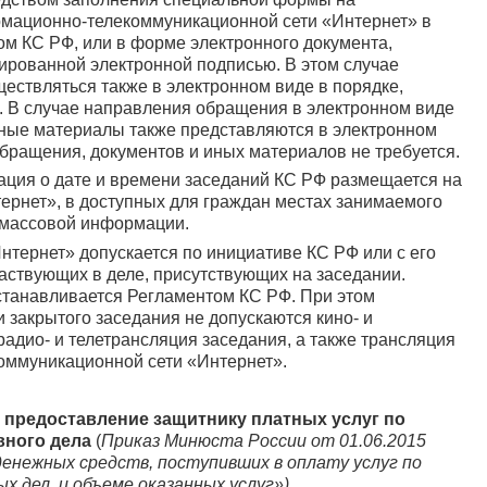
мационно-телекоммуникационной сети «Интернет» в
м КС РФ, или в форме электронного документа,
рованной электронной подписью. В этом случае
ествляться также в электронном виде в порядке,
 В случае направления обращения в электронном виде
иные материалы также представляются в электронном
обращения, документов и иных материалов не требуется.
ация о дате и времени заседаний КС РФ размещается на
тернет», в доступных для граждан местах занимаемого
х массовой информации.
нтернет» допускается по инициативе КС РФ или с его
частвующих в деле, присутствующих на заседании.
станавливается Регламентом КС РФ. При этом
 закрытого заседания не допускаются кино- и
адио- и телетрансляция заседания, а также трансляция
оммуникационной сети «Интернет».
 предоставление защитнику платных услуг по
вного дела
(
Приказ Минюста России от 01.06.2015
денежных средств, поступивших в оплату услуг по
 дел, и объеме оказанных услуг»).