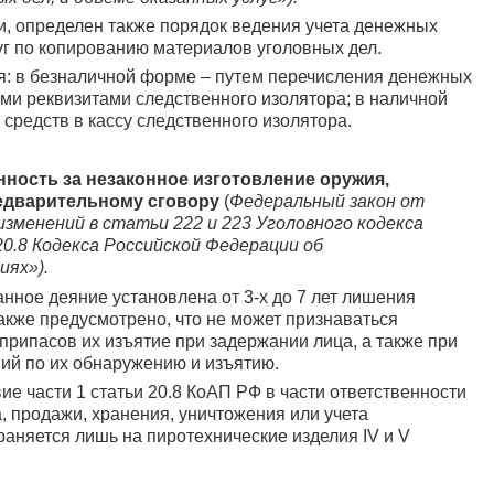
, определен также порядок ведения учета денежных
уг по копированию материалов уголовных дел.
ся: в безналичной форме – путем перечисления денежных
ими реквизитами следственного изолятора; в наличной
средств в кассу следственного изолятора.
нность за незаконное изготовление оружия,
редварительному сговору
(
Федеральный закон от
изменений в статьи 222 и 223 Уголовного кодекса
0.8 Кодекса Российской Федерации об
ях»).
анное деяние установлена от 3-х до 7 лет лишения
 Также предусмотрено, что не может признаваться
припасов их изъятие при задержании лица, а также при
ий по их обнаружению и изъятию.
вие части 1 статьи 20.8 КоАП РФ в части ответственности
, продажи, хранения, уничтожения или учета
аняется лишь на пиротехнические изделия IV и V