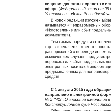
хищения денежных средств с ис
сфере
(
Федеральный закон от 08.
Уголовного кодекса Российской Ф
В новой редакции изложен абзац
называется «Неправомерный оборо
«Изготовление или сбыт поддельны
документов»).
Тем самым наряду с изготовлен
карт закрепляется ответственност
распоряжений о переводе денежных
исключением случаев, предусмотре
перевозка или сбыт поддельных ден
электронных носителей информации
предназначенных для неправомерн
средств.
С 1 августа 2015 года обращ
направлено в электронной фор
№ 5-ФКЗ «О внесении изменений 
Конституционном суде Российской
Обращение направляется посре