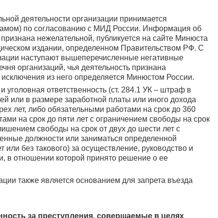
ьной деятельности организации принимается
замом) по согласованию с МИД России. Информация об
 признана нежелательной, публикуется на сайте Минюста
дическом издании, определенном Правительством РФ. С
изации наступают вышеперечисленные негативные
ечня организаций, чья деятельность признана
и исключения из него определяется Минюстом России.
 уголовная ответственность (ст. 284.1 УК – штраф в
лей или в размере заработной платы или иного дохода
трех лет, либо обязательными работами на срок до 360
ами на срок до пяти лет с ограничением свободы на срок
 лишением свободы на срок от двух до шести лет с
енные должности или заниматься определенной
т или без такового) за осуществление, руководство и
и, в отношении которой принято решение о ее
ации также является основанием для запрета въезда
нность за преступления, совершаемые в целях