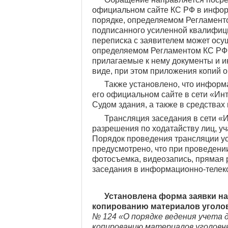
официальном сайте КС РФ в инфор
порядке, определяемом Регламенто
подписанного усиленной квалифици
переписка с заявителем может осущ
определяемом Регламентом КС РФ.
прилагаемые к нему документы и 
виде, при этом приложения копий 
Также установлено, что информ
его официальном сайте в сети «Ин
Судом здания, а также в средства
Трансляция заседания в сети «И
разрешения по ходатайству лиц, у
Порядок проведения трансляции у
предусмотрено, что при проведении
фотосъемка, видеозапись, прямая р
заседания в информационно-телек
Установлена форма заявки на
копированию материалов уголо
№ 124 «О порядке ведения учета 
копированию материалов уголовных