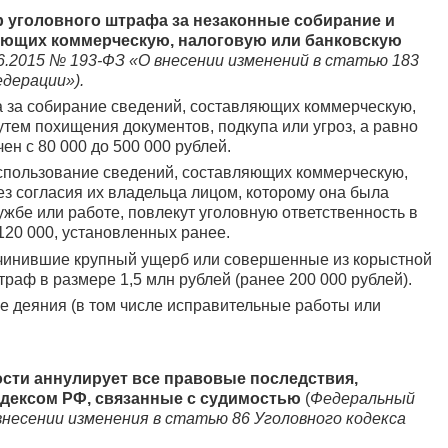
 уголовного штрафа за незаконные собирание и
яющих коммерческую, налоговую или банковскую
6.2015 № 193-ФЗ «О внесении изменений в статью 183
едерации»).
 за собирание сведений, составляющих коммерческую,
утем похищения документов, подкупа или угроз, а равно
н с 80 000 до 500 000 рублей.
спользование сведений, составляющих коммерческую,
ез согласия их владельца лицом, которому она была
ужбе или работе, повлекут уголовную ответственность в
120 000, установленных ранее.
ричинившие крупный ущерб или совершенные из корыстной
раф в размере 1,5 млн рублей (ранее 200 000 рублей).
 деяния (в том числе исправительные работы или
сти аннулирует все правовые последствия,
дексом РФ, связанные с
судимостью
(
Федеральный
внесении изменения в статью 86 Уголовного кодекса