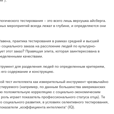
я“).
гического тестирования − это всего лишь верхушка айсберга.
ных мероприятий всегда лежат в глубине, и определяются они
.
авена, практика тестирования в рамках средней и высшей
е социального заказа на расслоение людей по культурно-
ет этот заказ? Правящая элита, которая заинтересована в
ределенными качествами.
нструмент для разделения людей по определенным критериям,
 его содержание и конструкцию.
бой тест интеллекта как измерительный инструмент чрезвычайно
естируемого (например, по данным большинства американских
кую положительную корреляцию с социально-экономическим
 роль играет показатель профессионального статуса отца). Те
го социального развития, в условиях селективного тестирования,
показатели „коэффициента интеллекта“ (IQ).