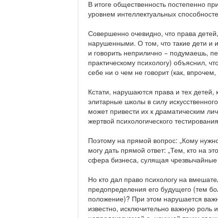
В итоге общественность постепенно при
уровнем интеллектуальных способносте
Совершенно очевидно, что права детей
нарушенными. О том, что такие дети и 
и говорить неприлично − подумаешь, пе
практическому психологу) объяснил, чт
себе ни о чем не говорит (как, впрочем,
Кстати, нарушаются права и тех детей,
элитарные школы в силу искусственног
может привести их к драматическим ли
жертвой психологического тестирования
Поэтому на прямой вопрос: „Кому нужно
могу дать прямой ответ: „Тем, кто на э
сфера бизнеса, сулящая чрезвычайные 
Но кто дал право психологу на вмешате
предопределения его будущего (тем бо
положение)? При этом нарушается важне
известно, исключительно важную роль и