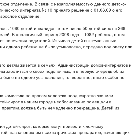
ское отделение. В связи с незаполняемостью данного детско-
ического интерната № 10 принято решение с 01.06.09 о его
зрослое отделение.
лось 1080 детей-инвалидов, в том числе 50 детей-сирот и 268
елей. В аналогичный период 2008 года – 1082 ребенка, в том
без попечения родителей. Из числа детей вышеуказанных
д ни одного ребенка не было усыновлено, передано под опеку или
сего детям живется в семьях. Администрации домов-интернатов и
ы заботиться о своих подопечных, и в первую очередь об их
е было ни одного усыновления, то, вероятно, никто особенно
ую комиссию по правам человека неоднократно звонили
етей-сирот в нашем городе необоснованно помещали в
 практика должна быть немедленно прекращена. Детей из
я детей-сирот, которые могут привести к ложному
етей, назначению им психиатрических препаратов, изменяющих