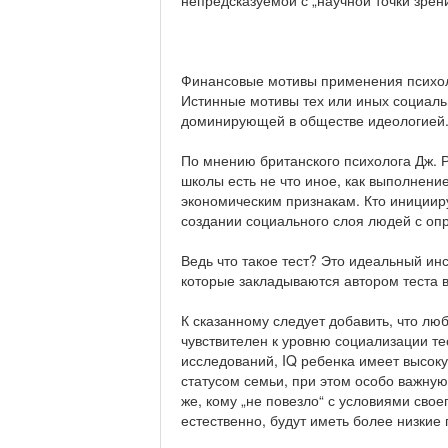
непредсказуемой с „научной точки зрени
Финансовые мотивы применения психоло
Истинные мотивы тех или иных социаль
доминирующей в обществе идеологией
По мнению британского психолога Дж. Р
школы есть не что иное, как выполнени
экономическим признакам. Кто иницииру
создании социального слоя людей с оп
Ведь что такое тест? Это идеальный и
которые закладываются автором теста в
К сказанному следует добавить, что лю
чувствителен к уровню социализации т
исследований, IQ ребенка имеет высо
статусом семьи, при этом особо важную
же, кому „не повезло“ с условиями свое
естественно, будут иметь более низкие 