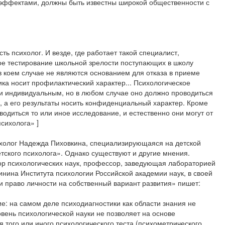
эффектами, должны быть известны широкой общественности с
ть психолог. И везде, где работает такой специалист,
ое тестирование школьной зрелости поступающих в школу
 в коем случае не являются основанием для отказа в приеме
ика носит профилактический характер... Психологическое
и индивидуальным, но в любом случае оно должно проводиться
й, а его результаты носить конфиденциальный характер. Кроме
водиться то или иное исследование, и естественно они могут от
психолога» ]
ихолог Надежда Пиховкина, специализирующаяся на детской
етского психолога». Однако существуют и другие мнения.
р психологических наук, профессор, заведующая лабораторией
инина Института психологии Российской академии наук, в своей
и право личности на собственный вариант развития» пишет:
е: на самом деле психодиагностики как области знания не
вень психологической науки не позволяет на основе
 того или иного психологического теста (психометрического