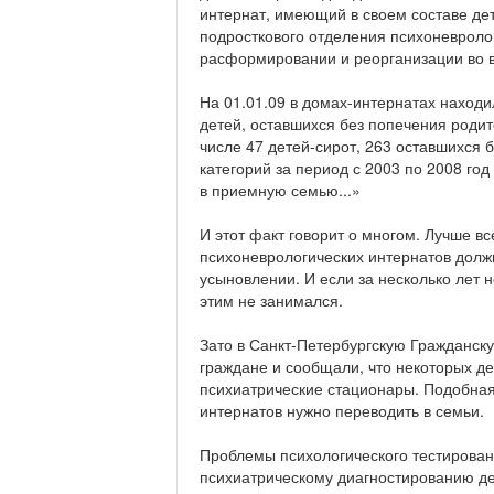
интернат, имеющий в своем составе дет
подросткового отделения психоневролог
расформировании и реорганизации во в
На 01.01.09 в домах-интернатах находи
детей, оставшихся без попечения родит
числе 47 детей-сирот, 263 оставшихся 
категорий за период с 2003 по 2008 го
в приемную семью...»
И этот факт говорит о многом. Лучше в
психоневрологических интернатов должн
усыновлении. И если за несколько лет н
этим не занимался.
Зато в Санкт-Петербургскую Гражданск
граждане и сообщали, что некоторых д
психиатрические стационары. Подобная
интернатов нужно переводить в семьи.
Проблемы психологического тестировани
психиатрическому диагностированию д