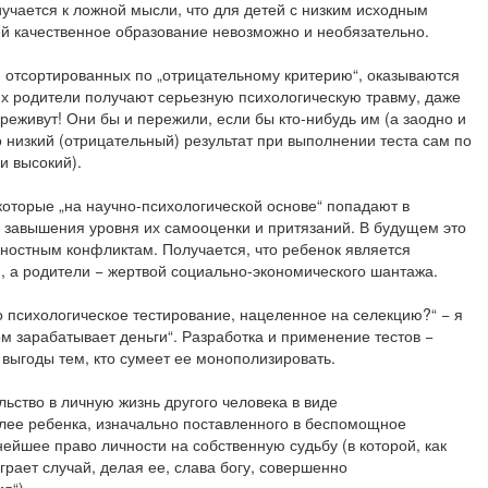
учается к ложной мысли, что для детей с низким исходным
й качественное образование невозможно и необязательно.
, отсортированных по „отрицательному критерию“, оказываются
их родители получают серьезную психологическую травму, даже
реживут! Они бы и пережили, если бы кто-нибудь им (а заодно и
о низкий (отрицательный) результат при выполнении теста сам по
 и высокий).
 которые „на научно-психологической основе“ попадают в
о завышения уровня их самооценки и притязаний. В будущем это
чностным конфликтам. Получается, что ребенок является
, а родители − жертвой социально-экономического шантажа.
 психологическое тестирование, нацеленное на селекцию?“ − я
том зарабатывает деньги“. Разработка и применение тестов −
выгоды тем, кто сумеет ее монополизировать.
льство в личную жизнь другого человека в виде
лее ребенка, изначально поставленного в беспомощное
йшее право личности на собственную судьбу (в которой, как
грает случай, делая ее, слава богу, совершенно