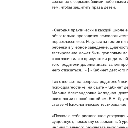
сознание с серьезнейшими побочными 
тем, чтобы защитить права детей.
«Сегодня практически в каждой школе ес
обязательно проводится психологическ
первоклассников. Результаты тестов ни
ребенка в учебное заведение. Диагност
тестирование может быть групповым ил
с согласия или в присутствии родителе
того, родители должны знать, зачем про
него отказаться...» [ «Кабинет детского 
Так отвечает на вопросы родителей пс
психодиагностике, на сайте «Кабинет д
Марина Александровна Холодная, докто
психологии способностей им. В.Н. Друж
статье «Психологическое тестирование 
«Позволю себе рискованное утверждени
существует, поскольку современный уро
индивидуального результата выполнения