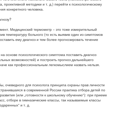
а, проективной методики и т. д.) перейти к психологическому
ния конкретного человека.
агнозу?
умент. Медицинский термометр − это тоже измерительный
рив температуру больного (то есть выявив один из симптомов
оставить ему диагноз и тем более прогнозировать течение
 на основе психологического симптома поставить диагноз
альных возможностей) и построить прогноз дальнейшего
иначе как профессиональным легкомыслием назвать нельзя.
ы, очевидного для психолога принципа охраны прав личности
странившаяся в современной России практика отбора детей по
развития (или „готовности к школьному обучению“): при приеме
асс, отборе в гимназические классы, так называемые классы
одаренных“ и т. д.