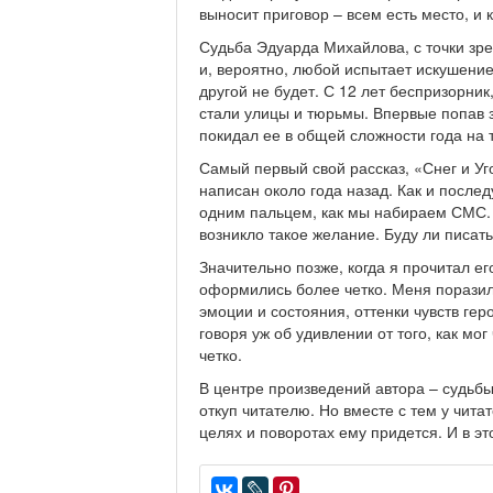
выносит приговор – всем есть место, и
Судьба Эдуарда Михайлова, с точки зр
и, вероятно, любой испытает искушение 
другой не будет. С 12 лет беспризорник
стали улицы и тюрьмы. Впервые попав з
покидал ее в общей сложности года на 
Самый первый свой рассказ, «Снег и У
написан около года назад. Как и посл
одним пальцем, как мы набираем СМС.
возникло такое желание. Буду ли писат
Значительно позже, когда я прочитал е
оформились более четко. Меня поразил
эмоции и состояния, оттенки чувств гер
говоря уж об удивлении от того, как мо
четко.
В центре произведений автора – судьбы
откуп читателю. Но вместе с тем у чита
целях и поворотах ему придется. И в э