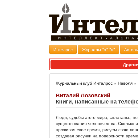
Интелрос
Журналы "а"-"я"
Авторы
Другие
Журнальный клуб Интелрос
»
Неволя
»
Виталий Лозовский
Книги, написанные на телеф
Люди, судьбы этого мира, сплетаясь, п
существования человечества. Сколько их
проживая свое время, рисуем свою лин
создавая рисунки на поверхности време