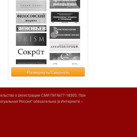
Развернуть/Свернуть
тельство о регистрации СМИ ПИ №77-18303. При
туальная Россия" обязательна (в Интернете –