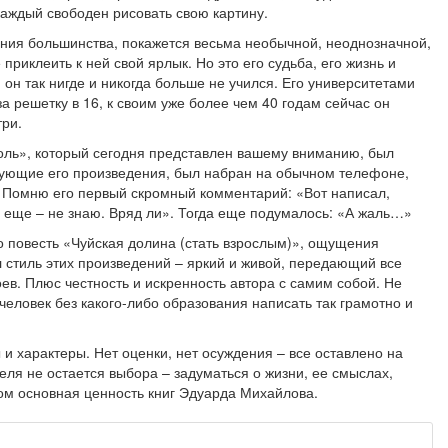
 каждый свободен рисовать свою картину.
ения большинства, покажется весьма необычной, неоднозначной,
приклеить к ней свой ярлык. Но это его судьба, его жизнь и
, он так нигде и никогда больше не учился. Его университетами
а решетку в 16, к своим уже более чем 40 годам сейчас он
три.
голь», который сегодня представлен вашему вниманию, был
едующие его произведения, был набран на обычном телефоне,
 Помню его первый скромный комментарий: «Вот написал,
ь еще – не знаю. Вряд ли». Тогда еще подумалось: «А жаль…»
го повесть «Чуйская долина (стать взрослым)», ощущения
 стиль этих произведений – яркий и живой, передающий все
оев. Плюс честность и искренность автора с самим собой. Не
г человек без какого-либо образования написать так грамотно и
 и характеры. Нет оценки, нет осуждения – все оставлено на
теля не остается выбора – задуматься о жизни, ее смыслах,
том основная ценность книг Эдуарда Михайлова.