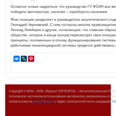
Остается только надеяться, что руководство ГУ ФСИН все же
победить жестокостью, насилие – перебороть насилием.
Мою позицию разделяет и руководитель аналитического отд
Геннадий Чернявский. С ним согласны многие правозащитни
Леонид Лемберик и другие, полагающие, что главным образо
общество, которое в конце концов пересмотрит свое отнош
принципы, положенные в основу функционирования системы 
работникам пенитенциарной системы придется действовать с
Copyright © 2004 -
2026. Журнал "ИНТЕЛРОС – Интеллектуальная Росси
полном или частичном использовании материалов, разрешенных к вос
гиперссылка на
www.intelros.ru
). Адрес электронной почты редакции:
int