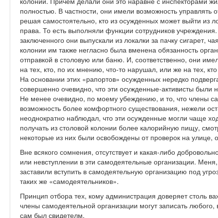
колонии. Причем делали они это наравне с инспекторами жи
полностью. В частности, они имели возможность управлять о
решая самостоятельно, кто из осужденных может выйти из лок
права. То есть выполняли функции сотрудников учреждения. 
заключенного они выпускали из локалки за пачку сигарет, ч
колонии им также негласно была вменена обязанность орга
отправкой в столовую или баню. И, соответственно, они име
на тех, кто, по их мнению, что-то нарушал, или же на тех, к
На основании этих «рапортов» осужденных нередко подверг
совершенно очевидно, что эти осужденные-активисты были
Не менее очевидно, по моему убеждению, и то, что члены 
возможность более комфортного существования, нежели ост
неоднократно наблюдал, что эти осужденные могли чаще ход
получать из столовой колонии более калорийную пищу, смот
некоторые из них были освобождены от проверок на улице, о
Вне всякого сомнения, отсутствует и какая-либо добровольн
или невступлении в эти самодеятельные организации. Меня,
заставили вступить в самодеятельную организацию под угро
таких же «самодеятельников».
Принцип отбора тех, кому администрация доверяет столь в
члены самодеятельной организации могут записать любого, в
сам был свидетелм.