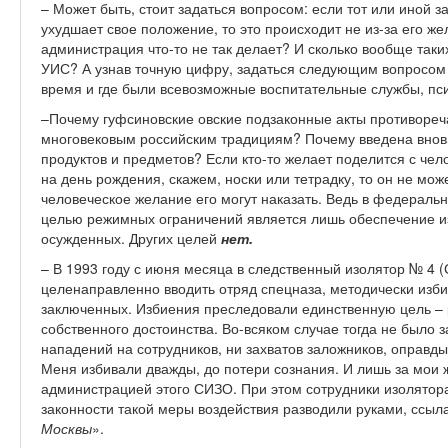
– Может быть, стоит задаться вопросом: если тот или иной
ухудшает свое положение, то это происходит не из-за его жел
администрация что-то не так делает? И сколько вообще так
УИС? А узнав точную цифру, задаться следующим вопросом –
время и где были всевозможные воспитательные службы, пс
–Почему гуфсиновские овские подзаконные акты противореча
многовековым российским традициям? Почему введена вновь
продуктов и предметов? Если кто-то желает поделится с чел
на день рождения, скажем, носки или тетрадку, то он не может
человеческое желание его могут наказать. Ведь в федеральн
целью режимных ограничений является лишь обеспечение и
осужденных. Других целей
нет.
– В 1993 году с июня месяца в следственный изолятор № 4 (
целенаправленно вводить отряд спецназа, методически изби
заключенных. Избиения преследовали единственную цель – 
собственного достоинства. Во-всяком случае тогда не было 
нападений на сотрудников, ни захватов заложников, оправ
Меня избивали дважды, до потери сознания. И лишь за мои
администрацией этого СИЗО. При этом сотрудники изолятора
законности такой меры воздействия разводили руками, ссылаяс
Москвы
».