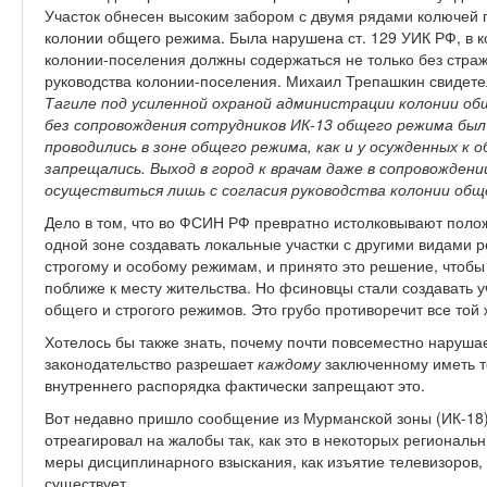
Участок обнесен высоким забором с двумя рядами колючей п
колонии общего режима. Была нарушена ст. 129 УИК РФ, в к
колонии-поселения должны содержаться не только без страж
руководства колонии-поселения. Михаил Трепашкин свидетел
Тагиле под усиленной охраной администрации колонии об
без сопровождения сотрудников ИК-13 общего режима был
проводились в зоне общего режима, как и у осужденных к 
запрещались. Выход в город к врачам даже в сопровожден
осуществиться лишь с согласия руководства колонии об
Дело в том, что во ФСИН РФ превратно истолковывают полож
одной зоне создавать локальные участки с другими видами р
строгому и особому режимам, и принято это решение, что
поближе к месту жительства. Но фсиновцы стали создавать у
общего и строгого режимов. Это грубо противоречит все той 
Хотелось бы также знать, почему почти повсеместно наруша
законодательство разрешает
каждому
заключенному иметь т
внутреннего распорядка фактически запрещают это.
Вот недавно пришло сообщение из Мурманской зоны (ИК-18)
отреагировал на жалобы так, как это в некоторых регионал
меры дисциплинарного взыскания, как изъятие телевизоров,
существует.