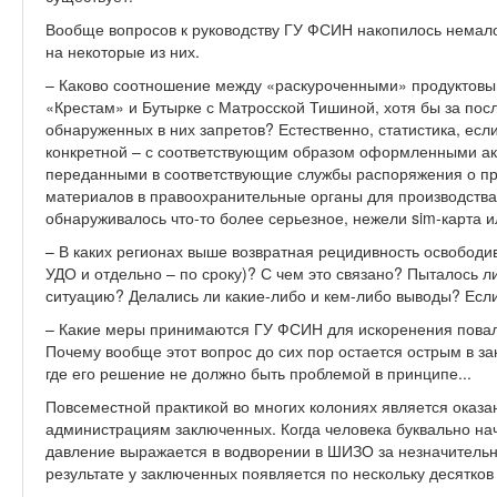
Вообще вопросов к руководству ГУ ФСИН накопилось немало.
на некоторые из них.
– Каково соотношение между «раскуроченными» продуктовы
«Крестам» и Бутырке с Матросской Тишиной, хотя бы за пос
обнаруженных в них запретов? Естественно, статистика, есл
конкретной – с соответствующим образом оформленными ак
переданными в соответствующие службы распоряжения о пр
материалов в правоохранительные органы для производства
обнаруживалось что-то более серьезное, нежели sim-карта и
– В каких регионах выше возвратная рецидивность освободи
УДО и отдельно – по сроку)? С чем это связано? Пыталось 
ситуацию? Делались ли какие-либо и кем-либо выводы? Если
– Какие меры принимаются ГУ ФСИН для искоренения пова
Почему вообще этот вопрос до сих пор остается острым в за
где его решение не должно быть проблемой в принципе...
Повсеместной практикой во многих колониях является оказа
администрациям заключенных. Когда человека буквально нач
давление выражается в водворении в ШИЗО за незначительны
результате у заключенных появляется по нескольку десятко