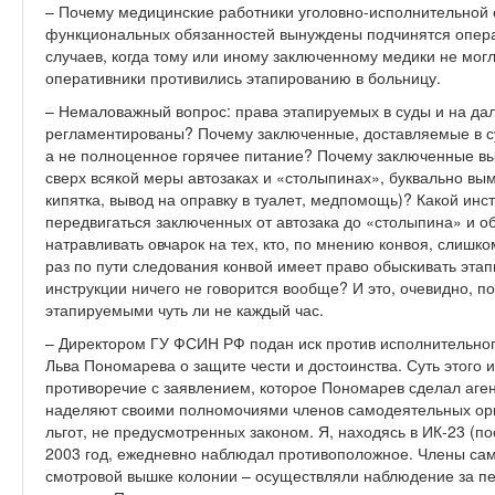
– Почему медицинские работники уголовно-исполнительной
функциональных обязанностей вынуждены подчинятся опер
случаев, когда тому или иному заключенному медики не мог
оперативники противились этапированию в больницу.
– Немаловажный вопрос: права этапируемых в суды и на да
регламентированы? Почему заключенные, доставляемые в су
а не полноценное горячее питание? Почему заключенные 
сверх всякой меры автозаках и «столыпинах», буквально вым
кипятка, вывод на оправку в туалет, медпомощь)? Какой инс
передвигаться заключенных от автозака до «столыпина» и об
натравливать овчарок на тех, кто, по мнению конвоя, слиш
раз по пути следования конвой имеет право обыскивать эта
инструкции ничего не говорится вообще? И это, очевидно, п
этапируемыми чуть ли не каждый час.
– Директором ГУ ФСИН РФ подан иск против исполнительног
Льва Пономарева о защите чести и достоинства. Суть этого иск
противоречие с заявлением, которое Пономарев сделал аген
наделяют своими полномочиями членов самодеятельных орг
льгот, не предусмотренных законом. Я, находясь в ИК-23 (по
2003 год, ежедневно наблюдал противоположное. Члены са
смотровой вышке колонии – осуществляли наблюдение за п