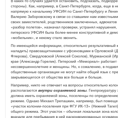
В каких-то случаях удается остановить, подсказать, подкорр
стороны). Как, например, в Санкт-Петербурге, когда, еще 
напрямую к начальнику УФСИН по Санкт-Петербургу и Ленин
Валерию Заборовскому в связи со ставшими нам известными
своих заместителей, родственников заключенных, адвокатов
«разбор полетов», назначал проверки, устранял нарушения,
питерского УФСИН была более-менее конструктивной и демо
«мобильник», и некому стало звонить.
По имеющейся информации, относительно результативный ко
наладить) правозащитниками с уфсиновцами в Орловской (Д
Флерова), Свердловской (Алексей Соколов), Мурманской (И
крае (Александр Горелик). Питерский «Мемориал» работает 
несовершеннолетние и женщины. Но, к сожалению, в подав
общественные организации не могут найти общий язык с пр
закрывающегося от общества все больше и больше.
Например, никто не отвечает на вопросы относительно коло
располагаются
внутри охраняемой зоны
.
Генпрокуратуру 
должна иметь охраняемой зоны, поселенцы по определению
режиме. Однако Михаил Трепашкин, например, был помещен
«участок колонии-поселения при ФГУ ИК-13» (Нижний Тагил
общего режима. Этот участок – обычная локальная зона ко
вначале для пребывания в ней расконвоированных осужденн