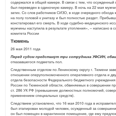
содержался в общей камере. В связи с тем, что осужденный 
был переведен в одиночную камеру. В ночь на 22 мая мужчи
затих. Со слов работников СИЗО, в ходе очередного обхода
на полу головой к унитазу и был полностью раздет. Прибыв
констатировал его смерть. В ходе судебно-медицинского исс
мужчины наступила в результате утопления», – написано в
комитета России
Тюмень
26 мая 2011 года
П
еред судом предстанут три сотрудника УФСИН, обв
отказавшегося подметать пол.
Следственным отделом по Ленинскому округу г. Тюмени зав
отношении оперуполномоченного оперативного отдела и дву
отдела безопасности Федерального бюджетного учреждени
России по Тюменской области, обвиняемых в совершении пре
ст. 286 УК РФ (превышение должностных полномочий, сове
применением специальных средств).
Следствием установлено, что 16 мая 2010 года в исправите
был этапирован молодой человек, осужденный за совершени
он был помещен в карантинное помещение, где ему предлож