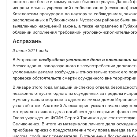
постельное белье и коммунально-бытовые услуги. Данный фа
исправительных учреждений необоснован­но (незаконно) вз
Кизеловским прокурором по надзору за соблюдением, закон
расположенных в Губахинском и Чусовском районах были вн
выявленных нарушений закона, а также направлено в Губахи
обязании исполнения требований уголовно-исполнительного
Астрахань
3 июня 2011 год
а
В Астрахани
возбуждено уголовное дело в отношении н
Александрина, заподозренного в злоупотреблении должнос
уголовными делами возбуждены относительно троих его под
проверка обстоятельств смерти осужденного вне территории
В январе этого года младший инспектор отдела безопаснос
незаконно отпустил одного из осужденных за пределы испра
мужчину нашли мертвым в одном из жилых домов Икрянинско
узнав об этом, Анатолий Александрин указал начальнику к
материалов личного дела погибшего для сокрытия факта нез
Глава учреждения ФСИН Сергей Троицков дал соответствую
Селивоненко. В итоге из материалов личного дела осужденн
приобщен приказ о предоставлении тому права выезда за п
числом, сообщают следователи. В отношении Доскалиева бы