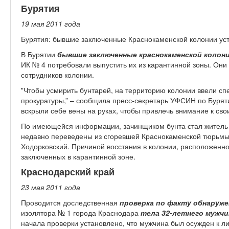
Бурятия
19 мая 2011 год
а
Бурятия: бывшие заключенные Краснокаменской колонии уст
В Бурятии
бывшие заключенные краснокаменской колон
ИК № 4 потребовали выпустить их из карантинной зоны. Они
сотрудников колонии.
"Чтобы усмирить бунтарей, на территорию колонии ввели сп
прокуратуры,” – сообщила пресс-секретарь УФСИН по Буря
вскрыли себе вены на руках, чтобы привлечь внимание к св
По имеющейся информации, зачинщиком бунта стал житель 
недавно переведены из сгоревшей Краснокаменской тюрьмы,
Ходорковский. Причиной восстания в колонии, расположенно
заключенных в карантинной зоне.
Краснодарский край
23 мая 2011 год
а
Проводится доследственная
проверка по факту обнаружен
изолятора № 1 города Краснодара
тела 32-летнего мужчи
начала проверки установлено, что мужчина был осужден к 