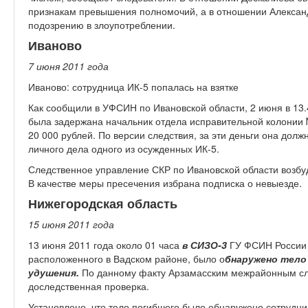
признакам превышения полномочий, а в отношении Александ
подозрению в злоупотреблении.
Иваново
7 июня 2011 год
а
Иваново: сотрудница ИК-5 попалась на взятке
Как сообщили в УФСИН по Ивановской области, 2 июня в 13.4
была задержана начальник отдела исправительной колонии 
20 000 рублей. По версии следствия, за эти деньги она дол
личного дела одного из осужденных ИК-5.
Следственное управление СКР по Ивановской области возбуди
В качестве меры пресечения избрана подписка о невыезде.
Нижегородская область
15 июня 2011 год
а
13 июня 2011 года около 01 часа
в СИЗО-3
ГУ ФСИН России 
расположенного в Вадском районе, было о
бнаружено тело
удушения.
По данному факту Арзамасским межрайонным сл
доследственная проверка.
Установлено, что тело погибшего было обнаружено сотрудн