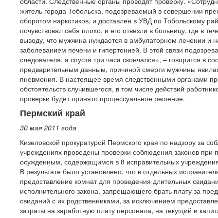
области. Следственные органы проводят проверку. «Сотруд
житель города Тобольска, подозреваемый в совершении пре
оборотом наркотиков, и доставлен в УВД по Тобольскому ра
почувствовал себя плохо, и его отвезли в больницу, где в те
выводу, что мужчина нуждается в амбулаторном лечении и н
заболеванием печени и гипертонией. В этой связи подозрев
следователя, а спустя три часа скончался», – говорится в 
предварительным данным, причиной смерти мужчины явила
пневмония. В настоящее время следственными органами пр
обстоятельств случившегося, в том числе действий работник
проверки будет принято процессуальное решение.
Пермский край
30 мая 2011 год
а
Кизеловской прокуратурой Пермского края по надзору за со
учреждениях проведены проверки соблюдения законов при 
осужденным, содержащимся в 8 исправительных уч­реждениях
В результате было установлено, что в отдельных исправител
предоставление комнат для проведения длительных свидани
исполнительного закона, запрещающего брать плату за пр
свиданий с их родственниками, за исключением предоставл
затраты на заработную плату персонала, на текущий и капи