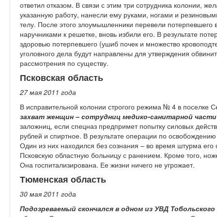
ответил отказом. В связи с этим три сотрудника колонии, же
указанную работу, нанесли ему руками, ногами и резиновым
телу. После этого злоумышленники перевели потерпевшего в
наручниками к решетке, вновь избили его. В результате пот
здоровью потерпевшего (ушиб почек и множество кровоподт
уголовного дела будут направлены для утверждения обвинит
рассмотрения по существу.
Псковская область
27 мая 2011 год
а
В исправительной колонии строгого режима № 4 в поселке С
захват женщин – сотрудниц медико-санитарной части
заложниц, если спецназ предпримет попытку силовых дейст
рублей и спиртное. В результате операции по освобождению
Один из них находился без сознания – во время штурма его
Псковскую областную больницу с ранением. Кроме того, нож
Она госпитализирована. Ее жизни ничего не угрожает.
Тюменская область
30 мая 2011 год
а
Подозреваемый скончался в одном из УВД Тобольского