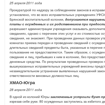
25 апреля 2011 год
а
Прокуратурой по надзору за соблюдением законов в исправ
установлено, что во всех исправительных учреждениях УФСИ
Брянской воспитательной колонии,
допускаются нарушен
платы с осужденных и их родственников при предост
разрешают администрации учреждения оказывать дополните
свиданиях, однако с перечнем этих услуг и их стоимостью 
свидания, не знакомят. При проведении данных проверок ут
комнатах приема передач и проведении свиданий с осужден
длительных свиданий предметы быта, указанные в перечне пл
пользование не предоставляются. Таким образом, с осужде
свидание и лиц, прибывших к ним в колонию, без предостав
денежные средства. По результатам проведенных проверок 
вышеуказанных исправительных учреждений внесены предст
незамедлительном устранении выявленных нарушений закон
ответственности виновных должностных лиц.
ХМАО-Югра
28 апреля 2011 год
а
В одной из колоний Югры
заключенные устроили бунт п
изрезав себе руки. 80 осужденных заступились за избитого 