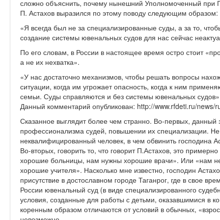
сложно объяснить, почему нынешний Уполномоченный при 
П. Астахов выразился по этому поводу следующим образом:
«Я всегда был не за специализированные суды, а за то, что
создание системы ювенальных судов для нас сейчас неактуал
По его словам, в России в настоящее время остро стоит «п
а не их нехватка».
«У нас достаточно механизмов, чтобы решать вопросы нахо
ситуации, когда им угрожает опасность, когда к ним примен
семьи. Суды справляются и без системы ювенальных судов»
Данный комментарий опубликован: http://www.rfdeti.ru/news/rub
Сказанное выглядит более чем странно. Во-первых, данный з
профессионализма судей, повышении их специализации. Не
неквалифицированный человек, в чем обвинить господина А
Во-вторых, говорить то, что говорит П.Астахов, это примерно
хорошие больницы, нам нужны хорошие врачи». Или «нам н
хорошие учителя». Насколько мне известно, господин Аста
присутствие в достославном городе Таганрог, где в свое вр
России ювенальный суд (в виде специализированного судебн
условия, созданные для работы с детьми, оказавшимися в ко
коренным образом отличаются от условий в обычных, «взрос
невозможно.