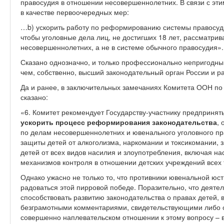
правосудия в отношении несовершеннолетних. В связи с эти
в качестве первоочередных мер:
…b) ускорить работу по реформированию системы правосуд
чтобы уголовные дела лиц, не достигших 18 лет, рассматри
несовершеннолетних, а не в системе обычного правосудия».
Сказано однозначно, и только профессионально непригодный
чем, собственно, высший законодательный орган России и р
Да и ранее, в заключительных замечаниях Комитета ООН по п
сказано:
«6. Комитет рекомендует Государству-участнику предпринят
ускорить процесс реформирования законодательства
,
по делам несовершеннолетних и ювенального уголовного пр
защиты детей от алкоголизма, наркомании и токсикомании, 
детей от всех видов насилия и злоупотребления, включая на
механизмов контроля в отношении детских учреждений всех 
Однако ужасно не только то, что противники ювенальной юст
радоваться этой пирровой победе. Поразительно, что деятел
способствовать развитию законодательства о правах детей,
безграмотными комментариями, свидетельствующими либо о
совершенно наплевательском отношении к этому вопросу – 