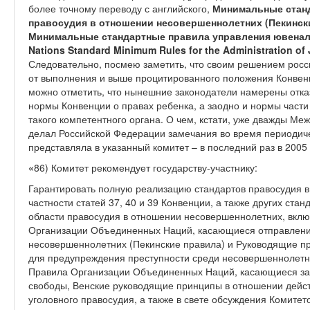
более точному переводу с английского,
Минимальные стан
правосудия в отношении несовершеннолетних (Пекинск
Минимальные стандартные правила управления ювена
Nations Standard Minimum Rules for the Administration of Ju
Следовательно, посмею заметить, что своим решением росс
от выполнения и выше процитированного положения Конвенц
можно отметить, что нынешние законодатели намерены отка
нормы Конвенции о правах ребенка, а заодно и нормы части 
такого компетентного органа. О чем, кстати, уже дважды М
делал Российской Федерации замечания во время периодиче
представляла в указанный комитет – в последний раз в 2005 
«
86) Комитет рекомендует государству-участнику:
Гарантировать полную реализацию стандартов правосудия 
частности статей 37, 40 и 39 Конвенции, а также других ст
области правосудия в отношении несовершеннолетних, вкл
Организации Объединенных Наций, касающиеся отправлени
несовершеннолетних (Пекинские правила) и Руководящие 
для предупреждения преступности среди несовершеннолетн
Правила Организации Объединенных Наций, касающиеся з
свободы, Венские руководящие принципы в отношении дейст
уголовного правосудия, а также в свете обсуждения Комите