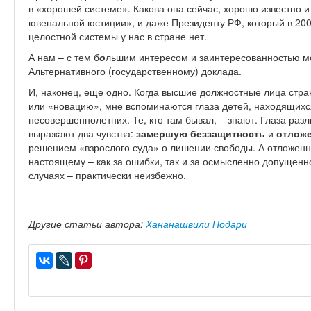
в «хорошей системе». Какова она сейчас, хорошо известно и
ювенальной юстиции», и даже Президенту РФ, который в 2008 
целостной системы у нас в стране нет.
А нам – с тем б
о
льшим интересом и заинтересованностью мо
Альтернативного (государственному) доклада.
И, наконец, еще одно. Когда высшие должностные лица стр
или «новацию», мне вспоминаются глаза детей, находящихс
несовершеннолетних. Те, кто там бывал, – знают. Глаза ра
выражают два чувства:
замершую беззащитность
и
отлож
решением «взрослого суда» о лишении свободы. А отложенн
настоящему – как за ошибки, так и за осмысленно допущенное
случаях – практически неизбежно.
Другие статьи автора:
Хананашвили Нодари