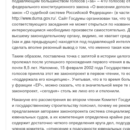
подавляющим большинством голосов («за» – 410 голосов) от
федерального конституционного закона «О внесении допол
закон «О судебной системе Российской Федерации» (в част
http://www.duma.gov.ru/. Сайт Госдумы организован так, что
соответствующего заседания не может открыться по названн
интересующимся необходимо произвести самостоятельно. 
высшему законодательному органу, видимо, не хватает средс
(как и два предыдущих) находятся под подавляющей интелл
сделать вполне резонный вывод о том, что именно такая ко
Таким образом, поставлена точка с запятой в истории целого
пролежал после успешного прохождения первого чтения в в
почти 8,5 лет. Напомню, 15 февраля 2002 года Государств
голосов приняла этот же законопроект в первом чтении, то ес
«поддержала его концепцию». Учитывая, что в то время боль
у фракции «ЕР», можно сказать, что в значительной мере те
законопроект, «сегодня» столь же лихо его и отклонили.
Накануне его рассмотрения во втором чтении Комитет Госду
и государственному строительству пояснил, почему не реко
предлагаемая авторами законопроекта система специализир
ювенальных судов, а их компетенция определена крайне ра
содержит достаточно четкого определения круга дел, подс
членов комитета, «отнесение к подсудности ювенальных судо