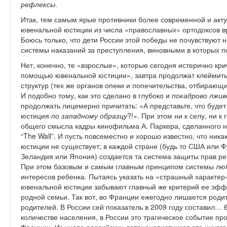
рефлексы
.
Итак, тем самым ярые противники более современной и акт
ювенальной юстиции из числа «православных» ортодоксов в
Боюсь только, что дети России этой победы не почувствуют н
системы наказаний за преступления, виновными в которых 
Нет, конечно, те «взрослые», которые сегодня истерично кр
помощью ювенальной юстиции», завтра продолжат клеймить
структур (тех же органов опеки и попечительства, отбирающ
И подобно тому, как это сделано в глубоко и
покадрово лжи
продолжать лицемерно причитать: «А представьте, что будет
юстиция
по западному образцу
?!». При этом ни к селу, ни 
общего смысла кадры кинофильма А. Паркера, сделанного на
“The Wall”. И пусть повсеместно и хорошо известно, что ника
юстиции не существует; в каждой стране (будь то США или 
Зеландия или Япония) создается та система защиты прав ре
При этом базовым и самым главным принципом системы люб
интересов ребенка. Пытаясь указать на «страшный характер
ювенальной юстиции забывают главный же критерий ее эффе
родной семьи. Так вот, во Франции ежегодно лишается роди
родителей. В России сей показатель в 2009 году составил… 
количестве населения, в России это трагическое событие пр