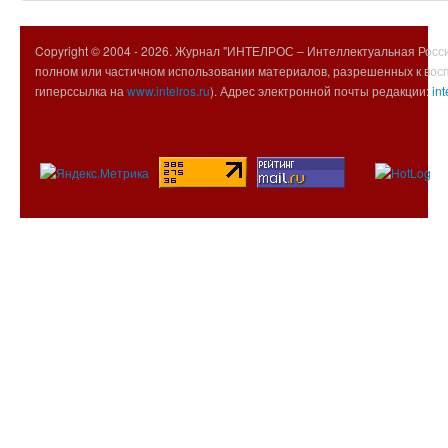
Copyright © 2004 -
2026. Журнал "ИНТЕЛРОС – Интеллектуальная Росси
полном или частичном использовании материалов, разрешенных к вос
гиперссылка на
www.intelros.ru
). Адрес электронной почты редакции:
int