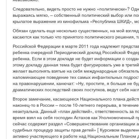
Следовательно, видеть просто не нужно «политически»? Одна
выражаясь мягко, – собственный политический выбор или по
крылатое выражение из кинофильма «Республика ШКИД», можн
Обязан сделать еще несколько существенных, на мой взгляд
касаются как только что принятого политического решения, т
Российской Федерации в марте 2011 года надлежит предста
ребенка очередной Периодический доклад Российской Феде
ребенка. Если в этом докладе не будет информации о созда
этому докладу данная тема будет фигурировать уже в третий 
желает выполнять взятые на себя международные обязательс
напоминающее поведение тех самых инфантильных подростк
на правонарушении, канючат: «Ну, простите, я больше не бу
драматических последствий своих поступков, ведут себя на
Второе замечание, касающееся Национального плана действ
наконец-то в России – после 10-летнего перерыва, в течени
неактуальна. Данный «план действий», ответственность за п
время взял на себя господин Астахов как Уполномоченный 
сейчас содержит раздел «Совершенствование организации 
судебных процедур защиты прав детей»
[ Курсивом выделен
активно участвующего в работе над Национальным Планом д