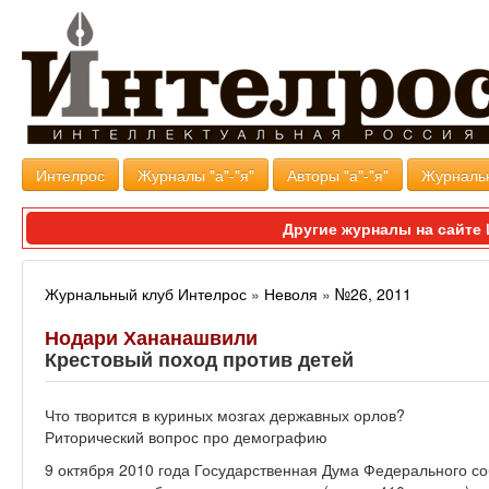
Интелрос
Журналы "а"-"я"
Авторы "а"-"я"
Журналь
Другие журналы на сайт
Журнальный клуб Интелрос
»
Неволя
»
№26, 2011
Нодари Хананашвили
Крестовый поход против детей
Что творится в куриных мозгах державных орлов?
Риторический вопрос про демографию
9 октября 2010 года Государственная Дума Федерального с