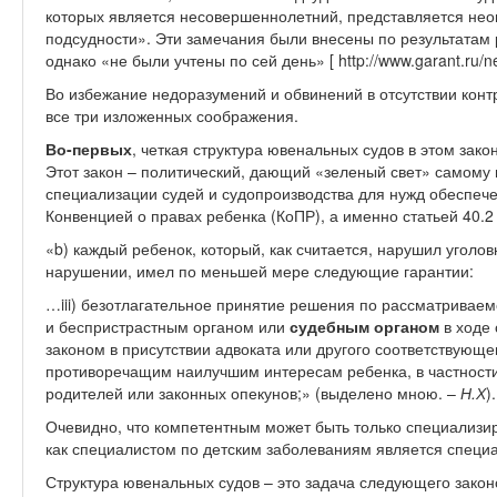
которых является несовершеннолетний, представляется н
подсудности». Эти замечания были внесены по результатам 
однако «не были учтены по сей день»
[ http://www.garant.ru/
Во избежание недоразумений и обвинений в отсутствии кон
все три изложенных соображения.
Во-первых
, четкая структура ювенальных судов в этом зак
Этот закон – политический, дающий «зеленый свет» самому
специализации судей и судопроизводства для нужд обеспечен
Конвенцией о правах ребенка (КоПР), а именно статьей 40.2 (b 
«b) каждый ребенок, который, как считается, нарушил уголов
нарушении, имел по меньшей мере следующие гарантии:
…iii) безотлагательное принятие решения по рассматривае
и беспристрастным органом или
судебным органом
в ходе 
законом в присутствии адвоката или другого соответствующег
противоречащим наилучшим интересам ребенка, в частности,
родителей или законных опекунов;» (выделено мною. –
Н.Х
).
Очевидно, что компетентным может быть только специализи
как специалистом по детским заболеваниям является специа
Структура ювенальных судов – это задача следующего закон