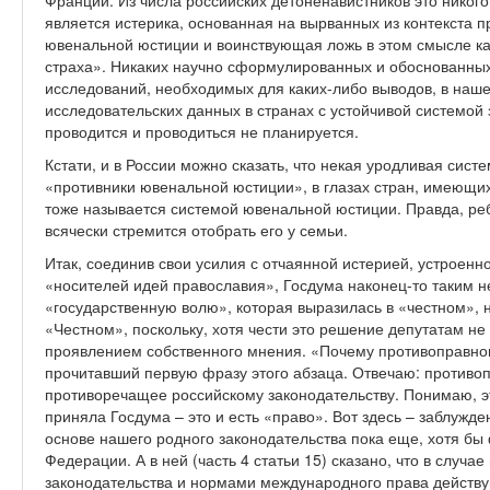
Франции. Из числа российских детоненавистников это никого
является истерика, основанная на вырванных из контекста 
ювенальной юстиции и воинствующая ложь в этом смысле как 
страха». Никаких научно сформулированных и обоснованных 
исследований, необходимых для каких-либо выводов, в наше
исследовательских данных в странах с устойчивой системой
проводится и проводиться не планируется.
Кстати, и в России можно сказать, что некая уродливая систе
«противники ювенальной юстиции», в глазах стран, имеющи
тоже называется системой ювенальной юстиции. Правда, реб
всячески стремится отобрать его у семьи.
Итак, соединив свои усилия с отчаянной истерией, устроен
«носителей идей православия», Госдума наконец-то таким 
«государственную волю», которая выразилась в «честном», 
«Честном», поскольку, хотя чести это решение депутатам н
проявлением собственного мнения. «Почему противоправном
прочитавший первую фразу этого абзаца. Отвечаю: противо
противоречащее российскому законодательству. Понимаю, эт
приняла Госдума – это и есть «право». Вот здесь – заблужд
основе нашего родного законодательства пока еще, хотя бы
Федерации. А в ней (часть 4 статьи 15) сказано, что в случ
законодательства и нормами международного права действу