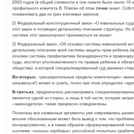
2003 годов (в общей сложности в том пакете было около 10 
профильного комитета В. Плигин об этом
точно
знает. Собст
поименовать два из трех ключевых законов:
2) Федеральный конституционный закон «О ювенальных судах
этот закон и посвящен детальному описанию структуры. Но 
системе этот законопроект приниматься не может.
3) Федеральный закон «Об основах системы ювенальной юсти
детальному описанию всей системы защиты прав ребенка (
основах системы профилактики безнадзорности и правонару
суды, институт уполномоченного по правам ребенка и обяз
общества), в которой специализированный суд занимал сте
Во-вторых
, «расширительные пределы компетенции» закон
называться!) может и сузить, точно при этом определяя «кр
В-третьих
, предлагалось рассматривать специализированны
является одной из сторон, а лишь в той части, которая затр
«законодатели» также прекрасно осведомлены.
Поскольку все названные аргументы уже озвучивались ранее
вполне обоснованным может быть вывод о том, что проблем
контраргументах, а в таким образом сформулированной пол
системе «низших хордовых» российской политики сраба