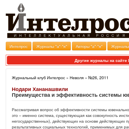
Интелрос
Журналы "а"-"я"
Авторы "а"-"я"
Журналь
Другие журналы на сайт
Журнальный клуб Интелрос
»
Неволя
»
№26, 2011
Нодари Хананашвили
Преимущества и эффективность системы ю
Рассматривая вопрос об эффективности системы ювенальной
это – именно система, существующая как совокупность инсти
негосударственных), действующих на основе действующих 
результативных социальных технологий, применимых для р