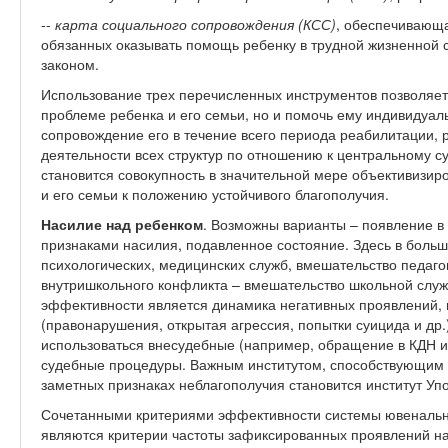
--
карта социального сопровождения (КСС)
, обеспечивающа
обязанных оказывать помощь ребенку в трудной жизненной 
законом.
Использование трех перечисленных инструментов позволяет 
проблеме ребенка и его семьи, но и помочь ему индивидуал
сопровождение его в течение всего периода реабилитации,
деятельности всех структур по отношению к центральному су
становится совокупность в значительной мере объективизи
и его семьи к положению устойчивого благополучия.
Насилие над ребенком
. Возможны варианты – появление в
признаками насилия, подавленное состояние. Здесь в боль
психологических, медицинских служб, вмешательство педаго
внутришкольного конфликта – вмешательство школьной слу
эффективности является динамика негативных проявлений, 
(правонарушения, открытая агрессия, попытки суицида и др.
использоваться внесудебные (например, обращение в КДН 
судебные процедуры. Важным институтом, способствующим
заметных признаках неблагополучия становится институт Уп
Сочетанными критериями эффективности системы ювенально
являются критерии частоты зафиксированных проявлений на