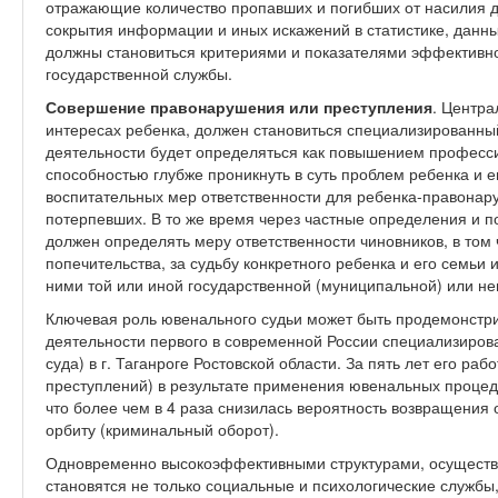
отражающие количество пропавших и погибших от насилия д
сокрытия информации и иных искажений в статистике, данны
должны становиться критериями и показателями эффективно
государственной службы.
Совершение правонарушения или преступления
. Центр
интересах ребенка, должен становиться специализированны
деятельности будет определяться как повышением професси
способностью глубже проникнуть в суть проблем ребенка и 
воспитательных мер ответственности для ребенка-правонар
потерпевших. В то же время через частные определения и 
должен определять меру ответственности чиновников, в том
попечительства, за судьбу конкретного ребенка и его семьи
ними той или иной государственной (муниципальной) или н
Ключевая роль ювенального судьи может быть продемонстрир
деятельности первого в современной России специализиров
суда) в г. Таганроге Ростовской области. За пять лет его ра
преступлений) в результате применения ювенальных процедур
что более чем в 4 раза снизилась вероятность возвращения
орбиту (криминальный оборот).
Одновременно высокоэффективными структурами, осуществл
становятся не только социальные и психологические служб