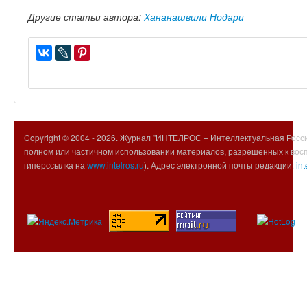
Другие статьи автора:
Хананашвили Нодари
Copyright © 2004 -
2026. Журнал "ИНТЕЛРОС – Интеллектуальная Росси
полном или частичном использовании материалов, разрешенных к вос
гиперссылка на
www.intelros.ru
). Адрес электронной почты редакции:
int