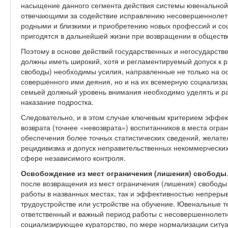
насыщение данного сегмента действия системы ювенально
отвечающими за содействие исправлению несовершеннолетн
родными и близкими и приобретению новых профессий и со
пригодятся в дальнейшей жизни при возвращении в обществ
Поэтому в основе действий государственных и негосударств
должны иметь широкий, хотя и регламентируемый допуск к 
свободы) необходимы усилия, направленные не только на 
совершенного ими деяния, но и на их всемерную социализац
семьей должный уровень внимания необходимо уделять и р
наказание подростка.
Следовательно, и в этом случае ключевым критерием эффек
возврата (точнее «невозврата») воспитанников в места огра
обеспечения более точных статистических сведений, желат
рецидивизма и допуск неправительственных некоммерческих
сфере независимого контроля.
Освобождение из мест ограничения (лишения) свободы
после возвращения из мест ограничения (лишения) свободы
работы в названных местах, так и эффективностью непреры
трудоустройстве или устройстве на обучение. Ювенальные т
ответственный и важный период работы с несовершеннолетн
социализирующее кураторство, по мере нормализации ситуа