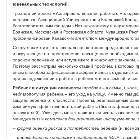
ювенальных технологий
.
Трехлетний проект «Усовершенствование работы с молодежь
реализован Ассоциацией Университетов и Колледжей Канады
благотворительным фондом «Нет алкоголизму и наркомании»
Брянская, Московская и Ростовская области, Чувашская Респ
профинансирован Канадским агентством международного раз
Следует заметить, что ювенальная юстиция представляет со
и окружающее его пространство, насыщенное необходимыми
опасном положении или вступившего в конфликт с законом, 
Поэтому рассмотрим несколько стадий проблем, в которых п
иным способом зафиксирована эффективность отдельных э
при их подключении к работе с ребенком и его семьей, и си
Ребенок в ситуации опасности
(проблемы в семье, школе, 
неблагополучия ребенка – его уход на улицу. Именно там д
защиты ребенка от опасности. Проекты, реализованные ра
измеримую эффективность такой работы (было зафиксиров
показателей). Уже здесь может начинаться использование по
менеджмент) и
комплекса документарных инструментов, 
--
форма оценки рисков и потребностей
ребенка (и, возмож
--
индивидуальная программа реабилитации (ИПР)
, разраб