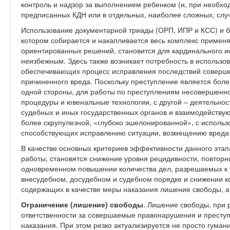
контроль и надзор за выполнением ребенком (и, при необход
предписанных КДН или в отдельных, наиболее сложных, слу
Использование документарной триады (ОРП, ИПР и КСС) и б
котором собирается и накапливается весь комплекс примен
ориентированных решений, становится для кардинального и
неизбежным. Здесь также возникает потребность в использо
обеспечивающих процесс исправления последствий соверш
причиненного вреда. Поскольку преступление является бол
одной стороны, для работы по преступлениям несовершенно
процедуры и ювенальные технологии, с другой – деятельнос
судебных и иных государственных органов и взаимодейству
более скрупулезной, «глубоко эшелонированной», с исполь
способствующих исправлению ситуации, возмещению вреда
В качестве основных критериев эффективности данного этап
работы, становятся снижение уровня рецидивности, повтор
одновременном повышении количества дел, разрешаемых к 
внесудебном, досудебном и судебном порядке и снижении к
содержащих в качестве меры наказания лишение свободы, а 
Ограничение (лишение) свободы
. Лишение свободы, при
ответственности за совершаемые правонарушения и престу
наказания. При этом резко актуализируется не просто гуман