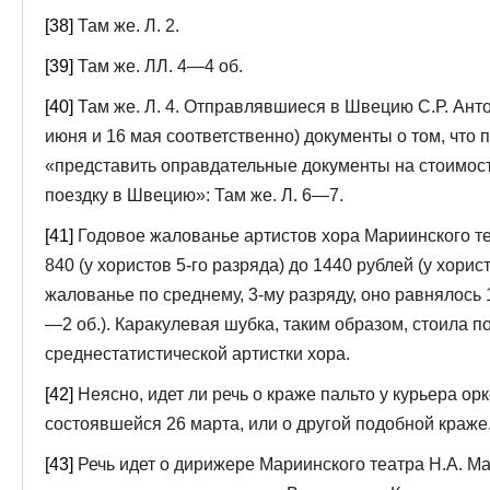
[38]
Там же. Л. 2.
[39]
Там же. ЛЛ. 4—4 об.
[40]
Там же. Л. 4. Отправлявшиеся в Швецию С.Р. Анто
июня и 16 мая соответст­венно) документы о том, что
«представить оправдательные документы на стоимост
поездку в Швецию»: Там же. Л. 6—7.
[41]
Годовое жалованье артистов хора Мариинского те
840 (у хористов 5-го раз­ряда) до 1440 рублей (у хорист
жалованье по среднему, 3-му разряду, оно равня­лось 1
—2 об.). Ка­ракулевая шубка, таким образом, стоила п
среднестатистической артистки хора.
[42]
Неясно, идет ли речь о краже пальто у курьера ор
состоявшейся 26 марта, или о другой подобной краже
[43]
Речь идет о дирижере Мариинского театра Н.А. Ма