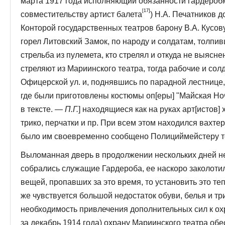
марта 1917 года исполняющий обязанности гардеробм
[17]
совместительству артист балета
) Н.А. Печатников
Конторой государственных театров барону В.А. Кусов
горел Литовский Замок, по народу и солдатам, толпи
стрельба из пулемета, кто стрелял и откуда не выяснен
стреляют из Мариинского театра, тогда рабочие и сол
Офицерской ул. и, поднявшись по парад­ной лестнице
где были приготовле­ны костюмы оп[еры] "Майская Ноч
в тексте. —
П.Г.
] находящиеся как на руках арт[истов] х
трико, перчатки и пр. При всем этом находился вахте
было им своевременно сообщено Полициймейстеру т
Выломанная дверь в продолжении нескольких дней не
собрались служащие Гардероба, ее наскоро заколотил
вещей, пропавших за это время, то установить это те
же чувствуется большой недо­статок обуви, белья и тр
необходимость привлечения дополнительных сил к ох
за декабрь 1914 года) охрану Мариинского театра об