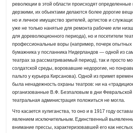
революции в этой области происходят определенные 
дерзкими, их объектами делаются более доро­гие вещи
но и личное имущество зри­телей, артистов и служащ
уже не только нанятые для ремонта рабочие или низ
для дореволюционного периода), но и посетители теа
профессиональные воры (например, почерк опытных 
бумажника у посланника Нидерландов — одной из са
театрах за рассматриваемый пе­риод), так и просто м
солдатской среды, во­ровавшие недорогие, но понра
пальто у курьера Кирсанова). Одной из примет време
была ненадежность охраны театров: ни на «традицион
организованные В.Ф. Безпаловым в дни Февральской
театральная администрация положиться не могла.
Что касается хулиганства, то оно и в 1917 году остава
явлением исключительным. Единственный выявленны
внимание прессы, характеризовавшей его как не­слых