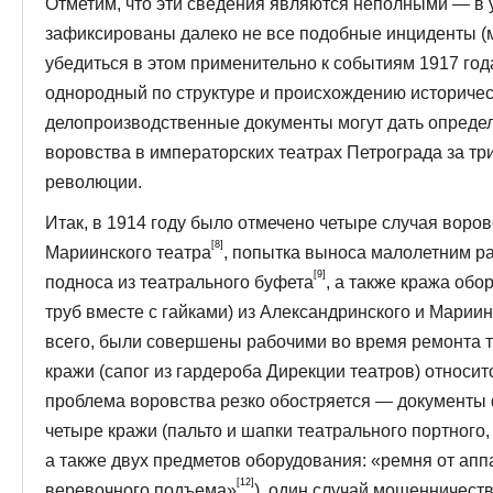
Отметим, что эти сведения являются неполными — в 
зафиксированы далеко не все подобные инциденты (
убедиться в этом применительно к собы­тиям 1917 год
однородный по структуре и происхождению историчес
делопроизводственные документы могут дать опреде
воровства в императорских театрах Петрограда за т
революции.
Итак, в 1914 году было отмечено четыре случая воров
[8]
Мариинского театра
, попытка выноса малолетним р
[9]
подноса из театрального буфета
, а также кража обо
труб вместе с гайками) из Александринского и Мариин
всего, были со­вершены рабочими во время ремонта 
кражи (сапог из гардероба Дирекции театров) относитс
проблема воровства резко обостряется — документы
четыре кражи (пальто и шапки театрального порт­ного
а также двух предметов оборудо­вания: «ремня от апп
[12]
веревочного подъема»
), один случай мошенничеств