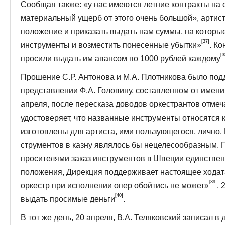
Сообщая также: «у нас имеются летние контракты на 
материальный ущерб от этого очень большой», артист
положение и приказать выдать нам суммы, на которы
[37]
инструменты и возместить понесенные убытки»
. Ко
[3
просили выдать им авансом по 1000 рублей каждому
Прошение С.Р. Антонова и М.А. Плотникова было под
представлении Ф.А. Головину, составленном от имени
апреля, после пересказа доводов оркестран­тов отме
удостоверяет, что названные инструменты относятся 
изготовлены для артиста, ими пользующегося, лично.
струментов в казну являлось бы нецелесообразным.
просителями заказ инструментов в Швеции единстве
положения, Дирекция поддерживает настоящее ходатай
[39]
оркестр при исполнении опер обойтись не может»
. 
[40]
выдать просимые деньги
.
В тот же день, 20 апреля, В.А. Теляковский записал в