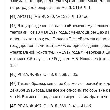
занимал пост председателя «Временного Комитета по
петроградской оперы»: Там же. Д. 5119. Л. 1.
[44]
АРО ГЦТМБ. Ф. 280. № 1325. Л. 107 об.
[45]
Это учреждение, согласно «Временному положен
театрами» от 13 мая 1917 го­да, сменило Дирекцию и 
ственных театров; см.: Гордеев П.Н. «Временное по
государственными театрами»: история соз­дания, ред
«театральной консти­туции» 1917 года // Революция 1
взгляды. Сб. научн. ст. / Ред. кол.: А.Б. Николаев (отв. р
156.
[46]
РГИА. Ф. 497. Оп. 8. Д. 369. Л. 35.
[47]
Таким образом, хищение бра могло произойти и д
декабря 1916 года. Мы все же относим это событие к в
что И. Васильев продавал похищенные им бра в течен
[48]
РГИА. Ф. 497. Оп. 8. Д. 369. Л. 41—41 об.