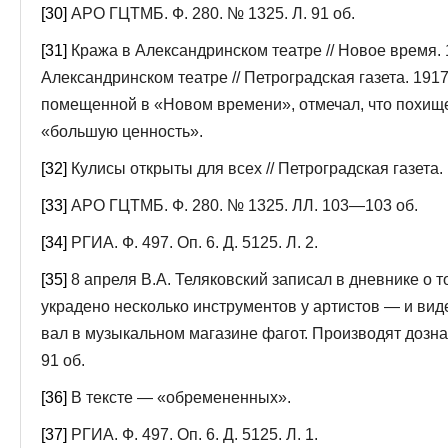
[30]
АРО ГЦТМБ. Ф. 280. № 1325. Л. 91 об.
[31]
Кража в Александринском театре // Новое время. 
Александринском театре // Петроград­ская газета. 1917
помещенной в «Новом времени», отмечал, что похи
«большую ценность».
[32]
Кулисы открыты для всех // Петроградская газета. 
[33]
АРО ГЦТМБ. Ф. 280. № 1325. ЛЛ. 103—103 об.
[34]
РГИА. Ф. 497. Оп. 6. Д. 5125. Л. 2.
[35]
8 апреля В.А. Теляковский записал в дневнике о т
украдено несколько инструментов у артистов — и видел
вал в музыкальном магазине фагот. Производят дозна
91 об.
[36]
В тексте — «обремененных».
[37]
РГИА. Ф. 497. Оп. 6. Д. 5125. Л. 1.