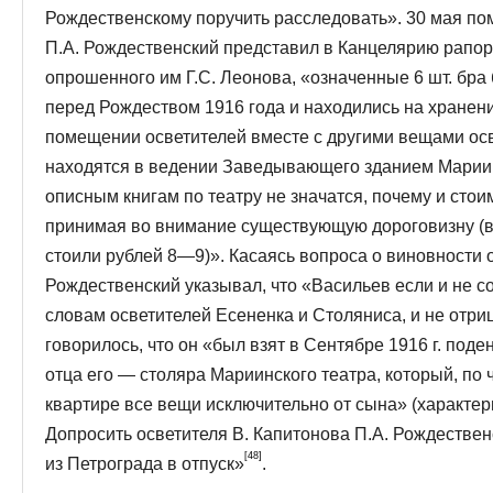
Рождественскому поручить расследовать». 30 мая п
П.А. Рождественский предста­вил в Канцелярию рапорт
опрошенного им Г.С. Леонова, «означенные 6 шт. бра б
перед Рождеством 1916 года и находились на хранени
помещении осветителей вместе с другими вещами осв
находятся в ведении Заведывающего зда­нием Мариин
описным книгам по театру не значатся, почему и стои
принимая во внимание существующую дороговизну (вес 
стоили рублей 8—9)». Касаясь вопроса о виновности 
Рождественский указывал, что «Васильев если и не со
словам осветителей Есененка и Столяниса, и не отри
говорилось, что он «был взят в Сен­тябре 1916 г. под
отца его — столяра Мариинского театра, который, по
квартире все вещи исключительно от сына» (характери
Допросить осветителя В. Капитонова П.А. Рождествен
[48]
из Петрограда в отпуск»
.