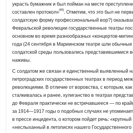
украсть бумажник и был пойман на месте преступле
[65]
составлен протокол»
. Отметим, что это был не перв
солдатскую форму профессиональный вор?) оказывал
Февральской революции госу­дарственные театры пос
основном во время разнообразных «концертов-митинг
года (24 сентября в Мариинском театре шли обычные
солдатской среды пользовались представившимися в
наживы.
С солдатом же связан и единственный выявленный на
петроградских государственных театрах в период ме
революциями. В отличие от воровства, с которым, как 
сталкивалась и ранее, хулиганство в театрах пред­ст
до Февраля практически не встре­чавшееся — по кра
за 1914—1917 годы о подобных случаях не упоминае
в прессе инцидента, о котором пойдет речь: «крупный
«неслыханный в летописях нашего Государственного 