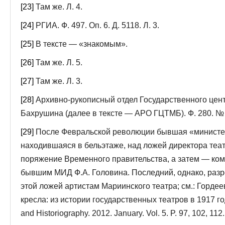
[23]
Там же. Л. 4.
[24]
PГИА. Ф. 497. Оп. 6. Д. 5118. Л. 3.
[25]
В тексте — «знакомым».
[26]
Там же. Л. 5.
[27]
Там же. Л. 3.
[28]
Архивно-рукописный отдел Государственного центр
Бахрушина (далее в тек­сте — АРО ГЦТМБ). Ф. 280. № 1
[29]
После Февральской революции бывшая «министер
находившаяся в бельэтаже, над ложей директора теат
поряжение Временного правительства, а затем — ко
бывшим МИД Ф.А. Голо­вина. Последний, однако, разр
этой ложей артистам Мариинского театра; см.: Гордее
кресла: из истории государственных театров в 1917 году
and Historiography. 2012. January. Vol. 5. P. 97, 102, 112.