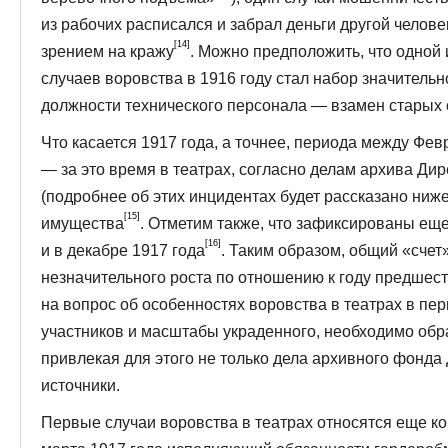
из рабочих расписался и забрал деньги другой челове
[14]
зрением на кражу
. Можно предположить, что одной 
случаев воровства в 1916 году стал набор значительн
должности технического персонала — взамен ста­рых 
Что касается 1917 года, а точнее, периода между Фе
— за это время в театрах, согласно делам архива Дир
(подробнее об этих инцидентах будет рассказано ниже
[15]
имущества
. Отметим также, что зафиксиро­ваны ещ
[16]
и в декабре 1917 года
. Таким образом, общий «счет
незначительного роста по отношению к году предшест
на вопрос об особенностях воровства в театрах в пер
участников и масштабы украденного, необходимо обра
привлекая для этого не только дела архивного фонда 
источники.
Первые случаи воровства в театрах относятся еще ко