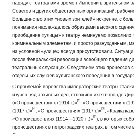
наряду с театралами времен Империи в зри­тельном 
Советов и других общественных организаций, рабочие
Большинство этих «новых зрителей» искренне, с больш
понимания наслаждалось образцами высокого сцениче
приобщение «улицы» к театру неминуемо позволило пр
криминальным элементам, и просто разнуз­данным, 
на условной «улице» всегда присутствовали. Ситуац
после Фев­ральской революции всеобщего падения ди
театральных служащих. Следствием этих процессов ст
отдельных случаев хулиганского поведения в государс
С проблемой воровства императорские театры сталки
изучен ряд архивных дел, отложившихся в фонде Ди­
[2]
(«О происшествиях (1914 г.)»
, «О происшествиях (19
[4]
[5]
(1917 г.)»
, «О про­исшествиях (1917 г.)»
, «Кража каз
[7]
«О происшествиях (1914—1920 гг.)»
), в которых со
происшествиях в петроградских театрах, в том числе