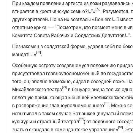
При каждом появлении артиста из ложи раздавались кр
[77]
втирается в крестьянскую семью?!.."»
. Разумеется,
других зрителей. Но на их возгласы «Вон его!.. Вывест
ответные крики: — "Посмотрим, кто посмеет меня выв
Комитета Совета Ра­бочих и Солдатских Депутатов!..".
Незнакомец в солдатской форме, ударяя себя по боков
[78]
мандат!.."»
.
Особенную остроту создавшемуся положению придавал
присутствовал главноуполномоченный по государстве
того, он, вполне возможно, сидел в соседней ложе. На
[79]
Михайловского театра
в бенуаре видна только одна
вплотную примыкающая к бывшей «ве­ликокняжеской
[81]
в распоряжение главноуполномоченного
. Можно се
испытывал в таком случае Батюшков (внучатый плем
[82]
культуры и страстный театрал
) от подобного соседс
[83]
знать о скандале в комендантское управление»
. Эт