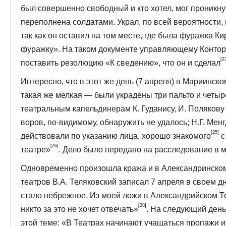
был совершенно свободный и кто хотел, мог проникнут
переполнена солдатами. Украл, по всей вероятности,
так как он оставил на том месте, где была фуражка К
фуражку». На таком документе управляющему Конторо
[2
поставить резолюцию «К сведению», что он и сделал
Интересно, что в этот же день (7 апреля) в Мариинск
такая же мелкая — были украдены три пальто и четы
театральным капельдинерам К. Гуданису, И. Поля­кову 
воров, по-видимому, обнаружить не удалось; Н.Г. Мен
[25]
действовали по ука­занию лица, хорошо знакомого
с
[26]
театре»
. Дело было передано на расследование в 
Одновременно произошла кража и в Александринском 
театров В.А. Теляковский записал 7 апреля в своем д
стало небрежное. Из моей ложи в Алексан­дрийском Т
[28]
никто за это не хочет отвечать»
. На следующий день
этой теме: «В Театрах начинают учащаться пропажи и