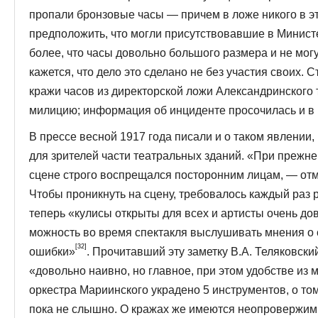
пропали бронзовые часы — причем в ложе никого в э
предположить, что могли присутствовавшие в Министе
более, что часы довольно большого размера и не мог
кажется, что дело это сделано не без участия своих.
кражи часов из директорской ложи Александринского 
милицию; инфор­мация об инциденте просочилась и в 
В прессе весной 1917 года писали и о таком явлении,
для зрителей части театральных зданий. «При прежне
сцене строго воспрещался посторонним лицам, — отме
Чтобы проникнуть на сцену, требовалось каждый раз
теперь «ку­лисы открыты для всех и артисты очень дов
можность во время спектакля выслушивать мнения о с
[32]
ошибки»
. Прочитавший эту заметку В.А. Теляковски
«довольно наивно, но главное, при этом удобстве из 
оркестра Мариинского украдено 5 инстру­ментов, о то
пока не слышно. О кражах же имеются неопровержим