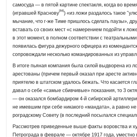
самосуда — в пятой картине спектакля, когда во врем
[84]
(игравшей Краснову
) «из ложи раздалось та­кое "у
мычание, что г-же Тиме пришлось сде­лать паузы», др
вставать со своих мест «с намерением подойти к ло
в этот мо­мент, в полном соответствии с театральным
появилась фигура дежурного офицера из комендантс
сопровождали несколько командированных из управл
В итоге пьяная компания была силой выдворена из ло
арестованы (причем первый оказал при аресте активн
приятелю в штатском удалось бежать. Что каса­ется гл
давал о себе «самые сбивчивые» показания, то 3 окт
— он оказался бом­бардиром 4-й сибирской артилле
не имевшим при себе никакого «мандата», а равно н
роградскому Совету (в последний посылался специал
Рассмотрев приведенные выше факты воровства и хул
Петрограда в феврале — октябре 1917 года, уместно 