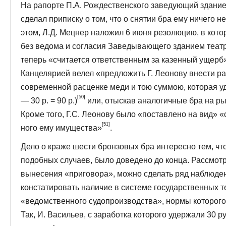
На рапорте П.А. Рождественского заведующий зданием
сделал приписку о том, что о снятии бра ему ничего н
этом, Л.Д. Мецнер наложил 6 июня резо­люцию, в котор
без ведома и согласия Заведывающего зданием театра
теперь «считается ответственным за казенный ущерб
Канцелярией велел «предложить Г. Леонову внести ра
современной расценке меди и тою суммою, кото­рая у
[50]
— 30 р. = 90 р.)
или, отыскав аналогичные бра на ры
Кроме того, Г.С. Леонову было «поставлено на вид» 
[51]
ного ему имущества»
.
Дело о краже шести бронзовых бра интересно тем, что
подобных случаев, было доведено до конца. Рассмот
вынесения «приговора», можно сделать ряд на­блюден
констатировать наличие в системе государст­венных 
«ведомственного судопроизводства», нормы которого 
Так, И. Васильев, с заработка которого удержали 30 р