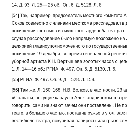
14. Д. 93. Л. 25— 25 об.; Оп. 6. Д. 5128. Л. 8.
[54]
Так, например, председатель местного комитета А
Соков совместно с членами месткома расследовал в д
похищении костюмов из мужского гардероба театра в п
случае расследование было напрямую возложено на 
целярией главноуполномоченного по государственным
похищении 19 декабря, во время генеральной репети
уборной артиста К.Н. Вертышева золотых часов с цепоч
1. Л. 14—16 об.; РГИА. Ф. 497. Оп. 6. Д. 5130. Л. 6.
[55]
РГИА. Ф. 497. Оп. 9. Д. 1528. Л. 158.
[56]
Там же. Л. 160, 168. Н.В. Волков, в частности, 23 
«Солдаты, несущие караул в Александринском театре
говорить, сами не знают, зачем они поставлены. Не 
театр, а большею частью, поставив ружье в угол, вал
вести­бюле театра, покуривая папиросы или грызя сем