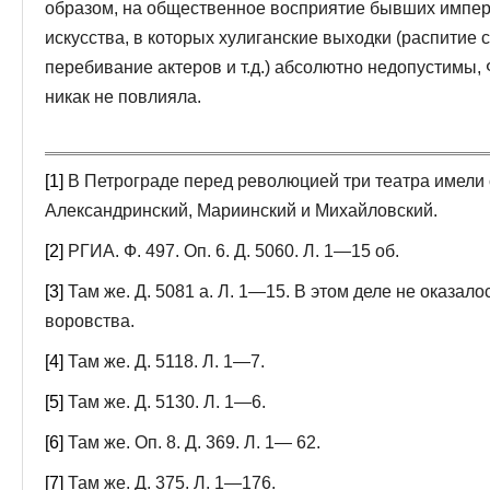
образом, на общественное восприятие бывших импер
искусства, в которых хулиган­ские выходки (распитие
перебива­ние актеров и т.д.) абсолютно недопустимы
никак не повлияла.
[1]
В Петрограде перед революцией три театра имели 
Александринский, Мариинский и Ми­хайловский.
[2]
РГИА. Ф. 497. Оп. 6. Д. 5060. Л. 1—15 об.
[3]
Там же. Д. 5081 а. Л. 1—15. В этом деле не оказало
воровства.
[4]
Там же. Д. 5118. Л. 1—7.
[5]
Там же. Д. 5130. Л. 1—6.
[6]
Там же. Оп. 8. Д. 369. Л. 1— 62.
[7]
Там же. Д. 375. Л. 1—176.