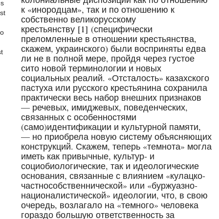
es
к «инородцам», так и по отношению к
st
собственно великорусскому
крестьянству
[1]
(специфически
to
преломленные в отношении крестьянства,
скажем, украинского) были восприняты едва
t
ли не в полной мере, пройдя через густое
сито новой терминологии и новых
социальных реалий. «Отсталость» казахского
пастуха или русского крестьянина сохранила
практически весь набор внешних признаков
— речевых, имиджевых, поведенческих,
связанных с особенностями
(само)идентификации и культурной памяти,
— но приобрела новую систему объясняющих
конструкций. Скажем, теперь «темнота» могла
иметь как привычные, культур- и
социобиологические, так и идеологические
основания, связанные с влиянием «кулацко-
частнособственнической» или «буржуазно-
националистической» идеологии, что, в свою
очередь, возлагало на «темного» человека
гораздо большую ответственность за