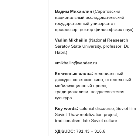
Вадим Михайлин
(Саратовский
национальный исследовательский
государственный университет,
профессор; доктор философских наук)
Vadim Mikhailin
(National Reasearch
Saratov State University, professor; Dr.
Habil.)
vmikhailin@yandex.ru
Ключевые слова:
колониальный
дискурс, советское кино, оттепельный
мобилизационный проект,
традиционализм, позднесоветская
культура
Key words:
colonial discourse, Soviet film
Soviet Thaw mobilization project,
traditionalism, late Soviet culture
УДК/UDC:
791.43 + 316.6