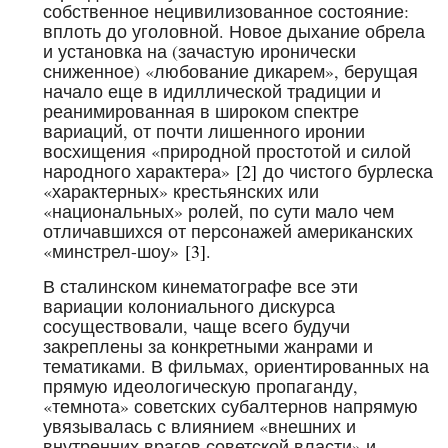
собственное нецивилизованное состояние:
вплоть до уголовной. Новое дыхание обрела
и установка на (зачастую иронически
сниженное) «любование дикарем», берущая
начало еще в идиллической традиции и
реанимированная в широком спектре
вариаций, от почти лишенного иронии
восхищения «природной простотой и силой
народного характера»
[2]
до чистого бурлеска
«характерных» крестьянских или
«национальных» ролей, по сути мало чем
отличавшихся от персонажей американских
«минстрел-шоу»
[3]
.
В сталинском кинематографе все эти
вариации колониального дискурса
сосуществовали, чаще всего будучи
закреплены за конкретными жанрами и
тематиками. В фильмах, ориентированных на
прямую идеологическую пропаганду,
«темнота» советских субалтернов напрямую
увязывалась с влиянием «внешних и
внутренних врагов советской власти» и