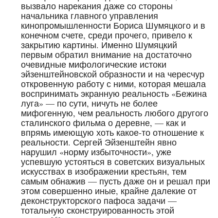
вызвало нарекания даже со стороны
начальника главного управления
кинопромышленности Бориса Шумяцкого и в
конечном счете, среди прочего, привело к
закрытию картины. Именно Шумяцкий
первым обратил внимание на достаточно
очевидные мифологические истоки
эйзенштейновской образности и на чересчур
откровенную работу с ними, которая мешала
воспринимать экранную реальность «Бежина
луга» — по сути, ничуть не более
мифогенную, чем реальность любого другого
сталинского фильма о деревне, — как и
впрямь имеющую хоть какое-то отношение к
реальности. Сергей Эйзенштейн явно
нарушил «норму избыточности», уже
успевшую устояться в советских визуальных
искусствах в изображении крестьян, тем
самым обнажив — пусть даже он и решал при
этом совершенно иные, крайне далекие от
деконструкторского пафоса задачи —
тотальную сконструированность этой