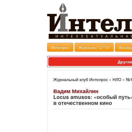
Интелрос
Журналы "а"-"я"
Авторы
Другие
Журнальный клуб Интелрос
»
НЛО
»
№1
Вадим Михайлин
Locus amusos: «особый путь
в отечественном кино