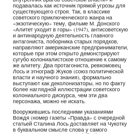
подавалась как источник прямой угрозы для
существующего строя. Так, в классике
советского приключенческого жанра на
«экзотическую» тему, фильме М. Донского
«Алитет уходит в горы» (1947), антисоветскую
и антинародную деятельность главного
антагониста, поборника старых порядков,
направляют американские предприниматели,
которые при этом открыто демонстрируют
сугубо колониалистское отношение к самому
же алитету. Два протагониста, ревкомовец
Лось и этнограф Жуков (союз политической
власти и научного знания), формально
выступают как деколонизаторы, но по факту
более наглядной иллюстрации советского
колониального дискурса, чем эти два
персонажа, можно не искать.
Вооружившись последними указаниями
Вождя (номер газеты «Правда» с очередной
статьей Сталина Лось доставляет на Чукотку
в буквальном смысле слова у самого