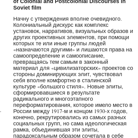
of Colonial and Postcolonial Discourses in
Soviet film
Начну с утверждения вполне очевидного.
Колониальный дискурс как комплекс
установок, нарративов, визуальных образов и
других проективных элементов, при помощи
которых те или иные группы людей
«назначаются другими» и лишаются права на
самоопределение и самоописание,
превращаясь тем самым в законный
материал для «цивилизаторских» проектов со
стороны доминирующих элит, чувствовал
себя вполне комфортно в сталинской
культуре «большого стиля». Новые элиты,
сформировавшиеся в результате
радикального и многоэтапного
переформатирования, которое имело место в
России между 1917-м и концом 1930-х годов,
,
конечно, рекрутировались из самых разных
социальных групп, но сама идеологическая
рамка, объединившая эти элиты,
парадоксальным образом сочетала в себе