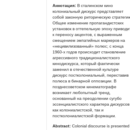
Аннотация:
В сталинском кино
колониальный дискурс представляет
собой законную риторическую стратеги
Общее изменение пропагандистских
установок в оттепельную эпоху приводи
к переносу акцентов, с выраженным
смещением эмпатийных маркеров на
«нецивилизованный» полюс; с конца
1960-х годов происходит становление
агрессивного традиционалистского
кинодискурса, который фактически
заменил в отечественной культуре
дискурс постколониальный, переставив
полюса в бинарной оппозиции. В
позднесоветском кинематографе
возникает любопытный тренд,
основанный на преодолении сугубо
эссенциалистского характера дискурсов
как колониалистской, так и
постколониалистской формации.
Abstract:
Colonial discourse is presented