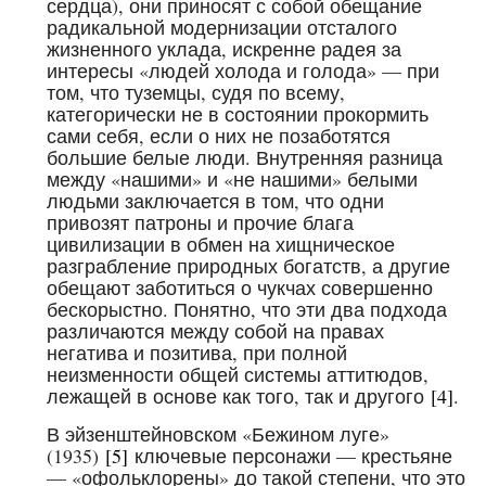
сердца), они приносят с собой обещание
радикальной модернизации отсталого
жизненного уклада, искренне радея за
интересы «людей холода и голода» — при
том, что туземцы, судя по всему,
категорически не в состоянии прокормить
сами себя, если о них не позаботятся
большие белые люди. Внутренняя разница
между «нашими» и «не нашими» белыми
людьми заключается в том, что одни
привозят патроны и прочие блага
цивилизации в обмен на хищническое
разграбление природных богатств, а другие
обещают заботиться о чукчах совершенно
бескорыстно. Понятно, что эти два подхода
различаются между собой на правах
негатива и позитива, при полной
неизменности общей системы аттитюдов,
лежащей в основе как того, так и другого
[4]
.
В эйзенштейновском «Бежином луге»
(1935)
[5]
ключевые персонажи — крестьяне
— «офольклорены» до такой степени, что это