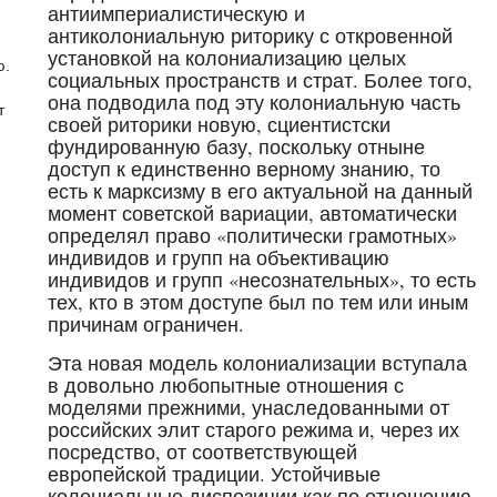
антиимпериалистическую и
антиколониальную риторику с откровенной
установкой на колониализацию целых
ю.
социальных пространств и страт. Более того,
она подводила под эту колониальную часть
т
своей риторики новую, сциентистски
фундированную базу, поскольку отныне
доступ к единственно верному знанию, то
есть к марксизму в его актуальной на данный
момент советской вариации, автоматически
определял право «политически грамотных»
индивидов и групп на объективацию
индивидов и групп «несознательных», то есть
тех, кто в этом доступе был по тем или иным
причинам ограничен.
Эта новая модель колониализации вступала
в довольно любопытные отношения с
моделями прежними, унаследованными от
российских элит старого режима и, через их
посредство, от соответствующей
европейской традиции. Устойчивые
колониальные диспозиции как по отношению