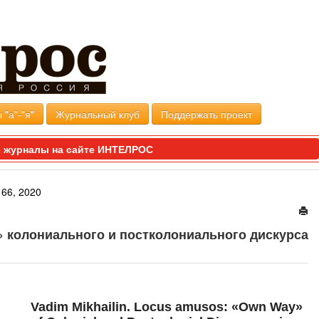
 "а"-"я"
Журнальный клуб
Поддержать проект
 журналы на сайте ИНТЕЛРОС
66, 2020
» колониального и постколониального дискурса
Vadim Mikhailin. Locus amusos: «Own Way»