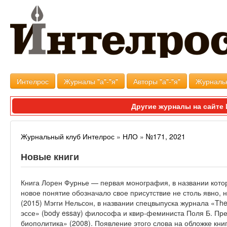
Интелрос
Журналы "а"-"я"
Авторы "а"-"я"
Журналь
Другие журналы на сайт
Журнальный клуб Интелрос
»
НЛО
»
№171, 2021
Новые книги
Книга Лорен Фурнье — первая монография, в названии котор
новое понятие обозначало свое присутствие не столь явно,
(2015) Мэгги Нельсон, в названии спецвыпуска журнала «The 
эссе» (body essay) философа и квир-феминиста Поля Б. Прес
биополитика» (2008). Появление этого слова на обложке кни