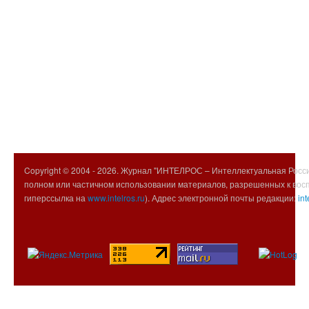
Copyright © 2004 -
2026. Журнал "ИНТЕЛРОС – Интеллектуальная Росси
полном или частичном использовании материалов, разрешенных к вос
гиперссылка на
www.intelros.ru
). Адрес электронной почты редакции:
int