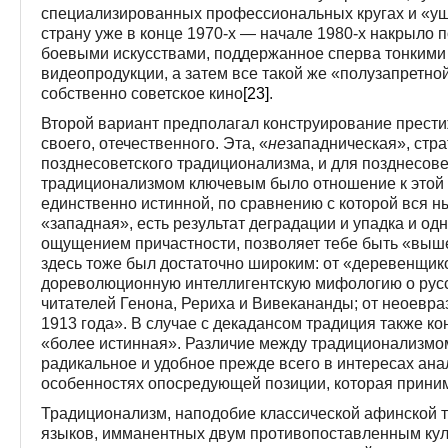
специализированных профессиональных кругах и «уше
страну уже в конце 1970-х — начале 1980-х накрыло
боевыми искусствами, поддержанное сперва тонкими
видеопродукции, а затем все такой же «полузапретн
собственно советское кино
[23]
.
Второй вариант предполагал конструирование прест
своего, отечественного. Эта, «
не
западническая», стра
позднесоветского традиционализма, и для позднесовет
традиционализмом ключевым было отношение к этой с
единственно истинной, по сравнению с которой вся ны
«западная», есть результат деградации и упадка и одн
ощущением причастности, позволяет тебе быть «выш
здесь тоже был достаточно широким: от «деревенщик
дореволюционную интеллигентскую мифологию о русс
читателей Генона, Рериха и Вивекананды; от неоевр
1913 года». В случае с декадансом традиция также к
«более истинная». Различие между традиционализмо
радикальное и удобное прежде всего в интересах ана
особенностях опосредующей позиции, которая приним
Традиционализм, наподобие классической афинской т
языков, имманентных двум противопоставленным куль