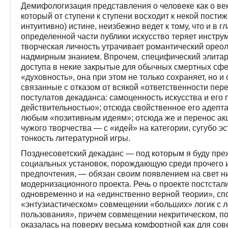
Демифологизация представления о человеке как о вен
который от ступени к ступени восходит к некой пости
интуитивно) истине, неизбежно ведет к тому, что и в г
определенной части публики искусство теряет инстру
творческая личность утрачивает романтический ореол
надмирным знанием. Впрочем, специфический элитар
доступа в некие закрытые для обычных смертных сфе
«духовность», она при этом не только сохраняет, но 
связанные с отказом от всякой «ответственности пер
постулатов декаданса: самоценность искусства и его
действительностью»; отсюда свойственное его адепт
любым «позитивным идеям»; отсюда же и перенос акц
чужого творчества — с «идей» на категории, сугубо э
тонкость литературной игры.
Позднесоветский декаданс — под которым я буду пре
социальных установок, порождающую среди прочего и
предпочтения, — обязан своим появлением на свет н
модернизационного проекта. Речь о проекте постстал
одновременно и на «единственно верной теории», спо
«энтузиастическом» совмещении «больших» логик с 
пользования», причем совмещении некритическом, по
оказалась на поверку весьма комфортной как для сове