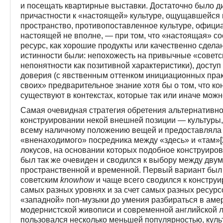
и посещать квартирные выставки. Достаточно было д
причастности к «настоящей» культуре, ощущавшейся 
пространство, противопоставленное культуре, офици
настоящей не вполне, — при том, что «настоящая» с
ресурс, как хорошие продукты или качественно сдела
истинности были: непохожесть на привычные «советс
непонятности как позитивной характеристики), досту
доверия (с явственным оттенком инициационных прак
своих» предварительное знание хотя бы о том, что ко
существуют в контекстах, которые так или иначе мож
Самая очевидная стратегия обретения альтернативно
конструировании некой внешней позиции — культуры
всему наличному положению вещей и предоставляла 
«вненаходимого» посредника между «здесь» и «там»
локусов, на основании которых подобное конструиров
был так же очевиден и сводился к выбору между дву
пространственной и временной. Первый вариант был
советским
know
how
и чаще всего сводился к констру
самых разных уровнях и за счет самых разных ресур
«западной» поп-музыки до умения разбираться в аме
модернистской живописи и современной английской 
пользовался несколько меньшей популярностью, куль