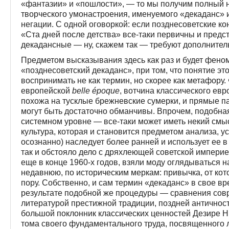
«фантазии» и «пошлости», — то мы получим полный 
творческого умонастроения, именуемого «декаданс» 
негации. С одной оговоркой: если позднесоветские к
«Ста дней после детства» все-таки первичны и предс
декадансные — ну, скажем так — требуют дополнител
Предметом высказывания здесь как раз и будет феном
«позднесоветский декаданс», при том, что понятие эт
воспринимать не как термин, но скорее как метафору.
европейской
belle
é
poque
, вотчина классического ев
похожа на тусклые брежневские сумерки, и прямые п
могут быть достаточно обманчивы. Впрочем, подобна
системном уровне — все-таки может иметь некий смысл
культура, которая и становится предметом анализа, у
осознанно) наследует более ранней и использует ее 
так и обстояло дело с дряхлеющей советской империей
еще в конце 1960-х годов, взяли моду оглядываться
недавнюю, по историческим меркам: привычка, от кот
пору. Собственно, и сам термин «декаданс» в свое вр
результате подобной же процедуры — сравнения сов
литературой престижной традиции, поздней античност
большой поклонник классических ценностей Дезире Ни
тома своего фундаментального труда, посвященного 