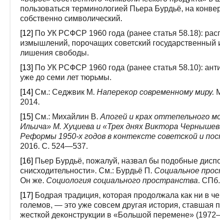
пользоваться терминологией Пьера Бурдьё, на конвер
собственно символический.
[12]
По УК РСФСР 1960 года (ранее статья 58.18): ра
измышлений, порочащих советский государственный и
лишения свободы.
[13]
По УК РСФСР 1960 года (ранее статья 58.10): ант
уже до семи лет тюрьмы.
[14]
См.: Седжвик М.
Наперекор современному миру.
М
2014.
[15]
См.: Михайлин В.
Апогей и крах оттепельного м
Ильича» М. Хуциева и «Трех днях Виктора Чернышев
Реформы 1950-х годов в контексте советской и по
2016. С. 524—537.
[16]
Пьер Бурдьё, пожалуй, назвал бы подобные дисп
снисходительности». См.: Бурдьё П.
Социальное прос
Он же.
Социология социального пространства
. СПб.
[17]
Бодрая традиция, которая продолжала как ни в ч
големов, — это уже совсем другая история, ставшая 
жесткой деконструкции в «Большой перемене» (1972—