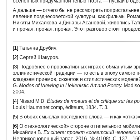
осененных придуманной тенью Поэта — пускай в одесс
А дальше — отчего бы не рассмотреть попристальнее 
явления позднесоветской культуры, как фильмы Рома
Никиты Михалкова и Динары Асановой, живопись Тат
и прочая, прочая, прочая. Этот разговор стоит продол
[1]
Татьяна Друбич.
[2]
Сергей Шакуров.
[3]
Подробнее о провокативных играх с обманутым зр
эллинистической традиции — то есть в эпоху самого 
кладезем приемов, сюжетов и стилистических моделей
G.
Modes
of
Viewing
in
Hellenistic
Art
and
Poetry.
Madison
2004.
[4]
Nisard M.D.
Études de moeurs et de critique sur les p
Louis Haumanet comp, éditeurs, 1834. T. 3.
[5]
В обоих смыслах последнего слова — и как «отказ»,
[6]
О «технологической» стороне оттепельного мобили
Михайлин В.
Ex cinere: проект «советский человек» 
Неприкосновенный запас. 2016. № 4(108). С. 137—160