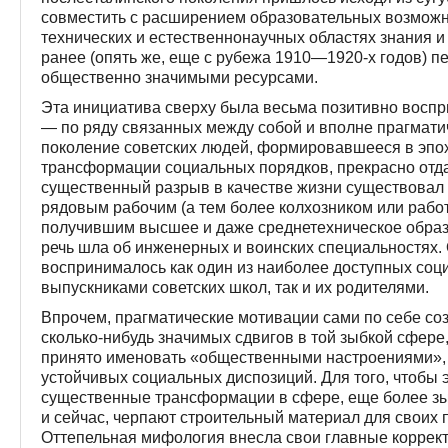
совместить с расширением образовательных возможн
технических и естественнонаучных областях знания 
ранее (опять же, еще с рубежа 1910—1920-х годов) п
общественно значимыми ресурсами.
Эта инициатива сверху была весьма позитивно восп
— по ряду связанных между собой и вполне прагмат
поколение советских людей, формировавшееся в эпо
трансформации социальных порядков, прекрасно отдав
существенный разрыв в качестве жизни существовал 
рядовым рабочим (а тем более колхозником или работ
получившим высшее и даже среднетехническое образо
речь шла об инженерных и воинских специальностях
воспринималось как один из наиболее доступных соц
выпускниками советских школ, так и их родителями.
Впрочем, прагматические мотивации сами по себе с
сколько-нибудь значимых сдвигов в той зыбкой сфере
принято именовать «общественными настроениями», то
устойчивых социальных диспозиций. Для того, чтобы 
существенные трансформации в сфере, еще более зыб
и сейчас, черпают строительный материал для своих 
Оттепельная мифология внесла свои главные корректи