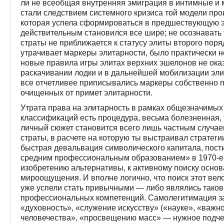
ли не всеобщая внутренняя эмиграция в интимные и 
стали следствием системного кризиса той модели пр
которая успела сформироваться в предшествующую э
действительным становился все шире; не осознавать 
страты не приближается к статусу элиты второго поря
утрачивает маркеры элитарности, было практически 
новые правила игры элитах верхних эшелонов не ока
раскачивании лодки и в дальнейшей мобилизации элит
все отчетливее приписывались маркеры собственно 
очищенных от примет элитарности.
Утрата права на элитарность в рамках общезначимых
классификаций есть процедура, весьма болезненная, т
личный сюжет становится всего лишь частным случае
страты, в расчете на которую ты выстраивал стратеги
быстрая девальвация символического капитала, пост
средним профессиональным образованием» в 1970-е 
изобретению альтернативы, к активному поиску осно
мироощущения. И вполне логично, что поиск этот велс
уже успели стать привычными — либо являлись таков
профессиональных компетенций. Самолегитимация за 
«духовность», «служение искусству» («науке», «важно
человечества», «просвещению масс» — нужное подчер