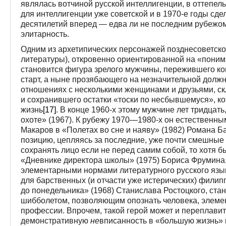
являлась вотчиной русской интеллигенции, в оттепе
для интеллигенции уже советской и в 1970-е годы сде
десятилетий вперед — едва ли не последним рубежо
элитарность.
Одним из архетипических персонажей позднесоветско
литературы), откровенно ориентированной на «пони
становится фигура зрелого мужчины, пережившего когд
старт, а ныне прозябающего на незначительной должн
отношениях с несколькими женщинами и друзьями, с
и сохранившего остатки «тоски по несбывшемуся», к
жизнь
[17]
. В конце 1960-х этому мужчине лет тридцат
охоте» (1967). К рубежу 1970—1980-х он естественным
Макаров в «Полетах во сне и наяву» (1982) Романа Б
позицию, цепляясь за последние, уже почти смешны
сохранять лицо если не перед самим собой, то хотя б
«Дневнике директора школы» (1975) Бориса Фрумина,
элементарными нормами литературного русского язы
для барственных (и отчасти уже истерических) фили
до понедельника» (1968) Станислава Ростоцкого, ст
шибболетом, позволяющим опознать человека, элемен
профессии. Впрочем, такой герой может и переплавит
демонстративную
не
вписанность в «большую жизнь» 