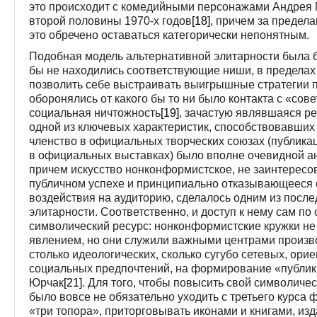
это происходит с комедийными персонажами Андрея 
второй половины 1970-х годов
[18]
, причем за предел
это обречено оставаться категорически непонятным.
Подобная модель альтернативной элитарности была 
бы не находились соответствующие ниши, в пределах
позволить себе выстраивать выигрышные стратегии п
оборонялись от какого бы то ни было контакта с «сов
социальная ничтожность
[19]
, зачастую являвшаяся р
одной из ключевых характеристик, способствовавших 
членство в официальных творческих союзах (публика
в официальных выставках) было вполне очевидной а
причем искусство нонконформистское, не заинтересов
публичном успехе и принципиально отказывающееся 
воздействия на аудиторию, сделалось одним из посл
элитарности. Соответственно, и доступ к нему сам по
символический ресурс: нонконформистские кружки не
явлением, но они служили важными центрами произво
столько идеологических, сколько сугубо сетевых, ор
социальных предпочтений, на формирование «публики
Юрчак
[21]
. Для того, чтобы повысить свой символическ
было вовсе не обязательно уходить с третьего курса 
«три топора», приторговывать иконами и книгами, и