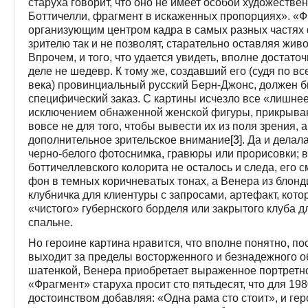
старуха говорит, что оно не имеет особой художестве
Боттичелли, фрагмент в искаженных пропорциях». «Ф
организующим центром кадра в самых разных частях ф
зрителю так и не позволят, старательно оставляя жи
Впрочем, и того, что удается увидеть, вполне достат
деле не шедевр. К тому же, создавший его (судя по в
века) провинциальный русский Берн-Джонс, должен б
специфический заказ. С картины исчезло все «лишнее»
исключением обнаженной женской фигуры, прикрыв
вовсе не для того, чтобы вывести их из поля зрения, 
дополнительное зрительское внимание
[3]
. Да и делал
черно-белого фотоснимка, гравюры или прорисовки; в
боттичеллевского колорита не осталось и следа, его
фон в темных коричневатых тонах, а Венера из блонд
клубничка для клиентуры с запросами, артефакт, кото
«чистого» губернского борделя или закрытого клуба д
спальне.
Но героине картина нравится, что вполне понятно, п
выходит за пределы восторженного и безнадежного об
шатенкой, Венера приобретает выраженное портретно
«Фрагмент» старуха просит сто пятьдесят, что для 198
достоинством добавляя: «Одна рама сто стоит», и гер