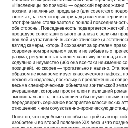
«Наследницы по прямой» — одесский период жизни П
поэзии, а на личных, предельно (для советского подр
сюжетах, за счет которых тринадцатилетняя героиня 
этот феномен сталкивается с пошлой повседневностью
обе стороны. Повседневность подвергается жесткой, 
процедуре сопоставительного анализа с великим про
пошлой и утратившей высокие этические (и эстетичес
взгляд камеры, который сохраняет за зрителем право 
современном зрительном зале и не забывать о прелес
разума, регулярно заставляет классику не попадать в 
ходульно и неуместно (ибо она все-таки неизменно 
позицией), но скорее — трогательно и наивно. Эта 
образом не компрометирует классического пафоса, пр
несколько издалека, поскольку в предложенных совр
весьма специфическими объектами зрительской эмпа
вчерашними, которым простителен и излишний роман
эмоциональность, показавшиеся бы неуместными в п
передоверить серьезное восприятие классических ат
отношению к ним сочувственно-ироническую дистанц
Понятно, что подобные способы настройки авторской 
изобретены во второй половине XIX века и что поздн