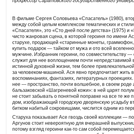
профессор Саратовского государственного универ
В фильме Сергея Соловьева «Спасатель» (1980), втор
между собой целым комплексом тематических и стили
«Спасателя», это «Сто дней после детства» (1975) и 
чисто жанровая сцена, в которой героиня по имени А
старухе, продающей «старинные монеты, граммофон,
купить подарок — тайком от мужа и ото всей вселенн
мужчине. Избранник героини, по совместительству —
служит для нее воплощением почти непредставимой 
истинной духовной жизни, тем более привлекательной
за человеком-машиной. Ася явно предпочитает жить в
воспоминаниях, фантазиях, литературных проекциях.
нее — пространство, почти волшебное, в своем роде 
бальзаковской «Шагреневой кожи»: в ней царят полум
не стоит забывать о понятной поправке на все те же 
дом, изображающий городскую дворянскую усадьбу в
битком набитый сокровищами, числится одним из пер
Старуха показывает Асе гвоздь своей коллекции — по
Аргунов стоит невероятную для вчерашней выпускниц
потому взгляд героини как-то сам собой перемещается