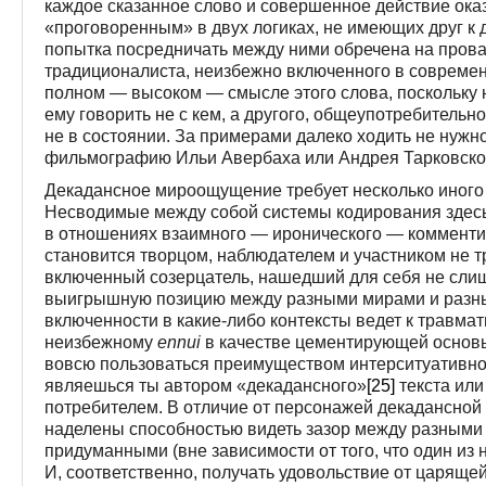
каждое сказанное слово и совершенное действие ок
«проговоренным» в двух логиках, не имеющих друг к 
попытка посредничать между ними обречена на прова
традиционалиста, неизбежно включенного в современ
полном — высоком — смысле этого слова, поскольку н
ему говорить не с кем, а другого, общеупотребительно
не в состоянии. За примерами далеко ходить не нужн
фильмографию Ильи Авербаха или Андрея Тарковско
Декадансное мироощущение требует несколько иного 
Несводимые между собой системы кодирования здесь 
в отношениях взаимного — иронического — комментир
становится творцом, наблюдателем и участником не т
включенный созерцатель, нашедший для себя не слиш
выигрышную позицию между разными мирами и разны
включенности в какие-либо контексты ведет к травмат
неизбежному
ennui
в качестве цементирующей основы
вовсю пользоваться преимуществом интерситуативност
являешься ты автором «декадансного»
[25]
текста или
потребителем. В отличие от персонажей декадансной 
наделены способностью видеть зазор между разными 
придуманными (вне зависимости от того, что один из
И, соответственно, получать удовольствие от царящ