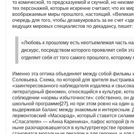
то комической, то предсказуемой и скучной, но неиз
тех персонажей, которые искренне считают, что их мир
воображаемые миры прошлого, настоящий. «Великая 
очередь для того, чтобы дезавуировать за ее счет «зд
ведущих мировых специалистов по декадансу, пишет:
«Любовь к прошлому есть неотъемлемая часть на
дискурс, посредством которого проявляет себя эт
отделяет себя от того самого прошлого, которому 
Именно эта оптика объединяет между собой фильмы 
Соловьева. Схема, по которой для зрителя выстраив
«заинтересованного наблюдателя издалека и свысока»,
литературный феномен, относящийся к культуре, кото
соблюдении «нормы избыточности»: собственно, он д
школьной программе
[27]
, но при этом ровно на один 
выдерживая баланс между знакомым и интересным. Дл
лермонтовский «Маскарад», который ставится силами
«Спасателя» — «Анна Каренина», пафос которой (в по
ныне разочаровавшегося в культуртрегерстве провин
становится моральным лекалом и для героини, и для 