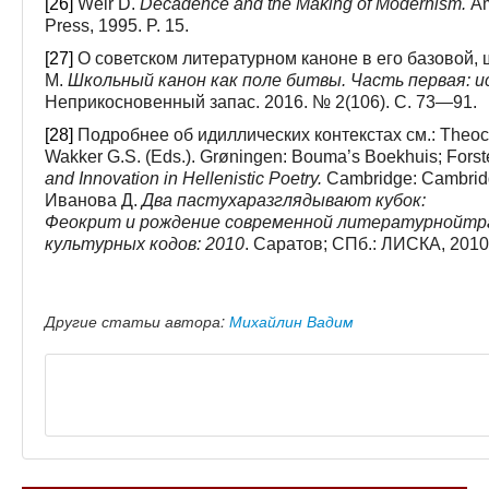
[26]
Weir D.
Decadence and the Making of Modernism.
Am
Press, 1995. P. 15.
[27]
О советском литературном каноне в его базовой,
М.
Школьный канон как поле битвы. Часть первая: 
Неприкосновенный запас. 2016. № 2(106). С. 73—91.
[28]
Подробнее об идиллических контекстах см.: Theocr
Wakker G.S. (Eds.). Grøningen: Bouma’s Boekhuis; Forste
and Innovation in Hellenistic Poetry.
Cambridge: Cambridg
Иванова Д.
Два
пастуха
разглядывают
кубок
:
Феокрит
и
рождение
современной
литературной
тр
культурных кодов: 2010
. Саратов; СПб.: ЛИСКА, 2010
Другие статьи автора:
Михайлин Вадим