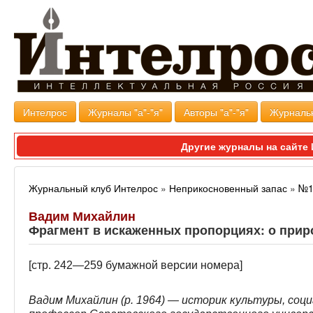
Интелрос
Журналы "а"-"я"
Авторы "а"-"я"
Журналь
Другие журналы на сайт
Журнальный клуб Интелрос
»
Неприкосновенный запас
»
№1
Вадим Михайлин
Фрагмент в искаженных пропорциях: о прир
[стр. 242—259 бумажной версии номера]
Вадим Михайлин (р. 1964) — историк культуры, соц