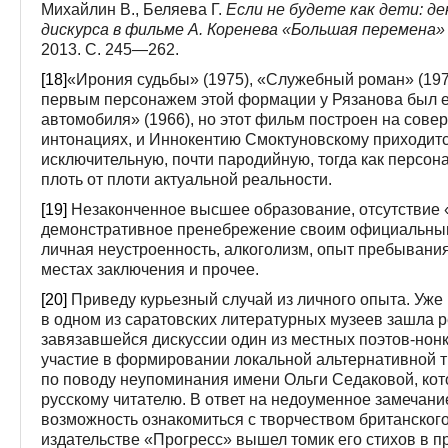
Михайлин В., Беляева Г.
Если не будете как дети: д
дискурса в фильме А. Коренева «Большая перемена»
2013. С. 245—262.
[18]
«Ирония судьбы» (1975), «Служебный роман» (1977
первым персонажем этой формации у Рязанова был е
автомобиля» (1966), но этот фильм построен на сов
интонациях, и Иннокентию Смоктуновскому приходитс
исключительную, почти пародийную, тогда как персо
плоть от плоти актуальной реальности.
[19]
Незаконченное высшее образование, отсутствие
демонстративное пренебрежение своим официальны
личная неустроенность, алкоголизм, опыт пребывания
местах заключения и прочее.
[20]
Приведу курьезный случай из личного опыта. Уже 
в одном из саратовских литературных музеев зашла ре
завязавшейся дискуссии один из местных поэтов-но
участие в формировании локальной альтернативной т
по поводу неупоминания имени Ольги Седаковой, кото
русскому читателю. В ответ на недоуменное замечание
возможность ознакомиться с творчеством британского 
издательстве «Прогресс» вышел томик его стихов в 