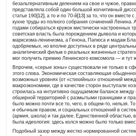
безальтернативным делением на свое и чужое, прави
представляла собой один большой когнитивный диссо
статье 190
[12]
, а то и по 70-й
[13]
за то, что он вместе 
кухне труды из полного собрания сочинений Ленина. А
годами собираться кружок мистически настроенных т
советская власть была порождением дьявола и котор
марксизма-ленинизма, а Генона, Папюса и мадам Блав
одобряемых, но вполне доступных в ряде центральны
аналитический фильм о реальных жизненных стратег
мог получить премию Ленинского комсомола — и тут ж
Впрочем, «серые зоны» существовали не только в сф
этого слова. Экономическая составляющая обыденной
возможных уровнях (от «стихийных» отношений межд
макроэкономики, где в качестве сторон выступали хо
строилась на интуитивно ощущаемом балансе между
обширной территорией с размытыми границами и прав
было можно почти все то, чего, в общем-то, нельзя. 
и обычным правом, и социальных отношений в систе
(армия, школа) и так далее. Единственной областью, 
была идеология: здесь колся можно было только вмес
Подобный зазор между жестко нормированной систе