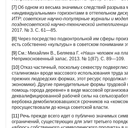
[7]
Об одном из весьма значимых следствий разрыва
«индивидуальными» горизонтами в оттепельном диску
ИТР: советские научно-популярные журналы и моде
позднесоветской научно-технической интеллигенци
2017. № 3. С. 61—85.
[8]
Через посредство подконтрольной им сферы произ
есть собственно «культуры» в советском понимании эт
[9]
См.: Михайлин В., Беляева Г.
«Наш» человек на пл
Неприкосновенный запас. 2013. № 1(87). С. 89—109.
[10]
Отказ частичный, поскольку секвестру подвергли
сталинизма» вроде массового использования труда за
прежних людоедских формах, этот ресурс продолжал 
экономики). Другие принудительные формы трудовой
помощь города деревне» в виде массовой организов
деквалифицированной рабочей силы на сельхозработы
вербовка демобилизовавшихся срочников на «комсом
просуществовали до конца советской власти.
[11]
Речь прежде всего идет о публично значимых симв
ограничений, существующих для элит третьего порядк
«вброс» собственного «символического продукта» в ш