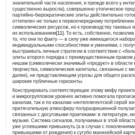
значительной части населения, и прежде всего у инте
существенно выросла), совершенно утопическое пре
партийно-бюрократические элиты действительно гото
оттепели» не только к первоочередному потреблени
символических ресурсов, но к производству таковых и
их использованием
[11]
. То есть, собственно, позволи
то, что они по факту — в силу уже имеющегося набора
индивидуальными способностями и умениями, с полу
выстраивать личные стратегии в соответствии с «бо
элиты второго порядка с преимущественным правом 
нишам (символически значимый «продукт» в области 
творчества, символические капиталы, связанные с м
далее), не представляющим угрозы для общего раскл
широкие публичные горизонты.
Конструировать соответствующие этому мифу проект
и микрогрупповом уровнях активно помогала пропаг
каналам, так и по каналам «интеллигентской серой зо
притягательную атмосферу полуразрешенной полузап
связанных с досуговыми практиками: в литературе, к
музыке. Система сигналов, получаемых в этой облас
уже успевшими привыкнуть (а в случае с поколениями
привыкшими от рождения) к сугубо манихейской карти