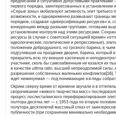
предписаний и ситуативно допустимыми практиками —
первого порядка, заинтересованных в установлении н
«Серые зоны» мобилизуют активность элит третьего 
возможности, и одновременно размывают границы меж
порядков, создавая «диверсификацию ресурсов» и, с
конкуренцию между разными группами, готовыми выр
установлению контроля над этими ресурсами. Сохра
ресурсы (в случае с советской ситуацией времен «от
идеологические, политические и репрессивные), элит
положении добродушного, но грозного барина, в чьем 
подгулявшая на празднике дворня, барина, который 
прекратить всю эту внешне хаотичную и неподконтрол
участники, сколь бы самозабвенным ни казался их пыл
в качестве
ultima
ratio
, высшей непреодолимой силы, к
разрешения собственных маленьких конфликтов
[16]
.
ждет неминуемая — под понимающие взгляды собрат
Окрики сверху время от времени звучали и в оттепел
сворачивание «живого творчества масс» последовало 
процесс послесталинского переформатирования элит
полтора десятка лет — с 1953 года по вторую полови
полутора десятилетий массовый отказ от заинтересов
публичности (при сохранении минимально необходим