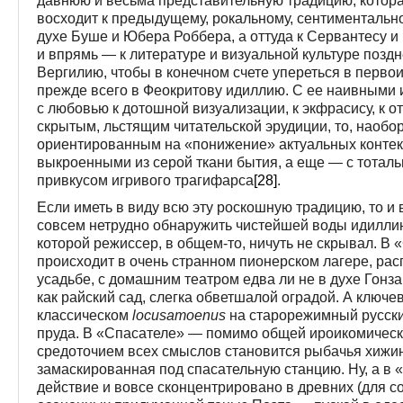
давнюю и весьма представительную традицию, котор
восходит к предыдущему, рокальному, сентиментальн
духе Буше и Юбера Роббера, а оттуда к Сервантесу и
и впрямь — к литературе и визуальной культуре поздн
Вергилию, чтобы в конечном счете упереться в первоис
прежде всего в Феокритову идиллию. С ее наивными 
с любовью к дотошной визуализации, к экфрасису, к о
скрытым, льстящим читательской эрудиции, то, наобо
ориентированным на «понижение» актуальных контекс
выкроенными из серой ткани бытия, а еще — с тотал
привкусом игривого трагифарса
[28]
.
Если иметь в виду всю эту роскошную традицию, то и
совсем нетрудно обнаружить чистейшей воды идиллию
которой режиссер, в общем-то, ничуть не скрывал. В 
происходит в очень странном пионерском лагере, ра
усадьбе, с домашним театром едва ли не в духе Гонз
как райский сад, слегка обветшалой оградой. А ключ
классическом
locus
amoenus
на старорежимный русский
пруда. В «Спасателе» — помимо общей ироикомичес
средоточием всех смыслов становится рыбачья хижин
замаскированная под спасательную станцию. Ну, а в
действие и вовсе сконцентрировано в древних (для с