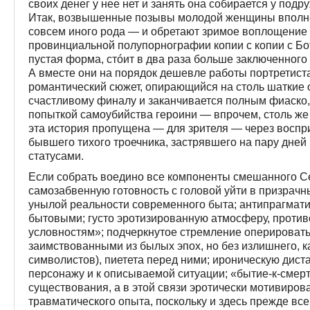
своих денег у нее нет и занять она собирается у под
Итак, возвышенные позывы молодой женщины вполн
совсем иного рода — и обретают зримое воплощение 
провинциальной полупорнографии копии с копии с Бот
пустая форма, стóит в два раза больше заключенного 
А вместе они на порядок дешевле работы портретиста
романтический сюжет, опирающийся на столь шаткие о
счастливому финалу и заканчивается полным фиаско
попыткой самоубийства героини — впрочем, столь же 
эта история пропущена — для зрителя — через воспри
бывшего тихого троечника, застрявшего на пару дне
статусами.
Если собрать воедино все компоненты смешанного 
самозабвенную готовность с головой уйти в призрачн
унылой реальности современного быта; антипрагмати
бытовыми; густо эротизированную атмосферу, прот
условностям»; подчеркнутое стремление оперировать
заимствованными из былых эпох, но без излишнего, к
символистов), пиетета перед ними; ироническую дис
персонажу и к описываемой ситуации; «бытие-к-смер
существования, а в этой связи эротически мотивиров
травматического опыта, поскольку и здесь прежде вс