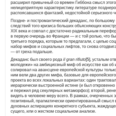
расширил привычный со времен Гиббона смысл этого 
нелицеприятную характеристику литературе позднеро
распоясавшихся фантазий, недостойной серьезного 
Поздне- и постромантический декаданс, по большому с
следствий того кризиса больших объясняющих констр
XIX века и совпал с достаточно радикальным пере
в первую очередь во Франции — и с той ролью, что б
третьего порядка, которым то предлагали, с целью с
набор мифов и социальных лифтов, то снова отодвиг
— от греха подальше.
Декаданс был своего рода
il
gran
rifiuto
[5]
, усталым о
молодежи» на амбициозный миф об искусстве как об 
солировал на авансцене европейской культуры только
ним вели два других мифа, базовые для европейског
проекта во всех локальных вариантах: один трактова
иерархически выстроенной истине (и был откровенно
и пережил ряд секулярных метаморфоз); второй, рен
видеть в человеке меру всего. В рамках, очерченных 
позитивный, прагматически ориентированный смысл вн
духовных аспирациях конкретного субъекта, жаждущег
сущего, или о жестком социальном анализе.