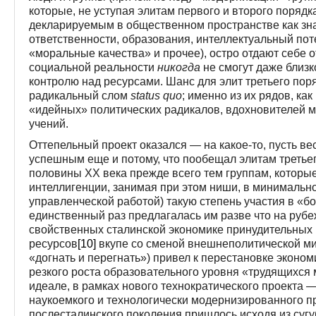
которые, не уступая элитам первого и второго порядк
декларируемым в общественном пространстве как зн
ответственности, образования, интеллектуальный пот
«моральные качества» и прочее), остро отдают себе о
социальной реальности
никогда
не смогут даже близк
контролю над ресурсами. Шанс для элит третьего пор
радикальный слом
status
quo
; именно из их рядов, ка
«идейных» политических радикалов, вдохновителей м
учений.
Оттепельный проект оказался — на какое-то, пусть в
успешным еще и потому, что пообещал элитам третьего
половины ХХ века прежде всего тем группам, которые
интеллигенции, занимая при этом ниши, в минимальн
управленческой работой) такую степень участия в «б
единственный раз предлагалась им разве что на рубе
свойственных сталинской экономике принудительных
ресурсов
[10]
вкупе со сменой внешнеполитической ми
«догнать и перегнать») привел к перестановке эконо
резкого роста образовательного уровня «трудящихся 
идеале, в рамках нового технократического проекта 
наукоемкого и технологически модернизированного п
послесталинского поколения пришлось исходя из суг