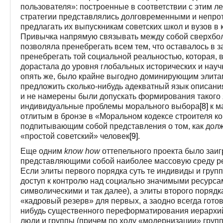
пользователя»: построенные в соответствии с этим 
стратегии представлялись долговременными и непро
предлагать их выпускникам советских школ и вузов в
Привычка напрямую связывать между собой сверхбо
позволяла пренебрегать всем тем, что оставалось в 
пренебрегать той социальной реальностью, которая, 
дорастала до уровня глобальных исторических и науч
опять же, было крайне выгодно доминирующим элитам
предложить сколько-нибудь адекватный язык описани
и не намерены были допускать формирования такого 
индивидуальные проблемы морального выбора
[8]
к м
отлитым в бронзе в «Моральном кодексе строителя к
подпитывающим собой представления о том, как долж
«простой советский» человек
[9]
.
Еще одним
know
how
оттепельного проекта было заиг
представляющими собой наиболее массовую среду ре
Если элиты первого порядка суть те индивиды и гру
доступ к контролю над социально значимыми ресурса
символическими и так далее), а элиты второго порядка
«кадровый резерв» для первых, а заодно всегда готов 
нибудь существенного переформатирования иерархий,
люди и группы (причем по ходу «модернизации» групп