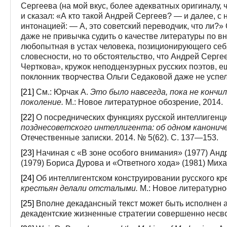
Сергеева (на мой вкус, более адекватных оригиналу, 
и сказал: «А кто такой Андрей Сергеев? — и далее, 
интонацией: — А, это советский переводчик, что ли?»
даже не привычка судить о качестве литературы по в
любопытная в устах человека, позиционирующего себ
словесности, но то обстоятельство, что Андрей Серге
Черткова», кружок неподцензурных русских поэтов, ещ
поклонник творчества Ольги Седаковой даже не успел 
[21]
См.: Юрчак А.
Это было навсегда, пока не кончи
поколение.
М.: Новое литературное обозрение, 2014.
[22]
О посреднических функциях русской интеллигенци
позднесоветского интеллигента: об одном канонич
Отечественные записки. 2014. № 5(62). С. 137—153.
[23]
Начиная с «В зоне особого внимания» (1977) Ан
(1979) Бориса Дурова и «Ответного хода» (1981) Ми
[24]
Об интеллигентском конструировании русского кре
крестьян делали отсталыми.
М.: Новое литературно
[25]
Вполне декадансный текст может быть исполнен а
декадентские жизненные стратегии совершенно несв