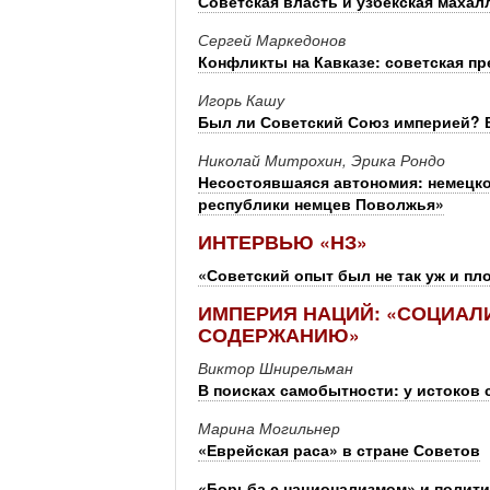
Советская власть и узбекская махал
Сергей Маркедонов
Конфликты на Кавказе: советская п
Игорь Кашу
Был ли Советский Союз империей? 
Николай Митрохин, Эрика Рондо
Несостоявшаяся автономия: немецкое
республики немцев Поволжья»
ИНТЕРВЬЮ «НЗ»
«Советский опыт был не так уж и п
ИМПЕРИЯ НАЦИЙ: «СОЦИАЛ
СОДЕРЖАНИЮ»
Виктор Шнирельман
В поисках самобытности: у истоков
Марина Могильнер
«Еврейская раса» в стране Советов
«Борьба с национализмом» и полити