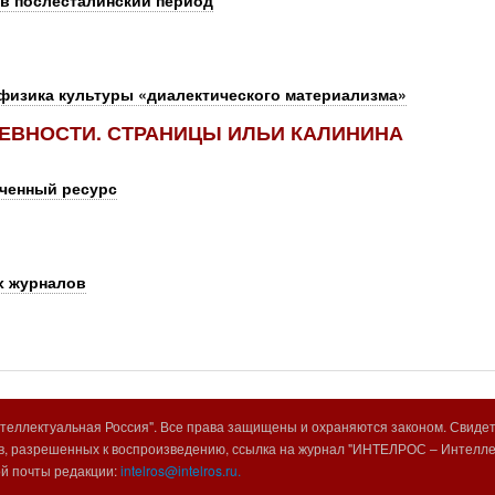
в послесталинский период
физика культуры «диалектического материализма»
ЕВНОСТИ. СТРАНИЦЫ ИЛЬИ КАЛИНИНА
иченный ресурс
х журналов
еллектуальная Россия". Все права защищены и охраняются законом. Свиде
, разрешенных к воспроизведению, ссылка на журнал "ИНТЕЛРОС – Интеллек
ой почты редакции:
intelros@intelros.ru.