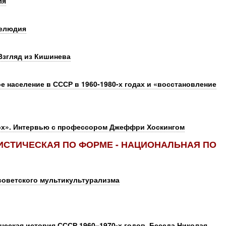
ля
релюдия
Взгляд из Кишинева
 население в СССР в 1960-1980-х годах и «восстановление
лох». Интервью с профессором Джеффри Хоскингом
ИСТИЧЕСКАЯ ПО ФОРМЕ - НАЦИОНАЛЬНАЯ ПО
 советского мультикультурализма
ческая история СССР 1960–1970-х годов. Беседа Николая