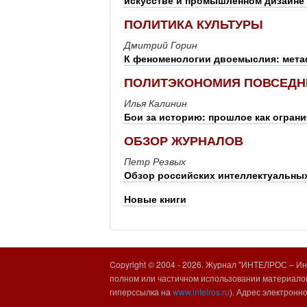
искусстве и промышленном дизайне 
ПОЛИТИКА КУЛЬТУРЫ
Дмитрий Горин
К феноменологии двоемыслия: мета
ПОЛИТЭКОНОМИЯ ПОВСЕДН
Илья Калинин
Бои за историю: прошлое как огран
ОБЗОР ЖУРНАЛОВ
Петр Резвых
Обзор российских интеллектуальны
Новые книги
Copyright © 2004 -
2026. Журнал "ИНТЕЛРОС – Инт
полном или частичном использовании материалов
гиперссылка на
www.intelros.ru
). Адрес электронн