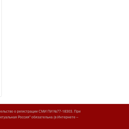
тельство о регистрации СМИ ПИ №77-18303. При
туальная Россия" обязательна (в Интернете –