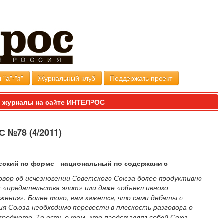
 "а"-"я"
Журнальный клуб
Поддержать проект
 журналы на сайте ИНТЕЛРОС
№78 (4/2011)
еский по форме - национальный по содержанию
овор об исчезновении Советского Союза более продуктивно
х «предательства элит» или даже «объективного
жения». Более того, нам кажется, что сами дебаты о
ия Союза необходимо перевести в плоскость разговора о
предмете. То есть о том, что представлял собой Союз