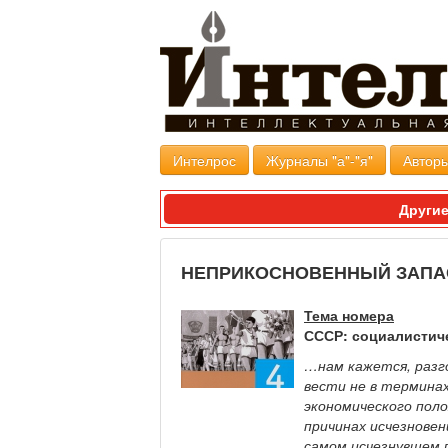
Интелрос
Журналы "а"-"я"
Авторы
Другие
НЕПРИКОСНОВЕННЫЙ ЗАПАС 
Тема номера
СССР: социалистич
…нам кажется, разг
вести не в термина
экономического поло
причинах исчезновен
самом исчезнувшем 