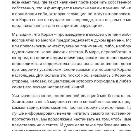
возникает там, где текст начинает противоречить собственно
собственно, это и фиксируется мусульманами в учении об «
в понимании себя, которую верующие не могут игнорировать.
что Коран вовсе не нуждается в переводе, хотя он, тем не 
предназначенные для восприятия верующими.
Мы видим, что Коран – произведение в высшей степени амби
восприятии во многом предопределяется духом времени. Мо
или превозносить контекстуальное понимание, либо, наоборо
однозначность коранических текстов. В мире, переработанн
котором, по политическим причинам, ислам постоянно выну
переводимые и содержательные аспекты, естественно, дел
противоречит установкам, сложившимся в отношении Корана
настоящем. Для ислама это плохо: ибо, знакомясь с Коран
стороны, человек, социализация которого проходила в либ
сочтет его весьма неприятной книгой.
Учитывая сказанное, естественной реакцией мог бы стать по
Заинтересованный мирянин вполне способен составить пред
комментарии, переложения, прочие вторичные источники. П
лучше информирован, нежели читатель самого качественног
протестантам, мы продолжаем настаивать на том, чтобы име
представление о тексте. И даже если такое требование явно
готовы отказаться от него. А рядом всегда есть люди – пере