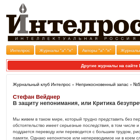
Интелрос
Журналы "а"-"я"
Авторы "а"-"я"
Журналь
Другие журналы на сайт
Журнальный клуб Интелрос
»
Неприкосновенный запас
»
№5
Стефан Вейднер
В защиту непонимания, или Критика безупр
Мы живем в таком мире, который трудно представить без пер
обстоятельство имеет серьезные последствия, в том числе и
поддается переводу или переводится с большим трудом, рис
памяти. Однако непонятное или непереводимое ни в коем сл