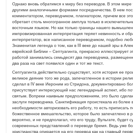
Однако вновь обратимся к миру без переводов. В этом мире
другими аналогичными формами посредничества. В нем пос
комментатором, переводчиком, плагиатором, причем все эт
обретает столь многогранное амплуа только в исключительны
восточным языком. Но как только границы нашего вымышлен
импровизированная интерпретация теряет невинность и обрат
интерпретатор, все написанное переводчиком, подобно любом
Знаменитая легенда о том, как в III веке до нашей эры в Ал
еврейской Библии – Септуагинта, прекрасно иллюстрирует эт
работой занимались семьдесят два переводчика, размещенн
два раза на свет появился один и тот же текст.
Септуагинта действительно существует, хотя история ее пр
великое деяние того же рода, запечатленное в истории рели
сделал в IV веке Иероним из Стридона, документировано бол
присутствует интересующий нас легендарный аспект, ибо по
святым. Вопреки наивным предположениям, это было сделано
заслуги переводчика. Санктификация проистекала из более 
необходимости авторизовать его работу, то есть приписать
божественное вмешательство, которое было запечатлено в 
вероятно, и не предполагал, что его труду, Вульгате, будет
современных представлений о переводе бремя. Ведь уже бо
христианства опирается на его перевод как на главный пер