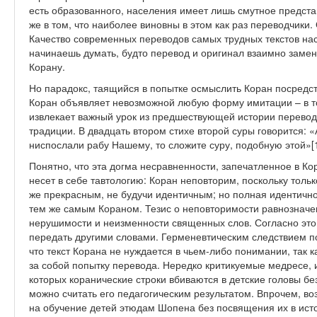
есть образованного, населения имеет лишь смутное предст
же в том, что наиболее виновны в этом как раз переводчики
Качество современных переводов самых трудных текстов нас
начинаешь думать, будто перевод и оригинал взаимно заменя
Корану.
Но парадокс, таящийся в попытке осмыслить Коран посредст
Коран объявляет невозможной любую форму имитации – в то
извлекает важный урок из предшествующей истории перевода
традиции. В двадцать втором стихе второй суры говорится: «
ниспослали рабу Нашему, то сложите суру, подобную этой»[1
Понятно, что эта догма несравненности, запечатленное в Ко
несет в себе тавтологию: Коран неповторим, поскольку толь
же прекрасным, не будучи идентичным; но полная идентично
тем же самым Кораном. Тезис о неповторимости равнознач
нерушимости и неизменности священных слов. Согласно это
передать другими словами. Герменевтическим следствием п
что текст Корана не нуждается в чьем-либо понимании, так 
за собой попытку перевода. Нередко критикуемые медресе, 
которых коранические строки вбиваются в детские головы бе
можно считать его педагогическим результатом. Впрочем, воз
на обучение детей этюдам Шопена без посвящения их в исто