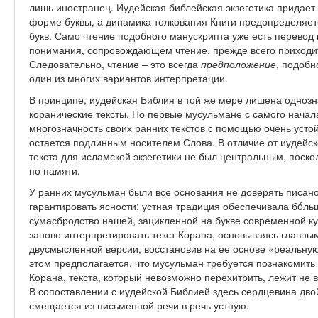
лишь иностранец. Иудейская библейская экзегетика придае
форме буквы, а динамика толкования Книги предопределяе
букв. Само чтение подобного манускрипта уже есть перевод 
понимания, сопровождающем чтение, прежде всего приходи
Следовательно, чтение – это всегда
предположение
, подобн
один из многих вариантов интерпретации.
В принципе, иудейская Библия в той же мере лишена однозна
коранические тексты. Но первые мусульмане с самого нача
многозначность своих ранних текстов с помощью очень устой
остается подлинным носителем Слова. В отличие от иудейск
текста для исламской экзегетики не был центральным, поско
по памяти.
У ранних мусульман были все основания не доверять писано
гарантировать ясности; устная традиция обеспечивала бóль
сумасбродство нашей, зацикленной на букве современной к
заново интерпретировать текст Корана, основываясь главны
двусмысленной версии, восстановив на ее основе «реальную
этом предполагается, что мусульман требуется познакомит
Корана, текста, который невозможно перехитрить, лежит не в
В сопоставлении с иудейской Библией здесь сердцевина дво
смещается из письменной речи в речь устную.