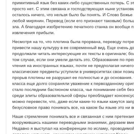
примитивный язык без каких-либо существенных потерь. С э
просто нет. С этим связана и господствующая ныне установк
осталось ничего, что нельзя было бы понять. И Слово Божье
любой мирянин. Перевод (если его признают таковым) больш
зла. А благодаря изобретению печатного станка он вообще 
извлечения прибыли.
Несмотря на то, что плотина была прорвана, переводу потре
привести нашу культуру в ее современный вид. Еще очень 
продолжали читать интересующие их тексты в оригинале; бо
том случае, если они умели делать это. Образование по-пр
чтения на иностранных языках, почти не предполагая ничего
классические предметы уступили в университетах свои пози
прорыв плотины не разрушил ее полностью и до основания.
класса еще долго сохраняли уважение к первозданному ориг
стало последним бастионом класса, чье понимание себя без
среди элиты образовательной сферы преобладает консенсус 
можно перевести, что, даже если какие-то языки кажутся за
безусловное право понимать все, на каком бы языке это ни 
Наше стремление понимать все и связанная с ним претензия 
вооружившись нашими переводными знаниями, дерзаем вмеши
Недавно я выступал на конференции по исламу, проводимой