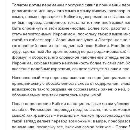
Толчком к этим переменам послужил сдвиг в понимании пере
религиозного или научного языка к языку живому, разговор
языка, новые переводчики Библии одновременно соглашалис
ни был перевод священного текста на тот или иной живой я
быть опрокинутым этой жизненностью. Более того, работая 
стать неповторимым Иеронимом, поскольку таких языков мног
какой-то отблеск ауры Иеронима коснулся и Лютера: нас не
лютеранский текст и есть подлинный текст Библии. Еще боле
ауру, сделанный Лютером перевод не раз редактировался; ч
формул и оборотов, его словесное наполнение отнюдь не бы
Иеронима, сохранявшего неизменность более тысячи лет. Уста
внесение подобных корректив, свидетельствует о нашем пр
Новоявленный мир перевода основан на вере (специально п
принципиальную обособленность слова от содержания, знака 
возможность такого разрыва не осознавалась ранее; о ней, р
обозначаемым все-таки считалась нерушимой.
После переложения Библии на национальные языки убеждени
ослабло. Философия перевода предполагала, что с помощ
смысл; как крайность – неказистым языком простонародья 
такой взгляд делает перевод возможным; в мире, преобразо
пониманию, поскольку все, включая самое великое – Слово 