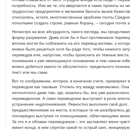
потребность. Или же те, кто ввергается в такие проекты из ч
трудностью предприятия и желанием бросить вызов божестве
относились, кстати, многочисленные арабские поэты Средни
попытками создать строки, равные Корану, – сегодня почти 
Несмотря на всю абсурдность такого взгляда, мы продолжа
форму разумения. Даже если бы я был противником перевод
вполне могли бы соблазнить на его перевод мотивы, о которы
можно было решиться хотя бы ради того, чтобы немного зат
переводов или, напротив, чтобы прояснить их темные места.
понимания к уже имеющемуся пониманию и тем самым избеж
можно добиться какого-то абсолютного, предельного познан
текст или мы сами.
Вот то соображение, которое, в конечном счете, примиряет 
переводом как таковым. Утолить эту жажду невозможно. Она 
непонятного даже там, где, казалось бы, все уже разъяснен
переведенном. А сами переводчики выступают в роли агент
устранение недопонимания. Ревностно выполняя свой долг, 
предшественникам на места, в которых те не разобрались д
поочередно выступая то помощниками, облегчающими жизнь,
За это я и обожаю переводчиков – это заставляет меня чувств
имеет конца; в нем спрятан какой-то острый шип, иниции