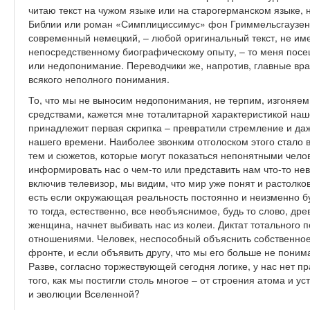
читаю текст на чужом языке или на старогерманском языке
Библии или роман «Симплициссимус» фон Гриммельсгаузен
современный немецкий, – любой оригинальный текст, не и
непосредственному биографическому опыту, – то меня посе
или недопонимание. Переводчики же, напротив, главные вр
всякого неполного понимания.
То, что мы не выносим недопонимания, не терпим, изгоняе
средствами, кажется мне тоталитарной характеристикой наш
принадлежит первая скрипка – превратили стремление и да
нашего времени. Наиболее звонким отголоском этого стало 
тем и сюжетов, которые могут показаться непонятными чело
информировать нас о чем-то или представить нам что-то не
включив телевизор, мы видим, что мир уже понят и растолков
есть если окружающая реальность постоянно и неизменно бу
то тогда, естественно, все необъяснимое, будь то слово, др
женщина, начнет выбивать нас из колеи. Диктат тотальног
отношениями. Человек, неспособный объяснить собственное
фронте, и если объявить другу, что мы его больше не поним
Разве, согласно торжествующей сегодня логике, у нас нет п
того, как мы постигли столь многое – от строения атома и ус
и эволюции Вселенной?