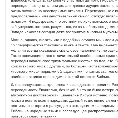
довелось услышать, как многие участники цитируют Коран, –
переведенные цитаты, они делали далеко идущие заключени
очень похожие на неоспоримые аксиомы. Переведенные с ин
предполагаемый или действительный смысл, отождествлялис
исламом. Я подозреваю, что это типично христианское, а во
заблуждение, которое, разумеется, из-за глобального доми
Запада искажает сегодня даже восприятие многими мусульм
Можно, однако, сказать, что в подобных случаях мы имеем д
со специфической трактовкой языка и текста. Она выражаетс
желании всегда схватывать смысловое наполнение, не завис
Такое понимание стало отличительной особенностью христиа
переводы начали свое триумфальное шествие по планете. О
христианского мира с другими, по большей части колонизир
«третьего мира» первыми обладателями печатных станков с
наиболее активно переводимой книгой остается Библия.
Для французского антрополога и исследователя религии Р
переводимости Евангелия, без какой бы то ни было потери с
абсолютной достоверности. Евангелие Иисуса истинно, пото
языки и понято всеми народами. Данный тезис является ло
плотины, о котором я рассуждал выше, сдвигом парадигмы,
Библии на народные языки и последующее распространение 
прогрессу книгопечатания.