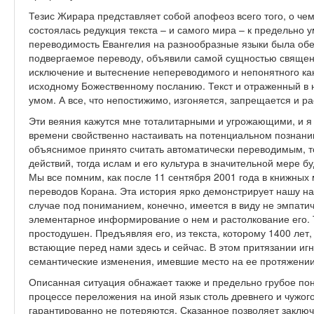
Тезис Жирара представляет собой апофеоз всего того, о чем
состоялась редукция текста – и самого мира – к предельно
переводимость Евангелия на разнообразные языки была обес
подвергаемое переводу, объявили самой сущностью священно
исключение и вытеснение непереводимого и непонятного как
исходному Божественному посланию. Текст и отраженный в н
умом. А все, что непостижимо, изгоняется, запрещается и ра
Эти веяния кажутся мне тоталитарными и угрожающими, и я 
времени свойственно настаивать на потенциальном познани
объяснимое принято считать автоматически переводимым, т
действий, тогда ислам и его культура в значительной мере 
Мы все помним, как после 11 сентября 2001 года в книжных 
переводов Корана. Эта история ярко демонстрирует нашу н
случае под пониманием, конечно, имеется в виду не эмпати
элементарное информирование о нем и растолкование его. 
простодушен. Предъявляя его, из текста, которому 1400 лет
встающие перед нами здесь и сейчас. В этом притязании игн
семантические изменения, имевшие место на ее протяжении
Описанная ситуация обнажает также и предельно грубое пон
процессе переложения на иной язык столь древнего и чужо
гарантированно не потеряются. Сказанное позволяет заключ