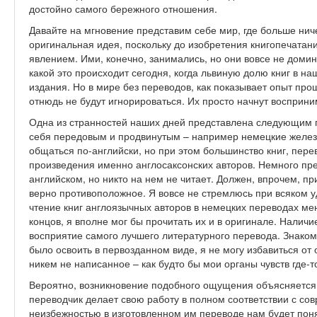
достойно самого бережного отношения.
Давайте на мгновение представим себе мир, где больше ниче
оригинальная идея, поскольку до изобретения книгопечата
явлением. Ими, конечно, занимались, но они вовсе не домин
какой это происходит сегодня, когда львиную долю книг в 
издания. Но в мире без переводов, как показывает опыт про
отнюдь не будут игнорироваться. Их просто начнут восприни
Одна из странностей наших дней представлена следующим п
себя передовым и продвинутым – например немецкие желе
общаться по-английски, но при этом большинство книг, пере
произведения именно англосаксонских авторов. Немного преу
английском, но никто на нем не читает. Должен, впрочем, п
верно противоположное. Я вовсе не стремлюсь при всяком у
чтение книг англоязычных авторов в немецких переводах мен
концов, я вполне мог бы прочитать их и в оригинале. Налич
восприятие самого лучшего литературного перевода. Знаком
было освоить в первозданном виде, я не могу избавиться от
никем не написанное – как будто бы мои органы чувств где-т
Вероятно, возникновение подобного ощущения объясняется
переводчик делает свою работу в полном соответствии с сов
неизбежностью в изготовленном им переводе нам будет поня