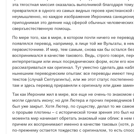
эта тягостная миссия оказалась выполнимой благодаря тому
превратился в одного из самых видных героев христианской
неумышленно, но каждое изображение Иеронима санкциониру
приподнимая это деяние над сферой обычных человеческих
сверхъестественную помощь.
По мере того, как в мире, в котором почти ничего не перевод
появлялся перевод, например, в лице той же Вульгаты, в не
первоисточнике. И мир, тем самым, снова как бы остался бе
воспринимался в качестве такового. Ведь, строго говоря, пе
интерпретации или иных посреднических форм, если его кон
рассматриваться как оригинал. Тут уместно сделать два на
нынешним переводческим опытам: все переводы имеют тенд
текстов (случай Септуагинты), или же этот статус постепенно
там и здесь перевод приравняли к оригиналу или даже заме
Так как Иероним жил в мире, все еще не очень-то знакомом 
могли сделать икону; но для Лютера и прочих переводчиков
был уже закрыт. Хотя Лютер, по существу, делал то же самое
о прорыве плотины – с исторической точки зрения это был н
момента мир начинает обретать знакомый нам облик: в нем
причем их воспринимают именно в качестве таковых (хотя, 
по-прежнему остается тождество с оригиналом, то есть спосо