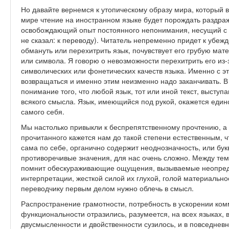
Но давайте вернемся к утопическому образу мира, который в
мире чтение на иностранном языке будет порождать раздр
освобождающий опыт постоянного непонимания, несущий с с
не сказал: к переводу). Читатель непременно придет к убе
обмануть или перехитрить язык, почувствует его грубую мат
или символа. Я говорю о невозможности перехитрить его из-з
символических или фонетических качеств языка. Именно с это
возвращаться и именно этим неизменно надо заканчивать. В
понимание того, что любой язык, тот или иной текст, высту
всякого смысла. Язык, имеющийся под рукой, окажется еди
самого себя.
Мы настолько привыкли к беспрепятственному прочтению, а
прочитанного кажется нам до такой степени естественным, ч
сама по себе, органично содержит неоднозначность, или бу
противоречивые значения, для нас очень сложно. Между тем, 
помнит обескураживающие ощущения, вызываемые неопреде
интерпретации, жесткой силой их глухой, голой материально
переводчику первым делом нужно облечь в смысл.
Распространение грамотности, потребность в ускорении ко
функциональности отразились, разумеется, на всех языках, 
двусмысленности и двойственности сузилось, и в повседневн