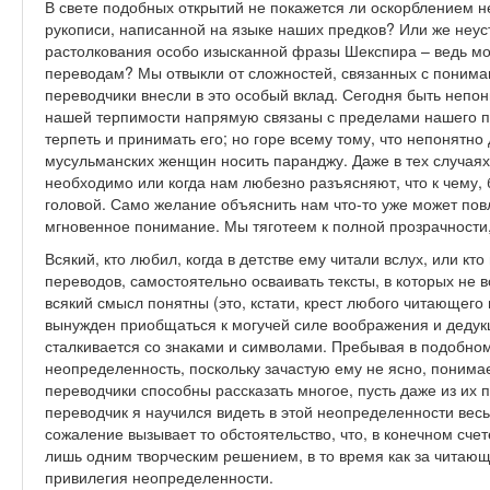
В свете подобных открытий не покажется ли оскорблением не
рукописи, написанной на языке наших предков? Или же неу
растолкования особо изысканной фразы Шекспира – ведь мо
переводам? Мы отвыкли от сложностей, связанных с поним
переводчики внесли в это особый вклад. Сегодня быть неп
нашей терпимости напрямую связаны с пределами нашего п
терпеть и принимать его; но горе всему тому, что непонятн
мусульманских женщин носить паранджу. Даже в тех случаях,
необходимо или когда нам любезно разъясняют, что к чему, 
головой. Само желание объяснить нам что-то уже может пов
мгновенное понимание. Мы тяготеем к полной прозрачности,
Всякий, кто любил, когда в детстве ему читали вслух, или кт
переводов, самостоятельно осваивать тексты, в которых не в
всякий смысл понятны (это, кстати, крест любого читающего 
вынужден приобщаться к могучей силе воображения и дедукц
сталкивается со знаками и символами. Пребывая в подобно
неопределенность, поскольку зачастую ему не ясно, понимае
переводчики способны рассказать многое, пусть даже из их 
переводчик я научился видеть в этой неопределенности вес
сожаление вызывает то обстоятельство, что, в конечном счет
лишь одним творческим решением, в то время как за читаю
привилегия неопределенности.