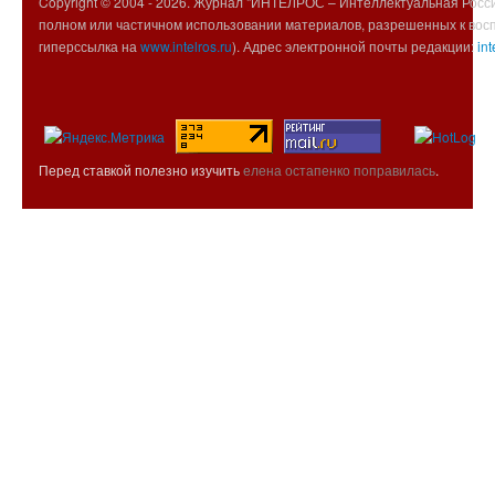
Copyright © 2004 -
2026. Журнал "ИНТЕЛРОС – Интеллектуальная Росси
полном или частичном использовании материалов, разрешенных к вос
гиперссылка на
www.intelros.ru
). Адрес электронной почты редакции:
int
Перед ставкой полезно изучить
елена остапенко поправилась
.