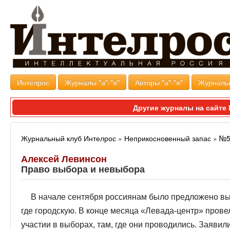
Интелрос
Журналы "а"-"я"
Авторы "а"-"я"
Журналь
Другие журналы на сайт
Журнальный клуб Интелрос
»
Неприкосновенный запас
»
№5
Алексей Левинсон
Право выбора и невыбора
В начале сентября россиянам было предложено выб
где городскую. В конце месяца «Левада-центр» прове
участии в выборах, там, где они проводились. Заявил