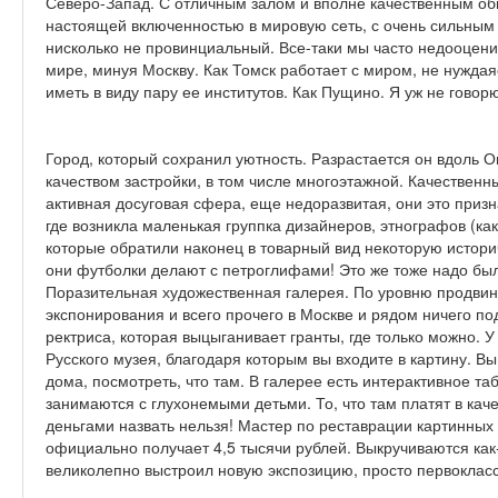
Северо-Запад. С отличным залом и вполне качественным об
настоящей включенно­стью в мировую сеть, с очень сильным 
нисколько не провинциальный. Все-таки мы часто недооценив
мире, минуя Москву. Как Томск работает с миром, не нуждая
иметь в виду пару ее институтов. Как Пущино. Я уж не говор
Город, который сохранил уютность. Разрастается он вдоль 
качеством за­стройки, в том числе многоэтажной. Качествен
активная досуговая сфе­ра, еще недоразвитая, они это приз
где возникла маленькая группка дизай­неров, этнографов (ка
которые обратили наконец в товарный вид некото­рую истор
они футболки делают с петроглифами! Это же тоже надо был
Поразительная худо­жественная галерея. По уровню продвин
экспонирования и всего прочего в Москве и рядом ничего по
ректриса, которая выцыганивает гранты, где только мож­но. 
Русского музея, благодаря которым вы входите в картину. Вы 
дома, посмотреть, что там. В гале­рее есть интерактивное та
занимаются с глухонемыми детьми. То, что там платят в кач
деньгами на­звать нельзя! Мастер по реставрации картинных 
официально получает 4,5 тысячи рублей. Выкручиваются как-
великолепно выстроил новую экспозицию, просто первоклас