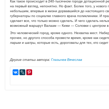
Как такое происходит в 240-тысячном городе дотационной р
на первый взгляд, непонятно. Но факт. Более того, у нового 
небольшим, впервые в жиз­ни дорвавшийся до настоящего сво
губернаторы по социалке главного врача поли­клиники. И пр
сде­лает все, что только можно сделать. И чего сделать нельз
возможный мар­шрут Валаам — Кижи — Соловки с центром в
Это человеческий город, кроме одного. Нехватка мест. Набе
прочее, но дру­гого способа провести время, кроме как сидет
ларьки и шатры, которые есть, дороговаты для тех, кто сидит
Другие статьи автора:
Глазычев Вячеслав