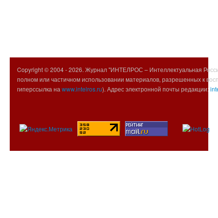
Copyright © 2004 -
2026. Журнал "ИНТЕЛРОС – Интеллектуальная Росси
полном или частичном использовании материалов, разрешенных к вос
гиперссылка на
www.intelros.ru
). Адрес электронной почты редакции:
int