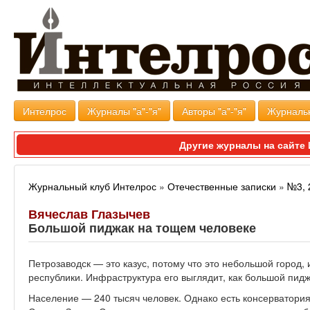
Интелрос
Журналы "а"-"я"
Авторы "а"-"я"
Журналь
Другие журналы на сайт
Журнальный клуб Интелрос
»
Отечественные записки
»
№3, 
Вячеслав Глазычев
Большой пиджак на тощем человеке
Петрозаводск — это казус, потому что это небольшой город,
республики. Инфра­структура его выглядит, как большой пидж
Население — 240 тысяч человек. Однако есть консервато­рия