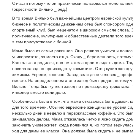
Отчасти потому что он практически пользовался монополией
(окрестности Вильно ⎯ ред.).
В то время Вильно был важнейшим центром еврейской культ
бизнесе и политическим движением отец был спонсором одно
спортивный клуб, был меценатом в широком смысле слова.
политические, культурные и общественные деятели того врем
я там присутствовал с бонной.
Мама была из семьи раввинов. Она решила учиться и пошла 
университете, за моего отца. Сходу ⎯ беременность, потому 
Как только я родился, она не хотела просто сидеть дома. Тог
повела завод по производству косметики. Отец купил завод 
химиком. Евреем, конечно. Завод вели двое человек ⎯ проф
вместе. На определенном этапе завод был продан, потому чт
Вильно. Тогда был куплен завод по производству трикотажа.
инженер вместе вели дело.
Особенность была в том, что мама отказалась быть дамой, к
для того времени. Обычно еврейские женщины ее уровня сид
несколько дней в неделю в первоклассные кофейни. Это был
занимались делом. Мама отказалась четко и ясно сидеть дом
закончить университет, когда появился я, но потом вернула
ход для дамы ее класса. Она должна была сидеть и не рыпать