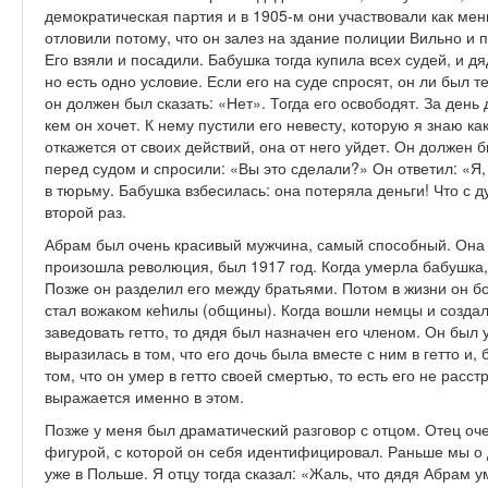
демократическая партия и в 1905-м они участвовали как ме
отловили потому, что он залез на здание полиции Вильно и
Его взяли и посадили. Бабушка тогда купила всех судей, и дя
но есть одно условие. Если его на суде спросят, он ли был т
он должен был сказать: «Нет». Тогда его освободят. За день
кем он хочет. К нему пустили его невесту, которую я знаю ка
откажется от своих действий, она от него уйдет. Он должен б
перед судом и спросили: «Вы это сделали?» Он ответил: «Я,
в тюрьму. Бабушка взбесилась: она потеряла деньги! Что с д
второй раз.
Абрам был очень красивый мужчина, самый способный. Она о
произошла революция, был 1917 год. Когда умерла бабушка,
Позже он разделил его между братьями. Потом в жизни он б
стал вожаком кеhилы (общины). Когда вошли немцы и создал
заведовать гетто, то дядя был назначен его членом. Он был 
выразилась в том, что его дочь была вместе с ним в гетто и,
том, что он умер в гетто своей смертью, то есть его не расс
выражается именно в этом.
Позже у меня был драматический разговор с отцом. Отец оч
фигурой, с которой он себя идентифицировал. Раньше мы о 
уже в Польше. Я отцу тогда сказал: «Жаль, что дядя Абрам у