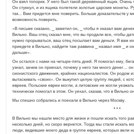
Он взял топорик. У него был такой деревянный ящик. Очень 
Он стукнул, и из ящика полетели золотые царские монеты. Ру
так... Вам придется мне поверить. Больше доказательств у 
возможность поверить.
«В письме сказано, ⎯ заметил он, ⎯ чтобы я оказал вам ден
Вильно. Ваш отец сказал мне, что вы продали все, чтобы дат
нужно прорываться, ваш отец посылает вам деньги. Я вам их
приедете в Вильно, найдите там раввина ⎯ назвал имя ⎯ и о
дальше».
Он остался с нами на четыре-пять дней. Я помогал ему, бе
узнал, зачем он приехал, почему у него так много денег… о
сионистского движения, крайних националистов. Он родом и
вытаскивать «своих». Он выкупил целую группу людей, с кот
евреев. Польские евреи могли, а литовские не могли уезжат
технически помогал в этом. Он уехал, сказав, что в Вильно о
Мы спешно собрались и поехали в Вильно через Москву.
* * *
В Вильно мы нашли место для жизни и пошли искать того рав
несколько дней, но скоро вернется. Тогда мы стали искать м
люди, видевшие моего деда в группе евреев, которых вели н