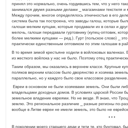
принял это нормально, очень гордившись тем, что у него та
занимался двумя разными делами ⎯ магазинами текстиля и 
Между прочим, многое определялось этничностью в его деле
система была так построена, что заводы галош, которые были
галоши мелким купцам, которые продавали их в селах и друг
мелочь, галоши передавали гуртовнику (купец-оптовик, кото
более мелкими купцами — ред.). Гурт (польское слово) ⎯ эт
практически единственным оптовиком по этим галошам в ра
В то время зимой крестьяне ходили в войлоковых валенках. 
из жесткого войлока у нас не было. Поэтому отец практическ
Таким образом, мы оказались в верхнем классе. Крупные ку
поляков верхним классом было дворянство и хозяева земель
параллельно, но у каждого было свое классовое разделение.
Евреи в основном не были хозяевами земель. Они были либ
владельцами доходных домов. В условиях царской России б
земельное владение евреями. Но не везде. Я знаю, что Тро
землю. Это региональное различие ⎯ разные регионы по-раз
вообще в Литве евреи не имели земель, это было не еврейск
* * *
В поколении моего старшего дяди и тети те, кто бунтовал, 