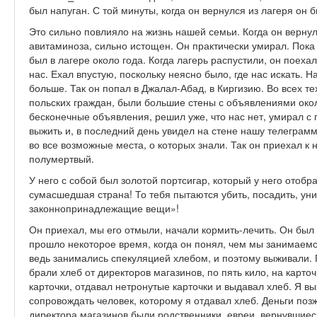
был напуган. С той минуты, когда он вернулся из лагеря он 
Это сильно повлияло на жизнь нашей семьи. Когда он вернул
авитаминоза, сильно истощен. Он практически умирал. Пока
был в лагере около года. Когда лагерь распустили, он поеха
нас. Ехал впустую, поскольку неясно было, где нас искать. Н
больше. Так он попал в Джалал-Абад, в Киргизию. Во всех т
польских граждан, были большие стены с объявлениями окол
бесконечные объявления, решил уже, что нас нет, умирал с 
выжить и, в последний день увидел на стене нашу телегра
во все возможные места, о которых знали. Так он приехал к
полумертвый.
У него с собой был золотой портсигар, который у него отобра
сумасшедшая страна! То тебя пытаются убить, посадить, уни
законнопринадлежащие вещи»!
Он приехал, мы его отмыли, начали кормить-лечить. Он был 
прошло некоторое время, когда он понял, чем мы занимаем
ведь занимались спекуляцией хлебом, и поэтому выживали. 
брали хлеб от директоров магазинов, по пять кило, на карто
карточки, отдавал нетронутые карточки и выдавал хлеб. Я вы
сопровождать человек, которому я отдавал хлеб. Деньги поз
директора магазинов были родственники, евреи, вернувшиес