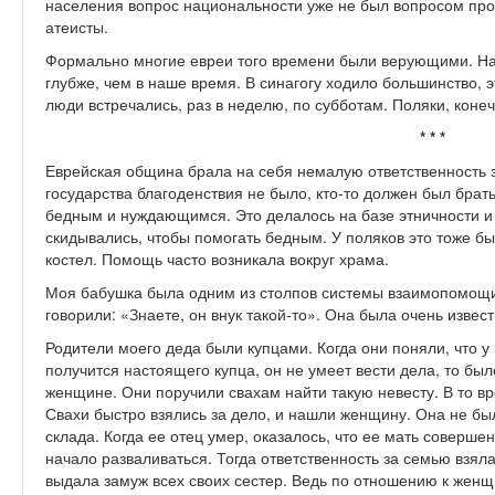
населения вопрос национальности уже не был вопросом про
атеисты.
Формально многие евреи того времени были верующими. Наск
глубже, чем в наше время. В синагогу ходило большинство, э
люди встречались, раз в неделю, по субботам. Поляки, конеч
* * *
Еврейская община брала на себя немалую ответственность 
государства благоденствия не было, кто-то должен был брат
бедным и нуждающимся. Это делалось на базе этничности и 
скидывались, чтобы помогать бедным. У поляков это тоже бы
костел. Помощь часто возникала вокруг храма.
Моя бабушка была одним из столпов системы взаимопомощи
говорили: «Знаете, он внук такой-то». Она была очень извес
Родители моего деда были купцами. Когда они поняли, что у 
получится настоящего купца, он не умеет вести дела, то был
женщине. Они поручили свахам найти такую невесту. В то вр
Свахи быстро взялись за дело, и нашли женщину. Она не бы
склада. Когда ее отец умер, оказалось, что ее мать соверше
начало разваливаться. Тогда ответственность за семью взял
выдала замуж всех своих сестер. Ведь по отношению к женщ