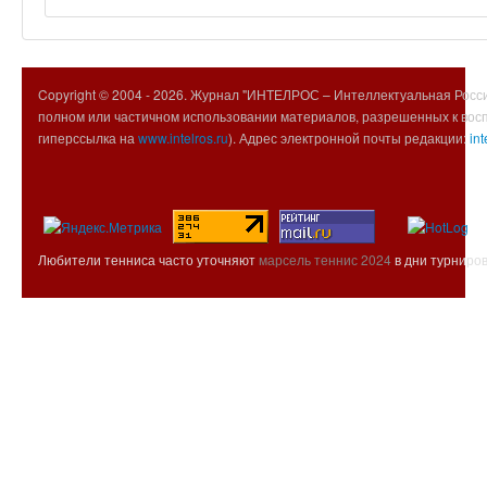
Copyright © 2004 -
2026. Журнал "ИНТЕЛРОС – Интеллектуальная Росси
полном или частичном использовании материалов, разрешенных к вос
гиперссылка на
www.intelros.ru
). Адрес электронной почты редакции:
int
Любители тенниса часто уточняют
марсель теннис 2024
в дни турниров