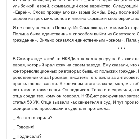
улыбочкой: еврей, скрывающий свое еврейство. Следующий 
«Еврей». Слово прозвучало как взрыв бомбы. Ведь после во
евреев из трех миллионов и многие скрывали свое еврейство
Я не сразу поехал в Польшу. Из Самарканда я с мамой отпра
Польша была единственным способом выйти из Советского С
гражданин». Вильно оказался единственным «окном». Папа 
* * *
В Самарканде какой-то НКВДист делал карьеру на бывших по
еврея, который крал кожу на своем заводе. Ему сказали, что 
контрреволюционных разговорах бывших польских граждан.
родственник отца Гросман, писатель, его взяли за антисовет
прошел через все это. В конечном итоге сказали, мол, мы те
вот такие и такие вещи. Он подписал. Тогда его спросили, а
отца среди тех, кому он говорил. НКВДист раскручивал заго
статья 58 УК. Отца вызвали как свидетеля в суд. И тут прои
официально прессовали в суде для протокола.
⎯ Вы это говорили?
⎯ Говорил!
⎯ Подписали?