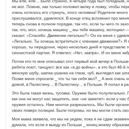
Мы ели, ели… Было странно, я четыре года был голодным, но 
не мог. Помню, как только положил вилку и ложку, чтобы пе
очень хотелось его стукнуть, этого человека! Родители много
прислушивался, удивлялся. В конце отец вспомнил про меня,
теперь снова в полном порядке, так что, если ты чего-то зах
так, что, мол, хочешь машину ⎯ мы тебе машину, мотоцикл —
сказал: «Спасибо. Движение легально?» Он на меня с удивле
«Легально. Ты хочешь встретиться с членами движения?» Я 
хорошо, ты передохни, через несколько дней я представлю 
сионистской партии. Я ответил: «Нет, завтра». И он меня за
Потом кто-то мне описывал этот первый мой вечер в Польш
ребята поют, танцуют; все как «в до войны», а это был 46-й г
женскую шубу, шапка-ушанка на глаза, чуб, выглядел как шп
Позже меня спросили ⎯ что ты так себя вел? ⎯ А мне очень 
домой, в Палестину… В Палестину… в Польше. Я попал в рай.
Это была такая жизнь, тусовка. Оружие было полулегально. 
как они не могут нас защитить, они «не заметят» если у на
оружия осталось. Нам многое разрешалось. Мы были орган
своих поверх полиции. Были погромы, но мы могли стать око
Моя мама заявила, что мы не уедем, пока я не сдам экзаме
думала, что если я выеду из Польши ⎯ конец моему образова