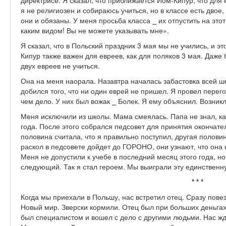
директрисе. Я сказал, что приближается Йом-Кипур, что для 
я не религиозен и собираюсь учиться, но в классе есть двое,
они и обязаны. У меня просьба класса ⎯ их отпустить на этот
каким видом! Вы не можете указывать мне».
Я сказал, что в Польский праздник 3 мая мы не учились, и эт
Кипур также важен для евреев, как для поляков 3 мая. Даж
двух евреев не учиться.
Она на меня наорала. Назавтра началась забастовка всей шк
добился того, что ни один еврей не пришел. Я провел перег
чем дело. У них был вожак ⎯ Болек. Я ему объяснил. Возник
Меня исключили из школы. Мама смеялась. Папа не знал, как
года. После этого собрался педсовет для принятия окончате
половина считала, что я правильно поступил, другая полови
раскол в педсовете дойдет до ГОРОНО, они узнают, что она 
Меня не допустили к учебе в последний месяц этого года, н
следующий. Так я стал героем. Мы выиграли эту единственн
* * *
Когда мы приехали в Польшу, нас встретил отец. Сразу пове
Новый мир. Зверски кормили. Отец был при больших деньгах
был специалистом и вошел с дело с другими людьми. Нас жд