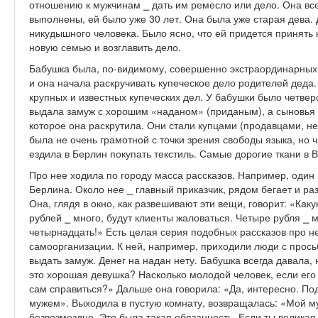
отношению к мужчинам ⎯ дать им ремесло или дело. Она все 
выполнены, ей было уже 30 лет. Она была уже старая дева.
никудышного человека. Было ясно, что ей придется принять 
новую семью и возглавить дело.
Бабушка была, по-видимому, совершенно экстраординарных 
и она начала раскручивать купеческое дело родителей деда.
крупных и известных купеческих дел. У бабушки было четвер
выдала замуж с хорошим «наданом» (приданым), а сыновья 
которое она раскрутила. Они стали купцами (продавцами, н
была не очень грамотной с точки зрения свободы языка, но 
ездила в Берлин покупать текстиль. Самые дорогие ткани в В
Про нее ходила по городу масса рассказов. Например, один и
Берлина. Около нее ⎯ главный приказчик, рядом бегает и ра
Она, глядя в окно, как развешивают эти вещи, говорит: «Как
рублей ⎯ много, будут клиенты жаловаться. Четыре рубля ⎯ 
четырнадцать!» Есть целая серия подобных рассказов про н
самоорганизации. К ней, например, приходили люди с прось
выдать замуж. Денег на надан нету. Бабушка всегда давала,
это хорошая девушка? Насколько молодой человек, если его
сам справиться?» Дальше она говорила: «Да, интересно. По
мужем». Выходила в пустую комнату, возвращалась: «Мой му
безвозмездно. Это была такая обязанность. Если ты великая