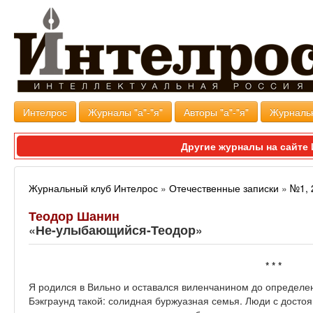
Интелрос
Журналы "а"-"я"
Авторы "а"-"я"
Журналь
Другие журналы на сайт
Журнальный клуб Интелрос
»
Отечественные записки
»
№1, 
Теодор Шанин
«Не-улыбающийся-Теодор»
* * *
Я родился в Вильно и оставался виленчанином до определен
Бэкграунд такой: солидная буржуазная семья. Люди с досто