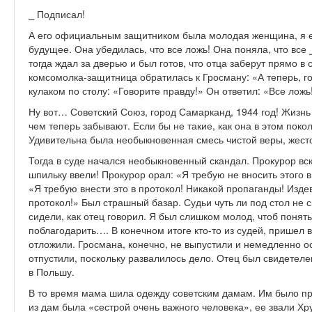
⎯ Подписал!
А его официальным защитником была молодая женщина, я е
будущее. Она убедилась, что все ложь! Она поняла, что все
тогда ждал за дверью и был готов, что отца заберут прямо в 
комсомолка-защитница обратилась к Гросману: «А теперь, го
кулаком по столу: «Говорите правду!» Он ответил: «Все ложь
Ну вот… Советский Союз, город Самарканд, 1944 год! Жизнь
чем теперь забывают. Если бы не такие, как она в этом поко
Удивительна была необыкновенная смесь чистой веры, жесто
Тогда в суде начался необыкновенный скандал. Прокурор вск
шпильку ввели! Прокурор орал: «Я требую не вносить этого в
«Я требую внести это в протокол! Никакой пропаганды! Изде
протокол!» Был страшный базар. Судьи чуть ли под стол не 
сидели, как отец говорил. Я был слишком молод, чтоб понят
поблагодарить…. В конечном итоге кто-то из судей, пришел 
отложили. Гросмана, конечно, не выпустили и немедленно ос
отпустили, поскольку развалилось дело. Отец был свидетеле
в Польшу.
В то время мама шила одежду советским дамам. Им было пр
из дам была «сестрой очень важного человека», ее звали Хр