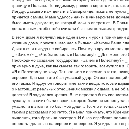
границу в Польше. По-видимому, раввина спрятали, так как 
Иегуду, давшего нам деньги в Самарканде, искать не нужно 
придется самим. Маме удалось найти в университете докуме
было иметь документ, на который можно опереться. В Поль
достаточным, чтобы тебя считали бывшим польским граждан
В этом доме я получил еще один важный урок в понимании д
хозяина дома, приютившего нас в Вильно: «Каковы Ваши пл
Двигаться я никуда не собираюсь. Почему в других местах 
⎯ «Зачем?» ⎯ «Чтобы попасть в Палестину!» ⎯ Для меня это 
Необходимо создание государства. «Зачем в Палестину?» ⎯ «
примерно в духе, как вы смеете так говорить, возмутился я. 
«Я в Палестину не хочу. Тот, кто жил с евреями в гетто, нико
евреев». Для меня это был ужасный удар. Он же настоящий е
его таким. И вдруг он говорит мне такие вещи, которые взр
о настоящих реальных отношениях между людьми, а не об аб
царства! Я задумался крепко. Я не перестал быть сионистом.
чувствуют, значит были евреи, которые были не менее ужасн
ужасно, и в этом гетто был мой дядя... То, что я тогда сказал
такими рассказами про гетто. Я начал понимать, что Юденр
выделять, кого брать на расстрел. И была еврейская полиц
перестал делиться на евреев и не-евреев. Я увидел, что ев