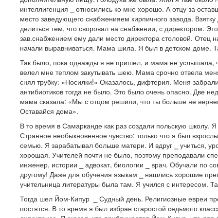
интеллигенция ⎯ относились ко мне хорошо. А отцу за остав
место заведующего снабженияем кирпичного завода. Взятку 
делиться тем, что своровал на снабжении, с директором. Э
зав.снабжением ему дали место директора столовой. Отец 
начали выравниваться. Мама шила. Я был в детском доме. Т
Так было, пока однажды я не пришел, и мама не услышала, 
велел мне теплом закутывать шею. Мама срочно отвела меня
снял трубку: «Носилки!» Оказалось, дифтерия. Меня забрали
антибиотиков тогда не было. Это было очень опасно. Две не
мама сказала: «Мы с отцом решили, что ты больше не вернеш
Оставайся дома».
В то время в Самарканде как раз создали польскую школу. Я 
Странное необыкновенное чувство: только что я был взросл
семью. Я зарабатывал больше матери. И вдруг ⎯ учиться, у
хорошая. Учителей почти не было, поэтому преподавали спе
инженер, истории ⎯ адвокат, биологии ⎯ врач. Обучали по с
другому! Даже для обучения языкам ⎯ нашлись хорошие пре
учительница литературы была там. Я учился с интересом. Та
Тогда шел Йом-Кипур ⎯ Судный день. Религиозные евреи про
постятся. В то время я был избран старостой седьмого класс