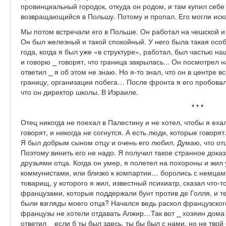
провинциальный городок, откуда он родом, и там купил себе
возвращающийся в Польшу. Потому и пропал. Его могли иска
Мы потом встречали его в Польше. Он работал на чешской и
Он был железный и такой спокойный. У него была такая особ
года, когда я был уже «в структуре», работал, был частью н
и говорю ⎯ говорят, что граница закрылась... Он посмотрел 
ответил ⎯ я об этом не знаю. Но я-то знал, что он в центре 
границу, организации побега… После фронта я его пробовал 
что он директор школы. В Израиле.
* * *
Отец никогда не поехал в Палестину и не хотел, чтобы я ехал
говорят, и никогда не согнутся. А есть люди, которые говорят
Я был добрым сыном отцу и очень его любил. Думаю, что отц
Поэтому винить его не надо. Я получил такое странное доказ
друзьями отца. Когда он умер, я полетел на похороны и жил
коммунистами, или близко к компартии… боролись с немцами.
товарищ, у которого я жил, известный психиатр, сказал что-т
французами, которые поддержали бунт против де Голля, и те
были взгляды моего отца? Начался ведь раскол французского
французы не хотели отдавать Алжир…Так вот ⎯ хозяин дома
ответил ⎯ если б ты был здесь, ты бы был с нами, но не тво