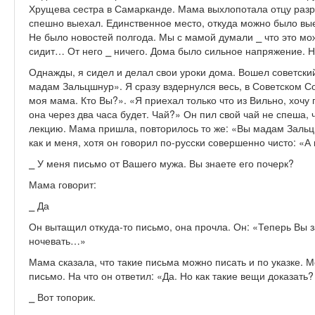
Хрущева сестра в Самарканде. Мама выхлопотала отцу разр
спешно выехал. Единственное место, откуда можно было выех
Не было новостей полгода. Мы с мамой думали ⎯ что это мож
сидит… От него ⎯ ничего. Дома было сильное напряжение. Н
Однажды, я сидел и делал свои уроки дома. Вошел советский
мадам Зальцшнур». Я сразу вздернулся весь, в Советском С
моя мама. Кто Вы?». «Я приехал только что из Вильно, хочу
она через два часа будет. Чай?» Он пил свой чай не спеша, 
лекцию. Мама пришла, повторилось то же: «Вы мадам Зальцш
как и меня, хотя он говорил по-русски совершенно чисто: «А
⎯ У меня письмо от Вашего мужа. Вы знаете его почерк?
Мама говорит:
⎯ Да
Он вытащил откуда-то письмо, она прочла. Он: «Теперь Вы з
ночевать…»
Мама сказала, что такие письма можно писать и по указке. 
письмо. На что он ответил: «Да. Но как такие вещи доказать
⎯ Вот топорик.