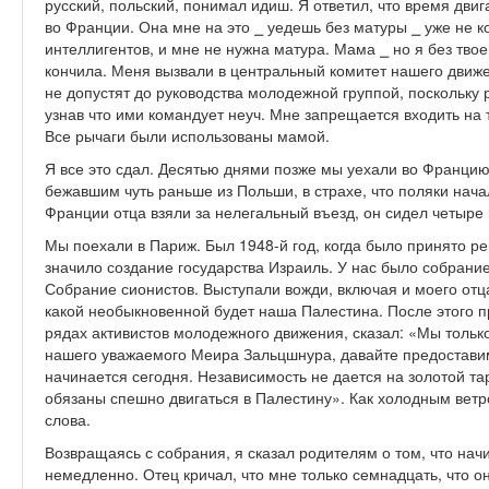
русский, польский, понимал идиш. Я ответил, что время двиг
во Франции. Она мне на это ⎯ уедешь без матуры ⎯ уже не ко
интеллигентов, и мне не нужна матура. Мама ⎯ но я без твое
кончила. Меня вызвали в центральный комитет нашего движе
не допустят до руководства молодежной группой, поскольку 
узнав что ими командует неуч. Мне запрещается входить на 
Все рычаги были использованы мамой.
Я все это сдал. Десятью днями позже мы уехали во Францию
бежавшим чуть раньше из Польши, в страхе, что поляки нача
Франции отца взяли за нелегальный въезд, он сидел четыре 
Мы поехали в Париж. Был 1948-й год, когда было принято р
значило создание государства Израиль. У нас было собрани
Собрание сионистов. Выступали вожди, включая и моего отц
какой необыкновенной будет наша Палестина. После этого п
рядах активистов молодежного движения, сказал: «Мы тольк
нашего уважаемого Меира Зальцшнура, давайте предоставим
начинается сегодня. Независимость не дается на золотой тар
обязаны спешно двигаться в Палестину». Как холодным ветр
слова.
Возвращаясь с собрания, я сказал родителям о том, что нач
немедленно. Отец кричал, что мне только семнадцать, что он