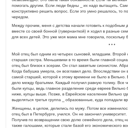
помогать другим. Если люди бедны ⎯ их надо вытащить. Са
конструктивно решить вопрос. Если это умно решалось, то 
чередом.
Между прочим, меня с детства начали готовить к подобным д
вместе со своей бонной (гувернанткой) я ходил в разные се
для всех детей. Это уже моя мама мне говорила, поскольку б
* * *
Мой отец был одним из четырех сыновей, младшим. Второй 
старшая сестра. Меньшевики в то время были главной социа
отец был близок к эсерам. Он стал завзятым сионистом. Абра
Когда бабушка умерла, он возглавил дело. Впоследствии он 
самой старшей, которой к этому времени не было в Вильно
дело между братьями. Каждый получил равную толику. Все ч
были купцы, ведь главное разделение среди евреев Вильно
ниже, купцы выше. Позже, в Еврейском населении Вильно где
выделяться третья группа ⎯ образованные, куда попадали вра
Женщины, в целом, делились по мужу. Потом все изменилос
отец был в Петербурге, учился. Он не закончил университет
Получив по возвращении свою долю семейного дела, отец на
также галошами, которые стали базой его экономического в