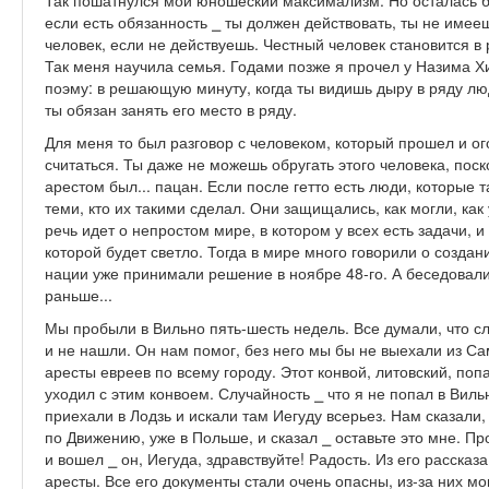
Так пошатнулся мой юношеский максимализм. Но осталась б
если есть обязанность ⎯ ты должен действовать, ты не имее
человек, если не действуешь. Честный человек становится в 
Так меня научила семья. Годами позже я прочел у Назима Хи
поэму: в решающую минуту, когда ты видишь дыру в ряду люд
ты обязан занять его место в ряду.
Для меня то был разговор с человеком, который прошел и ого
считаться. Ты даже не можешь обругать этого человека, поск
арестом был... пацан. Если после гетто есть люди, которые т
теми, кто их такими сделал. Они защищались, как могли, как
речь идет о непростом мире, в котором у всех есть задачи, и
которой будет светло. Тогда в мире много говорили о созд
нации уже принимали решение в ноябре 48-го. А беседовали
раньше...
Мы пробыли в Вильно пять-шесть недель. Все думали, что с
и не нашли. Он нам помог, без него мы бы не выехали из Сам
аресты евреев по всему городу. Этот конвой, литовский, поп
уходил с этим конвоем. Случайность ⎯ что я не попал в Вил
приехали в Лодзь и искали там Иегуду всерьез. Нам сказали
по Движению, уже в Польше, и сказал ⎯ оставьте это мне. П
и вошел ⎯ он, Иегуда, здравствуйте! Радость. Из его рассказ
аресты. Все его документы стали очень опасны, из-за них мо