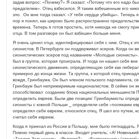
задав вопрос: «Почему?» Я сказал: «Потому что его надо бы
предателем». Отец взбесился. Я таким взбешенным его никог
зло. Он мне тогда сказал: «У тебя сердце убийцы». Теперь я
пор я понял, как широко было распространено предательст
времена. Теперь я готов простить, хотя никогда не смогу пр
отца. В том разговоре он был взбешен больше меня.
Я очень ценил отца, идентифицировал себя с ним. Отец к э
сионистов. В Петербурге он поддерживал эсеров. Когда он в
сионистических эсеров под названием «Молодые сионисты». 
был в группе, которая проиграла. И тогда он нашел себя вне
сионистического движения, определяющую себя как либерал
примерно до конца жизни. Та группа, к которой отец принад
вождя, Гринбаума. Он был членом польского парламента, с
Гринбаум был непримиримым националистом. В сейме он же
способствовал созданию блока национальных меньшинств По
определить евреев. Были две позиции: Гринбаумисты определ
сионисты с южной Польши ⎯ определяли себя «поляками евре
определял себя евреям, относился отец. Я шел его путем, ко
считал себя евреем.
Когда я приехал из России в Польшу, мне было пятнадцать. Я
Помню первый день в классе. Входит учитель: «А! Новенький
«Теодор Зальцшнур». «Религия?» ⎯ «Безвезданевы (атеист)» 