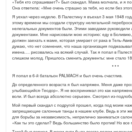
«Тебя кто спрашивает?» Был скандал. Мама молчала, и я по
Она ответила: «Мне очень страшно за тебя, но если без этог
Я уехал через неделю. В Палестину я въехал 3 мая 1948 год
этому времени мы создали структуру нелегальной переброск
нелегальных документов были. Этими заводами руководили
документами. Мне нарисовали мою историю: еду в Боливию, у
должен заехать к маме, которая умирает от рака в Тель-Авив
думаю, что нет сомнения, что наша организация подмазывал
имена…. рисовались на всякий случай. Так я попал в Палес
слишком молод. Пришлось сменить документы: мне стало 18
* * *
Я попал в 6-й батальон PALMACH и был очень счастлив.
До определенного возраста я был напряжен. Меня даже про
улыбающийся-Теодор». Я не воспринимал это как напряжени
воли. И был всегда абсолютно серьезен. Смотрел из-подлоб
Мой первый скандал с подругой прошел, когда под моим н
запрещающие салонные танцы в нашем клубе. Ведь в эти жес
для борьбы за независимость, неприлично заниматься салон
«Как ты это сделал? Ведь большинство было против! Но все 
Такой был период. В моем пути была всегда рядом железная