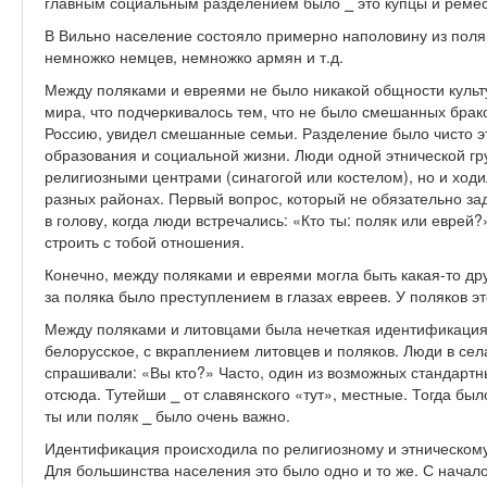
главным социальным разделением было ⎯ это купцы и реме
В Вильно население состояло примерно наполовину из поляк
немножко немцев, немножко армян и т.д.
Между поляками и евреями не было никакой общности культу
мира, что подчеркивалось тем, что не было смешанных браков
Россию, увидел смешанные семьи. Разделение было чисто э
образования и социальной жизни. Люди одной этнической гр
религиозными центрами (синагогой или костелом), но и ходи
разных районах. Первый вопрос, который не обязательно з
в голову, когда люди встречались: «Кто ты: поляк или еврей?
строить с тобой отношения.
Конечно, между поляками и евреями могла быть какая-то др
за поляка было преступлением в глазах евреев. У поляков э
Между поляками и литовцами была нечеткая идентификация
белорусское, с вкраплением литовцев и поляков. Люди в селах
спрашивали: «Вы кто?» Часто, один из возможных стандартн
отсюда. Тутейши ⎯ от славянского «тут», местные. Тогда был
ты или поляк ⎯ было очень важно.
Идентификация происходила по религиозному и этническому
Для большинства населения это было одно и то же. С начал