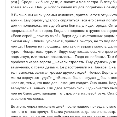
ред.). Среди них были дети, а значит и моя сестра. В лесу
время войны. Немцы использовали их для погребения семид
В Вильно мы жили у семьи человека, прятавшегося от уничт
армии. Ему одному удалось спрятаться, вся его семья погибл
армия появилась, пять дней шли бои на улицах города. Он в
прорывавшейся в город. Когда он подошел к группе офицеров
«Если еврей ⎯ почему жив?» Вдруг один из стоявших рядом
сказал ему: «Линяй, убирайся, прячься быстро, не то под п
немцы. Повели на площадку, заставили вырыть могилу, дали 
курил. Немцы тоже курили. Вдруг ему показалось, что двое см
подмигнул, или только показалось… Тогда он побежал. Там б
пробежал через ворота ⎯ начали стрелять. Ему удалось уйти
замужнюю, с тремя детьми. Ее расстреляли на Панаре. Она 
тел, вылезла, залитая кровью других людей. Ночью. Вернулас
могли вернуться туда?» ⎯ «Больше было некуда» ⎯ был ответ
швеями, теми, кто шил для немецких солдат. Она шила. Когд
вернулась в Вильно. Эти двое встретились. Одиночество бы
нее не было двух пальцев ⎯ отстреляны на левой руке. Она 
веселого человека.
До этого, через несколько дней после нашего приезда, стало 
нет, его от нас прячут. В таких условиях ведь нос очень остр,
городу пошли слухи, что поймали группу из ста десяти лито