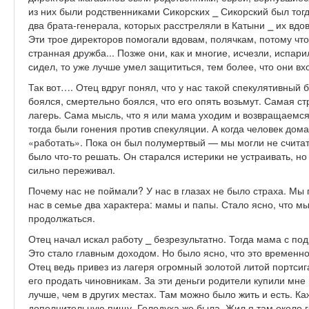
из них были родственниками Сикорских ⎯ Сикорский был тог
два брата-генерала, которых расстреляли в Катыни ⎯ их вдо
Эти трое директоров помогали вдовам, полячкам, потому чт
странная дружба... Позже они, как и многие, исчезли, испар
сидел, то уже лучше умел защититься, тем более, что они вх
Так вот…. Отец вдруг понял, что у нас такой спекулятивный б
боялся, смертельно боялся, что его опять возьмут. Самая с
лагерь. Сама мысль, что я или мама уходим и возвращаемся 
тогда были гонения против спекуляции. А когда человек дом
«работать». Пока он был полумертвый — мы могли не считать
было что-то решать. Он старался истерики не устраивать, н
сильно переживал.
Почему нас не поймали? У нас в глазах не было страха. Мы 
нас в семье два характера: мамы и папы. Стало ясно, что м
продолжаться.
Отец начал искал работу ⎯ безрезультатно. Тогда мама с по
Это стало главным доходом. Но было ясно, что это временно,
Отец ведь привез из лагеря огромный золотой литой портси
его продать чиновникам. За эти деньги родители купили мне
лучше, чем в других местах. Там можно было жить и есть. 
дополнительную пищу. Голодуха же была. Жил я там около г