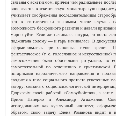
связаны с аскетизмом, причем чем радикальнее послед
вписывается в аскетическую монастырскую парадигму.
учитывает соображения исследовательницы старообр
что в статистически значимом числе случаев г
возможность бескровного развития и давали прислан
мирно уйти. Если же начинался штурм, то поставлен
поджигала солому — и гарь начиналась. В дискусси
сформировались три основные точки зрения. Пе
фантастическое (т. е. голословное и искусственное)
самосожжения были обоснованы ритуально, то ес
самостоятельной по отношению к христианской. 
историками народнического направления и подхва
сводится к теме социального протеста угнетенных мас
автору, связана с социопсихологической интерпретац
Дюркгейм своей работой «Самоубийство», а затем 
Ирина Паперно и Александр Агаджанян. Само
исследованиях как культурный институт, оформл
образом, свою задачу Елена Романова видит в и