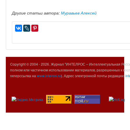
Другие статьи автора:
Муравьев Алексей
Copyright © 2004 -
2026. Журнал "ИНТЕЛРОС – Интеллектуальная Росси
полном или частичном использовании материалов, разрешенных к вос
гиперссылка на
www.intelros.ru
). Адрес электронной почты редакции:
int