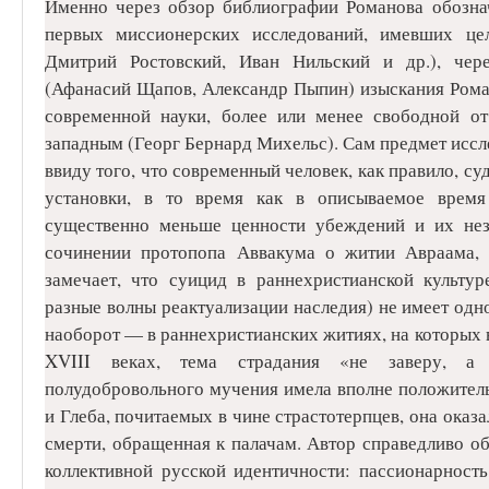
Именно через обзор библиографии Романова обознач
первых миссионерских исследований, имевших це
Дмитрий Ростовский, Иван Нильский и др.), чер
(Афанасий Щапов, Александр Пыпин) изыскания Рома
современной науки, более или менее свободной от
западным (Георг Бернард Михельс). Сам предмет иссл
ввиду того, что современный человек, как правило, с
установки, в то время как в описываемое время
существенно меньше ценности убеждений и их нез
сочинении протопопа Аввакума о житии Авраама, 
замечает, что суицид в раннехристианской культур
разные волны реактуализации наследия) не имеет одн
наоборот — в раннехристианских житиях, на которых 
XVIII веках, тема страдания «не заверу, а 
полудобровольного мучения имела вполне положитель
и Глеба, почитаемых в чине страстотерпцев, она оказа
смерти, обращенная к палачам. Автор справедливо о
коллективной русской идентичности: пассионарност