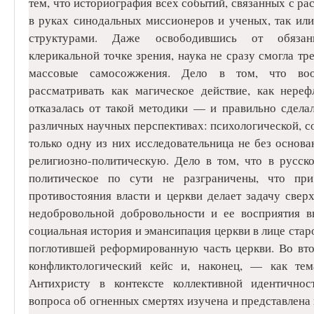
тем, что историография всех событий, связанных с р
в руках синодальных миссионеров и ученых, так ил
структурами. Даже освободившись от обязанн
клерикальной точке зрения, наука не сразу смогла тр
массовые самосожжения. Дело в том, что воо
рассматривать как магическое действие, как нере
отказалась от такой методики — и правильно сделал
различных научных перспективах: психологической, со
только одну из них исследовательница не без основа
религиозно-политическую. Дело в том, что в русск
политическое по сути не разграничены, что пр
противостояния власти и церкви делает задачу свер
недобровольной добровольности и ее восприятия вы
социальная история и эмансипация церкви в лице ста
поглотившей реформированную часть церкви. Во вто
конфликтологический кейс и, наконец, — как те
Антихристу в контексте коллективной идентичнос
вопроса об огненных смертях изучена и представлен