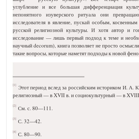
углубление и все большая дифференциация куль
непонятного изуверского ритуала они превраща
исследователя в явление, пускай особым, косвенны
русской религиозной культуры. И хотя автор и го
исследование — лишь первый подход к теме и необх
научный decorum), книга позволяет не просто осмысл
такие вопросы, которые наметят подходы к новой фен
[1]
Этот период вслед за российским историком И. А. К
религиозный — в XVII в. и социокультурный — в XVIII
[2]
См. с. 80—111.
[3]
С. 32—42.
[4]
С. 80—90.