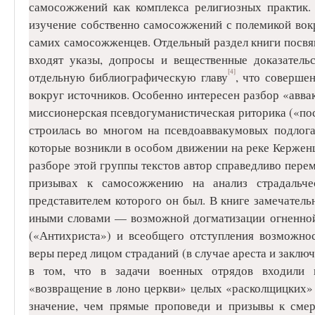
самосожжений как комплекса религиозных практик.
изучение собственно самосожжений с полемикой вок
самих самосожженцев. Отдельный раздел книги посв
входят указы, допросы и вещественные доказатель
[4]
отдельную библиографическую главу
, что соверше
вокруг источников. Особенно интересен разбор «аввак
миссионерская псевдогуманистическая риторика («пос
строилась во многом на псевдоаввакумовых подлога
которые возникли в особом движении на реке Кержен
разборе этой группы текстов автор справедливо пере
призывах к самосожжению на анализ страдальчес
представителем которого он был. В книге замечатель
иными словами — возможной догматизации огненной 
(«Антихриста») и всеобщего отступления возможнос
веры перед лицом страданий (в случае ареста и заклю
в том, что в задачи военных отрядов входили 
«возвращение в лоно церкви» целых «расколщицких» 
значение, чем прямые проповеди и призывы к смер