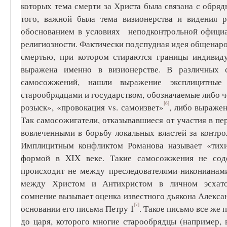
которых тема смерти за Христа была связана с обряд
того, важной была тема визионерства и видения р
обоснованием в условиях неподконтрольной офици
религиозности. Фактически подспудная идея общенаро
смертью, при котором стираются границы индивиду
выражена именно в визионерстве. В различных 
самосожжений, нашли выражение эксплицитны
старообрядцами и государством, обозначаемые либо че
[6]
розыск», «провокация vs. самоизвет»
, либо выражен
Так самосожигатели, отказывавшиеся от участия в пе
вовлеченными в борьбу локальных властей за контро
Имплицитным конфликтом Романова называет «тих
формой в XIX веке. Такие самосожжения не соде
происходит не между преследователями-никонианам
между Христом и Антихристом в личном эсхатол
сомнение вызывает оценка известного дьякона Алекса
[7]
основании его письма Петру I
. Такое письмо все же 
до царя, которого многие старообрядцы (например, 