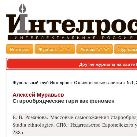
Интелрос
Журналы "а"-"я"
Авторы "а"-"я"
Журналь
Другие журналы на сайт
Журнальный клуб Интелрос
»
Отечественные записки
»
№1, 
Алексей Муравьев
Старообрядческие гари как феномен
Е. В. Романова. Массовые самосожжения старообряд
Studia ethnologica. СПб.: Издательство Европейского 
288 с.