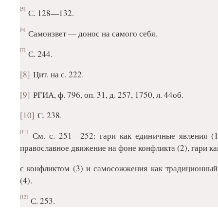
[5]
С. 128—132.
[6]
Самоизвет — донос на самого себя.
[7]
С. 244.
[8]
Цит. на с. 222.
[9]
РГИА, ф. 796, оп. 31, д. 257, 1750, л. 44об.
[10]
С. 238.
[11]
См. с. 251—252: гари как единичные явления (1)
православное движение на фоне конфликта (2), гари ка
с конфликтом (3) и самосожжения как традиционный 
(4).
[12]
С. 253.