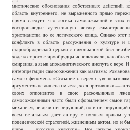
мистические обоснования собственных действий, 
область внутреннего, не выраженного прямо переж
прямо следует, что логика самосожжений в этих и
воспроизводит аутентичную логику самоотречен
христианства до ее логического конца. Однако этот 
конфликта в область рассуждения о культуре и
старообрядческой церкви с никонианской был неизб
ходе которого старообрядцы использовали, как объясн
смирения, а язык апокалиптического диспута о вере. И
интерпретации самосожжений как магизма: Романова
самого феномена. «Стязание о вере» с увещевателям
аргументов не лишена смысла, хотя противники — анти
своих оппонентов в свою раскольничью лжец
самосожжениями часто были оформлением самой гари
механизм, не дезинтегрирующий, но интегрирующий 
всем остальным дает автору с полным правом утв
поведенческой стратегией, жизненным актом, но и 
шире — русскую культуру». Все четыре хронол