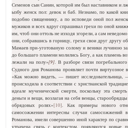
Семенов сын Санин, которой им был наставником и лж
ызбу женск пол: девок и баб. Незнамо, по какой кн
подобно священнику, а по исповеди оной пол женск
мужиков и всех вдруг спрашивал грехи по оной книжк
им, чтоб они оттоль не изходя згорели, а сам неведомо
они, собравшись в горницу, грехи свои друг другу об
Мамаев при-уготованую солому и веники лучиною заже
до большаго пламени молились Богу, а как пламень воз
лежали на полу»
[9]
. В разборе связи погребального
Судного дня Романова проявляет почти виртуозное в
«Как можно видеть, — пишет исследовательница, —
происходила в соответствии с христианской традицие
идеале мученической смерти, поскольку эта смерть
деньги и вещи, возлагая на себя венцы, старообрядц
обрядовых ролях»
[10]
. Как примеры нового отн
самосожжении интересны случаи самосожжений в 
Романова, имели совершенно иной характер по срав
утрачена связь с контекстом, появляются новые п