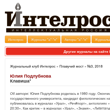
Интелрос
Журналы "а"-"я"
Авторы "а"-"я"
Журналь
Другие журналы на сайт
Журнальный клуб Интелрос
»
Плавучий мост
»
№3, 2018
Юлия Подлубнова
Клавиша*
Об авторе:
Юлия Подлубнова родилась в 1980 году. Окончи
государственного университета, кандидат филологических на
публиковалась в журналах «Урал», «Реч#порт», антологиях 
20:30». Как критик – в журналах «Урал», «Знамя», «Лиterraту