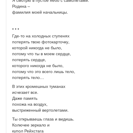
Я смотрю в пустое небо с самолетами.
Родина –
фамилия моей начальницы.
* * *
Где-то на холодных ступенях
потерять твою фотокарточку,
которой никогда не было,
потому что ты в моем сердце,
потерять сердце,
которого никогда не было,
потому что это всего лишь тело,
потерять тело…
В этих кромешных туманах
исчезает все.
Даже память
похожа на воздух,
выстриженный вертолетами.
Ты открываешь глаза и видишь.
Колючее зеркало и
купол Рейхстага