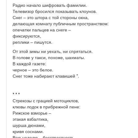
Радио начало шифровать фамилии.
Телевизор бросился показывать клоунов.
Снег – это штора с той стороны окна,
делающая комнату публичным пространством:
опечатки пальцев на снеге –
фиксируются,
реплики – пишутся.
От этой зимы ни уехать, ни спрятаться.
В голове у такси, похоже, шахматы.
В каждой газете:
черное – это белое.
Снег тоже набирают клавишей *.
* * *
Стрекозы с грацией мотоциклов,
клювы лодок в прибрежной пене:
Рижское взморье –
этакая взбалтика,
шурша дюнами,
кривя соснами.
Всю неделю – бесстрастность.