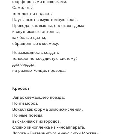
фарфоровыми шишечками.
Самолеты
тяжелеют и падают.
Пауты пьют самую темную кровь.
Провода, как вьюны, оплетают дома;
и спутниковые антенны,
как белые цветы,
обращенные к космосу.
Невозможность создать
телефонно-сосудистую систему:
два сердца
на разных концах провода.
Креозот
Запах свежайшего поезда.
Почти мороз.
Вокзал как форма зимоисчисления.
Ночные поезда
выскакивают из городов,
словно кинопленка из киноаппарата.
Дорога «Екатеринбург минус сутки Москва»