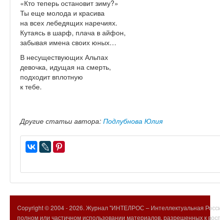
«Кто теперь остановит зиму?»
Ты еще молода и красива
на всех лебедящих наречиях.
Кутаясь в шарф, плача в айфон,
забывая имена своих юных…
В несуществующих Альпах
девочка, идущая на смерть,
подходит вплотную
к тебе.
Другие статьи автора:
Подлубнова Юлия
Copyright © 2004 -
2026. Журнал "ИНТЕЛРОС – Интеллектуальная Росси
полном или частичном использовании материалов, разрешенных к вос