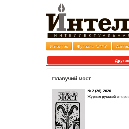
Интелрос
Журналы "а"-"я"
Авторы
Другие
Плавучий мост
№ 2 (26), 2020
Журнал русской и пере