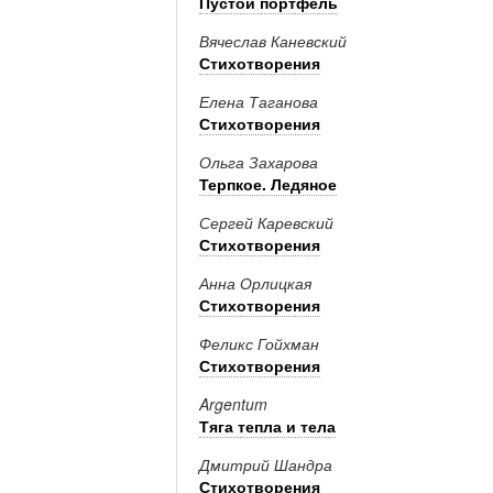
Пустой портфель
Вячеслав Каневский
Стихотворения
Елена Таганова
Стихотворения
Ольга Захарова
Терпкое. Ледяное
Сергей Каревский
Стихотворения
Анна Орлицкая
Стихотворения
Феликс Гойхман
Стихотворения
Argentum
Тяга тепла и тела
Дмитрий Шандра
Стихотворения