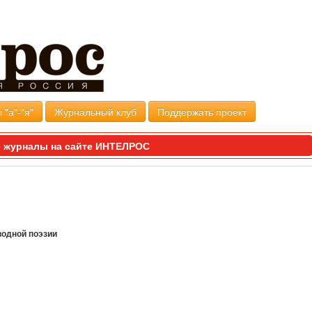
 "а"-"я"
Журнальный клуб
Поддержать проект
 журналы на сайте ИНТЕЛРОС
водной поэзии