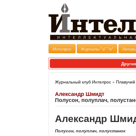
Интелрос
Журналы "а"-"я"
Авторы
Другие
Журнальный клуб Интелрос
»
Плавучий
Александр Шмидт
Полусон, полуплач, полустан
Александр Шми
Полусон, полуплач, полустанок