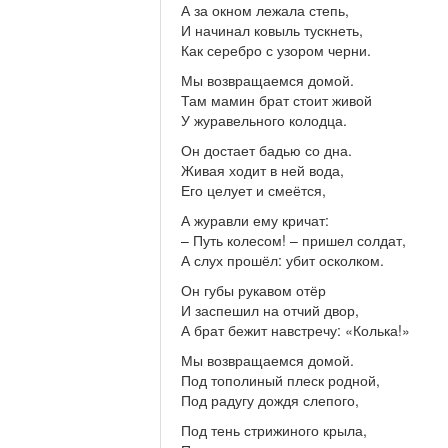
А за окном лежала степь,
И начинал ковыль тускнеть,
Как серебро с узором черни.
Мы возвращаемся домой.
Там мамин брат стоит живой
У журавельного колодца.
Он достает бадью со дна.
Живая ходит в ней вода,
Его целует и смеётся,
А журавли ему кричат:
– Путь колесом! – пришел солдат,
А слух прошёл: убит осколком.
Он губы рукавом отёр
И заспешил на отчий двор,
А брат бежит навстречу: «Колька!»
Мы возвращаемся домой.
Под тополиный плеск родной,
Под радугу дождя слепого,
Под тень стрижиного крыла,