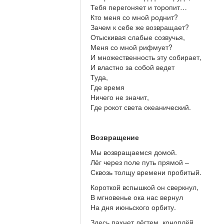
Тебя перегоняет и торопит…
Кто меня со мной роднит?
Зачем к себе же возвращает?
Отыскивая слабые созвучья,
Меня со мной рифмует?
И множественность эту собирает,
И властно за собой ведет
Туда,
Где время
Ничего не значит,
Где рокот света океанический.
Возвращение
Мы возвращаемся домой.
Лёг через поле путь прямой –
Сквозь толщу времени пробитый.
Короткой вспышкой он сверкнул,
В мгновенье ока нас вернул
На дня июньского орбиту.
Здесь пахнет дёгтем, коноплёй,