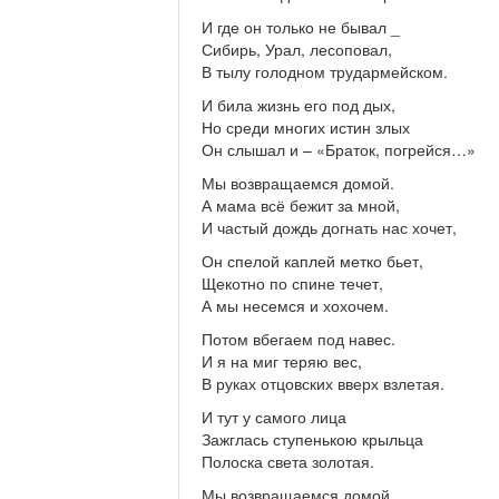
И где он только не бывал _
Сибирь, Урал, лесоповал,
В тылу голодном трудармейском.
И била жизнь его под дых,
Но среди многих истин злых
Он слышал и – «Браток, погрейся…»
Мы возвращаемся домой.
А мама всё бежит за мной,
И частый дождь догнать нас хочет,
Он спелой каплей метко бьет,
Щекотно по спине течет,
А мы несемся и хохочем.
Потом вбегаем под навес.
И я на миг теряю вес,
В руках отцовских вверх взлетая.
И тут у самого лица
Зажглась ступенькою крыльца
Полоска света золотая.
Мы возвращаемся домой.