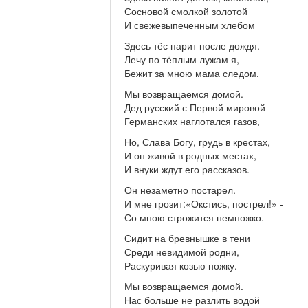
Сосновой смолкой золотой
И свежевыпеченным хлебом
Здесь тёс парит после дождя.
Лечу по тёплым лужам я,
Бежит за мною мама следом.
Мы возвращаемся домой.
Дед русский с Первой мировой
Германских наглотался газов,
Но, Слава Богу, грудь в крестах,
И он живой в родных местах,
И внуки ждут его рассказов.
Он незаметно постарел.
И мне грозит:«Окстись, пострел!» -
Со мною строжится немножко.
Сидит на бревнышке в тени
Среди невидимой родни,
Раскуривая козью ножку.
Мы возвращаемся домой.
Нас больше не разлить водой