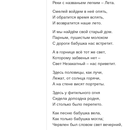
Реки с названьем легким – Лета.
Смелей войдем в неё опять,
И обратится время вспять,
И возвратится наше лето.
И мы найдём свой старый дом.
Парным, пушистым молоком
С дороги бабушка нас встретит.
А в горнице всё тот же свет,
Которому забвенья нет –
Свет Незакатный – нас приветит.
Здесь половицы, как лучи,
Лежат, от солнца горячи,
А на стене висят портреты.
Здесь у фитильного огня
Сидела допоздна родня,
И столько было перепето.
Как песню бабушка вела,
Как только бабушка могла;
Червлен был словом свет вечерний,