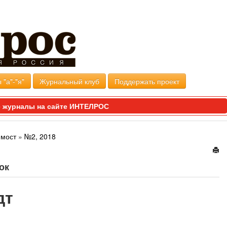
 "а"-"я"
Журнальный клуб
Поддержать проект
 журналы на сайте ИНТЕЛРОС
 мост
»
№2, 2018
ок
дт