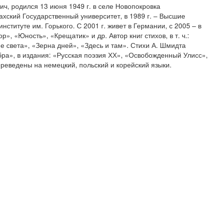
ч, родился 13 июня 1949 г. в селе Новопокровка
хский Государственный университет, в 1989 г. – Высшие
ституте им. Горького. С 2001 г. живет в Германии, с 2005 – в
», «Юность», «Крещатик» и др. Автор книг стихов, в т. ч.:
 света», «Зерна дней», «Здесь и там». Стихи А. Шмидта
ра», в издания: «Русская поэзия ХХ», «Освобожденный Улисс»,
ереведены на немецкий, польский и корейский языки.