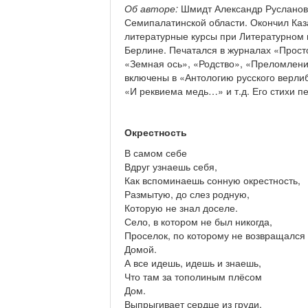
Об авторе:
Шмидт Александр Русланови
Семипалатинской области. Окончил Каза
литературные курсы при Литературном ин
Берлине. Печатался в журналах «Простор
«Земная ось», «Родство», «Преломление
включены в «Антологию русского верлиб
«И реквиема медь…» и т.д. Его стихи п
Окрестность
В самом себе
Вдруг узнаешь себя,
Как вспоминаешь сонную окрестность,
Размытую, до слез родную,
Которую не знал доселе.
Село, в котором не был никогда,
Проселок, по которому не возвращался
Домой.
А все идешь, идешь и знаешь,
Что там за тополиным плёсом
Дом.
Выпрыгивает сердце из груди,