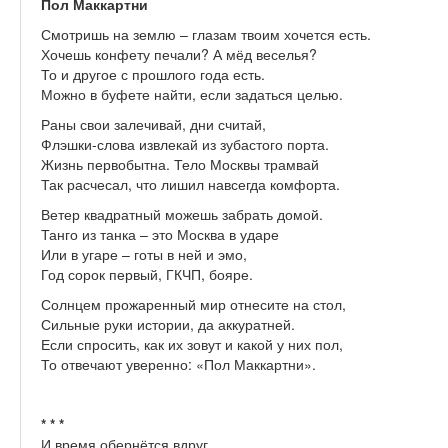
Пол Маккартни
Смотришь на землю – глазам твоим хочется есть.
Хочешь конфету печали? А мёд веселья?
То и другое с прошлого года есть.
Можно в буфете найти, если задаться целью.
Раны свои залечивай, дни считай,
Флэшки-слова извлекай из зубастого порта.
Жизнь первобытна. Тело Москвы трамвай
Так расчесал, что лишил навсегда комфорта.
Ветер квадратный можешь забрать домой.
Танго из танка – это Москва в ударе
Или в угаре – готы в ней и эмо,
Год сорок первый, ГКЧП, бояре.
Солнцем прожаренный мир отнесите на стол,
Сильные руки истории, да аккуратней.
Если спросить, как их зовут и какой у них пол,
То отвечают уверенно: «Пол Маккартни».
* * *
И время обернётся вдруг