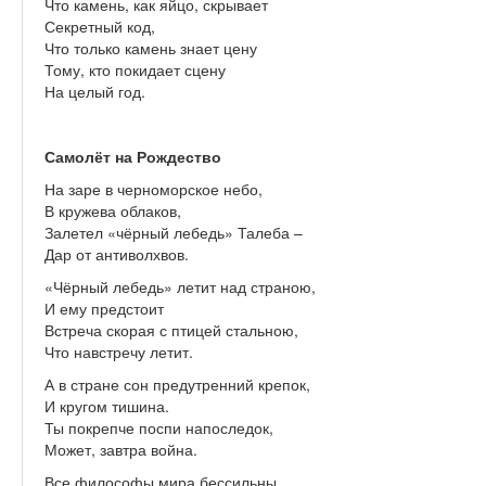
Что камень, как яйцо, скрывает
Секретный код,
Что только камень знает цену
Тому, кто покидает сцену
На целый год.
Самолёт на Рождество
На заре в черноморское небо,
В кружева облаков,
Залетел «чёрный лебедь» Талеба –
Дар от антиволхвов.
«Чёрный лебедь» летит над страною,
И ему предстоит
Встреча скорая с птицей стальною,
Что навстречу летит.
А в стране сон предутренний крепок,
И кругом тишина.
Ты покрепче поспи напоследок,
Может, завтра война.
Все философы мира бессильны,