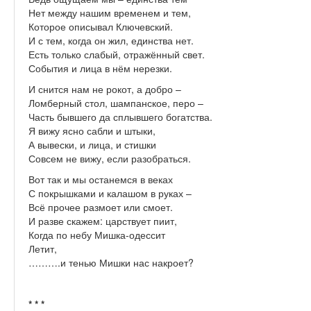
Нет между нашим временем и тем,
Которое описывал Ключевский.
И с тем, когда он жил, единства нет.
Есть только слабый, отражённый свет.
События и лица в нём нерезки.
И снится нам не рокот, а добро –
Ломберный стол, шампанское, перо –
Часть бывшего да сплывшего богатства.
Я вижу ясно сабли и штыки,
А вывески, и лица, и стишки
Совсем не вижу, если разобраться.
Вот так и мы останемся в веках
С покрышками и калашом в руках –
Всё прочее размоет или смоет.
И разве скажем: царствует пиит,
Когда по небу Мишка-одессит
Летит,
……….и тенью Мишки нас накроет?
* * *