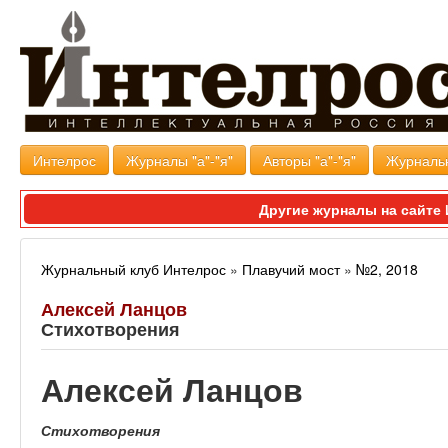
Интелрос
Журналы "а"-"я"
Авторы "а"-"я"
Журналь
Другие журналы на сайт
Журнальный клуб Интелрос
»
Плавучий мост
»
№2, 2018
Алексей Ланцов
Стихотворения
Алексей Ланцов
Стихотворения