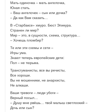
Мать-одиночка – мать ангелочка,
Юная стать.
– Ваш ангелочек – сын или дочка?
– Да как Вам сказать…
В «Старбаксе» хмуро. Бюст Эпикура.
Странен ли мир?
Мир – это, в сущности, схема, структура…
– Хочешь пломбир?
Те или эти схемы и сети –
Игры ума.
Знают теперь европейские дети:
Пол – не тюрьма.
Трансгуманисты, все вы речисты,
Все хороши.
Вы не мошенники, не анархисты,
Не алкаши.
Ваши тревоги – люди убоги –
Верный посыл…
– Душу мне рвёшь… твой малыш светлоокий –
Дочь или сын?