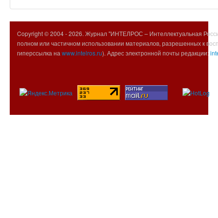
Copyright © 2004 -
2026. Журнал "ИНТЕЛРОС – Интеллектуальная Росси
полном или частичном использовании материалов, разрешенных к вос
гиперссылка на
www.intelros.ru
). Адрес электронной почты редакции:
int