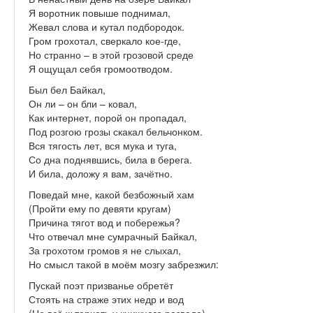
Я воротник повыше поднимал,
Жевал слова и кутал подбородок.
Гром грохотал, сверкало кое-где,
Но странно – в этой грозовой среде
Я ощущал себя громоотводом.
Был бел Байкал,
Он ли – он бли – ковал,
Как интернет, порой он пропадал,
Под розгою грозы скакал бельчонком.
Вся тягость лет, вся мука и туга,
Со дна поднявшись, била в берега.
И била, доложу я вам, зачётно.
Поведай мне, какой безбожный хам
(Пройти ему по девяти кругам)
Причина тягот вод и побережья?
Что отвечал мне сумрачный Байкал,
За грохотом громов я не слыхал,
Но смысл такой в моём мозгу забрезжил:
Пускай поэт призванье обретёт
Стоять на страже этих недр и вод