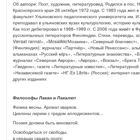
Об авторе:
Поэт, художник, литературовед. Родился в пос.
Красноярского края 26 октября 1972 года. С 1983 года жил 
факультет Ульяновского педагогического университета им. И. 
преподавал в ульяновских вузах культурологию, историю куль
Как поэт дебютировал в 1988–1989 гг. С 2006 года живёт в
русскоязычных литераторов Финляндии. Стихи, переводы, э
Vieraat rannat», «Mosaiikki/Мозаика», «Северный благовест»,
(Финляндия); журналах «Партнёр», «Новый Ренессанс», аль
альманахах «Русский мiръ», «Литературные знакомства», «
журналах «Северная Аврора», «Аврора», «Вокзал», «Брега Т
«Гвидеон», газете «Литературные известия», «Литературной
«Независимой газете» «НГ-Ex Libris» (Россия); интернет-га
других изданиях
Философы Лакан и Лакалют
Физика весны. Аромат кварков.
Циклоны лирики с градом аплодисментов…
Поэзия должна быть виноватой.
Освободиться от свободы,
в сердцах сказать поэту: