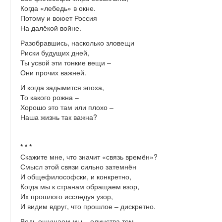
Когда «лебедь» в окне.
Потому и воюет Россия
На далёкой войне.
Разобравшись, насколько зловещи
Риски будущих дней,
Ты усвой эти тонкие вещи –
Они прочих важней.
И когда задымится эпоха,
То какого рожна –
Хорошо это там или плохо –
Наша жизнь так важна?
* * *
Скажите мне, что значит «связь времён»?
Смысл этой связи сильно затемнён
И общефилософски, и конкретно,
Когда мы к странам обращаем взор,
Их прошлого исследуя узор,
И видим вдруг, что прошлое – дискретно.
Ведь ощущаем мы – единства тем