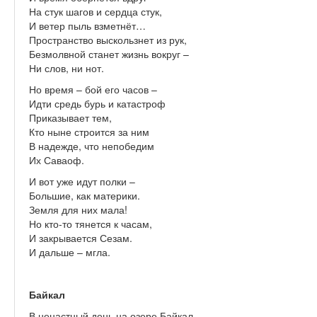
На стук шагов и сердца стук,
И ветер пыль взметнёт…
Пространство выскользнет из рук,
Безмолвной станет жизнь вокруг –
Ни слов, ни нот.
Но время – бой его часов –
Идти средь бурь и катастроф
Приказывает тем,
Кто ныне строится за ним
В надежде, что непобедим
Их Саваоф.
И вот уже идут полки –
Большие, как материки.
Земля для них мала!
Но кто-то тянется к часам,
И закрывается Сезам.
И дальше – мгла.
Байкал
В ненастный день на озере Байкал