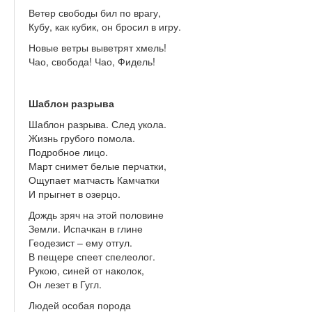
Ветер свободы бил по врагу,
Кубу, как кубик, он бросил в игру.
Новые ветры выветрят хмель!
Чао, свобода! Чао, Фидель!
Шаблон разрыва
Шаблон разрыва. След укола.
Жизнь грубого помола.
Подробное лицо.
Март снимет белые перчатки,
Ощупает матчасть Камчатки
И прыгнет в озерцо.
Дождь зряч на этой половине
Земли. Испачкан в глине
Геодезист – ему отгул.
В пещере спеет спелеолог.
Рукою, синей от наколок,
Он лезет в Гугл.
Людей особая порода