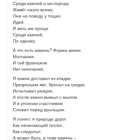
Среди камней и кислорода
Живёт назло всему.
Они на поводу у тощих
Идей.
И жить им проще
Среди камней,
По одному.
А что есть камень? Форма жизни
Молчания.
И сей франшизе
Нет окончания.
Я камни доставал из кладки,
Презреньем жёг, бросал на грядки,
Испытывал резцом.
А после камни вымыл с мылом
И в упоении счастливом
Сложил перед крыльцом.
Я понял: я природе дорог
Как начинающий геолог,
Как следопыт.
А может быть, я тоже камень –