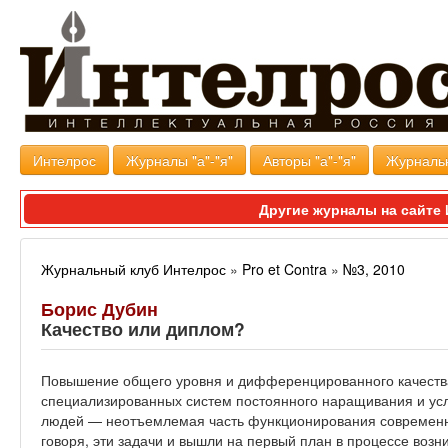
Интелрос
Журналы "а"-"я"
Авторы "а"-"я"
Журналь
Другие журналы на сайт
Журнальный клуб Интелрос
»
Pro et Contra
»
№3, 2010
Борис Дубин
Качество или диплом?
Повышение общего уровня и дифференцированного качества
специализированных систем постоянного наращивания и ус
людей — неотъемлемая часть функционирования современны
говоря, эти задачи и вышли на первый план в процессе воз