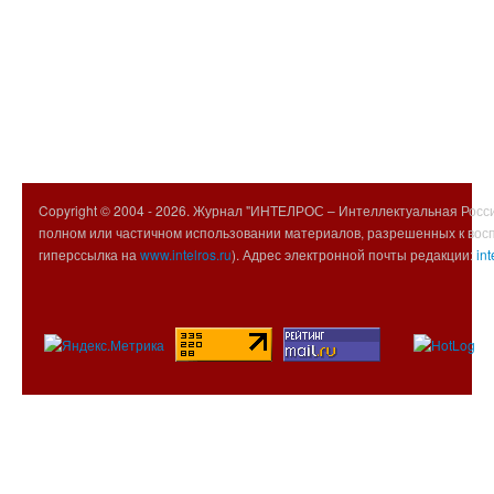
Copyright © 2004 -
2026. Журнал "ИНТЕЛРОС – Интеллектуальная Росси
полном или частичном использовании материалов, разрешенных к вос
гиперссылка на
www.intelros.ru
). Адрес электронной почты редакции:
int