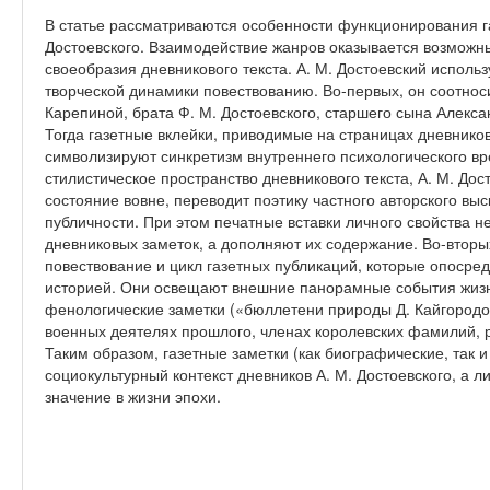
В статье рассматриваются особенности функционирования га
Достоевского. Взаимодействие жанров оказывается возможны
своеобразия дневникового текста. А. М. Достоевский исполь
творческой динамики повествованию. Во-первых, он соотнос
Карепиной, брата Ф. М. Достоевского, старшего сына Алекса
Тогда газетные вклейки, приводимые на страницах дневников
символизируют синкретизм внутреннего психологического в
стилистическое пространство дневникового текста, А. М. До
состояние вовне, переводит поэтику частного авторского вы
публичности. При этом печатные вставки личного свойства
дневниковых заметок, а дополняют их содержание. Во-вторых
повествование и цикл газетных публикаций, которые опосре
историей. Они освещают внешние панорамные события жизн
фенологические заметки («бюллетени природы Д. Кайгородо
военных деятелях прошлого, членах королевских фамилий, р
Таким образом, газетные заметки (как биографические, так
социокультурный контекст дневников А. М. Достоевского, а 
значение в жизни эпохи.