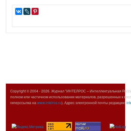
Copyright © 2004 -
2026. Журнал "ИНТЕЛРОС – Интеллектуальная Росси
полном или частичном использовании материалов, разрешенных к вос
гиперссылка на
www.intelros.ru
). Адрес электронной почты редакции:
int