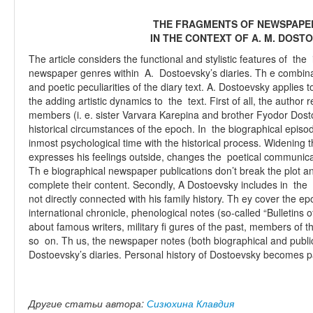
THE FRAGMENTS OF NEWSPAPE
IN THE CONTEXT OF A. M. DOSTO
The article considers the functional and stylistic features of the
newspaper genres within A. Dostoevsky’s diaries. Th e combinat
and poetic peculiarities of the diary text. A. Dostoevsky applies 
the adding artistic dynamics to the text. First of all, the author r
members (i. e. sister Varvara Karepina and brother Fyodor Dosto
historical circumstances of the epoch. In the biographical epis
inmost psychological time with the historical process. Widening t
expresses his feelings outside, changes the poetical communicat
Th e biographical newspaper publications don’t break the plot and
complete their content. Secondly, A Dostoevsky includes in the 
not directly connected with his family history. Th ey cover the ep
international chronicle, phenological notes (so-called “Bulletins
about famous writers, military fi gures of the past, members of the
so on. Th us, the newspaper notes (both biographical and public)
Dostoevsky’s diaries. Personal history of Dostoevsky becomes par
Другие статьи автора:
Сизюхина Клавдия