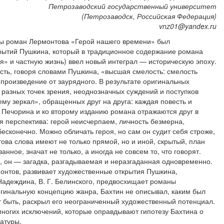
Петрозаводский государственный университет
(Петрозаводск, Российская Федерация)
vnz01@yandex.ru
ры роман Лермонтова «Герой нашего времени» был
рытий Пушкина, который в традиционное содержание романа
 и частную жизнь) ввел новый интеграл — историческую эпоху.
сть, говоря словами Пушкина, «высшая смелость: смелость
 произведение от заурядного. В результате оригинальных
азных точек зрения, неоднозначных суждений и поступков
ему зеркал», обращенных друг на друга: каждая повесть и
у Печорина и ко второму изданию романа отражаются друг в
я перспектива: герой неисчерпаем, личность безмерна,
бесконечно. Можно обличать героя, но сам он судит себя строже,
ова слова имеют не только прямой, но и иной, скрытый, план
нное, значат не только, а иногда не совсем то, что говорят.
, он — загадка, разгадываемая и неразгаданная одновременно.
онтов, развивает художественные открытия Пушкина,
. Надеждина, В. Г. Белинского, предвосхищает романы
игинальную концепцию жанра, Бахтин не описывал, каким был
т быть, раскрыл его неограниченный художественный потенциал.
ногих исключений, которые оправдывают гипотезу Бахтина о
атуры.