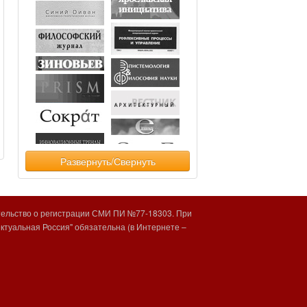
Развернуть/Свернуть
тельство о регистрации СМИ ПИ №77-18303. При
туальная Россия" обязательна (в Интернете –