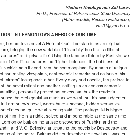
Vladimir Nicolayevich Zakharov
Ph.D., Professor of Petrozavodsk State University
(Petrozavodsk, Russian Federation)
vnz01@yandex.ru
TION” IN LERMONTOV'S A HERO OF OUR TIME
ture, Lermontov’s novel A Hero of Our Time stands as an original
e, bringing the new variable of ‘historicity’ into the traditional
dventures” and ‘private life’. Using the famous dictum by Pushkin, we
ero of Our Time features the “higher boldness: the boldness of
nius which sets it apart from the commonplace. By means of unique
of contrasting viewpoints, controversial remarks and actions of his
f mirrors” facing each other. Every story and novella, the preface to
 of the novel reflect one another, setting up an endless semantic
haustible, personality proved boundless, an thus the reader’s
ounce the protagonist as much as we want, but his own judgement
t. In Lermontov’s novel, words have a second, hidden semantics.
ometimes not quite what is being said. The protagonist is bigger
s of him. He is a riddle, solved and impenetrable at the same time.
Lermontov built on the artistic discoveries of Pushkin and the
dezhdin and V. G. Belinsky, anticipating the novels by Dostoevsky and
nding of the genre, Bakhtin did not describe the novel as it was, but