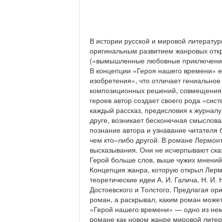
В истории русской и мировой литерату
оригинальным развитием жанровых отк
(«вымышленные любовные приключения»
В концепции «Героя нашего времени» е
изобретения», что отличает гениальное
композиционных решений, совмещения р
героев автор создает своего рода «сист
каждый рассказ, предисловия к журнал
друге, возникает бесконечная смыслова
познание автора и узнавание читателя 
чем кто–либо другой. В романе Лермонт
высказывания. Они не исчерпывают сказа
Герой больше слов, выше чужих мнений
Концепция жанра, которую открыл Лерм
теоретические идеи А. И. Галича, Н. И
Достоевского и Толстого. Предлагая ор
роман, а раскрывал, каким роман може
«Герой нашего времени» — одно из нем
романе как новом жанре мировой литер