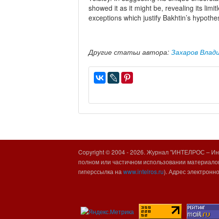
showed it as it might be, revealing its limi
exceptions which justify Bakhtin’s hypothes
Другие статьи автора:
Захаров Влад
Copyright © 2004 -
2026. Журнал "ИНТЕЛРОС – Инт
полном или частичном использовании материалов
гиперссылка на
www.intelros.ru
). Адрес электронн