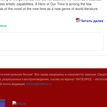
tless artistiс capabilities. A Hero of Our Time is among the few
is of the novel of the new time as a new genre of world literature
Читать далее
имир
еллектуальная Россия". Все права защищены и охраняются законом. Свиде
, разрешенных к воспроизведению, ссылка на журнал "ИНТЕЛРОС – Интеллек
ой почты редакции:
intelros@intelros.ru.