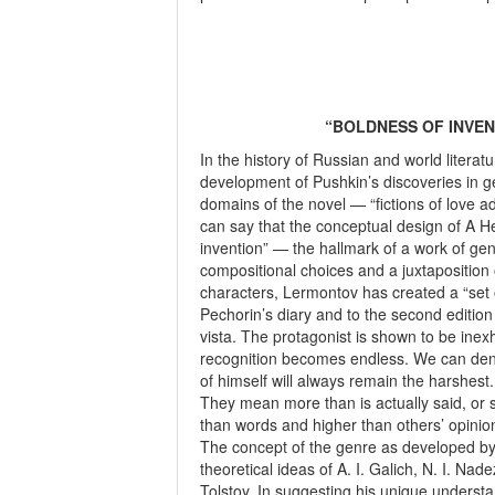
“BOLDNESS OF INVEN
In the history of Russian and world litera
development of Pushkin’s discoveries in genr
domains of the novel — “fictions of love a
can say that the conceptual design of A H
invention” — the hallmark of a work of ge
compositional choices and a juxtaposition 
characters, Lermontov has created a “set o
Pechorin’s diary and to the second edition
vista. The protagonist is shown to be inex
recognition becomes endless. We can den
of himself will always remain the harshes
They mean more than is actually said, or s
than words and higher than others’ opinion
The concept of the genre as developed by 
theoretical ideas of A. I. Galich, N. I. Na
Tolstoy. In suggesting his unique understa