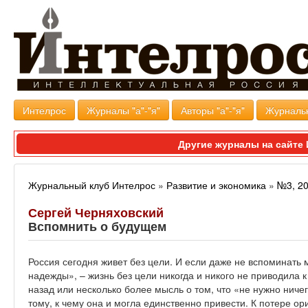
Интелрос
Журналы "а"-"я"
Авторы "а"-"я"
Журналь
Другие журналы на сайт
Журнальный клуб Интелрос
»
Развитие и экономика
»
№3, 2
Сергей Черняховский
Вспомнить о будущем
Россия сегодня живет без цели. И если даже не вспоминать 
надежды», – жизнь без цели никогда и никого не приводила 
назад или несколько более мысль о том, что «не нужно ничег
тому, к чему она и могла единственно привести. К потере ор