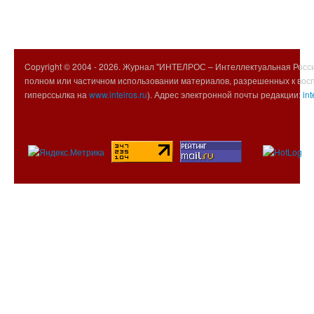
Copyright © 2004 -
2026. Журнал "ИНТЕЛРОС – Интеллектуальная Росси
полном или частичном использовании материалов, разрешенных к вос
гиперссылка на
www.intelros.ru
). Адрес электронной почты редакции:
int