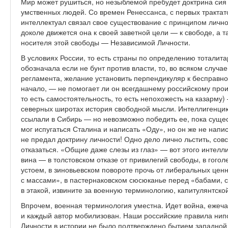
Мир может рушиться, но незыблемой пребудет доктрина сия
умственных людей. Со времен Ренессанса, с первых трактат
интеллектуал связал свое существование с принципом личн
доколе движется она к своей заветной цели — к свободе, а 
носителя этой свободы — Независимой Личности.
В условиях России, то есть страны по определению тоталита
обозначала если не бунт против власти, то, во всяком случа
регламента, желание установить перпендикуляр к бесправн
начало, — не помогает ли он всегдашнему российскому прои
то есть самостоятельность, то есть непохожесть на казарму)
северных широтах история свободной мысли. Интеллигенцию
ссылали в Сибирь — но невозможно победить ее, пока суще
мог испугаться Сталина и написать «Оду», но он же не напис
не предал доктрину личности! Одно дело лично льстить, сов
отказаться. «Общие даже слезы из глаз» — вот этого интелли
вина — в толстовском отказе от привилегий свободы, в гог
устоем, в зиновьевском повороте прочь от либеральных цен
с массами», в пастернаковском сюсюканье перед «бабами, 
в этакой, извините за военную терминологию, капитулянтско
Впрочем, военная терминология уместна. Идет война, ежеча
и каждый автор мобилизован. Наши российские правила нип
Личности в истории не было подтверждено бытием западной 