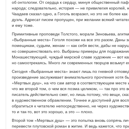
об онтологии. От сердца к сердцу, минуя общественный паф
народа; следовательно, история — не привилегия королей,
Чаадаев сказал одно, а Гоголь возразил, но это не более к
дуэль. Адресат писем пропущен, при желании всякий читател
и ему тоже.
Примитивные проповеди Толстого, морали Зиновьева, агитк
«Выбранные места» Гоголя похожи на все это разом. Даны з
помещикам, судьям, женам — как себя вести, дабы не наруш
но совершенствовать его. Выбраны примеры для подражани
Монашествующий, чуждый мирской славе художник — вот как
но самоотрекаясь. Много ли современных творцов возьмут е
Сегодня «Выбранные места» знают лишь по гневной отповед
произведение заслуживает внимательного прочтения хотя бы 
«Мертвых душ», на что сам автор в соответствующем месте и
что же второй том, о чем вся поэма целиком, — так про это 
писатель действительно сжег, но лишь потому, что вещи, ск
в художественном обрамлении. Точнее и доступней для воспри
обратиться к читателю непосредственно, не через художеств
то и так-то, вот это хорошо, а это — плохо.
Второй том «Мертвых душ» — это попытка вновь сопрячь лич
перевести плутовской роман в житие. И ведь кажется, что п