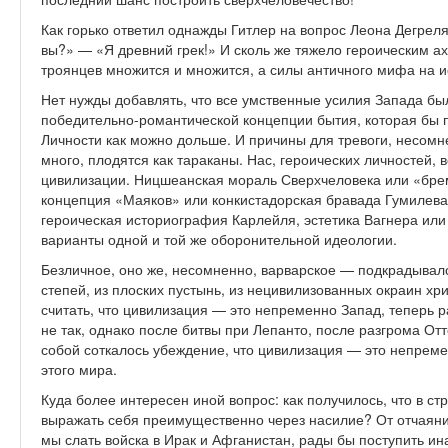
Как горько ответил однажды Гитлер на вопрос Леона Дегрел
вы?» — «Я древний грек!» И сколь же тяжело героическим а
троянцев множится и множится, а силы античного мифа на и
Нет нужды добавлять, что все умственные усилия Запада бы
победительно-романтической концепции бытия, которая бы 
Личности как можно дольше. И причины для тревоги, несомне
много, плодятся как тараканы. Нас, героических личностей, 
цивилизации. Ницшеанская мораль Сверхчеловека или «бре
концепция «Маяков» или конкистадорская бравада Гумилева
героическая историография Карлейля, эстетика Вагнера или 
варианты одной и той же оборонительной идеологии.
Безличное, оно же, несомненно, варварское — подкрадывало
степей, из плоских пустынь, из нецивилизованных окраин хр
считать, что цивилизация — это непременно Запад, теперь р
не так, однако после битвы при Лепанто, после разгрома От
собой соткалось убеждение, что цивилизация — это непрем
этого мира.
Куда более интересен иной вопрос: как получилось, что в ст
выражать себя преимущественно через насилие? От отчаяни
мы слать войска в Ирак и Афганистан, рады бы поступить ин