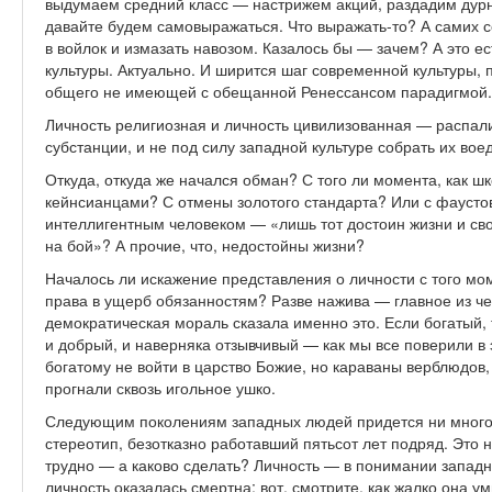
выдумаем средний класс — настрижем акций, раздадим дурн
давайте будем самовыражаться. Что выражать-то? А самих с
в войлок и измазать навозом. Казалось бы — зачем? А это ес
культуры. Актуально. И ширится шаг современной культуры, 
общего не имеющей с обещанной Ренессансом парадигмой.
Личность религиозная и личность цивилизованная — распали
субстанции, и не под силу западной культуре собрать их вое
Откуда, откуда же начался обман? С того ли момента, как 
кейнсианцами? С отмены золотого стандарта? Или с фаусто
интеллигентным человеком — «лишь тот достоин жизни и сво
на бой»? А прочие, что, недостойны жизни?
Началось ли искажение представления о личности с того мом
права в ущерб обязанностям? Разве нажива — главное из че
демократическая мораль сказала именно это. Если богатый,
и добрый, и наверняка отзывчивый — как мы все поверили в 
богатому не войти в царство Божие, но караваны верблюдов
прогнали сквозь игольное ушко.
Следующим поколениям западных людей придется ни много 
стереотип, безотказно работавший пятьсот лет подряд. Это н
трудно — а каково сделать? Личность — в понимании западн
личность оказалась смертна; вот, смотрите, как жалко она у