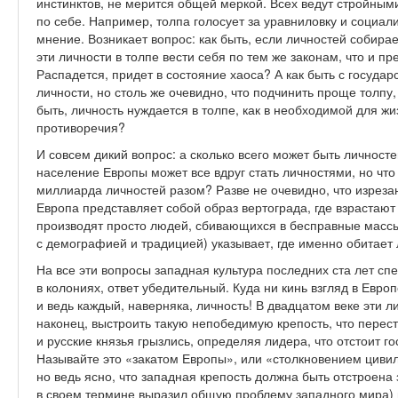
инстинктов, не мерится общей меркой. Всех ведут стройным
по себе. Например, толпа голосует за уравниловку и социал
мнение. Возникает вопрос: как быть, если личностей собира
эти личности в толпе вести себя по тем же законам, что и пр
Распадется, придет в состояние хаоса? А как быть с госуда
личности, но столь же очевидно, что подчинить проще толпу
быть, личность нуждается в толпе, как в необходимой для ж
противоречия?
И совсем дикий вопрос: а сколько всего может быть личнос
население Европы может все вдруг стать личностями, но чт
миллиарда личностей разом? Разве не очевидно, что изреза
Европа представляет собой образ вертограда, где взрастают
производят просто людей, сбивающихся в бесправные массы
с демографией и традицией) указывает, где именно обитает л
На все эти вопросы западная культура последних ста лет сп
в колониях, ответ убедительный. Куда ни кинь взгляд в Ев
и ведь каждый, наверняка, личность! В двадцатом веке эти л
наконец, выстроить такую непобедимую крепость, что перест
и русские князья грызлись, определяя лидера, что отстоит г
Называйте это «закатом Европы», или «столкновением циви
но ведь ясно, что западная крепость должна быть отстроена 
в своем термине выразил общую проблему западного мира) 