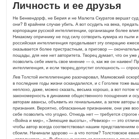
Личность и ее друзья
Не Бенкендорф, не Берия и не Малюта Скуратов вершат суд 
они? В крайнем случае убить. А вот осудить на века, преда
корпорации русской интеллигенции, организации более влия
Никакому опричнику не под силу сотворить кумира из пыли и 
российская интеллигенция проделывает эту операцию ежесек
оказывается более пристрастным, а приговор — окончательн
пощады, для нее нет авторитета. Творец думает, что он уже
позволить себе иметь свое мнение — о, как же он наивен! 
интеллигенция, и если творец допустит оплошность — спросит
Лев Толстой интеллигенцию разочаровал, Маяковский оскорб
в последние годы жизни оскандалился, и с Гоголем тоже выш
неплохо, даже, можно сказать, весьма хорошо, а вот потом ч
закономерность в динамике общественного поощрения и ос
авторам авансы, объявить их гениальными, а затем авторы
признания. Вероятно, обласканные признанием, они уже воо
себе позволить что угодно. Отнюдь нет — требуется строгое 
«Война и мир», «Зияющие высоты», «Ревизор» — это отлично,
чтобы автор всегда соответствовал нашим представлениям о 
сбоили. Начинали здорово — а что потом? Толстовское еван
«западнизма» и «Выбранные места из переписки с друзьями