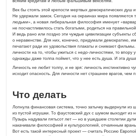
всяким кредитам и любым фальшивым векселям.
Век бы стоять этой крепости мертвых демократических душ 
Не удержали замок. Сегодня на окраинах мира появляются 
людьми», а новая либеральная философия именует «варва
не посчастливилось стать богатыми, родиться на правильной
И ведь рано или поздно эти чуждые цивилизации субъекты 
о неравенстве. Для них, конечно, придумали демократию, и
печатают ради их удовольствия плакаты и снимают фильмы. 
личности на то, чтобы ужиться с недо-личностями, то впору 
однажды даже толпа поймет, что у нее есть душа. И эта душа
Личность не любит толпу, и не зря: личность инстинктивно чу
исходит опасность. Для личности нет страшнее врагов, чем 
Что делать
Лопнула финансовая система, точно затычку выдернули из ша
из пустой игрушки. То фаустовский дух с шумом выходит из 
Пузырь надували пятьсот лет — но в ушедшем столетии дули
накачивали философией и культурологией, отчаянным вранье
Вот есть такой интересный проект — считать Россию Европой