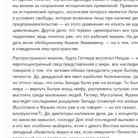
мы воюем за сохранение исторических привилегий. Привилег
на исторический процесс, носителем которого является Личн
в условиях свободы, которая возможна лишь при наличии де
предпринимательстве — из этого уравнения не изъять ни ед
цивилизации. Другое дело, что термин «демократия» все тр
педантами: ведь понятно уже, что это рабочий термин. На де
дать волю обобщенному Акакию Акакиевичу, — но о том, чт
в отведенном ему пространстве.
Распространено мнение, будто Гитлера воспитал Ницше — н
европоцентричный свод представлений о мире, все наследие
говорило о том, что человек обязан преодолеть узкую бытов
личности. Да, двадцатый век явил наиболее болезненную, у
но оттого лишь, что силы Запада были уже на исходе. То бы
мира — вернуть былую мощь мифу, распрямить сутулую спин
выстоять среди маленьких людей. Гитлер, Муссолини, Франк
выглядят последними рыцарями Запада (пожалуй что излиш
Муссолини и Франко этого уже и не говорят — но кто сказал
альтруистом?). Да, диктаторы наломали дров, да, с концен
но каков же замысел, господа! Для этой последней вылазки
и кто мог особенно выбирать, если с дикого Востока катила
западный обыватель жирел и чах, если иммунитет Личности 
последний шанс построить сверхчеловечество!