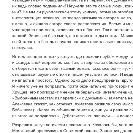
их ведь словно подменили! Неужели это те самые люди, кои
чин? Не мы ли рукоплескали этому крикуну, этому многооб
интеллигенция вежливо, но твердо указывала авторам на то,
именно, и лишала автора своего расположения. Время и мн
утверждало приговор, отливало его в бронзе. Так и постанови
ханжой, Зиновьев был смел, а в пожилые годы спятил, Маяко
свой талант, а Гоголь сначала написал гениальные произвед
свихнулся.
Интеллигенция тонко чувствует, где проходит рубеж между
и скандальной искренностью. Так, в творчестве обожаемого 
он берется писать свой главный роман. Казалось бы — ну, чт
откладывает заумные стихи и пишет унылые прописи. И ведь
не впасть в простоту. Однако одно дело предупредить, друго
И ничего уже не поправить, поэта окончательно приговорит 
Хрущев; его пригвоздит мнение либеральной интеллигенции
«Выбранным местам из переписки с друзьями», заметила нек
Алексевна скажет, как отрежет. Ахматова развила свою мысл
Бобышева): «Когда их объявили гениями, они уж и решили ск
из этого не получилось». Действительно: ляпнули — и понес
Разрешить казус логически невозможно. Казалось бы, чего ле
Маяковский прислуживал Советской власти. Защитник долже