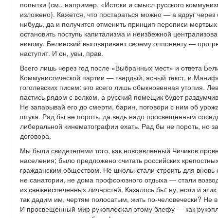
попытки (см., например, «Истоки и смысл русского коммуниз
изложено). Кажется, что постараться можно — а вдруг через о
нибудь, да и получится отменить принцип переписи мертвых
остановить поступь капитализма и неизбежной централизов
никому. Белинский выговаривает своему оппоненту — прогр
наступит. И он, увы, прав.
Всего лишь через год после «Выбранных мест» и ответа Бе
Коммунистической партии — твердый, ясный текст, и Маниф
гоголевских писем: это всего лишь обыкновенная утопия. Лев
пастись рядом с волком, а русский помещик будет раздумчив
Не запарывай его до смерти, барин, поговори с ним об урожае
штука. Рад бы не пороть, да ведь надо просвещенным сосед
либеральной кинематографии ехать. Рад бы не пороть, но 
договора.
Мы были свидетелями того, как новоявленный Чичиков прове
населения; было предложено считать российских крепостны
гражданским обществом. Не школы стали строить для вновь
не санатории, не дома профсоюзного отдыха — стали возво
из свежеиспеченных личностей. Казалось бы: ну, если и этих
так дадим им, чертям полосатым, жить по-человечески? Не 
И просвещенный мир рукоплескал этому блефу — как рукоп