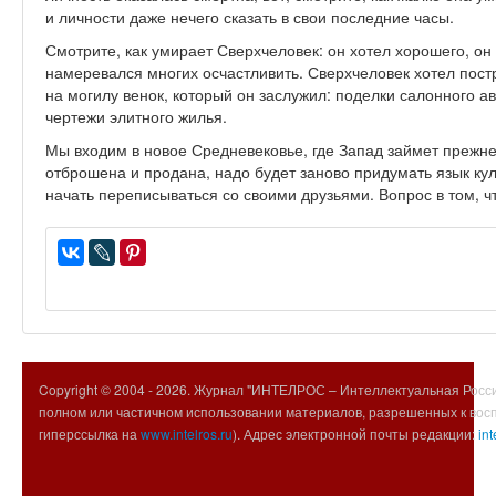
и личности даже нечего сказать в свои последние часы.
Смотрите, как умирает Сверхчеловек: он хотел хорошего, он
намеревался многих осчастливить. Сверхчеловек хотел пос
на могилу венок, который он заслужил: поделки салонного а
чертежи элитного жилья.
Мы входим в новое Средневековье, где Запад займет прежн
отброшена и продана, надо будет заново придумать язык ку
начать переписываться со своими друзьями. Вопрос в том, чт
Copyright © 2004 -
2026. Журнал "ИНТЕЛРОС – Интеллектуальная Росси
полном или частичном использовании материалов, разрешенных к вос
гиперссылка на
www.intelros.ru
). Адрес электронной почты редакции:
int