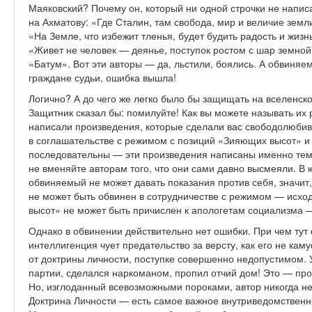
Маяковский? Почему он, который ни одной строчки не напис
на Ахматову: «Где Сталин, там свобода, мир и величие зем
«На Земле, что избежит тленья, будет будить радость и жизн
«Живет не человек — деянье, поступок ростом с шар земной!
«Батум». Вот эти авторы — да, льстили, боялись. А обвиняе
граждане судьи, ошибка вышла!
Логично? А до чего же легко было бы защищать на вселенско
Защитник сказал бы: помилуйте! Как вы можете называть их
написали произведения, которые сделали вас свободолюби
в соглашательстве с режимом с позиций «Зияющих высот» и
последовательны — эти произведения написаны именно теми,
не вменяйте авторам того, что они сами давно высмеяли. В
обвиняемый не может давать показания против себя, значи
не может быть обвинен в сотрудничестве с режимом — исход
высот» не может быть причислен к апологетам социализма 
Однако в обвинении действительно нет ошибки. При чем ту
интеллигенция чует предательство за версту, как его не кам
от доктрины личности, поступке совершенно недопустимом. 
партии, сделался наркоманом, пропил отчий дом! Это — пр
Но, изглоданный всевозможными пороками, автор никогда не
Доктрина Личности — есть самое важное внутриведомственно