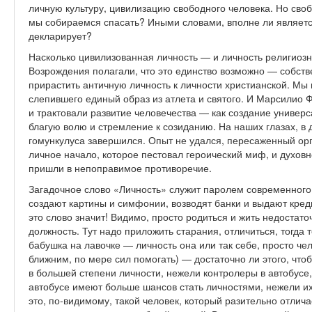
личную культуру, цивилизацию свободного человека. Но своб
мы собираемся спасать? Иными словами, вполне ли является
декларирует?
Насколько цивилизованная личность — и личность религиоз
Возрождения полагали, что это единство возможно — собстве
прирастить античную личность к личности христианской. Мы
слепившего единый образ из атлета и святого. И Марсилио 
и трактовали развитие человечества — как создание универ
благую волю и стремление к созиданию. На наших глазах, в
гомункулуса завершился. Опыт не удался, пересаженный орг
личное начало, которое пестовал героический миф, и духов
пришли в непоправимое противоречие.
Загадочное слово «Личность» служит паролем современного
создают картины и симфонии, возводят банки и выдают креди
это слово значит! Видимо, просто родиться и жить недостаточ
должность. Тут надо приложить старания, отличиться, тогда т
бабушка на лавочке — личность она или так себе, просто ч
ближним, по мере сил помогать) — достаточно ли этого, что
в большей степени личности, нежели контролеры в автобусе,
автобусе имеют больше шансов стать личностями, нежели и
это, по-видимому, такой человек, который разительно отлич