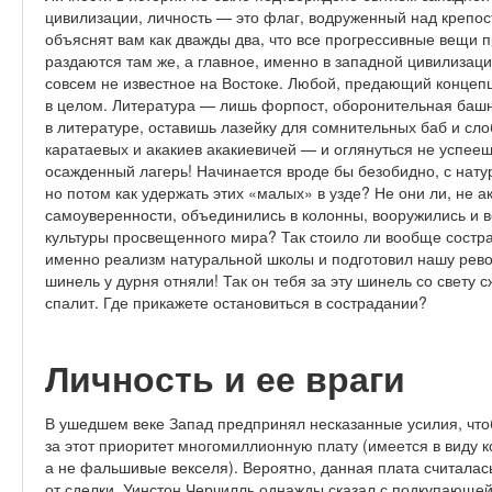
цивилизации, личность — это флаг, водруженный над крепос
объяснят вам как дважды два, что все прогрессивные вещи п
раздаются там же, а главное, именно в западной цивилизац
совсем не известное на Востоке. Любой, предающий концеп
в целом. Литература — лишь форпост, оборонительная баш
в литературе, оставишь лазейку для сомнительных баб и сло
каратаевых и акакиев акакиевичей — и оглянуться не успееш
осажденный лагерь! Начинается вроде бы безобидно, с нату
но потом как удержать этих «малых» в узде? Не они ли, не 
самоуверенности, объединились в колонны, вооружились и 
культуры просвещенного мира? Так стоило ли вообще состр
именно реализм натуральной школы и подготовил нашу рев
шинель у дурня отняли! Так он тебя за эту шинель со свету с
спалит. Где прикажете остановиться в сострадании?
Личность и ее враги
В ушедшем веке Запад предпринял несказанные усилия, чтоб
за этот приоритет многомиллионную плату (имеется в виду к
а не фальшивые векселя). Вероятно, данная плата считалас
от сделки. Уинстон Черчилль однажды сказал с подкупающей 