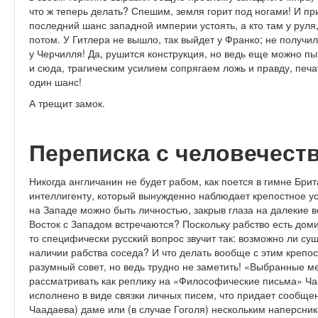
что ж теперь делать? Спешим, земля горит под ногами! И пр
последний шанс западной империи устоять, а кто там у руля
потом. У Гитлера не вышло, так выйдет у Франко; не получил
у Черчилля! Да, рушится конструкция, но ведь еще можно пы
и сюда, трагическим усилием сопрягаем ложь и правду, печа
один шанс!
А трещит замок.
Переписка с человечест
Никогда англичанин не будет рабом, как поется в гимне Брит
интеллигенту, который вынужденно наблюдает крепостное у
на Западе можно быть личностью, закрыв глаза на далекие во
Восток с Западом встречаются? Поскольку рабство есть до
то специфически русский вопрос звучит так: возможно ли с
наличии рабства соседа? И что делать вообще с этим креп
разумный совет, но ведь трудно не заметить! «Выбранные м
рассматривать как реплику на «Философические письма» Чаа
исполнено в виде связки личных писем, что придает сообще
Чаадаева) даме или (в случае Гоголя) нескольким наперсни