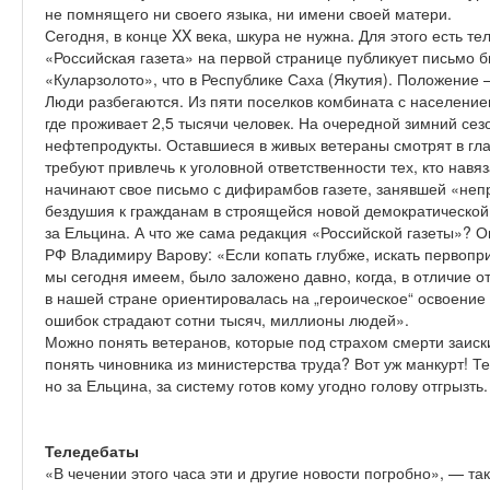
не помнящего ни своего языка, ни имени своей матери.
Сегодня, в конце XX века, шкура не нужна. Для этого есть те
«Российская газета» на первой странице публикует письмо 
«Куларзолото», что в Республике Саха (Якутия). Положение 
Люди разбегаются. Из пяти поселков комбината с населением
где проживает 2,5 тысячи человек. На очередной зимний сезо
нефтепродукты. Оставшиеся в живых ветераны смотрят в гла
требуют привлечь к уголовной ответственности тех, кто на
начинают свое письмо с дифирамбов газете, занявшей «н
бездушия к гражданам в строящейся новой демократической 
за Ельцина. А что же сама редакция «Российской газеты»? 
РФ Владимиру Варову: «Если копать глубже, искать первопри
мы сегодня имеем, было заложено давно, когда, в отличие о
в нашей стране ориентировалась на „героическое“ освоение 
ошибок страдают сотни тысяч, миллионы людей».
Можно понять ветеранов, которые под страхом смерти заиски
понять чиновника из министерства труда? Вот уж манкурт! 
но за Ельцина, за систему готов кому угодно голову отгрызть.
Теледебаты
«В чечении этого часа эти и другие новости погробно», — т