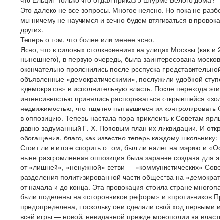
что Ельцин только что отдал приказ о штурме Белого дома?
Это далеко не все вопросы. Многое неясно. Но пока не ра
мы ничему не научимся и вечно будем втягиваться в провока
других.
Теперь о том, что более или менее ясно.
Ясно, что в силовых столкновениях на улицах Москвы (как и
нынешнего), в первую очередь, была заинтересована моско
окончательно прояснились после роспуска представительной 
объявленные «демократическими», послужили удобной ступе
«демократов» в исполнительную власть. После перехода эти
интенсивностью принялись распоряжаться открывшейся «зо
недвижимостью, что тщетно пытавшиеся их контролировать
в оппозицию. Теперь настала пора приклеить к Советам 
давно задуманный Г. Х. Поповым план их ликвидации. И отк
обогащения, благо, как известно теперь каждому школьнику:
Стоит ли в итоге спорить о том, был ли налет на мэрию и «
ныне разгромленная оппозиция была заранее создана для эт
от «лишней», «ненужной» ветви — «коммунистических» Совет
разделения политизированной части общества на «демокра
от начала и до конца. Эта провокация стоила стране многоп
были поделены на «сторонников реформ» и «противников П
предопределена, поскольку они сделали свой ход первыми и
всей игры — новой, невиданной прежде монополии на власть