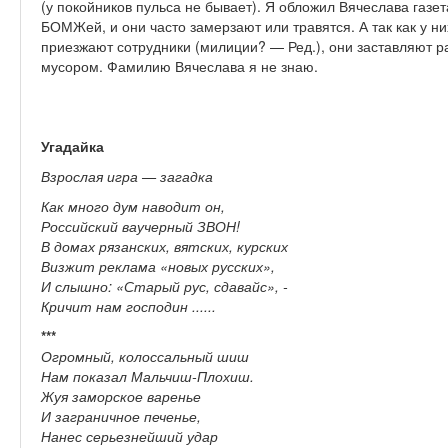
(у покойников пульса не бывает). Я обложил Вячеслава газет
БОМЖей, и они часто замерзают или травятся. А так как у ни
приезжают сотрудники (милиции? — Ред.), они заставляют р
мусором. Фамилию Вячеслава я не знаю.
Угадайка
Взрослая игра — загадка
Как много дум наводит он,
Российский ваучерный ЗВОН!
В домах рязанских, вятских, курских
Визжит реклама «новых русских»,
И слышно: «Старый рус, сдавайс», -
Кричит нам господин ......
***
Огромный, колоссальный шиш
Нам показал Мальчиш-Плохиш.
Жуя заморское варенье
И заграничное печенье,
Нанес серьезнейший удар