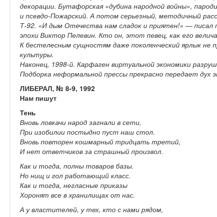
декорации. Бутафорская «дубина народной войны», пароди
и псевдо-Пожарский. А потом серьезный, методичный рас
Т-92. «И дым Отечества нам сладок и приятен!» — писал п
эпохи Виктор Пелевин. Кто он, этот певец, как его вели
К бестелесным сущностям даже поколенческий ярлык не пр
культуры.
Наконец, 1998-й. Карфаген виртуальной экономики разруш
Подборка неформальной прессы прекрасно передает дух э
ЛИБЕРАЛ, № 8-9, 1992
Нам пишут
Тень
Вновь ловкачи народ загнали в сети,
При изобилии постыдно пуст наш стол.
Вновь повторен кошмарный тридцать третий,
И нет ответчиков за страшный произвол.
Как и тогда, полны товаров базы.
Но нищ и гол работающий класс.
Как и тогда, негласные приказы
Хоронят все в хранилищах от нас.
А у властителей, у тех, кто с нами рядом,