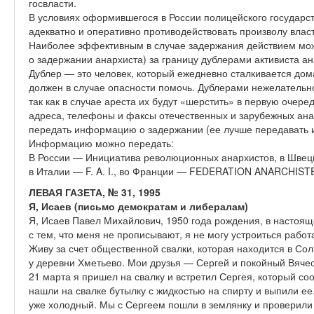
госвласти.
В условиях оформившегося в России полицейского государс
адекватно и оперативно противодействовать произволу влас
Наиболее эффективным в случае задержания действием мо
о задержании анархиста) за границу дублерами активиста а
Дублер — это человек, который ежедневно сталкивается дома,
должен в случае опасности помочь. Дублерами нежелательно
так как в случае ареста их будут «шерстить» в первую очере
адреса, телефоны и факсы отечественных и зарубежных ана
передать информацию о задержании (ее лучше передавать из
Информацию можно передать:
В России — Инициатива революционных анархистов, в Шве
в Италии — F. A. I., во Франции — FEDERATION ANARCHIS
ЛЕВАЯ ГАЗЕТА, № 31, 1995
Я, Исаев (письмо демократам и либералам)
Я, Исаев Павел Михайлович, 1950 года рождения, в настоя
с тем, что меня не прописывают, я не могу устроиться рабо
Живу за счет общественной свалки, которая находится в Со
у деревни Хметьево. Мои друзья — Сергей и покойный Вячес
21 марта я пришел на свалку и встретил Сергея, который со
нашли на свалке бутылку с жидкостью на спирту и выпили ее
уже холодный. Мы с Сергеем пошли в землянку и проверили 