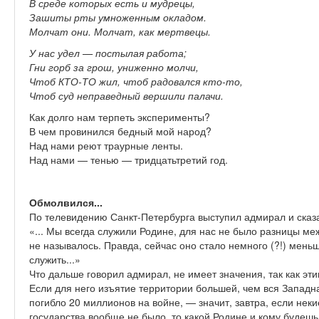
В среде которых есть и мудрецы,
Зашиты рты умноженным окладом.
Молчат они. Молчат, как мертвецы.
У нас удел — постылая работа;
Гни горб за грош, униженно молчи,
Чтоб КТО-ТО жил, чтоб радовался кто-то,
Чтоб суд неправедный вершили палачи.
Как долго нам терпеть эксперименты?
В чем провинился бедный мой народ?
Над нами реют траурные ленты.
Над нами — тенью — тридцатьтретий год.
Обмолвился...
По телевидению Санкт-Петербурга выступил адмирал и сказ
«... Мы всегда служили Родине, для нас не было разницы ме
не называлось. Правда, сейчас оно стало немного (?!) мень
служить...»
Что дальше говорил адмирал, не имеет значения, так как э
Если для него изъятие территории большей, чем вся Западна
погибло 20 миллионов на войне, — значит, завтра, если нек
государства вообще не было, то какой Родине и кому будеш