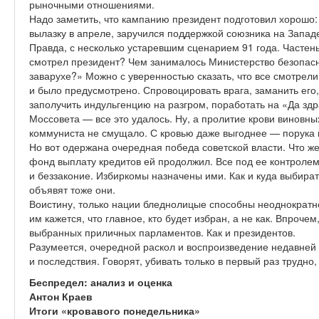
рыночными отношениями.
Надо заметить, что кампанию президент подготовил хорошо:
вылазку в апреле, заручился поддержкой союзника на Западе
Правда, с несколько устаревшим сценарием 91 года. Частень
смотрел президент? Чем занималось Министерство безопасно
заварухе?» Можно с уверенностью сказать, что все смотрели
и было предусмотрено. Спровоцировать врага, заманить его,
заполучить индульгенцию на разгром, поработать на «Да здр
Моссовета — все это удалось. Ну, а пролитие крови виновн
коммуниста не смущало. С кровью даже выгоднее — порука 
Но вот одержана очередная победа советской власти. Что 
фонд выплату кредитов ей продолжил. Все под ее контролем
и беззаконие. Избиркомы назначены ими. Как и куда выбират
объявят тоже они.
Воистину, только нации бледнолицые способны неоднократно 
им кажется, что главное, кто будет избран, а не как. Впроче
выбранных приличных парламентов. Как и президентов.
Разумеется, очередной раскол и воспроизведение недавней 
и последствия. Говорят, убивать только в первый раз трудно,
Беспредел: анализ и оценка
Антон Краев
Итоги «кровавого понедельника»