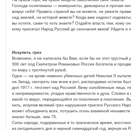
Господа политиканы — коммунисты, демократы и прочая нечи
вокруг себя! Править страной вы не можете, не умеете прави
над землей, на которой живете? Когда вам надоест издевать
вы хотите, сами-то хоть знаете? Отдайте власть тем, кому он
кому присягал Народ Русский до скончания веков! Уйдите и н
Искупить грех
Возможно, я не написала бы Вам, если бы не этот грустный д
300 лет под Скипетром Романовых Россия богатела и процве
по миру с протянутой рукой.
Одни — на крови невинно убиенных детей Николая II пыталис
на Запад, смотреть там всем в рот, распродавая остатки был
дня 1917 г. тяготеет над Россией. Вижу озлобленные лица, 
и непримиримости, упадок нравственности и духа. Словно в 
какой-то вирус, передающийся из поколения в поколение. В
нить, искупив великий грех нарушения присяги Русского На
может объединить всех, потушить огонь взаимной ненависти
значат больше, чем 75.
Силы народа, подорванные в то трагическое время, восстан
из сегодняшнего дня в черный семнадцатый год, вернув на Р