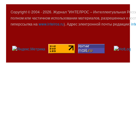
Copyright © 2004 -
2026. Журнал "ИНТЕЛРОС – Интеллектуальная Росси
полном или частичном использовании материалов, разрешенных к вос
гиперссылка на
www.intelros.ru
). Адрес электронной почты редакции:
int