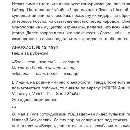
Независимо от того, что планируют конкурирующие, равно з
Гайдар-Полторанин-Чубайс и Черномырдин-Лужков-Шахрай, 
суперпартий они не способны, поскольку их лидеры не обр
интересов России, ни ответственностью перед народом. Обл
монополию на имущество и финансы, полагая, что всех и вся
утонут. Далее вопрос в том, кто произнесет: «Довольно!» —
самоорганизоваться представители гражданского общества.
АНАРХИСТ, № 12, 1994
Наши за рубежом
«Бог — есть истина!» — говорил
Махатма Ганди в начале жизни,
«Истина — есть Бог!» — в конце.
В Индии, на родине «мирного анархиста» Ганди, тоже есть а
познакомиться поближе, то пишите по адресу: INDIEN: Anumik
Vidualaya, Vedchi, Dist. Surat 394641.
Это адрес феминисток.
***
26 мая в Туле сотрудниками УВД задержан лидер тульской 
Николай Алексеевич. До сих пор он содержится под стражей
номер газеты «Возрождение отечества» с разоблачительным