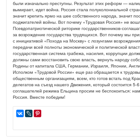
были изначально преступны. Результат этих реформ — нали
вымирает, идет война. Россия стала полуколониальной стра
значит крепить ярмо на шее собственного народа, значит п
поджигателей войны. Вот почему «Трудовая Россия» не вош
Псевдопатриотической риторике государственников-соглаша
за возрождение государства трудящихся. Вот почему мы при
с инициативой «Похода на Москву» с лозунгами возрождения
передачи всей полноты экономической и политической власт
государственная система грабежа, насилия, коррупции дол
должны сами восстановить свою власть, вернуть народу собс
Родины от капитала США, Германии, Израиля, Японии, Англи
Исполком «Трудовой России» еще раз обращается к трудов
общественным организациям, всем, кто готов встать под Кр
делегатов на съезд нашего Движения, который состоится 5-6
соглашателей режима Ельцина просим не беспокоиться: нам
Россия. Вместе победим!