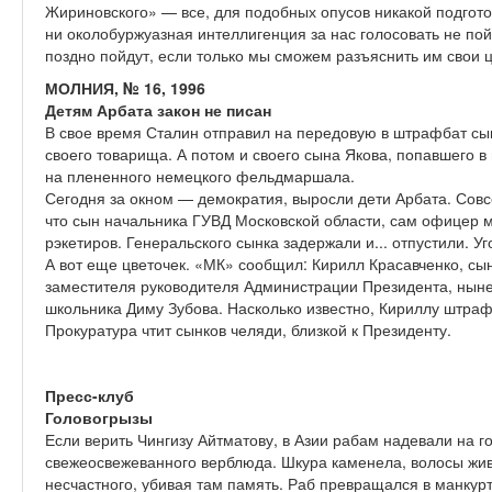
Жириновского» — все, для подобных опусов никакой подгото
ни околобуржуазная интеллигенция за нас голосовать не пой
поздно пойдут, если только мы сможем разъяснить им свои 
МОЛНИЯ, № 16, 1996
Детям Арбата закон не писан
В свое время Сталин отправил на передовую в штрафбат сы
своего товарища. А потом и своего сына Якова, попавшего в
на плененного немецкого фельдмаршала.
Сегодня за окном — демократия, выросли дети Арбата. Совс
что сын начальника ГУВД Московской области, сам офицер м
рэкетиров. Генеральского сынка задержали и... отпустили. У
А вот еще цветочек. «МК» сообщил: Кирилл Красавченко, сын
заместителя руководителя Администрации Президента, ныне
школьника Диму Зубова. Насколько известно, Кириллу штраф
Прокуратура чтит сынков челяди, близкой к Президенту.
Пресс-клуб
Головогрызы
Если верить Чингизу Айтматову, в Азии рабам надевали на 
свежеосвежеванного верблюда. Шкура каменела, волосы жив
несчастного, убивая там память. Раб превращался в манкур