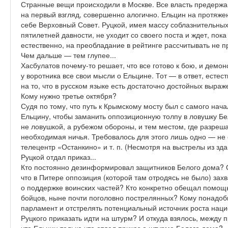
Странные вещи происходили в Москве. Все власть предержащ
на первый взгляд, совершенно алогично. Ельцин на протяже
себе Верховный Совет. Руцкой, имея массу соблазнительных
пятилетней давности, не уходит со своего поста и ждет, пока
естественно, на преобладание в рейтинге рассчитывать не п
Чем дальше — тем глупее...
Хасбулатов почему-то решает, что все готово к бою, и демо
у воротника все свои мысли о Ельцине. Тот — в ответ, естес
на то, что в русском языке есть достаточно достойных выраж
Кому нужно третье октября?
Судя по тому, что путь к Крымскому мосту был с самого нача
Ельцину, чтобы заманить оппозиционную толпу в ловушку Бел
не ловушкой, а рубежом обороны, и тем местом, где разреша
необходимая ничья. Требовалось для этого лишь одно — не 
телецентр «Останкино» и т. п. (Несмотря на выстрелы из зд
Руцкой отдал приказ...
Кто постоянно дезинформировал защитников Белого дома? От
что в Питере оппозиция (которой там отродясь не было) за
о поддержке воинских частей? Кто конкретно обещал помощь
бойцов, ныне почти поголовно пострелянных? Кому понадо
парламент и отстрелять потенциальный источник роста нац
Руцкого приказать идти на штурм? И откуда взялось, между п