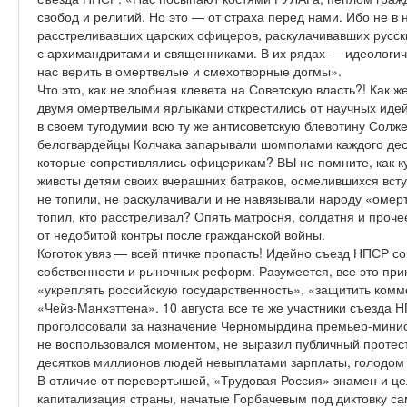
свобод и религий. Но это — от страха перед нами. Ибо не в 
расстреливавших царских офицеров, раскулачивавших русск
с архимандритами и священниками. В их рядах — идеологи
нас верить в омертвелые и смехотворные догмы».
Что это, как не злобная клевета на Советскую власть?! Как
двумя омертвелыми ярлыками открестились от научных идей
в своем тугодумии всю ту же антисоветскую блевотину Солже
белогвардейцы Колчака запарывали шомполами каждого деся
которые сопротивлялись офицерикам? ВЫ не помните, как к
животы детям своих вчерашних батраков, осмелившихся всту
не топили, не раскулачивали и не навязывали народу «омерт
топил, кто расстреливал? Опять матросня, солдатня и проч
от недобитой контры после гражданской войны.
Коготок увяз — всей птичке пропасть! Идейно съезд НПСР с
собственности и рыночных реформ. Разумеется, все это пр
«укреплять российскую государственность», «защитить комм
«Чейз-Манхэттена». 10 августа все те же участники съезда 
проголосовали за назначение Черномырдина премьер-минист
не воспользовался моментом, не выразил публичный протест
десятков миллионов людей невыплатами зарплаты, голодом
В отличие от перевертышей, «Трудовая Россия» знамен и ц
капитализация страны, начатые Горбачевым под диктовку са