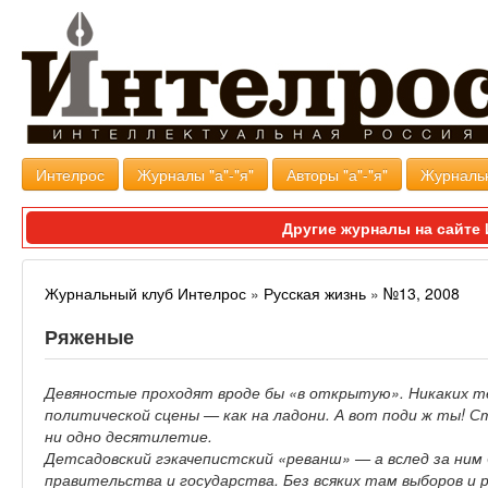
Интелрос
Журналы "а"-"я"
Авторы "а"-"я"
Журналь
Другие журналы на сайт
Журнальный клуб Интелрос
»
Русская жизнь
»
№13, 2008
Ряженые
Девяностые проходят вроде бы «в открытую». Никаких т
политической сцены — как на ладони. А вот поди ж ты! С
ни одно десятилетие.
Детсадовский гэкачепистский «реванш» — а вслед за ним б
правительства и государства. Без всяких там выборов и 