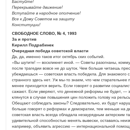
Бастуйте!
Перекрывайте движение!
Вступайте в народное ополчение!
Все к Дому Советов на защиту
Конституции!
СВОБОДНОЕ СЛОВО, № 4, 1993
За и против
Кирилл Подрабинек
Очередная победа советской власти
Да, да, именно таков итог октябрь ских событий.
«Вы шутите! — воскликнет иной. — Советы разогнаны, комму
после трагедии вовсе не до шуток. Чем больше читаешь пре
убеждаешься — советская власть победила. Для знакомого 
странного здесь нет. Уж мы-то знаем, что чем старательнее 
менее приходится верить. Если говорят о развитии социали
сажают. Если уверяют, что денежной реформы не будет, — зн
клянутся в случае повышения цен положить голову на рельсы
Обещают соблюдать законы? Следовательно, их будут наруша
больше говорят о реформах и демократии, тем меньше на дел
советская власть всегда обладала незаурядным актерским 
удивительной способностью менять вывески, оставаясь неиз
например, объявить агрессию — интернациональной помощ