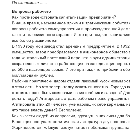
По экономике ......
Вопросы рабочего
Как противодействовать капитализации предприятий?
В наше время, насыщенное яркими и трагическими событиям
вопросы рабочего самоуправления и производственной демо
газет и телевизионных экранов. И это при том, что капитал
все более расширяется.
В 1990 году мой завод стал арендным предприятием. В 1992 
имущество, завод преобразовался в акционерное общество за
года контрольный пакет акций перешел в руки администраци
сократилось количество работающих на заводе акционеров: с
до 500 в настоящее время. И это при том, что прибыли и о
миллиардами рублей.
Рабочие практически даром отдали лакомый кусок новым хо
в этом есть. Но что теперь толку искать виноватых. Гораздо 
отстоять право быть хозяевами своих фабрик и заводов? Даж
делать тогда? Агитировать отдать рабочим право управлят
Агитировать этих 20 человек, уже набивших себе карманы, н
что такое власть денег? Бесполезно.
Как вывести людей из депрессии, вдохнуть в них силы для б
В наш цех поступает политическая литература двух направл
Жириновского». «Левую газету» читает небольшая группа н