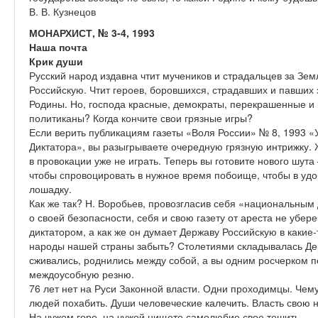
В. В. Кузнецов
МОНАРХИСТ, № 3-4, 1993
Наша почта
Крик души
Русский народ издавна чтит мучеников и страдальцев за Зем
Российскую. Чтит героев, боровшихся, страдавших и павших 
Родины. Но, господа красные, демократы, перекрашенные и 
политиканы? Когда кончите свои грязные игры?
Если верить публикациям газеты «Воля России» № 8, 1993 
Диктатора», вы разыгрываете очередную грязную интрижку.
в провокации уже не играть. Теперь вы готовите нового шута
чтобы спровоцировать в нужное время побоище, чтобы в уд
лошадку.
Как же так? Н. Воробьев, провозгласив себя «национальным
о своей безопасности, себя и свою газету от ареста не убер
диктатором, а как же он думает Державу Российскую в какие-
народы нашей страны забыть? Столетиями складывалась Дер
сживались, роднились между собой, а вы одним росчерком п
междоусобную резню.
76 лет нет на Руси Законной власти. Одни проходимцы. Чем
людей похабить. Души человеческие калечить. Власть свою н
На чужом горе, на чужой нищете самолюбие свое тешить.