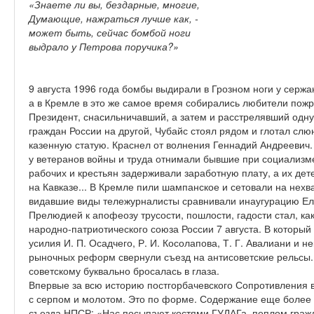
«Знаете ли вы, бездарные, многие,
Думающие, нажраться лучше как, -
может быть, сейчас бомбой ноги
выдрало у Петрова поручика?»
9 августа 1996 года бомбы выдирали в Грозном ноги у сержан
а в Кремле в это же самое время собирались любители пожр
Президент, снасильничавший, а затем и расстрелявший одну
граждан России на другой, Чубайс стоял рядом и глотал с
казенную статую. Краснел от волнения Геннадий Андреевич.
у ветеранов войны и труда отнимали бывшие при социализ
рабочих и крестьян задерживали заработную плату, а их де
на Кавказе... В Кремле пили шампанское и сетовали на нехв
видавшие виды тележурналисты сравнивали инаугурацию Ель
Прелюдией к апофеозу трусости, пошлости, гадости стал, ка
народно-патриотического союза России 7 августа. В который
усилия И. П. Осадчего, Р. И. Косолапова, Т. Г. Авалиани и 
рыночных реформ свернули съезд на антисоветские рельсы.
советскому буквально бросалась в глаза.
Впервые за всю историю постгорбачевского Сопротивления в
с серпом и молотом. Это по форме. Содержание еще более
съезда НПСР: «Нас посыпают костями ГУЛАГа, пеплом граж