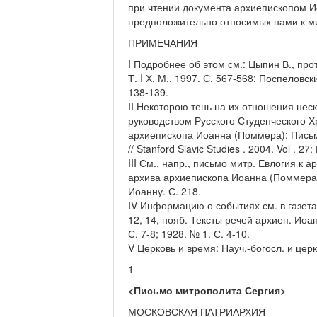
при чтении документа архиепископом И
предположительно относимых нами к м
ПРИМЕЧАНИЯ
I Подробнее об этом см.: Цыпин В., про
Т. I Х. М., 1997. С. 567-568; Поспеловс
138-139.
II Некоторою тень на их отношения нес
руководством Русского Студенческого Х
архиепископа Иоанна (Поммера): Письм
// Stanford Slavic Studies . 2004. Vol . 2
III См., напр., письмо митр. Евлогия к 
архива архиепископа Иоанна (Поммера)
Иоанну. С. 218.
IV Информацию о событиях см. в газетах
12, 14, нояб. Тексты речей архиеп. Иоан
С. 7-8; 1928. № 1. С. 4-10.
V Церковь и время: Науч.-богосл. и церк
1
<Письмо митрополита Сергия>
МОСКОВСКАЯ ПАТРИАРХИЯ