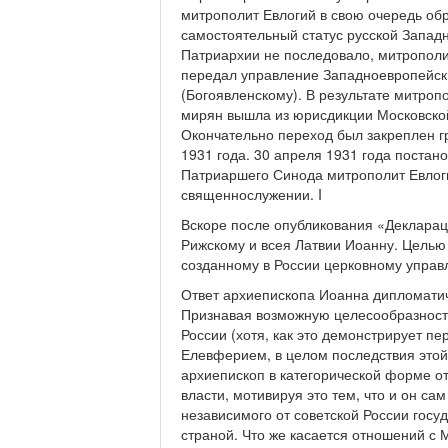
митрополит Евлогий в свою очередь об
самостоятельный статус русской Запад
Патриархии не последовало, митрополи
передал управление Западноевропейс
(Богоявленскому). В результате митроп
мирян вышла из юрисдикции Московско
Окончательно переход был закреплен г
1931 года. 30 апреля 1931 года поста
Патриаршего Синода митрополит Евлог
священнослужении. I
Вскоре после опубликования «Декларац
Рижскому и всея Латвии Иоанну. Целью
созданному в России церковному управл
Ответ архиепископа Иоанна дипломатиче
Признавая возможную целесообразност
России (хотя, как это демонстрирует п
Елевферием, в целом последствия этой 
архиепископ в категорической форме от
власти, мотивируя это тем, что и он са
независимого от советской России госу
страной. Что же касается отношений с 