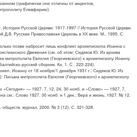
оанном (графически они отличны от акцентов,
итрополиту Елевферию).
т. История Русской Церкви: 1917-1997 // История Русской Церкви.
кий Д.В. Русская Православная Церковь в ХХ веке. М., 1995. С.
колько позже набросит лишь конфликт архиепископа Иоанна с
ристианского Движения (см. об этом: Сидяков Ю. Из архива
а митрополита Евлогия (Георгиевского) к архиепископу Иоанну
7: Балтийско-русский сборник. Кн. 1. C . 222-224).
архиеп. Иоанну от 18 ноября/1 декабря 1931 г.: Сидяков Ю. Из
: Письма митрополита Евлогия (Георгиевского) к архиепископу
 «Сегодня» — 1927. 7, 12, 24, 30 нояб. и «Слово» — 1927. 7,
на см.: Слово 1927. 30 нояб. и 1 дек.; Вера и жизнь. 1927. № 12.
.-обществ. журнал. 2000. № 3 (12). С. 321-328.