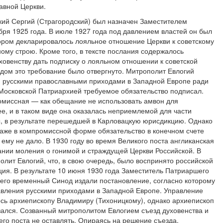
авной Церкви.
ий Сергий (Страгородский) был назначен Заместителем
ря 1925 года. В июле 1927 года под давлением властей он был
ором декларировалось лояльное отношение Церкви к советскому
ому строю. Кроме того, в тексте послания содержалось
ховенству дать подписку о лояльном отношении к советской
дом это требование было отвергнуто. Митрополит Евлогий
мя русскими православными приходами в Западной Европе ради
Московской Патриархией требуемое обязательство подписал.
миссная — как обещание не использовать амвон для
е, и в таком виде она оказалась неприемлемой для части
ы, в результате перешедшей в Карловацкую юрисдикцию. Однако
аже в компромиссной форме обязательство в конечном счете
 ему не дало. В 1930 году во время Великого поста англиканская
ании моления о гонимой и страждущей Церкви Российской. В
олит Евлогий, что, в свою очередь, было воспринято российской
ция. В результате 10 июня 1930 года Заместитель Патриаршего
его временный Синод издали постановление, согласно которому
авления русскими приходами в Западной Европе. Управление
ь архиепископу Владимиру (Тихоницкому), однако архиепископ
зался. Созванный митрополитом Евлогием съезд духовенства и
его поста не оставлять. Опираясь на решение съезда,