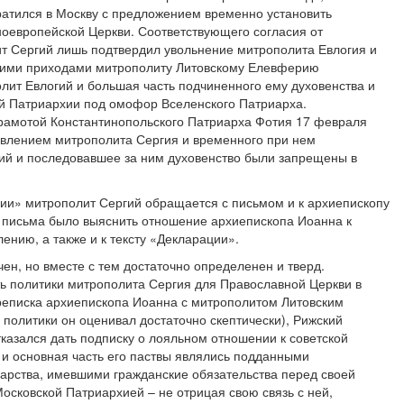
ратился в Москву с предложением временно установить
ноевропейской Церкви. Соответствующего согласия от
т Сергий лишь подтвердил увольнение митрополита Евлогия и
кими приходами митрополиту Литовскому Елевферию
олит Евлогий и большая часть подчиненного ему духовенства и
й Патриархии под омофор Вселенского Патриарха.
рамотой Константинопольского Патриарха Фотия 17 февраля
новлением митрополита Сергия и временного при нем
ий и последовавшее за ним духовенство были запрещены в
ии» митрополит Сергий обращается с письмом и к архиепископу
 письма было выяснить отношение архиепископа Иоанна к
ению, а также и к тексту «Декларации».
н, но вместе с тем достаточно определенен и тверд.
ь политики митрополита Сергия для Православной Церкви в
ереписка архиепископа Иоанна с митрополитом Литовским
политики он оценивал достаточно скептически), Рижский
казался дать подписку о лояльном отношении к советской
м и основная часть его паствы являлись подданными
дарства, имевшими гражданские обязательства перед своей
Московской Патриархией – не отрицая свою связь с ней,