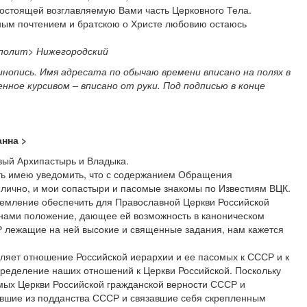
остоящей возглавляемую Вами часть Церковного Тела.
ым почтением и братскою о Христе любовию остаюсь
полит
>
Нижегородский
шинопись. Имя адресата по обычаю времени вписано на полях в
нное курсивом – вписано от руки. Под подписью в конце
нна >
ый Архипастырь и Владыка.
сть имею уведомить, что с содержанием Обращения
лично, и мои сопастыри и пасомые знакомы по Известиям ВЦК.
емление обеспечить для Православной Церкви Российской
нами положение, дающее ей возможность в каноническом
 лежащие на ней высокие и священные задания, нам кажется
еляет отношение Российской иерархии и ее пасомых к СССР и к
ределение наших отношений к Церкви Российской. Поскольку
мых Церкви Российской гражданской верности СССР и
вшие из подданства СССР и связавшие себя скрепленным