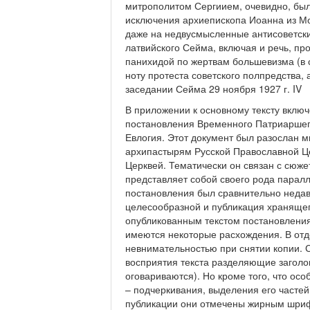
митрополитом Сергиием, очевидно, был
исключения архиепископа Иоанна из М
даже на недвусмысленные антисоветские
латвийского Сейма, включая и речь, пр
панихидой по жертвам большевизма (в 
ноту протеста советского полпредства, 
заседании Сейма 29 ноября 1927 г. IV
В приложении к основному тексту вклю
постановления Временного Патриаршег
Евлогия. Этот документ был разослан
архипастырям Русской Православной Ц
Церквей. Тематически он связан с сюже
представляет собой своего рода паралл
постановления был сравнительно недав
целесообразной и публикация хранящег
опубликованным текстом постановлени
имеются некоторые расхождения. В отд
невнимательностью при снятии копии. 
восприятия текста разделяющие заголо
оговариваются). Но кроме того, что ос
– подчеркивания, выделения его частей
публикации они отмечены жирным шриф