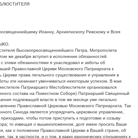
ОБЛЮСТИТЕЛЯ
еосвященнейшему Иоанну, Архиепископу Рижскому и Всея
ЫКО.
стителя Высокопреосвященнейшего Петра, Митрополита
 в том же декабре вступил в исполнение обязанностей
с этими обязанностями я унаследовал и заботы об
ашей Православной Церкви Московского Патриархата к
ь Церкви права легального существования и управления в
оты эти начинают увенчиваться некоторым успехом. В мае
аместителе Патриаршего Местоблюстителя организовался
янного состава на Поместном Соборе) Патриарший Священный
шения подлежащей власти в том же месяце уже легально
равлению Православной Церковью Московского Патриархата. Так
нного Синода является упорядочить церковное управление,
 приходами, чтобы потом приступить к подготовке и созыву
ора; то извещая о вышеизложенном, долг имею просить Ваше
, как о положении Православной Церкви в Вашей стране, об
, так, в частности, и о том, в каких канонических отношениях к