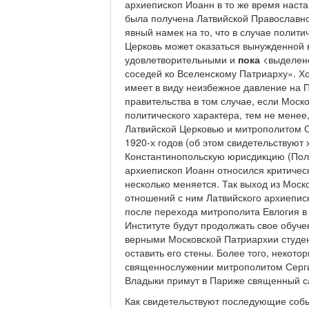
архиепископ Иоанн в то же время наст
была получена Латвийской Православно
явный намек на то, что в случае полит
Церковь может оказаться вынужденной 
удовлетворительными и
пока
<выделен
соседей ко Вселенскому Патриарху». Х
имеет в виду неизбежное давление на 
правительства в том случае, если Мос
политического характера, тем не менее
Латвийской Церковью и митрополитом С
1920-х годов (об этом свидетельствуют
Константинопольскую юрисдикцию (Пол
архиепископ Иоанн относился критически
несколько меняется. Так выход из Мос
отношений с ним Латвийского архиеписко
после перехода митрополита Евлогия в
Институте будут продолжать свое обуче
верными Московской Патриархии студе
оставить его стены. Более того, некото
священнослужении митрополитом Серги
Владыки примут в Париже священный сан
Как свидетельствуют последующие соб