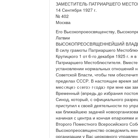
ЗАМЕСТИТЕЛЬ ПАТРИАРШЕГО МЕСТ
14 Сентября 1927 г.
№ 402
Москва
Его Высокопроеосвященству, Высокопр
Латвии
ВЫСОКОПРЕОСВЯЩЕННЕЙШИЙ ВЛАД
В силу грамоты Патриаршего Местоблю
Крутицкого 1 от 6-го декабря 1925 г. я
Патриаршего Местоблюстителя. Вместе 
установлении нормальных отношений н
Советской Власти, чтобы тем обеспечит
пределах СССР. В настоящее время заб
мес<яце> с<его> г<ода> при мне как з
Временный (впредь до избрания посто
Синод, который, с официального разре
приступил к своей деятельности по уп
как ближайшею задачей новоорганизова
начиная с центра и кончая епархиями и
Второго Поместного Всеросийского Соб
Высокопреосвященство осведомить меня
организации у Вас церковного управления