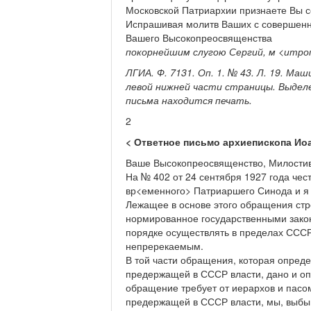
Московской Патриархии признаете Вы с
Испрашивая молитв Ваших с совершенн
Вашего Высокопреосвященства
покорнейшим слугою
Сергий, м
<
итро
ЛГИА. Ф. 7131. Оп. 1. № 43. Л. 19. Ма
левой нижней части страницы. Выделе
письма находится печать.
2
<
Ответное письмо архиепископа Иоа
Ваше Высокопреосвященство, Милостив
На № 402 от 24 сентября 1927 года че
вр<еменного> Патриаршего Синода и я 
Лежащее в основе этого обращения стр
нормированное государственными зако
порядке осуществлять в пределах СССР
непререкаемым.
В той части обращения, которая опред
предержащей в СССР власти, дано и оп
обращение требует от иерархов и пасо
предержащей в СССР власти, мы, выбы