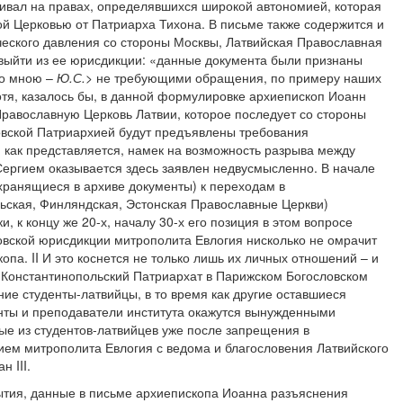
аивал на правах, определявшихся широкой автономией, которая
й Церковью от Патриарха Тихона. В письме также содержится и
ического давления со стороны Москвы, Латвийская Православная
выйти из ее юрисдикции: «данные документа были признаны
о мною –
Ю.С.
> не требующими обращения, по примеру наших
отя, казалось бы, в данной формулировке архиепископ Иоанн
Православную Церковь Латвии, которое последует со стороны
ковской Патриархией будут предъявлены требования
, как представляется, намек на возможность разрыва между
ергием оказывается здесь заявлен недвусмысленно. В начале
 хранящиеся в архиве документы) к переходам в
ьская, Финляндская, Эстонская Православные Церкви)
, к концу же 20-х, началу 30-х его позиция в этом вопросе
ковской юрисдикции митрополита Евлогия нисколько не омрачит
па. II И это коснется не только лишь их личных отношений – и
 Константинопольский Патриархат в Парижском Богословском
ние студенты-латвийцы, в то время как другие оставшиеся
нты и преподаватели института окажутся вынужденными
рые из студентов-латвийцев уже после запрещения в
ем митрополита Евлогия с ведома и благословения Латвийского
 III.
ытия, данные в письме архиепископа Иоанна разъяснения