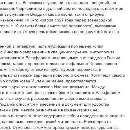
и приняты. Во всяком случае, ни наложенных прещений, ни
осковской юрисдикции в дальнейшем не последовало, несмотря
 выступления Владыки как с амвона, так и с трибуны
оизнесенную им 6-го ноября 1927 года перед всенародной
связи с 10-летием большевистского переворота), вызвавшую
а также и ответную речь архиепископа по поводу этой ноты на
ченной в четвертую часть публикации помещена копия
о Синода о запрещении в священнослужении митрополита
 митрополитом Елевферием находящимся вне пределов России
еркви, также и предстоятелям автокефальных Православных
том, к которому относится публикуемая переписка, и
ель к латвийской вариации подобного сюжета. Хотя текст самого
но опубликован V , тем не менее, представляется
ося в архиве архиепископа Иоанна документа. Между
я и текстом копии, рассылавшейся митрополитом Елевферием,
ельных случаях расхождения эти скорее всего вызваны
Сюда же относятся и внесенные в документ для удобства
вками (эти мелкие разночтения в комментариях не
обенно интересно, текст содержит в себе и определенные акценты
, сделанные, очевидно, рукой митрополита Елевферия (в
том). Отмечены в комментариях также и пометы, сделанные