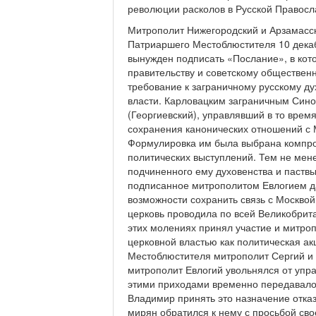
революции расколов в Русской Правосл
Митрополит Нижегородский и Арзамасск
Патриаршего Местоблюстителя 10 декаб
вынужден подписать «Послание», в кот
правительству и советскому общественн
требование к заграничному русскому ду
власти. Карловацким заграничным Сино
(Георгиевский), управлявший в то вре
сохранения канонических отношений с 
Формулировка им была выбрана компро
политических выступлений. Тем не мене
подчиненного ему духовенства и паств
подписанное митрополитом Евлогием д
возможности сохранить связь с Москвой
церковь проводила по всей Великобрит
этих молениях принял участие и митроп
церковной властью как политическая ак
Местоблюстителя митрополит Сергий и 
митрополит Евлогий увольнялся от упр
этими приходами временно передавалос
Владимир принять это назначение отка
мирян обратился к нему с просьбой сво