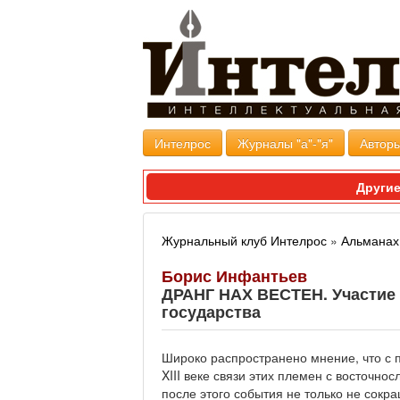
Интелрос
Журналы "а"-"я"
Авторы
Другие
Журнальный клуб Интелрос
»
Альманах 
Борис Инфантьев
ДРАНГ НАХ ВЕСТЕН. Участие 
государства
Широко распространено мнение, что с
XIII веке связи этих племен с восточн
после этого события не только не сокр