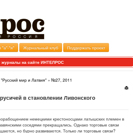
 "а"-"я"
Журнальный клуб
Поддержать проект
 журналы на сайте ИНТЕЛРОС
"Русский мир и Латвия"
»
№27, 2011
русичей в становлении Ливонского
 порабощением немецкими крестоносцами латышских племен в
ославянскими соседями прекращались. Однако торговые связи
ащаются, но бурно развиваются. Только ли торговые связи?