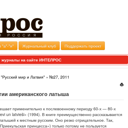
 "а"-"я"
Журнальный клуб
Поддержать проект
 журналы на сайте ИНТЕЛРОС
"Русский мир и Латвия"
»
№27, 2011
тии американского латыша
решает применительно к послевоенному периоду 60-х — 80-х
evi un latvieši» (1994). В книге преимущественно рассказывается
атышей к местным русским. Оно резко отрицательное. Так,
(«Приекульская принцесса») только потому не пользуется