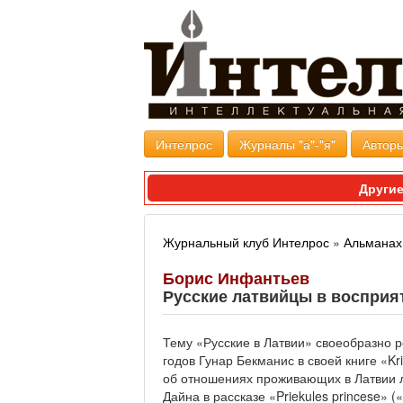
Интелрос
Журналы "а"-"я"
Авторы
Другие
Журнальный клуб Интелрос
»
Альманах 
Борис Инфантьев
Русские латвийцы в восприя
Тему «Русские в Латвии» своеобразно 
годов Гунар Бекманис в своей книге «Kri
об отношениях проживающих в Латвии л
Дайна в рассказе «Priekules princese» 