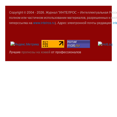
Copyright © 2004 -
2026. Журнал "ИНТЕЛРОС – Интеллектуальная Росси
полном или частичном использовании материалов, разрешенных к вос
гиперссылка на
www.intelros.ru
). Адрес электронной почты редакции:
int
Лучшие
прогнозы на хоккей
от профессионалов