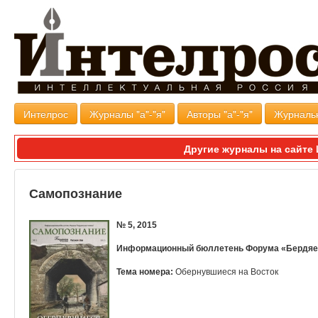
Интелрос
Журналы "а"-"я"
Авторы "а"-"я"
Журналь
Другие журналы на сайт
Самопознание
№ 5, 2015
Информационный бюллетень Форума «Бердяев
Тема номера:
Обернувшиеся на Восток