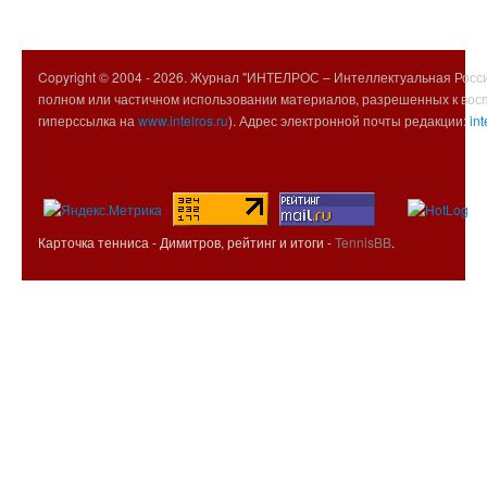
Copyright © 2004 -
2026. Журнал "ИНТЕЛРОС – Интеллектуальная Росси
полном или частичном использовании материалов, разрешенных к вос
гиперссылка на
www.intelros.ru
). Адрес электронной почты редакции:
int
Карточка тенниса - Димитров, рейтинг и итоги -
TennisBB
.