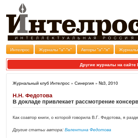
Интелрос
Журналы "а"-"я"
Авторы "а"-"я"
Журналь
Другие журналы на сайт
Журнальный клуб Интелрос
»
Синергия
»
№3, 2010
Н.Н. Федотова
В докладе привлекает рассмотрение консер
Как соавтор книги, о которой говорила В.Г. Федотова, я раз
Другие статьи автора:
Валентина Федотова