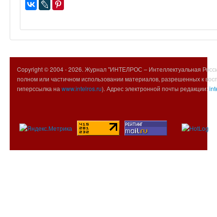
Copyright © 2004 -
2026. Журнал "ИНТЕЛРОС – Интеллектуальная Росси
полном или частичном использовании материалов, разрешенных к вос
гиперссылка на
www.intelros.ru
). Адрес электронной почты редакции:
int