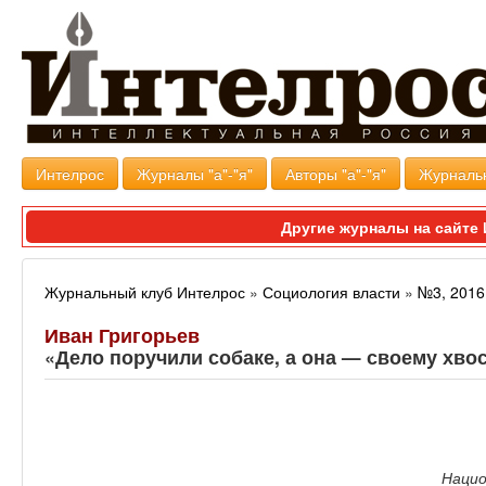
Интелрос
Журналы "а"-"я"
Авторы "а"-"я"
Журналь
Другие журналы на сайт
Журнальный клуб Интелрос
»
Социология власти
»
№3, 2016
Иван Григорьев
«Дело поручили собаке, а она — своему хвос
Нацио