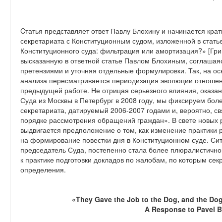
Cтатья представляет ответ Павлу Блохину и начинается кр
секретариата с Конституционным судом, изложенной в статье
Конституционного суда: фильтрация или амортизация?» [Григ
высказанную в ответной статье Павлом Блохиным, соглаша
претензиями и уточняя отдельные формулировки. Так, на о
анализа пересматривается периодизация эволюции отношен
предыдущей работе. Не отрицая серьезного влияния, оказан
Суда из Москвы в Петербург в 2008 году, мы фиксируем бол
секретариата, датируемый 2006‑2007 годами и, вероятно, св
порядке рассмотрения обращений граждан». В свете новых р
выдвигается предположение о том, как изменение практики 
на формирование повестки дня в Конституционном суде. Си
председатель Суда, постепенно стала более плюралистично
к практике подготовки докладов по жалобам, по которым се
определения.
«They Gave the Job to the Dog, and the Dog 
A Response to Pavel B