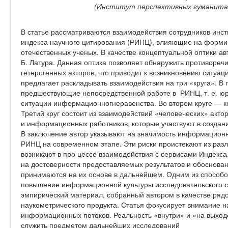
(Институт перспективных гуманитар
В статье рассматриваются взаимодействия сотрудников инс
индекса научного цитирования (РИНЦ), влияющие на форми
отечественных ученых. В качестве концептуальной оптики ав
Б. Латура. Данная оптика позволяет обнаружить противореч
гетерогенных акторов, что приводит к возникновению ситуа
предлагает раскладывать взаимодействия на три «круга». В 
предшествующие непосредственной работе в РИНЦ, т. е. ю
ситуации информационногнеравенства. Во втором круге — ко
Третий круг состоит из взаимодействий «человеческих» акто
и информационных работников, которые участвуют в создани
В заключение автор указывают на значимость информационн
РИНЦ на современном этапе. Эти риски проистекают из раз
возникают в про цессе взаимодействия с сервисами Индекс
на достоверности предоставляемых результатов и обоснова
принимаются на их основе в дальнейшем. Одним из способо
повышение информационной культуры исследовательского со
эмпирический материал, собранный автором в качестве рядо
наукометрического продукта. Статья фокусирует внимание
информационных потоков. Реальность «внутри» и «на выход
служить предметом дальнейших исследований