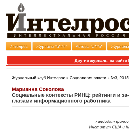
Интелрос
Журналы "а"-"я"
Авторы "а"-"я"
Журналь
Другие журналы на сайт
Журнальный клуб Интелрос
»
Социология власти
»
№3, 2015
Марианна Соколова
Социальные контексты РИНЦ: рейтинги и за
глазами информационного работника
кандидат филосо
Институт США и Ка