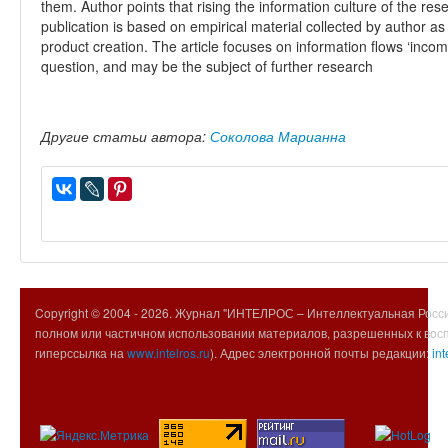
them. Author points that rising the information culture of the r
publication is based on empirical material collected by author as 
product creation. The article focuses on information flows ‘incomi
question, and may be the subject of further research
Другие статьи автора:
Соколова Марианна
Copyright © 2004 -
2026. Журнал "ИНТЕЛРОС – Интеллектуальная Росси
полном или частичном использовании материалов, разрешенных к вос
гиперссылка на
www.intelros.ru
). Адрес электронной почты редакции:
int