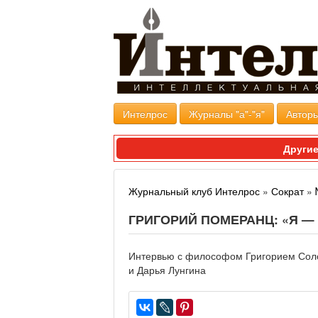
Интелрос
Журналы "а"-"я"
Авторы
Другие
Журнальный клуб Интелрос
»
Сократ
»
ГРИГОРИЙ ПОМЕРАНЦ: «Я 
Интервью с философом Григорием Сол
и Дарья Лунгина