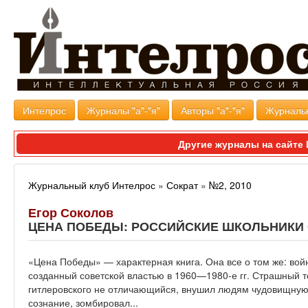
Интелрос
Журналы "а"-"я"
Авторы "а"-"я"
Журналь
Другие журналы на сайт
Журнальный клуб Интелрос
»
Сократ
»
№2, 2010
Егор Соколов
ЦЕНА ПОБЕДЫ: РОССИЙСКИЕ ШКОЛЬНИКИ 
«Цена Победы» — характерная книга. Она все о том же: войн
созданный советской властью в 1960—1980-е гг. Страшный то
гитлеровского не отличающийся, внушил людям чудовищную
сознание, зомбировал...