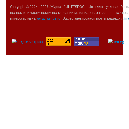
Copyright © 2004 -
2026. Журнал "ИНТЕЛРОС – Интеллектуальная Росси
полном или частичном использовании материалов, разрешенных к вос
гиперссылка на
www.intelros.ru
). Адрес электронной почты редакции:
int