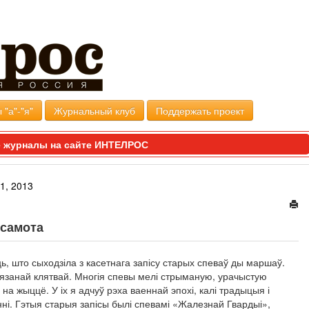
 "а"-"я"
Журнальный клуб
Поддержать проект
 журналы на сайте ИНТЕЛРОС
1, 2013
 самота
, што сыходзіла з касетнага запісу старых спеваў ды маршаў.
вязанай клятвай. Многія спевы мелі стрыманую, урачыстую
на жыццё. У іх я адчуў рэха ваеннай эпохі, калі традыцыя і
ні. Гэтыя старыя запісы былі спевамі «Жалезнай Гвардыі»,