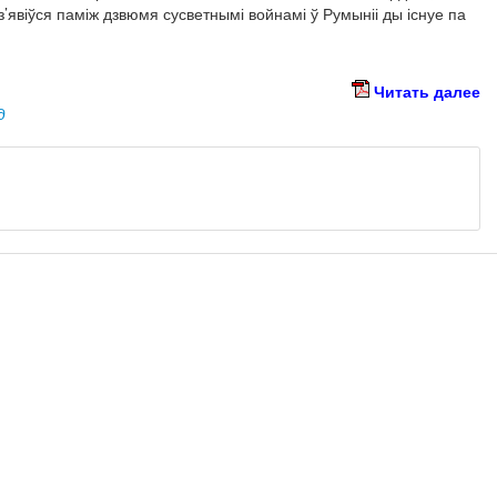
 з’явіўся паміж дзвюмя сусветнымі войнамі ў Румыніі ды існуе па
Читать далее
д