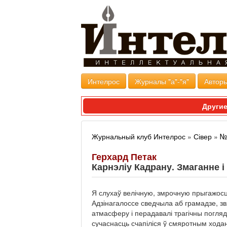
Интелрос
Журналы "а"-"я"
Авторы
Другие
Журнальный клуб Интелрос
»
Сівер
»
№
Герхард Петак
Карнэліу Кадрану. Змаганне і
Я слухаў велічную, змрочную прыгажосць
Адзінагалоссе сведчыла аб грамадзе, з
атмасферу і перадавалі трагічны погляд 
сучаснасць счапіліся ў смяротным ходан