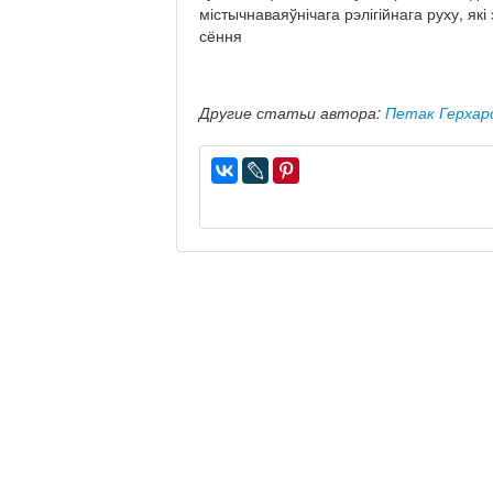
містычнаваяўнічага рэлігійнага руху, які
сёння
Другие статьи автора:
Петак Герхар