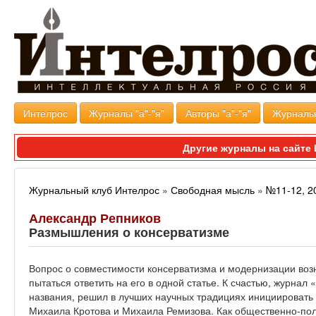
Интелрос
Журналы "а"-"я"
Авторы "а"-"я"
Журналь
Другие журналы на сайт
Журнальный клуб Интелрос
»
Свободная мысль
»
№11-12, 2
Александр Репников
Размышления о консерватизме
Вопрос о совместимости консерватизма и модернизации воз
пытаться ответить на его в одной статье. К счастью, журнал
названия, решил в лучших научных традициях инициировать
Михаила Кротова и Михаила Ремизова. Как общественно-пол