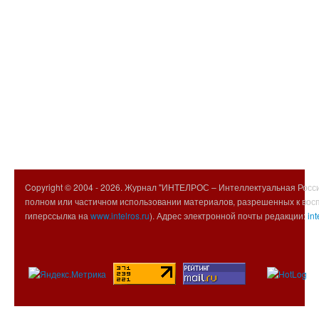
Copyright © 2004 -
2026. Журнал "ИНТЕЛРОС – Интеллектуальная Росси
полном или частичном использовании материалов, разрешенных к вос
гиперссылка на
www.intelros.ru
). Адрес электронной почты редакции:
int