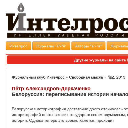
Интелрос
Журналы "а"-"я"
Авторы "а"-"я"
Журналь
Другие журналы на сайт
Журнальный клуб Интелрос
»
Свободная мысль
»
№2, 2013
Пётр Александров-Деркаченко
Белоруссия: переписывание истории начал
Белорусская историография достаточно долго отличалась о
историографий постсоветских государств своим вдумчивым,
истории. Однако теперь это время, кажется, проходит