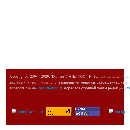
Copyright © 2004 -
2026. Журнал "ИНТЕЛРОС – Интеллектуальная Росси
полном или частичном использовании материалов, разрешенных к вос
гиперссылка на
www.intelros.ru
). Адрес электронной почты редакции:
int