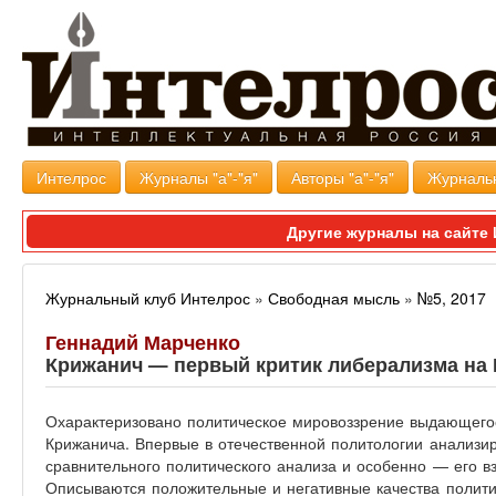
Интелрос
Журналы "а"-"я"
Авторы "а"-"я"
Журналь
Другие журналы на сайт
Журнальный клуб Интелрос
»
Свободная мысль
»
№5, 2017
Геннадий Марченко
Крижанич — первый критик либерализма на 
Охарактеризовано политическое мировоззрение выдающегос
Крижанича. Впервые в отечественной политологии анализ
сравнительного политического анализа и особенно — его в
Описываются положительные и негативные качества политич