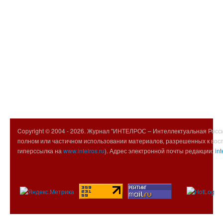
Copyright © 2004 -
2026. Журнал "ИНТЕЛРОС – Интеллектуальная Росси
полном или частичном использовании материалов, разрешенных к вос
гиперссылка на
www.intelros.ru
). Адрес электронной почты редакции:
int