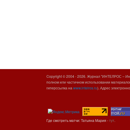
Copyright © 2004 -
2026. Журнал "ИНТЕЛРОС – Инт
полном или частичном использовании материалов
гиперссылка на
www.intelros.ru
). Адрес электронн
Где смотреть матчи: Татьяна Мария -
тут
.