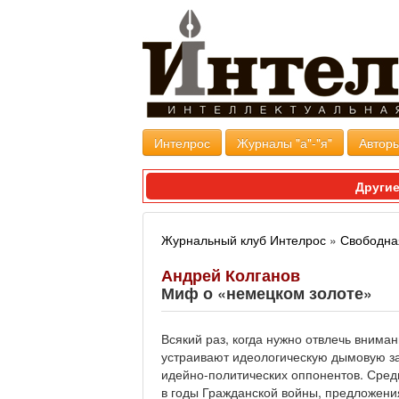
Интелрос
Журналы "а"-"я"
Авторы
Другие
Журнальный клуб Интелрос
»
Свободна
Андрей Колганов
Миф о «немецком золоте»
Всякий раз, когда нужно отвлечь внима
устраивают идеологическую дымовую за
идейно-политических оппонентов. Сре
в годы Гражданской войны, предложения