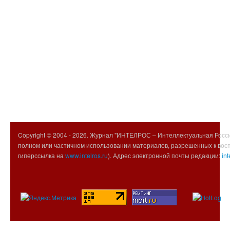
Copyright © 2004 -
2026. Журнал "ИНТЕЛРОС – Интеллектуальная Росси
полном или частичном использовании материалов, разрешенных к вос
гиперссылка на
www.intelros.ru
). Адрес электронной почты редакции:
int