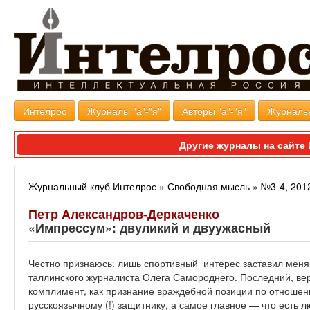
Интелрос
Журналы "а"-"я"
Авторы "а"-"я"
Журналь
Другие журналы на сайт
Журнальный клуб Интелрос
»
Свободная мысль
»
№3-4, 201
Петр Александров-Деркаченко
«Импрессум»: двуликий и двуужасный
Честно признаюсь: лишь спортивный интерес заставил меня
таллинского журналиста Олега Самороднего. Последний, вер
комплимент, как признание враждебной позиции по отношени
русскоязычному (!) защитнику, а самое главное — что есть 