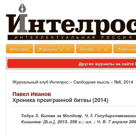
Интелрос
Журналы "а"-"я"
Авторы "а"-"я"
Журналь
Другие журналы на сайт
Журнальный клуб Интелрос
»
Свободная мысль
»
№6, 2014
Павел Иванов
Хроника проигранной битвы (2014)
Тодуа З. Битва за Молдову. Ч. I: Государственник
Кишинев: [Б.и.], 2013. 256 с.: ил. ; Ч. II: 7 апреля 20