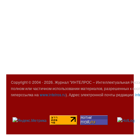
Copyright © 2004 -
2026. Журнал "ИНТЕЛРОС – Интеллектуальная Росси
полном или частичном использовании материалов, разрешенных к вос
гиперссылка на
www.intelros.ru
). Адрес электронной почты редакции:
int