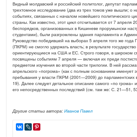
Видный молдавский и российский политолог, депутат парла
трехтомное исследование (два из трех томов уже вышли; о н
событиях, связанных с началом новейшего политического ци
страны. Как известно, этот цикл отсчитывается от 7 апреля 2
беспорядков, организованных в Кишиневе прорумынски нас
студентами), были разгромлены здания парламента и Админ
Руководство победившей на выборах 5 апреля того же года
(ПКРМ) не смогло удержать власть; в результате государство
ориентирующиеся на США и ЕС. Строго говоря, в широком 
посвящены событиям 7 апреля — включая их преди постисто
предметом изучения во второй части трилогии. В ней рассм
апрельского «погрома» (как с полным основанием именует эт
пребывания у власти ПКРМ (2001—2009) до парламентских вы
19). Далее следует детальное описание самого «по грома» 
его непосредственных последствий (см. там же: С. 21—51, 
Другие статьи автора:
Иванов Павел